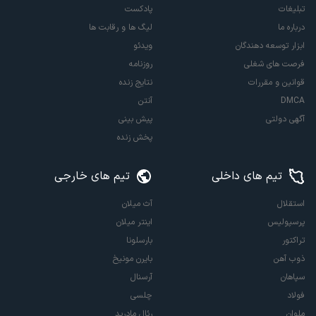
تبلیغات
پادکست
درباره ما
لیگ ها و رقابت ها
ابزار توسعه دهندگان
ویدئو
فرصت های شغلی
روزنامه
قوانین و مقررات
نتایج زنده
DMCA
آنتن
آگهی دولتی
پیش بینی
پخش زنده
تیم های داخلی
تیم های خارجی
استقلال
آث میلان
پرسپولیس
اینتر میلان
تراکتور
بارسلونا
ذوب آهن
بایرن مونیخ
سپاهان
آرسنال
فولاد
چلسی
ملوان
رئال مادرید