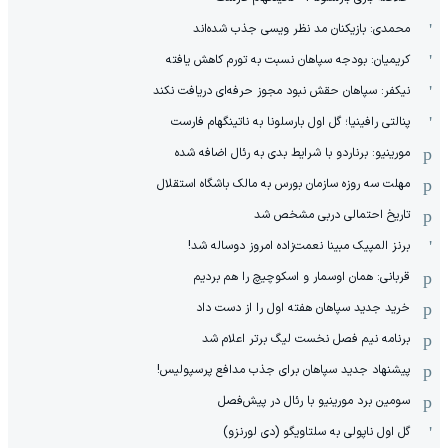
محمدی: بازیکنان مد نظر ویسی جذب شده‌اند
کریمیان: بودجه سپاهان نسبت به تورم کاهش یافته
نیکفر: سپاهان حقش نبود مجوز حرفه‌ای دریافت نکند
پنالتی رافینیا؛ گل اول بارسلونا به ناتینگهام فارست
مورینیو: برناردو با شرایط بدی به رئال اضافه شده
مهلت سه روزه سازمان بورس به مالک باشگاه استقلال
تاریخ احتمالی دربی مشخص شد
برنز المپیک مبینا نعمت‌زاده امروز دوساله شد!
قربانی: همان اوسمار و اسکوچیچ را هم بردیم
خرید جدید سپاهان هفته اول را از دست داد
برنامه نیم فصل نخست لیگ برتر اعلام شد
پیشنهاد جدید سپاهان برای جذب مدافع پرسپولیس!
سومین برد مورینیو با رئال در پیش‌فصل
گل اول ناپولی به سلتاویگو (دی لورنزو)