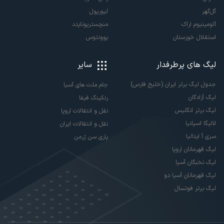
گل‌گهر
لیورپول
آلومینیوم اراک
منچستریونایتد
استقلال خوزستان
یوونتوس
لیگ های پرطرفدار
سایر
جدول لیگ برتر ایران (خلیج فارس)
جام ملت های آسیا
لیگ آزادگان
رنکینگ فیفا
لیگ برتر انگلیس
نقل و انتقالات اروپا
لالیگا اسپانیا
نقل و انتقالات ایران
سری آ ایتالیا
پاری سن ژرمن
لیگ قهرمانان اروپا
لیگ نخبگان آسیا
لیگ قهرمانان آسیا دو
لیگ برتر فوتسال