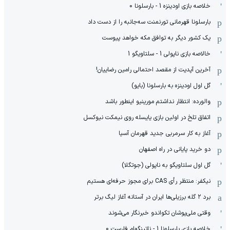
خلاصه بازی اودینزه 1 - بارسلونا 0
بارسلونا قهرمانی تورنمنت سه‌جانبه را از دست داد
یک کشور دیگر به توافق مکه خواهد پیوست
خالاصه بازی ناپولی 1 - سلتاویگو 1
آخرین آپدیت از مقصد احتمالی رامین رضاییان!
گل اول اودینزه به بارسلونا (بایو)
والورده: انتظار نداشتم مورینیو اینطور باشد
اتفاق تلخ در اولین بازی یایسله روی نیمکت نیوکسل
آغاز به کار سرمربی جدید قهرمان آسیا
دو خرید پایانی در راه اصفهان
گل اول سلتاویگو به ناپولی (جوتگلا)
نیکفر: منتظر رأی CAS برای مجوز حرفه‌ای هستیم
برد ۲ گله برزیلی‌ها ایران در آستانه آغاز لیگ برتر
وقتی ملی‌پوشان تکواندو خبرنگار می‌شوند
خلاصه بازی بارسلونا 1 - ناتینگهام فارست 0