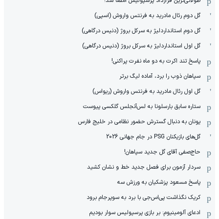
طولانی‌ترین قرارداد پرسپولیس امضا شد!
گل دوم رئال مادرید به فرنتس واروش (اسپی)
گل دوم استانداردلیژ به سرکل بروژ (دنیس درگاهی)
گل اول استانداردلیژ به سرکل بروژ (دنیس درگاهی)
پاسخ تند اکرت به دو ماه نفرت پراکنی!
سپاهان ذوب را برد، آماده لیگ برتر
گل اول رئال مادرید به فرنتس واروش (ریواس)
ستاره سابق بارسلونا به لس‌آنجلس گلکسی پیوست
یونان به دنبال گسترش حضور نظامی در خلیج فارس
گل‌های بازیکنان PSG در جام جهانی 2026
حاج‌صفی آقای گل جدید سپاهان!
سردار آزمون برای فصل جدید خط و نشان کشید
پاسخ مسعود پزشکیان به ورزش سه
کریک نگذاشت پی‌اس‌جی با برد به سوپرجام برود
ادعای آلومینیوم: بر بازی پرسپولیس سوار بودیم