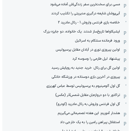
مسی برای سخت‌ترین سفر زندگی‌اش آماده می‌شود
آبی‌پوشان شایعه درگیری مدیریتی را تکذیب کردند
خلاصه بازی فرنتس واروش 1 - رئال مادرید 2
ایشیکاوا‌ها تاریخ‌ساز شدند: یک خانواده، دو جایزه بزرگ
ورود فرمانده سنتکام به اسرائیل
اولین پیروزی نوری در آبادان مقابل پرسپولیس
پیشنهاد لیل طارمی را وسوسه کرد
اولین گل برای رئال: خرید جدید به رویایش رسید
پیروزی در آخرین بازی دوستانه در ورزشگاه خانگی
گل اول آلومینیوم به پرسپولیس توسط عباس کهریزی
تراکتور با دو دروازه‌بان مقابل شمس‌آذر (عکس)
گل اول فرنتس واروش به رئال مادرید (کودرو)
هشدار آموریم: این هفته تصمیماتی می‌گیریم
استقلال پیراهن رامین را به یک خارجی داد