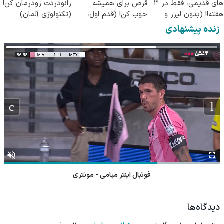
های قدیمی، فقط در 3
قرص برای همیشه
زانودردت رودرمان کن!
هفته!! (بدون لیزر و
خوب کن! (قدم اول،
(تکنولوژی آلمان)
جراحی)
پرسش‌نامه)
◂پرسشنامه▸
زنده پیشنهادی
فوتبال اینتر میامی - مونتری
دیدگاه‌ها