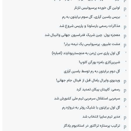
اولین گل خورده پرسپولیسِ تارتار
بریس یاسین آیاری، گل سوم برایتون به رم
مذاکرات رسمی بارسلونا و پاریس شروع شد
معجزه پول: چین شریک فدراسیون جهانی والیبال شد
مشت علیپور، پرسپولیس یک نیمه برتر!
گل اول پاری سن ژرمن به منچستریونایتد (امبایه)
شیرین‌کاری بامزه یورگن کلوپ!
گل دوم برایتون به رم توسط یاسین آیاری
ویدیوی وایرال یامال قبل از فینال جام جهانی!
رسمی: کاپیتان پیکان تمدید کرد
سرمربی استقلال سرمربی تیم ملی کشورش شد
گل اول برایتون با شلیک روتر به دروازه رم
مدیر تیم سایپا انتخاب شد
ترکیب پرستاره تراکتور در استادیوم یادگار