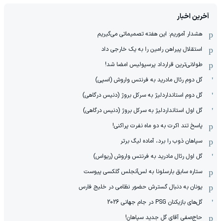
آخرین اخبار
هشدار آموریم: این هفته تصمیماتی می‌گیریم
استقلال پیراهن رامین را به یک خارجی داد
طولانی‌ترین قرارداد پرسپولیس امضا شد!
گل دوم رئال مادرید به فرنتس واروش (اسپی)
گل دوم استانداردلیژ به سرکل بروژ (دنیس درگاهی)
گل اول استانداردلیژ به سرکل بروژ (دنیس درگاهی)
پاسخ تند اکرت به دو ماه نفرت پراکنی!
سپاهان ذوب را برد، آماده لیگ برتر
گل اول رئال مادرید به فرنتس واروش (ریواس)
ستاره سابق بارسلونا به لس‌آنجلس گلکسی پیوست
یونان به دنبال گسترش حضور نظامی در خلیج فارس
گل‌های بازیکنان PSG در جام جهانی 2026
حاج‌صفی آقای گل جدید سپاهان!