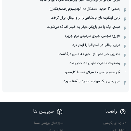
رسمی: 2 خرید استقلال به آلومینیوم رفتند(عکس)
ژاپن اینگونه تاج پادشاهی را از والیبال ایران گرفت
عبدی: یک یا دو بازیکن دیگر به خیبر اضافه می‌شوند
فوری: مجتبی جباری سرمربی تیم جزیره
دربی ایتالیا در استرالیا را اینتر برد
بدترین خبر عمر لئو: خورخه مسی درگذشت
وضعیت مالکیت ملوان مشخص شد
گل سوم چلسی به میلان توسط کایسدو
تیم یحیی یک مهاجم جدید و آشنا خرید
راهنما
سرویس ها
دانلود اپلیکیشن
سوژه‌های ورزشی شما
ارتباط با ما
اخبار ورزشی