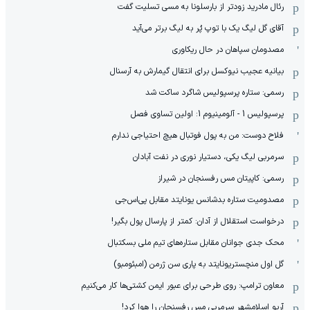
رئال مادرید زودتر از بارسلونا به مسی تسلیت گفت
آقای گل لیگ یک با توپ پُر به لیگ برتر می‌آید
مصدومان سپاهان در حال ریکاوری
بیانیه عجیب نیوکسل برای انتقال گیمارش به آرسنال
رسمی: ستاره پرسپولیس شاگرد ساکت شد
پرسپولیس 1 - آلومینیوم 1: اولین تساوی فصل
فلاح دوست: من به پول فوتبال هیچ احتیاجی ندارم
سرمربی لیگ یکی، دستیار نوری در نفت آبادان
رسمی: کاپیتان مس رفسنجان در شیراز
مصدومیت ستاره بدشانس یونایتد مقابل پی‌اس‌جی
درخواست استقلال از آدان: کمتر از پارسال پول بگیر!
محک جدی ‌جوانان مقابل ستاره‌های تیم ملی بسکتبال
گل اول منچستریونایتد به پاری سن ژرمن (امبئومبو)
معاون ترامپ: روی طرحی برای عبور ایمن کشتی‌ها کار می‌کنیم
آریو اسلامشهر سرمربی مس رفسنجان را هوا کرد!