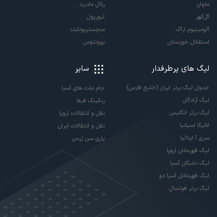
ملوان
رئال مادرید
گل‌گهر
لیورپول
آلومینیوم اراک
منچستریونایتد
استقلال خوزستان
یوونتوس
لیگ های پرطرفدار
سایر
جدول لیگ برتر ایران (خلیج فارس)
جام ملت های آسیا
لیگ آزادگان
رنکینگ فیفا
لیگ برتر انگلیس
نقل و انتقالات اروپا
لالیگا اسپانیا
نقل و انتقالات ایران
سری آ ایتالیا
پاری سن ژرمن
لیگ قهرمانان اروپا
لیگ نخبگان آسیا
لیگ قهرمانان آسیا دو
لیگ برتر فوتسال