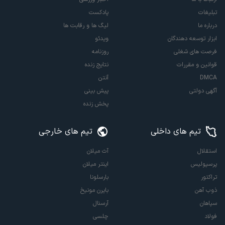
تبلیغات
پادکست
درباره ما
لیگ ها و رقابت ها
ابزار توسعه دهندگان
ویدئو
فرصت های شغلی
روزنامه
قوانین و مقررات
نتایج زنده
DMCA
آنتن
آگهی دولتی
پیش بینی
پخش زنده
تیم های داخلی
تیم های خارجی
استقلال
آث میلان
پرسپولیس
اینتر میلان
تراکتور
بارسلونا
ذوب آهن
بایرن مونیخ
سپاهان
آرسنال
فولاد
چلسی