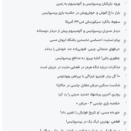
ورود بازیکنان پرسپولیس و آلومینیوم به زمین
بازار داغ آغوش و خوش‌و‌بش در حاشیه بازی پرسپولیس
سقوط بالگرد سیکورسکی اس-۶۴ آمریکا
دیدار مدیران پرسپولیس و آلومینیوم پیش از دیدار دوستانه
پیام تسلیت احساسی نخستین باشگاه لیونل مسی
حرفهای جنجالی چینی: فنونی‌زاده حد خودش را بداند
چطوری یاغی! کنایه پیروز به مدافع پرسپولیس
مذاکرات درباره تنگه هرمز در فضایی مثبت در جریان است
10 گل برتر فیلیپو اینزاگی با پیراهن یوونتوس
شکست سنگین میلان مقابل چلسی در جاکارتا
رودری آخرین پیشنهاد تمدید سیتی را رد کرد
خلاصه بازی چلسی 3 - میلان 0
خورخه مسی، او تاریخ فوتبال را تغییر داد!
قطعی: بهترین لیگ یک در پرسپولیس!
پیروز قربانی در ورزش‌سه لایو: بیرانوند، علی دایی و قلب!