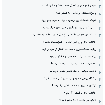
سردار آزمون برای فصل جدید خط و نشان کشید
پاسخ مسعود پزشکیان به ورزش سه
کریک نگذاشت پی‌اس‌جی با برد به سوپرجام برود
ادعای آلومینیوم: بر بازی پرسپولیس سوار بودیم
فدراسیون جهانی والیبال داغ دل ایران را تازه کرد(عکس)
خلاصه بازی پاری سن ژرمن 1 - منچستریونایتد 1
روایت رسانه عبری از دخالت آشکار ترامپ در کوبا
پیام تسلیت بارسا به مسی و تشکر از پدرش
جوانترین خرید پرسپولیس رونمایی شد!
ترکیب سپاهان با یک تغییر مقابل ذوب‌آهن
باشگاه روسی هم روی اوت‌های نادر حساب کرد!
تراکتور با پیروزی به استقبال لیگ رفت!
خلاصه بازی برایتون 3 - رم 0
گل‌گهر در انتظار تایید مهم از ‌AFC