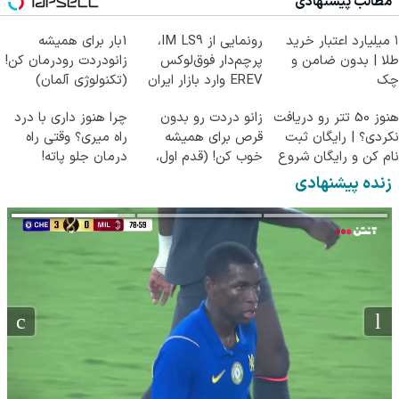
مطالب پیشنهادی
۱ میلیارد اعتبار خرید
رونمایی از IM LS9،
1بار برای همیشه
طلا | بدون ضامن و
پرچم‌دار فوق‌لوکس
زانودردت رودرمان کن!
چک
EREV وارد بازار ایران
(تکنولوژی آلمان)
شد
◂پرسشنامه▸
هنوز 50 تتر رو دریافت
زانو دردت رو بدون
چرا هنوز داری با درد
نکردی؟ | رایگان ثبت
قرص برای همیشه
راه میری؟ وقتی راه
نام کن و رایگان شروع
خوب کن! (قدم اول،
درمان جلو پاته!
کن!
پرسش‌نامه)
زنده پیشنهادی