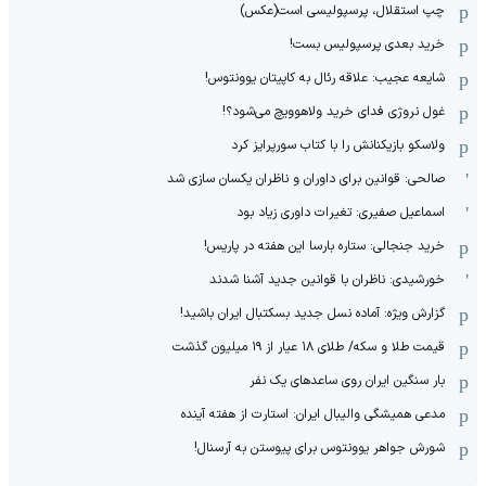
چپ استقلال، پرسپولیسی است(عکس)
خرید بعدی پرسپولیس بست!
شایعه عجیب: علاقه رئال به کاپیتان یوونتوس!
غول نروژی فدای خرید ولاهوویچ می‌شود؟!
ولاسکو بازیکنانش را با کتاب سورپرایز کرد
صالحی: قوانین برای داوران و ناظران یکسان سازی شد
اسماعیل صفیری: تغیرات داوری زیاد بود
خرید جنجالی: ستاره بارسا این هفته در پاریس!
خورشیدی: ناظران با قوانین جدید آشنا شدند
گزارش ویژه‌: آماده نسل جدید بسکتبال ایران باشید!
قیمت طلا و سکه/ طلای ۱۸ عیار از ۱۹ میلیون گذشت
بار سنگین ایران روی ساعدهای یک نفر
مدعی همیشگی والیبال ایران: استارت از هفته آینده
شورش جواهر یوونتوس برای پیوستن به آرسنال!