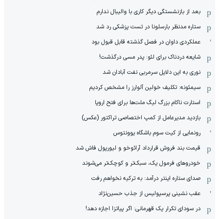
بعد از بازنشستگی دیگر کاری با والیبال ندارم
ستاره مدنظر بارسلونا در تست پزشکی رد شد
عملکردی داوان در فصل گذشته قابل قبول بود
شایعه دردناک برای لئو: پدر مسی درگذشت!
نوری به این دلایل سرمربی نفت آبادان شد
سیمئونه: تکلیف خولین آلوارز را مشخص کردیم
استارت ناکام بزرگ لیگ ملت‌ها برای فتح اروپا
بازدید مدیرعامل از کمپ اختصاصی تراکتور (عکس)
رونمایی از کیت سوم باشگاه یوونتوس
قیمت بند فروش قرارداد آرائوخو و لیورپول فاش شد
خودروهای فرمول یک، سبک‌تر و کوچک‌تر می‌شوند
صدای ستاره اینتر درآمد: به ترکیه نخواهم رفت
عقب نشینی پرسپولیس از جذب حسین‌نژاد
در سودای تکرار یک قهرمانی: اگر پیاتزا اجازه دهد!