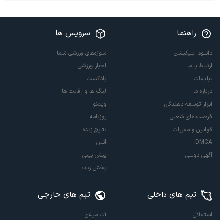
راهنما
سرویس ها
دانلود اپلیکیشن
سوژه‌های ورزشی شما
ارتباط با ما
اخبار ورزشی
تبلیغات
پادکست
درباره ما
لیگ ها و رقابت ها
ابزار توسعه دهندگان
ویدئو
فرصت های شغلی
روزنامه
قوانین و مقررات
نتایج زنده
DMCA
آنتن
آگهی دولتی
پیش بینی
پخش زنده
تیم های داخلی
تیم های خارجی
استقلال
آث میلان