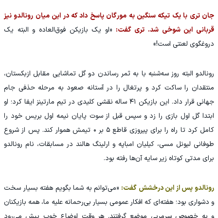
جان تری با یک تیکه سنگین به مورگان پاسخ داد که در این میان رونالدو نیز
قربانی این شوخی شد. تری گفت:
«او یک بازیکن فوق‌العاده و البته یک
دروغگوی لعنتی است!»
رونالدو البته روز سه‌شنبه با به ثمر رساندن دو گل تماشایی مقابل ازبکستان،
منتقدان را ساکت کرد و پرتغال را در آستانه صعود به مرحله حذفی جام
جهانی قرار داد. این بازیکن ۴۱ ساله نقشی کلیدی در تیم مارتینز ایفا کرد؛ او
ابتدا گل اول بازی را زد و سپس قبل از سوت پایان نیمه اول بریس خود را
کامل کرد تا راه را برای پیروزی قاطع ۵ بر ۰ تیمش هموار کند. پس از شروع
طوفانی لیونل مسی، کیلیان امباپه و ارلینگ هالند در مسابقات، نام رونالدو
برای مدتی کوتاه زیر سایه آن‌ها رفته بود.
رونالدو پس از این درخشش گفت:
«می‌توانم به شما بگویم هفته بسیار سخت
و دشواری بود؛ هفته‌ای که افکار عمومی بسیار بی‌رحمانه علیه ما، همه بازیکنان
و به خصوص سرمربی موضع گرفتند. هر وقت اوضاع خوب پیش می‌رود