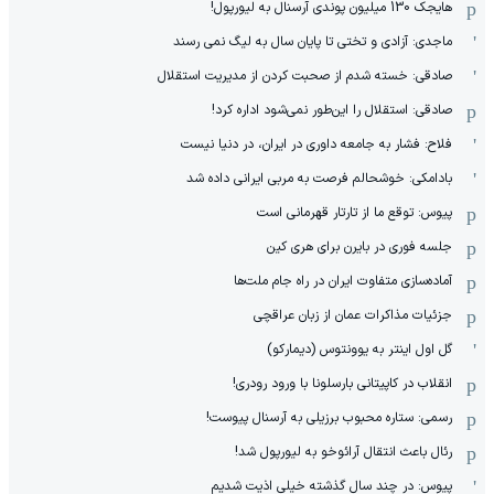
هایجک 130 میلیون پوندی آرسنال به لیورپول!
ماجدی: آزادی و تختی تا پایان سال به لیگ نمی رسند
صادقی: خسته شدم از صحبت کردن از مدیریت استقلال
صادقی: استقلال را این‌طور نمی‌شود اداره کرد!
فلاح: فشار به جامعه داوری در ایران، در دنیا نیست
بادامکی: خوشحالم فرصت به مربی ایرانی داده شد
پیوس: توقع ما از تارتار قهرمانی است
جلسه فوری در بایرن برای هری کین
آماده‌سازی متفاوت ایران در راه جام ملت‌ها
جزئیات مذاکرات عمان از زبان عراقچی
گل اول اینتر به یوونتوس (دیمارکو)
انقلاب در کاپیتانی بارسلونا با ورود رودری!
رسمی: ستاره محبوب برزیلی به آرسنال پیوست!
رئال باعث انتقال آرائوخو به لیورپول شد!
پیوس: در چند سال گذشته خیلی اذیت شدیم