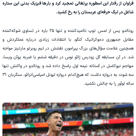
فراوان از رفتار این اسطوره پرتغالی تمجید کرد و بارها فیزیک بدنی این ستاره
شاغل در لیگ حرفه‌ای عربستان را به رخ کشید.
رونالدو پس از لمس توپ ناامیدکننده و تنها ۲۵ باره در تساوی شوکه‌کننده
مقابل جمهوری دموکراتیک کنگو، با انتقادات زیادی درباره عملکردش و
همچنین علامت سؤال‌های بزرگ پیرامون نقشش در تیم روبرتو مارتینز مواجه
شد. در آن مسابقه گل زودرس ژائو نوس در دقیقه ششم با ضربه یوآن ویسا،
مهاجم نیوکاسل در آستانه نیمه اول پاسخ داده شد و رونالدو در واکنش تنها
سه شوت به دروازه داشت که هیچ‌کدام دروازه لیونل امپاسی‌انزائو، سنگربان ۳۱
ساله لوآور را به چالش نکشید.