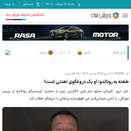
شنبه ۱۷ مرداد
-
17:20
جستجو
ورود
اپلیکیشن اندروید ورزش سه
7 تیر 1405
کلمبیا
0
-
0
پرتغال
کد:
2391241
06 تیر 1405 ساعت 14:19
59.2K
بازدید
طعنه به رونالدو: او یک دروغگوی لعنتی است!
جان تری، کاپیتان سابق تیم ملی انگلیس، پس از تمجید کریستیانو رونالدو از پیرس
مورگان، با لحنی شوخی‌آمیز این فوق‌ستاره پرتغالی را دروغگو خطاب کرد.