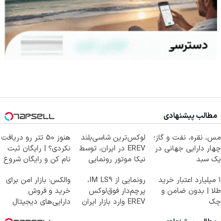
مطالب پیشنهادی
مس، نقره، نفت و گاز؛
لوکس‌ترین شاسی‌بلند
هنوز 50 تتر رو دریافت
چهار دارایی جهانی در
EREV در ایران، توسط
نکردی؟ | رایگان ثبت
یک سبد
نیکا موتور رونمایی
نام کن و رایگان شروع
شد!
کن!
۱ میلیارد اعتبار خرید
رونمایی از IM LS9،
والکس: بازار امن برای
طلا | بدون ضامن و
پرچم‌دار فوق‌لوکس
خرید و فروش
چک
EREV وارد بازار ایران
دارایی‌های دیجیتال
شد