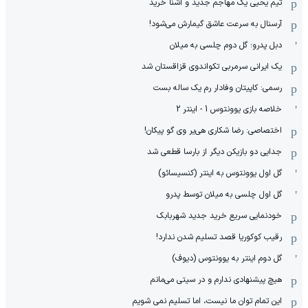
تیم یحیی یک مهاجم جدید و آشنا خرید
آرسنال به سرعت عاشق گیمارش می‌شود!
دبل پدرو؛ گل دوم چلسی به میلان
یک ایرانی سرمربی تکواندوی قزاقستان شد
رسمی: کاپیتان وفادار رم یک ساله بست
خلاصه بازی یوونتوس 1 - اینتر 2
اختصاصی: رضا شکاری هی‌یر وی‌ گو پیکان!
جدایی دو بازیکن دیگر از بارسا قطعی شد
گل اول یوونتوس به اینتر (کنسیسائو)
گل اول چلسی به میلان توسط پدرو
خودنمایی سریع خرید جدید شهربابک
رقیب کوکوریا قصد تسلیم شدن ندارد!
گل دوم اینتر به یوونتوس (دیوف)
هیچ پیشنهادی ندارم و در سیتی می‌مانم
این تمام توان ما نیست، اما تسلیم نمی شویم