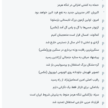
حمله به کشتی اماراتی در تنگه هرمز
اکبریان: کادر مدیریتی جدید به نفع فرد البرز خواهد بود
امروز، اولین آزمون بزرگ تابستانی بارسلونا
لژیونر مسی‌ها با گل و پاس گل آمد (عکس)
کمالوند: امسال قرار است متعجبتان کنیم
آزادی و تختی تا آخر سال از دسترس خارج شد
سنگین‌ترین رقابت وزنه برداری در سنگین وزن(عکس)
پیشنهاد میلان به ستاره جنجالی آرژانتین رسید
گره مشکل بزرگ استقلال و پرسپولیس باز شد
تصویر قهرمان جاودانه روی اتوبوس لیورپول (عکس)
رقیب اصلی امین اسماعیل‌نژاد از راه رسید
بادامکی: برای تارتار فقط یک نگرانی دارم
سپاه: بازگشایی تنگه هرمز منوط به پذیرش شروط ایران است
قرارداد مربی خارجی استقلال تمدید شد