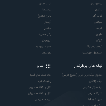
پرسپولیس
اینتر میلان
تراکتور
بارسلونا
ذوب آهن
بایرن مونیخ
سپاهان
آرسنال
فولاد
چلسی
ملوان
رئال مادرید
گل‌گهر
لیورپول
آلومینیوم اراک
منچستریونایتد
استقلال خوزستان
یوونتوس
لیگ های پرطرفدار
سایر
جدول لیگ برتر ایران (خلیج فارس)
جام ملت های آسیا
لیگ آزادگان
رنکینگ فیفا
لیگ برتر انگلیس
نقل و انتقالات اروپا
لالیگا اسپانیا
نقل و انتقالات ایران
سری آ ایتالیا
پاری سن ژرمن
لیگ قهرمانان اروپا