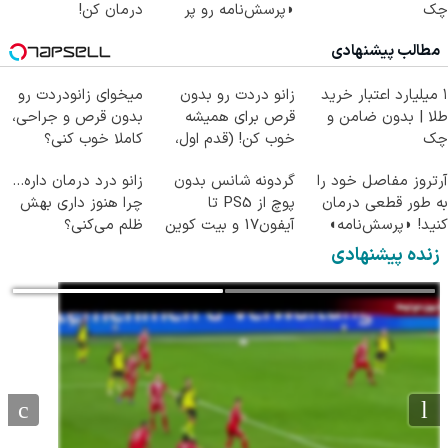
چک
◗پرسش‌نامه رو پر
درمان کن!
کن◖
(پرسش‌نامه)
مطالب پیشنهادی
۱ میلیارد اعتبار خرید
زانو دردت رو بدون
میخوای زانودردت رو
طلا | بدون ضامن و
قرص برای همیشه
بدون قرص و جراحی،
چک
خوب کن! (قدم اول،
کاملا خوب کنی؟
پرسش‌نامه)
((پرسش‌نامه))
آرتروز مفاصل خود را
گردونه شانس بدون
زانو درد درمان داره…
به طور قطعی درمان
پوچ از PS5 تا
چرا هنوز داری بهش
کنید! ◗پرسش‌نامه◖
آیفون17 و بیت کوین
ظلم می‌کنی؟
🔥
زنده پیشنهادی