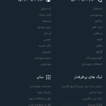
استقلال
آث میلان
پرسپولیس
اینتر میلان
تراکتور
بارسلونا
ذوب آهن
بایرن مونیخ
سپاهان
آرسنال
فولاد
چلسی
ملوان
رئال مادرید
گل‌گهر
لیورپول
آلومینیوم اراک
منچستریونایتد
استقلال خوزستان
یوونتوس
لیگ های پرطرفدار
سایر
جدول لیگ برتر ایران (خلیج فارس)
جام ملت های آسیا
لیگ آزادگان
رنکینگ فیفا
لیگ برتر انگلیس
نقل و انتقالات اروپا
لالیگا اسپانیا
نقل و انتقالات ایران