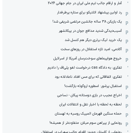
آمار و ارقام جالب تیم ملی ایران در جام جهانی 2026
رد اولین پیشنهاد اتلتیکو برای ستاره پرطرفدار
یک بازیکن ۳۸ ساله جانشین مرتضی شریفی شد!
آسیب‌دیدگی شدید مدافع جوان در پیکانشهر
یک خرید لیگ برتری دیگر هم کنسل شد
آکادمی، امید تازه استقلال در روزهای سخت
خروج هواپیماهای سوخت‌رسان آمریکا از اسرائیل
تفکری: به دادگاه cas درخواست لغو پلی‌اف را دادیم
تفکری: اتفاقاتی که برای مس افتاد ناعادلانه بود
استقبال پرشور: اسطوره اروگوئه بازگشت!
اخراج عجیب در بازی دوستانه پیکان - نساجی
لحظه به لحظه با اخبار نقل و انتقالات ایران
حمله سنگین قهرمان المپیک روسیه به لهستان
رونمایی از پیراهن سوم میلان: متفاوت‌تر از همیشه!
رونمایی از کاپیتان جدید؛ اقدام جالب سهراب در استقلال