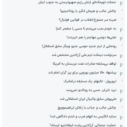
حملات توپخانه‌ای ارتش رژیم صهیونیستی به جنوب لبنان
چالش جالب و هیجان انگیز با رونالدینیو!
ضربه سر ممنوع؛انقلاب در قوانین فوتبال؟
به خودم بمب می‌بندم تا مسی را منفجر کنم!
نفتی‌ها دومین مهاجم را هم خریدند!
رونمایی از تیم جدید موسی جنپو وینگر سابق استقلال!
سرنوشت نیمکت تیم ملی آرژانتین مشخص شد
توقف بی‌سابقه صادرات نفت عربستان به آمریکا
پیشنهاد ۱۵۰ میلیون یورویی برای پرز گران تمام شد
لیورپول - تاتنهام؛ یک مسابقه دراماتیک
نبرد نابرابر: مسی به رونالدو نمی‌رسد
ملی‌پوش سابق والیبال ایران استقلالی شد
چالش جالب و جذاب با زلاتان ابراهیموویچ
ستاره انگلیس به اتهام ضرب و شتم دادگاهی شد!
حمایت جنجالی: آرژانتین پشت اینفانتنیو ایستاد!