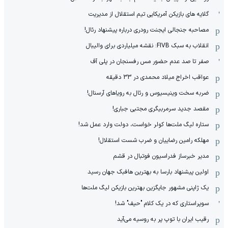
گلایه های بازیکن آمریکایی تیم استقلال از مدیریت
مصاحبه جنجالی ایجنت رودری درباره پیشنهاد رئال!
انقلاب به سبک FIVB: نقشه میلیاردی برای والیبال
صفر تا صد عدم حضور مس رفسنجان در پلی آف
عواقب اخراج میلاد محمدی در 33 دقیقه
ضربه سخت وینیسیوس و رئال به رویاهای آرسنال!
مقصد جدید سرمربیگری مجتبی جباری!
ستاره لیگ ملت‌ها کولر خواست، دولت وارد عمل شد!
مهلکه رامین رضاییان و ضرب شست استقلال!
مدیر خبرساز فدراسیون فوتبال در قشم
اولین پیشنهاد بارسا به بهترین هافبک جهان رسید
یک ژاپنی مشهور جایگزین بهترین بازیکن لیگ ملت‌ها
سوپراستاری که در یک کلام "حیف" شد!
رقیب ایران با توپ پر به روسیه می‌آید