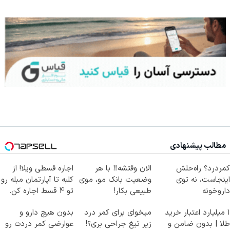
مطالب پیشنهادی
کمردرد؟ راه‌حلش
الان وقتشه‼️ با هر
اجاره‌ قسطی ویلا! از
اینجاست، نه توی
وضعیت بانک مو، موی
کلبه تا آپارتمان مبله رو
داروخونه
طبیعی بکار!
تو 4 قسط اجاره کن.
۱ میلیارد اعتبار خرید
میخوای برای کمر درد
بدون هیچ دارو و
طلا | بدون ضامن و
زیر تیغ جراحی بری؟!
عوارضی کمر دردت رو