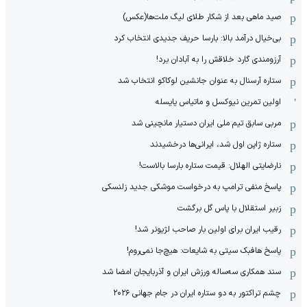
صید ماهی بعد از شکار طلای لیگ ملت‌ها(عکس)
بی‌خیال درآمد بالا: بارسا حریف جدیدی انتخاب کرد
آرزومندی گارد خلاقش را به آبادان برد!
ستاره آرسنال به عنوان جانشین لوکاکو انتخاب شد
اولین تمرین نیوکسل و ماتیاس یایسله
مربی سابق تیم ملی ایران دستیار مانچینی شد
ستاره ژاپن اول شد، ایرانی‌ها درخشیدند
نارضایتی الهلال: قیمت ستاره بارسا بالاست!
پاسخ منفی ترامپ به درخواست موشکی جدید زلنسکی
زبیر استقلال با پاس گل برگشت
رقیب ایران برای اولین بار صاحب لژیونر شد!
پاسخ هافبک سیتی به شایعات: هیچ‌جا نمی‌روم!
سند همکاری سه‌ساله‌ ‌ورزش ایران و آذربایجان امضا شد
چشم تراکتور به دو ستاره ایران در جام جهانی ۲۰۲۶