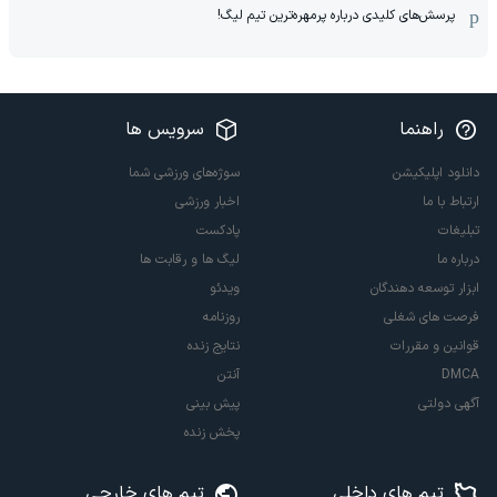
پرسش‌های کلیدی درباره پرمهره‌ترین تیم لیگ!
راهنما
سرویس ها
دانلود اپلیکیشن
سوژه‌های ورزشی شما
ارتباط با ما
اخبار ورزشی
تبلیغات
پادکست
درباره ما
لیگ ها و رقابت ها
ابزار توسعه دهندگان
ویدئو
فرصت های شغلی
روزنامه
قوانین و مقررات
نتایج زنده
DMCA
آنتن
آگهی دولتی
پیش بینی
پخش زنده
تیم های داخلی
تیم های خارجی