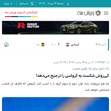
جمعه ۱۶ مرداد
-
16:28
جستجو
ورود
اپلیکیشن اندروید ورزش سه
7 تیر 1405
کرواسی
2
-
1
غنا
کد:
2391259
06 تیر 1405 ساعت 16:32
87.8K
بازدید
یک دلیل برای یک تئوری عجیب
کی‌روش شکست به کرواسی را ترجیح می‌دهد!
غنا هم می‌تواند رتبه اول، دوم یا سوم گروه L را کسب کند؛ گروهی که تکلیف آن امشب
مشخص خواهد شد.