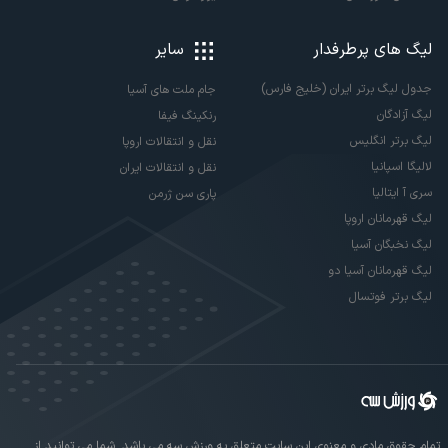
لیگ های پرطرفدار
سایر
جدول لیگ برتر ایران (خلیج فارس)
جام ملت های آسیا
لیگ آزادگان
رنکینگ فیفا
لیگ برتر انگلیس
نقل و انتقالات اروپا
لالیگا اسپانیا
نقل و انتقالات ایران
سری آ ایتالیا
پاری سن ژرمن
لیگ قهرمانان اروپا
لیگ نخبگان آسیا
لیگ قهرمانان آسیا دو
لیگ برتر فوتسال
تمام حقوق مادی و معنوی این سایت متعلق به ورزش سه می باشد. شما می توانید از