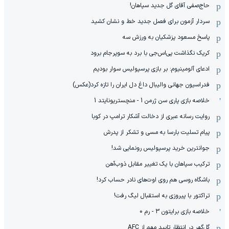
حاج‌صفی آقای گل جدید سپاهان!
سردار آزمون برای فصل جدید خط و نشان کشید
پاسخ مسعود پزشکیان به ورزش سه
کریک نگذاشت پی‌اس‌جی با برد به سوپرجام برود
ادعای آلومینیوم: بر بازی پرسپولیس سوار بودیم
فدراسیون جهانی والیبال داغ دل ایران را تازه کرد(عکس)
خلاصه بازی پاری سن ژرمن 1 - منچستریونایتد 1
روایت رسانه عبری از دخالت آشکار ترامپ در کوبا
پیام تسلیت بارسا به مسی و تشکر از پدرش
جوانترین خرید پرسپولیس رونمایی شد!
ترکیب سپاهان با یک تغییر مقابل ذوب‌آهن
باشگاه روسی هم روی اوت‌های نادر حساب کرد!
تراکتور با پیروزی به استقبال لیگ رفت!
خلاصه بازی برایتون 3 - رم 0
گل‌گهر در انتظار تایید مهم از ‌AFC