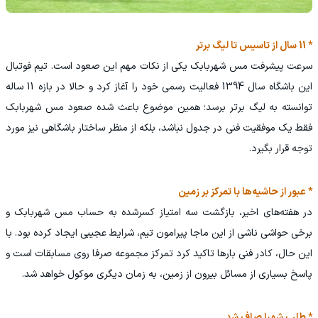
* 11 سال از تاسیس تا لیگ برتر
سرعت پیشرفت مس شهربابک یکی از نکات مهم این صعود است. تیم فوتبال
این باشگاه سال 1394 فعالیت رسمی خود را آغاز کرد و حالا در بازه 11 ساله
توانسته به لیگ برتر برسد؛ همین موضوع باعث شده صعود مس شهربابک
فقط یک موفقیت فنی در جدول نباشد، بلکه از منظر ساختار باشگاهی نیز مورد
توجه قرار بگیرد.
* عبور از حاشیه‌ها با تمرکز بر زمین
در هفته‌های اخیر، بازگشت سه امتیاز کسرشده به حساب مس شهربابک و
برخی حواشی ناشی از این ماجا پیرامون تیم، شرایط عجیبی ایجاد کرده بود. با
این حال، کادر فنی بارها تاکید کرد تمرکز مجموعه صرفا روی مسابقات است و
پاسخ بسیاری از مسائل بیرون از زمین، به زمان دیگری موکول خواهد شد.
* طلب شهبا صاف شد