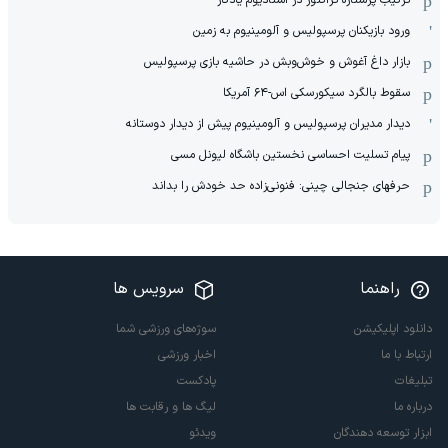
ترکیب پرستاره تراکتور در استادیوم یادگار
ورود بازیکنان پرسپولیس و آلومینیوم به زمین
بازار داغ آغوش و خوش‌و‌بش در حاشیه بازی پرسپولیس
سقوط بالگرد سیکورسکی اس-۶۴ آمریکا
دیدار مدیران پرسپولیس و آلومینیوم پیش از دیدار دوستانه
پیام تسلیت احساسی نخستین باشگاه لیونل مسی
حرفهای جنجالی چینی: فنونی‌زاده حد خودش را بداند
راهنما
سرویس ها
دانلود اپلیکیشن
سوژه‌های ورزشی شما
ارتباط با ما
اخبار ورزشی
تبلیغات
پادکست
درباره ما
لیگ ها و رقابت ها
ابزار توسعه دهندگان
ویدئو