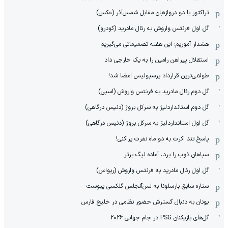
تراکتور با دو دروازه‌بان مقابل شمس‌آذر (عکس)
گل اول فرنتس واروش به رئال مادرید (کودرو)
هشدار آموریم: این هفته تصمیماتی می‌گیریم
استقلال پیراهن رامین را به یک خارجی داد
طولانی‌ترین قرارداد پرسپولیس امضا شد!
گل دوم رئال مادرید به فرنتس واروش (اسپی)
گل دوم استانداردلیژ به سرکل بروژ (دنیس درگاهی)
گل اول استانداردلیژ به سرکل بروژ (دنیس درگاهی)
پاسخ تند اکرت به دو ماه نفرت پراکنی!
سپاهان ذوب را برد، آماده لیگ برتر
گل اول رئال مادرید به فرنتس واروش (ریواس)
ستاره سابق بارسلونا به لس‌آنجلس گلکسی پیوست
یونان به دنبال گسترش حضور نظامی در خلیج فارس
گل‌های بازیکنان PSG در جام جهانی 2026