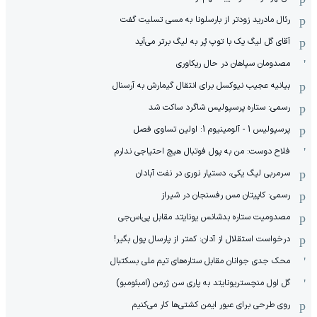
رئال مادرید زودتر از بارسلونا به مسی تسلیت گفت
آقای گل لیگ یک با توپ پُر به لیگ برتر می‌آید
مصدومان سپاهان در حال ریکاوری
بیانیه عجیب نیوکسل برای انتقال گیمارش به آرسنال
رسمی: ستاره پرسپولیس شاگرد ساکت شد
پرسپولیس 1 - آلومینیوم 1: اولین تساوی فصل
فلاح دوست: من به پول فوتبال هیچ احتیاجی ندارم
سرمربی لیگ یکی، دستیار نوری در نفت آبادان
رسمی: کاپیتان مس رفسنجان در شیراز
مصدومیت ستاره بدشانس یونایتد مقابل پی‌اس‌جی
درخواست استقلال از آدان: کمتر از پارسال پول بگیر!
محک جدی ‌جوانان مقابل ستاره‌های تیم ملی بسکتبال
گل اول منچستریونایتد به پاری سن ژرمن (امبئومبو)
روی طرحی برای عبور ایمن کشتی‌ها کار می‌کنیم