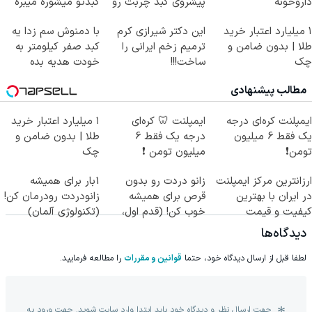
داروخونه
پیشروی کبد چربت رو
کبدتو میشوره میبره
بگیر55%تخفیف
۱ میلیارد اعتبار خرید
این دکتر شیرازی کرم
با دمنوش سم زدا یه
طلا | بدون ضامن و
ترمیم زخم ایرانی را
کبد صفر کیلومتر به
چک
ساخت!!!
خودت هدیه بده
مطالب پیشنهادی
ایمپلنت کره‌ای درجه
ایمپلنت 🦷 کره‌ای
۱ میلیارد اعتبار خرید
یک فقط 6 میلیون
درجه یک فقط 6
طلا | بدون ضامن و
تومن❗
میلیون تومن ❗
چک
ارزانترین مرکز ایمپلنت
زانو دردت رو بدون
1بار برای همیشه
در ایران با بهترین
قرص برای همیشه
زانودردت رودرمان کن!
کیفیت و قیمت
خوب کن! (قدم اول،
(تکنولوژی آلمان)
پرسش‌نامه)
◂پرسشنامه▸
دیدگاه‌ها
لطفا قبل از ارسال دیدگاه خود، حتما
قوانین و مقررات
را مطالعه فرمایید.
جهت ارسال نظر و دیدگاه خود باید ابتدا وارد سایت شوید. جهت ورود به