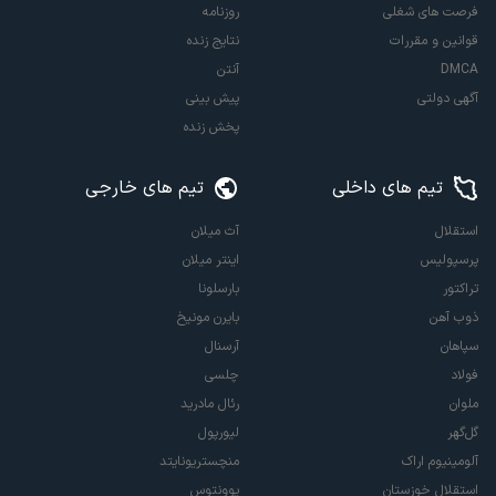
فرصت های شغلی
روزنامه
قوانین و مقررات
نتایج زنده
DMCA
آنتن
آگهی دولتی
پیش بینی
پخش زنده
تیم های داخلی
تیم های خارجی
استقلال
آث میلان
پرسپولیس
اینتر میلان
تراکتور
بارسلونا
ذوب آهن
بایرن مونیخ
سپاهان
آرسنال
فولاد
چلسی
ملوان
رئال مادرید
گل‌گهر
لیورپول
آلومینیوم اراک
منچستریونایتد
استقلال خوزستان
یوونتوس