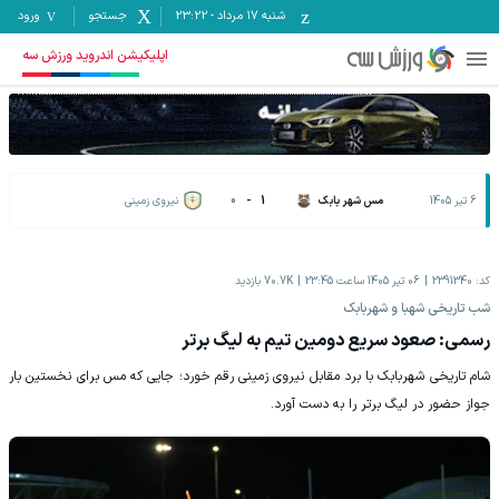
شنبه ۱۷ مرداد
-
23:22
جستجو
ورود
اپلیکیشن اندروید ورزش سه
6 تیر 1405
مس شهر بابک
1
-
0
نیروی زمینی
کد:
2391340
06 تیر 1405 ساعت 23:45
70.7K
بازدید
شب تاریخی شهبا و شهربابک
رسمی: صعود سریع دومین تیم به لیگ برتر
شام تاریخی شهربابک با برد مقابل نیروی زمینی رقم خورد؛ جایی که مس برای نخستین بار
جواز حضور در لیگ برتر را به دست آورد.