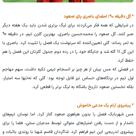
* گل دقیقه 90؛ امضای باصری پای صعود
در شرایطی که همه فکر می‌کردند برای لیگ برتری شدن باید یک هفته دیگر
صبر کنند، گل صعود را محمدحسین باصری، بهترین گلزن تیم، در دقیقه 90
به ثمر رساند؛ گلی تعیین‌کننده که سرنوشت یک فصل را تثبیت کرد. باصری با
این گل 11 گله شد و جایگاه خود را در رده دوم جدول گلزنان این فصل را هم
حفظ کرد.
در فصلی که مس بیش از هر چیز بر انسجام تیمی تکیه داشت، سهم مهاجم
اول تیم در بزنگاه‌های حساس نیز قابل توجه بود؛ گلی که نه‌تنها سه امتیاز،
بلکه نخستین صعود تاریخ باشگاه به لیگ برتر را قطعی کرد.
* پیشروی آرام یک مدعی خاموش
مس شهربابک فصل را بدون هیاهوی صعود آغاز کرد، اما نوسان تیم‌های
نامدار و از دست رفتن امتیازهای متوالی توسط مدعیان سنتی، فضا را برای
پیشروی تدریجی این تیم فراهم کرد. شاگردان قاسم شهبا با روندی باثبات و