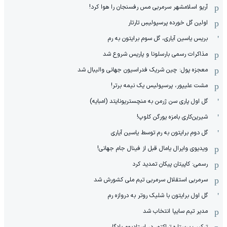
آریو اسلامشهر سرمربی مس رفسنجان را هوا کرد!
اولین گل خورده پرسپولیسِ تارتار
بریس یاسین آیاری، گل سوم برایتون به رم
مذاکرات رسمی بارسلونا و پاریس شروع شد
معجزه پول: چین شریک فدراسیون جهانی والیبال شد
مشت علیپور، پرسپولیس یک نیمه برتر!
گل اول پاری سن ژرمن به منچستریونایتد (امبایه)
شیرین‌کاری بامزه یورگن کلوپ!
گل دوم برایتون به رم توسط یاسین آیاری
ویدیوی وایرال یامال قبل از فینال جام جهانی!
رسمی: کاپیتان پیکان تمدید کرد
سرمربی استقلال سرمربی تیم ملی کشورش شد
گل اول برایتون با شلیک روتر به دروازه رم
مدیر تیم سایپا انتخاب شد