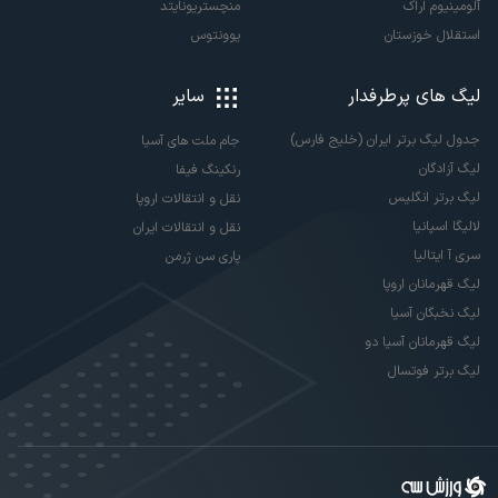
آلومینیوم اراک
منچستریونایتد
استقلال خوزستان
یوونتوس
لیگ های پرطرفدار
سایر
جدول لیگ برتر ایران (خلیج فارس)
جام ملت های آسیا
لیگ آزادگان
رنکینگ فیفا
لیگ برتر انگلیس
نقل و انتقالات اروپا
لالیگا اسپانیا
نقل و انتقالات ایران
سری آ ایتالیا
پاری سن ژرمن
لیگ قهرمانان اروپا
لیگ نخبگان آسیا
لیگ قهرمانان آسیا دو
لیگ برتر فوتسال