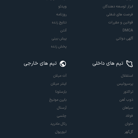
ابزار توسعه دهندگان
ویدئو
فرصت های شغلی
روزنامه
قوانین و مقررات
نتایج زنده
DMCA
آنتن
آگهی دولتی
پیش بینی
پخش زنده
تیم های داخلی
تیم های خارجی
استقلال
آث میلان
پرسپولیس
اینتر میلان
تراکتور
بارسلونا
ذوب آهن
بایرن مونیخ
سپاهان
آرسنال
فولاد
چلسی
ملوان
رئال مادرید
گل‌گهر
لیورپول