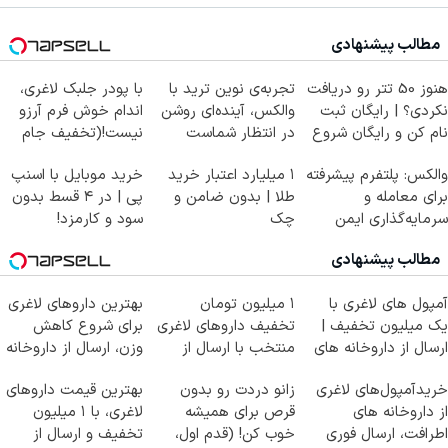
مطالب پیشنهادی
هنوز 50 تتر رو دریافت
تجربه‌ی نوین ترید با
با پودر جلبک لاغری،
نکردی؟ | رایگان ثبت
والکس، آینده‌ای روشن
اندام خوش فرم آرزو
نام کن و رایگان شروع
در انتظار شماست
نیست!(تخفیف جام
کن!
جهانی)
والکس: پلتفرم پیشرفته
۱ میلیارد اعتبار خرید
خرید موبایل با اسنپ
برای معامله و
طلا | بدون ضامن و
پی | در ۴ قسط بدون
سرمایه‌گذاری ایمن
چک
سود و کارمزد!
مطالب پیشنهادی
آمپول های لاغری با
۱ میلیون تومان
بهترین داروهای لاغری
یک میلیون تخفیف |
تخفیف داروهای لاغری
برای شروع کاهش
ارسال از داروخانه های
منتخب با ارسال از
وزن، ارسال از داروخانه
معتبر
داروخانه نزدیکت
های نزدیکت!
خریدآمپول‌های لاغری
زانو دردت رو بدون
بهترین قیمت داروهای
از داروخانه های
قرص برای همیشه
لاغری، با ۱ میلیون
اطرافت، ارسال فوری
خوب کن! (قدم اول،
تخفیف و ارسال از