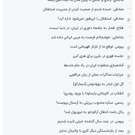
صادقی: خسته شدم از صحبت کردن از مدیریت استقلال
صادقی: استقلال را این‌طور نمی‌شود اداره کرد!
فلاح: فشار به جامعه داوری در ایران، در دنیا نیست
بادامکی: خوشحالم فرصت به مربی ایرانی داده شد
پیوس: توقع ما از تارتار قهرمانی است
جلسه فوری در بایرن برای هری کین
آماده‌سازی متفاوت ایران در راه جام ملت‌ها
جزئیات مذاکرات عمان از زبان عراقچی
گل اول اینتر به یوونتوس (دیمارکو)
انقلاب در کاپیتانی بارسلونا با ورود رودری!
رسمی: ستاره محبوب برزیلی به آرسنال پیوست!
رئال باعث انتقال آرائوخو به لیورپول شد!
پیوس: در چند سال گذشته خیلی اذیت شدیم
بعد از بازنشستگی دیگر کاری با والیبال ندارم