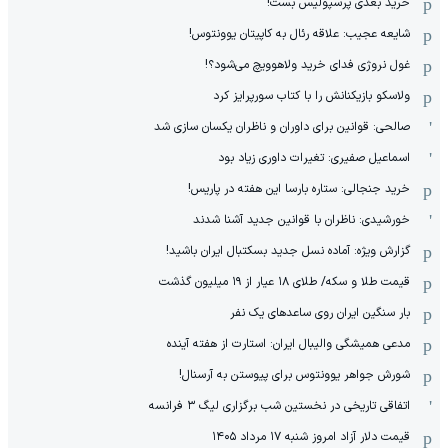
خرید بعدی پرسپولیس بست!
شایعه عجیب: علاقه رئال به کاپیتان یوونتوس!
غول نروژی فدای خرید ولاهوویچ می‌شود؟!
ولاسکو بازیکنانش را با کتاب سورپرایز کرد
صالحی: قوانین برای داوران و ناظران یکسان سازی شد
اسماعیل صفیری: تغیرات داوری زیاد بود
خرید جنجالی: ستاره بارسا این هفته در پاریس!
خورشیدی: ناظران با قوانین جدید آشنا شدند
گزارش ویژه‌: آماده نسل جدید بسکتبال ایران باشید!
قیمت طلا و سکه/ طلای ۱۸ عیار از ۱۹ میلیون گذشت
بار سنگین ایران روی ساعدهای یک نفر
مدعی همیشگی والیبال ایران: استارت از هفته آینده
شورش جواهر یوونتوس برای پیوستن به آرسنال!
اتفاقی تاریخی در نخستین شب برگزاری لیگ ۳ فرانسه
قیمت دلار آزاد امروز شنبه ۱۷ مرداد ۱۴۰۵