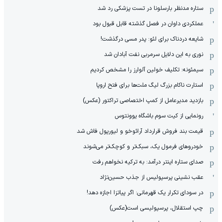
ستاره مدنظر بارسلونا در تست پزشکی رد شد
عملکردی داوان در فصل گذشته قابل قبول بود
شایعه دردناک برای لئو: پدر مسی درگذشت!
نوری به این دلایل سرمربی نفت آبادان شد
سیمئونه: تکلیف خولین آلوارز را مشخص کردیم
استارت ناکام بزرگ لیگ ملت‌ها برای فتح اروپا
بازدید مدیرعامل از کمپ اختصاصی تراکتور (عکس)
رونمایی از کیت سوم باشگاه یوونتوس
قیمت بند فروش قرارداد آرائوخو و لیورپول فاش شد
خودروهای فرمول یک، سبک‌تر و کوچک‌تر می‌شوند
صدای ستاره اینتر درآمد: به ترکیه نخواهم رفت
عقب نشینی پرسپولیس از جذب حسین‌نژاد
در سودای تکرار یک قهرمانی: اگر پیاتزا اجازه دهد!
چپ استقلال، پرسپولیسی است(عکس)