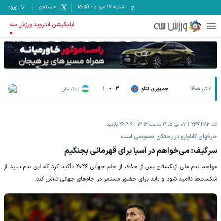
شنبه ۱۷ مرداد
-
15:59
جستجو
ورود
اپلیکیشن اندروید ورزش سه
7 تیر 1405
جمهوری کنگو
3
-
1
ازبکستان
کد:
2391482
07 تیر 1405 ساعت 13:12
26.4K
بازدید
حرفهای کاناوارو در رختکن خصوصی است
سرگیف: می‌خواهم در آسیا برای قهرمانی بجنگیم
مهاجم تیم ملی ازبکستان پس از حذف از جام جهانی ۲۰۲۶ تأکید کرد که این تیم نباید از
شکست‌ها ناامید شود و باید برای حضور مستمر در جام‌های جهانی تلاش کند.