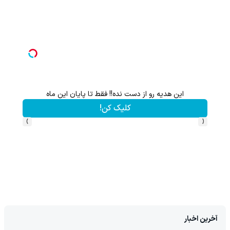
این هدیه رو از دست نده!! فقط تا پایان این ماه
هنوز 50 تتر رو دریافت نکردی؟ | رایگان ثبت نام کن و رایگان شروع کن!
کلیک کن!
›
‹
آخرین اخبار