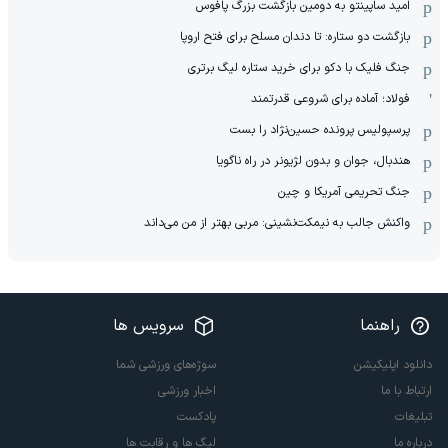
امید ساپینتو به دومین بازگشت بزرگ پافوس
بازگشت دو ستاره: تا دندان مسلح برای فتح اروپا
جنگ فلیک با دکو برای خرید ستاره لیگ برتری
فولاد؛ آماده برای شروعی قدرتمند
پرسپولیس پرونده حسین‌نژاد را بست
هندبال، جوان و بدون لژیونر در راه ناگویا
جنگ تحریمی آمریکا و چین
واکنش جالب به نیمکت‌نشینی: مربی بهتر از من می‌داند
راهنما
سرویس ها
دانلود اپلیکیشن
سوژه‌های ورزشی شما
ارتباط با ما
اخبار ورزشی
تبلیغات
پادکست
درباره ما
لیگ ها و رقابت ها