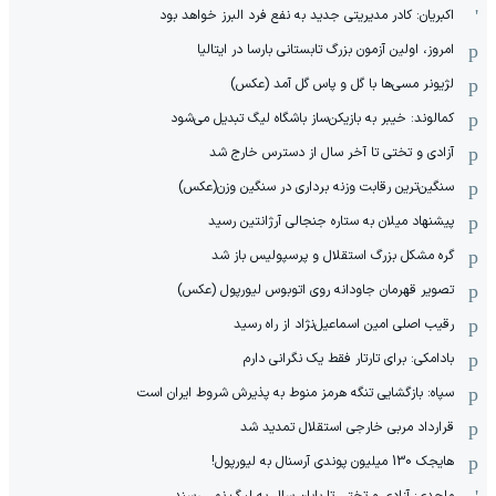
اکبریان: کادر مدیریتی جدید به نفع فرد البرز خواهد بود
امروز، اولین آزمون بزرگ تابستانی بارسا در ایتالیا
لژیونر مسی‌ها با گل و پاس گل آمد (عکس)
کمالوند: خیبر به بازیکن‌ساز باشگاه لیگ تبدیل می‌شود
آزادی و تختی تا آخر سال از دسترس خارج شد
سنگین‌ترین رقابت وزنه برداری در سنگین وزن(عکس)
پیشنهاد میلان به ستاره جنجالی آرژانتین رسید
گره مشکل بزرگ استقلال و پرسپولیس باز شد
تصویر قهرمان جاودانه روی اتوبوس لیورپول (عکس)
رقیب اصلی امین اسماعیل‌نژاد از راه رسید
بادامکی: برای تارتار فقط یک نگرانی دارم
سپاه: بازگشایی تنگه هرمز منوط به پذیرش شروط ایران است
قرارداد مربی خارجی استقلال تمدید شد
هایجک 130 میلیون پوندی آرسنال به لیورپول!
ماجدی: آزادی و تختی تا پایان سال به لیگ نمی رسند