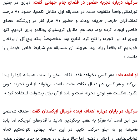
سرگیف درباره تجربه حضور در فضای جام جهانی گفت:
«بازی در چنین
تورنمنتی واقعاً متفاوت است. در مسابقه اول مقابل کلمبیا، حدود ۸۰ درصد
تماشاگران طرفدار حریف بودند و حضور ۸۰ هزار نفر در ورزشگاه، فضای
خاصی ایجاد کرده بود. بعد هم مقابل کریستیانو رونالدو بازی کردیم. تنها
چیزی که این تجربه را تلخ کرد، نتایج بود؛ مخصوصاً اینکه پنج گل از پرتغال
خوردیم که واقعاً زیاد بود، هرچند آن مسابقه هم شرایط خاص خودش را
داشت.»
او ادامه داد:
«هر کسی بخواهد فقط نکات منفی را ببیند، همیشه آنها را پیدا
می‌کند و هر کسی هم دنبال نکات مثبت باشد، می‌تواند از این تجربه درس
بگیرد. شکست هم نوعی تجربه است و باید از آن برای پیشرفت استفاده کرد.»
سرگیف در پایان درباره اهداف آینده فوتبال ازبکستان گفت:
«هدف شخصی
من این است که هرگز به عقب برنگردیم. شاید با قدم‌های کوچک، اما باید
همیشه رو به جلو حرکت کنیم. در این جام جهانی نتوانستیم تمام
توانایی‌هایمان را نشان دهیم، اما حالا باید برای صعود به جام جهانی بعدی