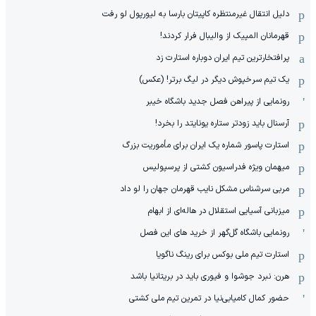
دلیل انتقال غیرمنتظره کاپیتان بارسا به لیورپول لو رفت
قهرمانان المپیک از والیبال فرار کردند!
پرافتخارترین تیم ایران دوباره استارت زد
یک تیم سرخپوش دیگر در لیگ برتر! (عکس)
رونمایی از پیراهن فصل جدید باشگاه خیبر
آرسنال باید زودتر ستاره یونایتد را بخرد!
استارت پاسور شماره یک ایران برای مأموریت بزرگ
میهمان ویژه فدراسیون کشتی از پرسپولیس
مربی سرشناس مشکل نایب قهرمان جهان را لو داد
میزبانی آسیایی استقلال در هاله‌ای از ابهام
رونمایی باشگاه گل‌گهر از خرید های این فصل
استارت تیم ملی بوکس برای رینگ ناگویا
هرن: نبرد جوشوا و فیوری باید در بریتانیا باشد
حضور کمال کامیابی‌نیا در تمرین تیم ملی کشتی