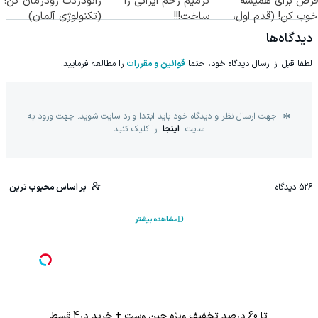
قرص برای همیشه
ترمیم زخم ایرانی را
زانودردت رودرمان کن!
خوب کن! (قدم اول،
ساخت!!!
(تکنولوژی آلمان)
پرسش‌نامه)
◂پرسشنامه▸
دیدگاه‌ها
لطفا قبل از ارسال دیدگاه خود، حتما
قوانین و مقررات
را مطالعه فرمایید.
جهت ارسال نظر و دیدگاه خود باید ابتدا وارد سایت شوید. جهت ورود به
سایت
اینجا
را کلیک کنید
526
دیدگاه
بر اساس محبوب ترین
مشاهده بیشتر
تا 60 درصد تخفیف ویژه جین وست + خرید در4 قسط
تا %60 تخفیف محصولات جین وست + خرید در 4 