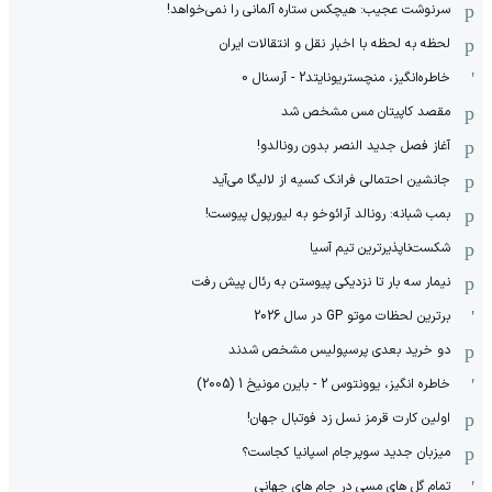
سرنوشت عجیب: هیچکس ستاره آلمانی را نمی‌خواهد!
لحظه به لحظه با اخبار نقل و انتقالات ایران
خاطره‌انگیز، منچستریونایتد2 - آرسنال 0
مقصد کاپیتان مس مشخص شد
آغاز فصل جدید النصر بدون رونالدو!
جانشین احتمالی فرانک کسیه از لالیگا می‌آید
بمب شبانه: رونالد آرائوخو به لیورپول پیوست!
شکست‌ناپذیرترین تیم آسیا
نیمار سه بار تا نزدیکی پیوستن به رئال پیش رفت
برترین لحظات موتو GP در سال 2026
دو خرید بعدی پرسپولیس مشخص شدند
خاطره انگیز، یوونتوس 2 - بایرن مونیخ 1 (2005)
اولین کارت قرمز نسل زد فوتبال جهان!
میزبان جدید سوپرجام اسپانیا کجاست؟
تمام گل های مسی در جام های جهانی