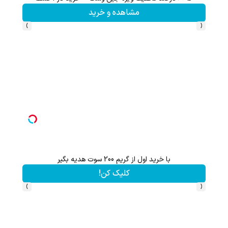
مشاهده و خرید
›
‹
با خرید اول از گریم 200 سوت هدیه بگیر
تا 60 درصد تخفیف ویژه جین وست + خرید در4 قسط
کلیک کن!
›
‹