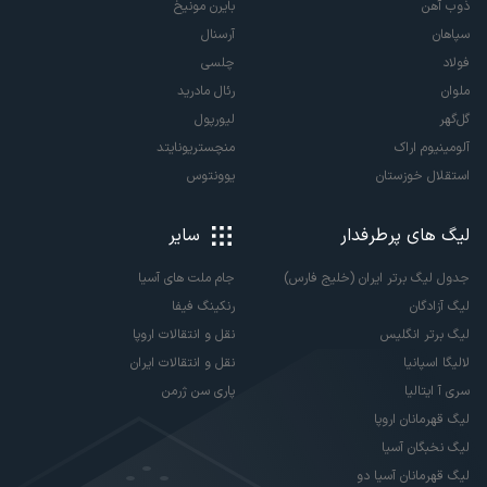
ذوب آهن
بایرن مونیخ
سپاهان
آرسنال
فولاد
چلسی
ملوان
رئال مادرید
گل‌گهر
لیورپول
آلومینیوم اراک
منچستریونایتد
استقلال خوزستان
یوونتوس
لیگ های پرطرفدار
سایر
جدول لیگ برتر ایران (خلیج فارس)
جام ملت های آسیا
لیگ آزادگان
رنکینگ فیفا
لیگ برتر انگلیس
نقل و انتقالات اروپا
لالیگا اسپانیا
نقل و انتقالات ایران
سری آ ایتالیا
پاری سن ژرمن
لیگ قهرمانان اروپا
لیگ نخبگان آسیا
لیگ قهرمانان آسیا دو