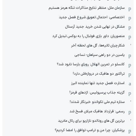
سازمان ملل: منتظر نتایج مذاکرات تنگه هرمز هستیم
اختصاصی: احتمال تعویق شروع فصل جدید
مشکل در نهایی شدن خرید جدید آرسنال
منصوریان: داور بازی فوتبال را به بوکس تبدیل کرد
شکارچیان ثانیه‌ها، گل های لحظه آخر
یاسین در دو راهی سپاهان- نساجی
کانسلو در تمرین الهلال: رویای بارسا نابود شد؟
تراکتور دو هافبک در دروازه‌اش دارد!
استارت فصل جدید تنها نماینده البرز
گزینه جذاب پرسپولیس: اژدهای قرمز!
ستاره تیم ملی تکواندو خبرنگار شدند!
رسمی: قرارداد هافبک میلان فسخ شد
برترین گل های رونالدو نازاریو برای رئال مادرید
پزشکیان: چرا من و ترامپ توافق را امضا کردیم؟