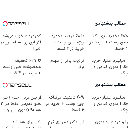
مطالب پیشنهادی
60% تخفیف پوشاک
تا 60 درصد تخفیف
کمردردت خوب می‌شه،
جین وست + خرید در
ویژه جین وست +
اگر این پرسشنامه رو پر
4 قسط
خرید در4 قسط
کنی!!
۱ میلیارد اعتبار خرید
ترکیب برتر از سهام
تا %60 تخفیف
طلا | بدون ضامن و
برتر
محصولات جین وست
چک
+ خرید در 4 قسط
مطالب پیشنهادی
۱ میلیارد اعتبار خرید
60% تخفیف پوشاک
از بین بردن جای زخم
طلا | بدون ضامن و
جین وست + خرید در
های قدیمی، فقط در 3
چک
4 قسط
هفته!! (بدون لیزر و
جراحی)
زانو دردت رو بدون
این دکتر شیرازی کرم
1بار برای همیشه