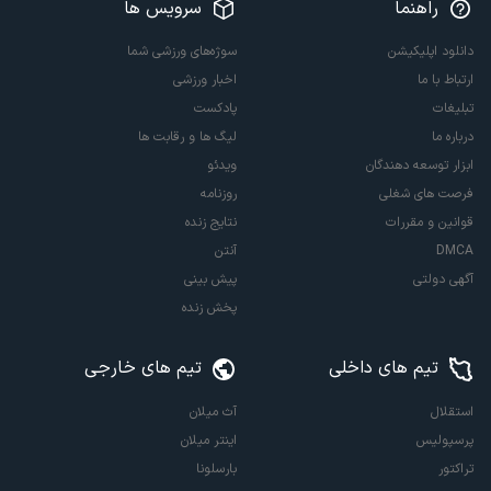
راهنما
سرویس ها
دانلود اپلیکیشن
سوژه‌های ورزشی شما
ارتباط با ما
اخبار ورزشی
تبلیغات
پادکست
درباره ما
لیگ ها و رقابت ها
ابزار توسعه دهندگان
ویدئو
فرصت های شغلی
روزنامه
قوانین و مقررات
نتایج زنده
DMCA
آنتن
آگهی دولتی
پیش بینی
پخش زنده
تیم های داخلی
تیم های خارجی
استقلال
آث میلان
پرسپولیس
اینتر میلان
تراکتور
بارسلونا