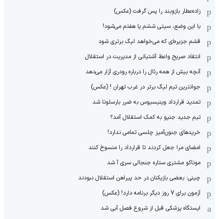
زاده‌عطار بازوبند را پس گرفت (عکس)
با این وضع، سیتی ششم یا هفتم می‌شود!
قشم جزیره‌ای که می‌خواهد لیگ برتری شود
انتقاد صریح واعظ آشتیانی از مدیریت در استقلال
آنچه بیش از همه رئال را درباره رودری آزار می‌دهد
جوانترین تیم لیگ برتر در غرب تهران ! (عکس)
تمدید قرارداد وینیسیوس به ضرر بارسلونا شد
تیم جدید جنپو به کمک استقلال آمد؟
خریدهای جنون‌آمیز چلسی تمامی ندارد!
امضای مرا جعل کردند تا قرارداد را منسوخ کنند
موناکو مشتری ستاره جنجالی سری آ شد
چینی: بعضی بازیکنان در حد پیراهن استقلال نبودند
آزمون برای 7 روز دیگر برنامه دارد! (عکس)
ایستگاه پزشکی قبل از شروع فصل آبی شد