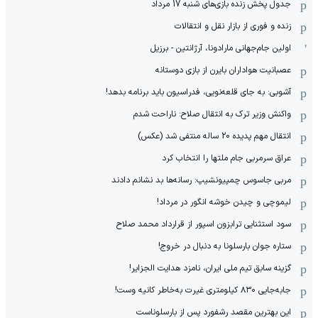
جدول پخش زنده بازی‌های شنبه 17 مرداد
زنده و فوری از بازار نقل و انتقالات
اولین جام‌جهانی مارادونا، آرژانتین - برزیل
عصبانیت هواداران بایرن از بازی دوستانه
آشوبی: به جای قلعه‌نویی، فدراسیون باید برنامه بدهد!
واکنش وزیر ترک به انتقال صلاح: ناراحت شدم
انتقال مهم پدیده 20 ساله منتفی شد (عکس)
عراق سرمربی جام ملتها را انتخاب کرد
مربی جاسوس چمپیونشیپ: رسانه‌ها بد نشانم دادند
لیموچی و چیدن خوشه انگور در مرداد!
سود استثنایی ترابزون اسپور از قرارداد محمد صلاح
ستاره جوان بارسلونا به دنبال در خروج!
گزینه سابق تیم ملی ایران، نامزد هدایت الجزایر!
جابه‌جایی ۸۳۰ کیلومتری غیرت به‌خاطر کانیه وست!
این بهترین مقصد رشفورد پس از بارسلوناست