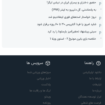
حضور دختران و پسران ایران در نیشن لیگز!
به یادماندنی، گل دلپیرو به اینتر (1998)
نروژ خواستار استعفای فوری اینفانتینو شد
شاید امروز یا فردا آتش‌بس ۳۰ تا ۶۰ روزه برقرار شود
سیتی پیشنهاد تحقیرآمیز بارسلونا را رد کرد
خلاصه بازی بایرن مونیخ 2 - استون ویلا 1
راهنما
سرویس ها
دانلود اپلیکیشن
سوژه‌های ورزشی شما
ارتباط با ما
اخبار ورزشی
تبلیغات
پادکست
درباره ما
لیگ ها و رقابت ها
ابزار توسعه دهندگان
ویدئو
فرصت های شغلی
روزنامه