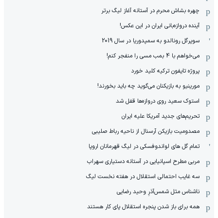
چهره بشاش محرم در آستانه آغاز لیگ برتر
آینده دروازه‌بانی ایران در این عکس!
سوپرگل رونالدو به سمپدوریا در سال 2019
می‌خواهم با 4 بمب مسی را منفجر کنم!
پروژه تایفون ترکیه کلید خورد
مورینیو به بازیکنان می‌گوید چه باید بخورند!
استوک سعید روی دروازه‌ها قفل شد
تحریم‌های جدید آمریکا علیه ایران
مصدومیت بازیکن آرسنال از ناحیه رباط صلیبی
تمام گل های لواندوفسکی در لیگ قهرمانان اروپا
مربی مطرح اسپانیایی در آستانه دستیاری سهراب
سه غایب احتمالی استقلال در هفته نخست لیگ
ناشناس مثل شمس‌آذرِ وحید رضایی
همه برای باز شدن پنجره استقلال پای کار هستند