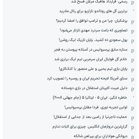
رسمی: قرارداد هافبک میلان فسخ شد
برترین گل های رونالدو نازاریو برای رئال مادرید
پزشکیان: چرا من و ترامپ توافق را امضا کردیم؟
تصاویری که باعث سردرد مهدی تارتار می‌شود!
پول سعودی ته کشید، پایان تاریک لیگ روشن!
ستاره سابق پرسپولیس در آستانه پیوستن به فجر
خانم گل فوتبال ایران سرمربی تیم لیگ برتری شد
پایان بازی تیم یحیی و علی منصور با کتک‌کاری!
سنای آمریکا لایحه تحریم ایران و روسیه را تصویب کرد
دلیل غیبت کاپیتان استقلال در بازی دوستانه
خاطره انگیز، ایران 5 - ایتالیا 5 (جام جهانی 2008)
اولین تجربه نوری، فردا مقابل پرسپولیس!
حمایت تاجرنیا از رامین بعد از جدایی از استقلال!
گران‌ترین دروازه‌بان انگلیس: چیزی برای اثبات ندارم
دیوانگی هواداران برای پیراهن شالکه