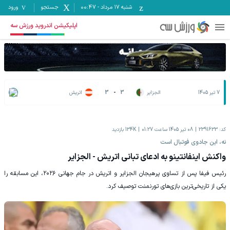
شنبه ۱۷ مرداد
-
00:47
جستجو
ورود
اپلیکیشن اندروید ورزش سه
7 تیر 1405
الجزایر
3
-
3
اتریش
کد:
2391633
08 تیر 1405 ساعت 01:27
134K
بازدید
نه، این جادوی فوتبال است
واکنش اینفانتینو به ادعای تبانی اتریش - الجزایر
رئیس فیفا پس از تساوی پرهیجان الجزایر و اتریش در جام جهانی ۲۰۲۶، این مسابقه را
یکی از تاریخی‌ترین بازی‌های تورنمنت توصیف کرد.