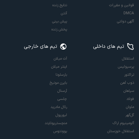
قوانین و مقررات
نتایج زنده
DMCA
آنتن
آگهی دولتی
پیش بینی
پخش زنده
تیم های داخلی
تیم های خارجی
استقلال
آث میلان
پرسپولیس
اینتر میلان
تراکتور
بارسلونا
ذوب آهن
بایرن مونیخ
سپاهان
آرسنال
فولاد
چلسی
ملوان
رئال مادرید
گل‌گهر
لیورپول
آلومینیوم اراک
منچستریونایتد
استقلال خوزستان
یوونتوس