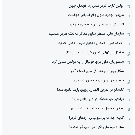
اولین کارت قرمز نسل زد فوتبال جهان!
میزبان جدید سوپرجام اسپانیا کجاست؟
تمام گل های مسی در جام های جهانی
سازمان ملل: منتظر نتایج مذاکرات تنگه هرمز هستیم
اختصاصی: احتمال تعویق شروع فصل جدید
مشکل در نهایی شدن خرید جدید آرسنال
منصوریان: داور بازی فوتبال را به بوکس تبدیل کرد
شکارچیان ثانیه‌ها، گل های لحظه آخر
یاسین در دو راهی سپاهان- نساجی
کانسلو در تمرین الهلال: رویای بارسا نابود شد؟
تراکتور دو هافبک در دروازه‌اش دارد!
استارت فصل جدید تنها نماینده البرز
گزینه جذاب پرسپولیس: اژدهای قرمز!
ستاره تیم ملی تکواندو خبرنگار شدند!