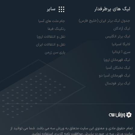
لیگ های پرطرفدار
سایر
جدول لیگ برتر ایران (خلیج فارس)
جام ملت های آسیا
لیگ آزادگان
رنکینگ فیفا
لیگ برتر انگلیس
نقل و انتقالات اروپا
لالیگا اسپانیا
نقل و انتقالات ایران
سری آ ایتالیا
پاری سن ژرمن
لیگ قهرمانان اروپا
لیگ نخبگان آسیا
لیگ قهرمانان آسیا دو
لیگ برتر فوتسال
تمام حقوق مادی و معنوی این سایت متعلق به ورزش سه می باشد. شما می توانید از
سایت ورزش سه در صورت پذیرش موافقت نامه کاربری استفاده نمایید.