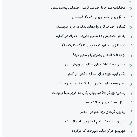
مخالفت ملوان با جدایی گزینه احتمالی پرسپولیس
10 گل برتر جام جهانی 2008 فوتسال
تساوی جذاب تازه واردهای لیگ در بازی دوستانه
به هر تصمیمی که مسی بگیرد، احترام می‌گذارم
نوستالژی، میلان 5 - ناپولی 2 (2007/2008)
توپ طلا انتقال رودری را رسمی کرد!
مسیر وحشتناک برای ستاره زن ورزش ایران!
یک رکورد ویژه برای ستاره دفاعی تراکتور
مس رفسنجان حضور در لیگ یک را پذیرفت!
رسمی: وینگر 60 میلیونی رئال به فیورنتینا پیوست
6 گل استثنایی از فرانک لمپارد
برترین گل‌های رونالدو در النصر
آخرین محک دو تیم اصفهانی قبل از لیگ
مورینیو هرگز نباید می‌رفت که برگردد!