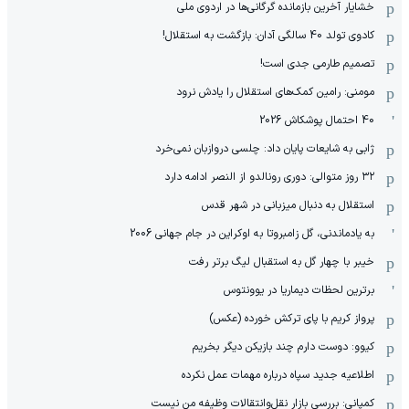
خشایار آخرین بازمانده گرگانی‌ها در اردوی ملی
کادوی تولد 40 سالگی آدان: بازگشت به استقلال!
تصمیم طارمی جدی است!
مومنی: رامین کمک‌های استقلال را یادش نرود
40 احتمال پوشکاش 2026
ژابی به شایعات پایان داد: چلسی دروازبان نمی‌خرد
۳۲ روز متوالی: دوری رونالدو از النصر ادامه دارد
استقلال به دنبال میزبانی در شهر قدس
به یادماندنی، گل زامبروتا به اوکراین در جام جهانی 2006
خیبر با چهار گل به استقبال لیگ برتر رفت
برترین لحظات دیماریا در یوونتوس
پرواز کریم با پای ترکش خورده (عکس)
کیوو: دوست دارم چند بازیکن دیگر بخریم
اطلاعیه جدید سپاه درباره مهمات عمل نکرده
کمپانی: بررسی بازار نقل‌وانتقالات وظیفه من نیست