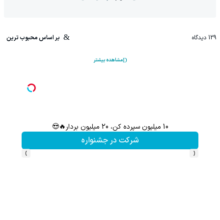
129
دیدگاه
بر اساس محبوب ترین
مشاهده بیشتر
10 میلیون سپرده کن، 20 میلیون بردار🔥😍
این پک 
شرکت در جشنواره
›
‹