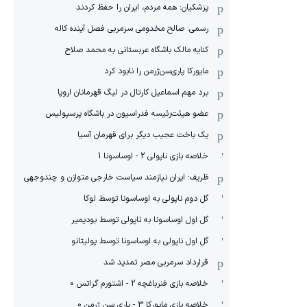
پزشکیان: همه مردم، ایران را حفظ کردند
رسمی: صالح مخدومی سرمربی فصل آینده کاله
کنایه مالک باشگاه عربستانی به محمد صلاح
مایورکا پاری‌سن‌ژرمن را نابود کرد
برد مهم اسماعیل کارتال در لیگ قهرمانان اروپا
عضو هیئت‌رئیسه فدراسیون در باشگاه پرسپولیس
یک باخت عجیب دیگر برای قهرمان آسیا
خلاصه بازی ناپولی 2 - اوساسونا 1
ظریف: ایران نیازمند سیاست خارجی متوازن و چندوجهی
گل دوم ناپولی به اوساسونا توسط لوکا
گل اول اوساسونا به ناپولی توسط بودیمیر
گل اول ناپولی به اوساسونا توسط پولیتانو
قرارداد سرمربی مصر تمدید شد
خلاصه بازی فنرباغچه 2 - اشتورم گراتس 0
خلاصه بازی مایورکا 3 - پاری سن ژرمن 0