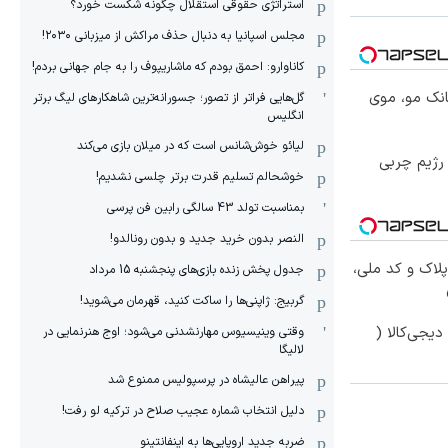
استراتژی حقوقی استقلال چگونه شکست خورد؟
مجلس اسپانیا به دنبال حذف مراکش از میزبانی ۲۰۳۰!
کاناوارو: احمق بودم که ماشاریپوف را به جام جهانی بردم!
انک مو، موی
گل‌هایی فراتر از تصور؛ جسورانه‌ترین شاهکارهای لیگ برتر
انگلیس
لیائو خوش‌شانس است که در میلان بازی می‌کند
در جلبک، بدون باشگاه و رژیم چربی
خوشحالم تسلیم قدرت برتر چلسی نشدیم!
بمناسبت تولد 43 سالگی رابین فن پرسی
النصر بدون خرید جدید و بدون رونالدو!
پلاک و کد ملی،
جدول پخش زنده بازی‌های پنجشنبه 15 مرداد
گربیج: ژاپنی‌ها را ساکت کنید، قهرمان می‌شوید!
یجی‌کالا (
وقتی وینیسیوس مهارنشدنی می‌شود؛ اوج هنرنمایی در
لالیگا
پیراهن عالیشاه در پرسپولیس ممنوع شد
دلیل انتخاب شماره عجیب صلاح در ترکیه لو رفت!
ضربه جدید اروپایی‌ها به اینفانتینو