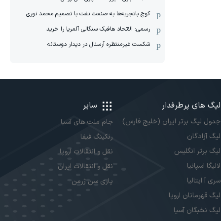
کوچ باتجربه‌ها به صنعت نفت با تصمیم محمد نوری
رسمی: الاتحاد هافبک سنگالی آلمریا را خرید
شکست غیرمنتظره آرسنال در دیدار دوستانه
لیگ های پرطرفدار
سایر
جدول لیگ برتر ایران (خلیج فارس)
جام ملت های آسیا
لیگ آزادگان
رنکینگ فیفا
لیگ برتر انگلیس
نقل و انتقالات اروپا
لالیگا اسپانیا
نقل و انتقالات ایران
سری آ ایتالیا
پاری سن ژرمن
لیگ قهرمانان اروپا
لیگ نخبگان آسیا