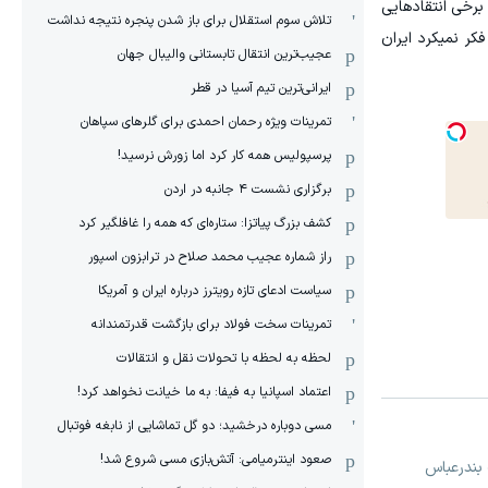
رخی انتقادهایی
تلاش سوم استقلال برای باز شدن پنجره نتیجه نداشت
کر نمیکرد ایران
عجیب‌ترین انتقال تابستانی والیبال جهان
ایرانی‌ترین تیم آسیا در قطر
تمرینات ویژه رحمان احمدی برای گلرهای سپاهان
پرسپولیس همه کار کرد اما زورش نرسید!
برگزاری نشست ۴ جانبه در اردن
کشف بزرگ پیاتزا: ستاره‌ای که همه را غافلگیر کرد
راز شماره عجیب محمد صلاح در ترابزون اسپور
سیاست ادعای تازه رویترز درباره ایران و آمریکا
تمرینات سخت فولاد برای بازگشت قدرتمندانه
لحظه به لحظه با تحولات نقل و انتقالات
اعتماد اسپانیا به فیفا: به ما خیانت نخواهد کرد!
مسی دوباره درخشید؛ دو گل تماشایی از نابغه فوتبال
صعود اینترمیامی: آتش‌بازی مسی شروع شد!
 بندرعباس