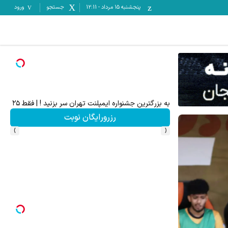
پنجشنبه ۱۵ مرداد
-
12:11
جستجو
ورود
 در مناقصات و مزایدات ایران تندر
به بزرگترین جشنواره ایمپلنت تهران سر بزنید ! | فقط ۲۵ میلیون !
ف
رزرورایگان نوبت
›
‹