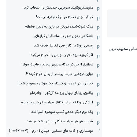
منچستریونایتد سرمربی جدیدش را انتخاب کرد
کاراگر: جای صلاح در لیگ ترکیه نیست!
مرگ شوکه‌کننده بازیکن در بازی به دلیل صاعقه
باشگاهی بدون شهر با تماشاگران کرایه‌ای!
رسمی: زولا به کادر فنی ایتالیا اضافه شد
اگر کرویف بود، فران تورس را اخراج می‌کرد!
تحقیق از بازیکن بوکاجونیورز به‌دلیل قاچاق مواد!
توازن دروغین: بارسا بیشتر از رئال خرج کرده؟!
کاناوارو: در اردوی ازبکستان یک موش حضور داشت!
واکاوی زوایای پنهان پرونده گل‌گهر - چادرملو
آمادگی یونایتد برای انتقال مهاجم ناراضی به یووه
یک تیم دیگر مدعی کسب سهمیه آسیا شد
قیمت فروش مهاجم ناکام میلان مشخص شد
نوستالژی و قاب های سنگین، میلان 1 - رم 2 (2006/2007)