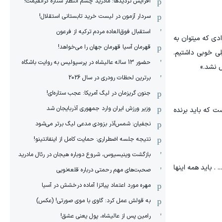
افزایش تردیدها: مادرید چشم انتظار ستاره گرانقیمت!
سردار آزمون در لیست خرید تابستانی استقلال!
استقبال فوق‌‌العاده مردم ترکیه از فرعون
ادی که میتوان به
قهرمان آسیا قهرمان جهان را می‌خواهد!
لی خوبی داشتیم.
حضور 13 ساله عالیشاه در پرسپولیس به روایت باشگاه
 نشد.»
برترین لحظات رودری در سال 2026
جنون گریزمان در لیگ آمریکا: عجب ستاره‌ای!
وزیر ورزش ایران وارد جمهوری آذربایجان شد
ت که باید برنده
نجفیان: شمس‌آذر بزودی مدعی لیگ برتر می‌شود
نتیجه جلسه اضطراری: حمایت کامل از اینفانتینو!
بازگشت وینیسیوس، شروع دوباره هیجان در رئال مادرید
. باید همه اینها
صحبت‌های مهم رحمتی درباره قلعه‌نویی
مهره مورد اعتماد پیاتزا آماده درخشش در آسیا
به قولش عمل کرد: گاوی با موی صورتی! (عکس)
رامین پس از عالیشاه، پول یعنی عشق!