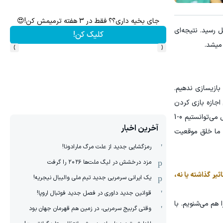
 در مناقصات و مزایدات ایران تندر
جای بخیه داری؟؟ فقط در 3 هفته ترمیمش کن!😍
رسید. نتیجه‌ای
ف
کلیک کن!
›
‹
 میشد.
بازیسازی ندهیم.
 اجازه بازی کردن
به آنها ندادیم. در نیمه اول، ما موقعیت های خوبی ایجاد کردیم اما صنعت نفت فقط موفق به یک ضد حمله شد. از نیمه اول حداقل می‌توانستیم 0-1
آخرین اخبار
 ما خلق موقعیت
رمزگشایی جدید از علت مرگ مارادونا!
مزد درخشش در لیگ ملت‌ها ٢٠٢۶ را گرفت
یر گذاشته یا نه،
یک ایرانی سرمربی جدید تیم ملی والیبال نیجریه!
قوانین جدید داوری در فصل جدید فوتبال اروپا!
هم می‌شنویم. با
وقتی گربیج سرمربی، در زمین هم قهرمان جهان بود