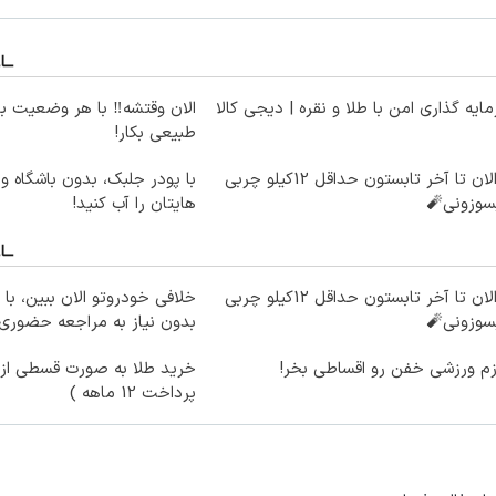
ایه گذاری امن با طلا و نقره | دیجی کالا
الان وقتشه‼️ با هر وضعیت ب
طبیعی بکار!
از الان تا آخر تابستون حداقل 12کیلو چربی
با پو
سوزونی🧨
هایتان را آب کنید!
از الان تا آخر تابستون حداقل 12کیلو چربی
خلافی خودروتو الان ببین، با 
سوزونی🧨
بدون نیاز به مراجعه حضوری
زم ورزشی خفن رو اقساطی بخر!
خرید طلا به صورت قسطی از د
پرداخت 12 ماهه )