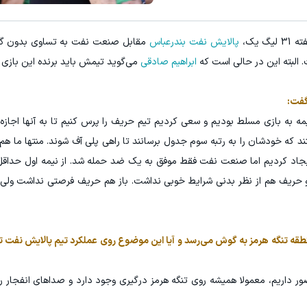
طی گارانتی‌دار 🦷 با روکش زیرکونیا دیجیتال رایگان 💫
سود کلان برای مدیران عامل با شرکت
 یک،
پالایش نفت بندرعباس
مقابل صنعت نفت به تساوی بدون گل 
ویزیت رایگان ✅
اشتراک با تخفی
. البته این در حالی است که
ابراهیم صادقی
می‌گوید تیمش باید برنده این بازی
گفت:
مه به بازی مسلط بودیم و سعی کردیم تیم حریف را پرس کنیم تا به آنها اجازه 
شتند که خودشان را به رتبه سوم جدول برسانند تا راهی پلی آف شوند. منتها ما هم
 و حریف هم از نظر بدنی شرایط خوبی نداشت. باز هم حریف فرصتی نداشت ولی
منطقه تنگه هرمز به گوش می‌رسد و آیا این موضوع روی عملکرد تیم پالایش نفت تاث
ر داریم، معمولا همیشه روی تنگه هرمز درگیری وجود دارد و صداهای انفجار را 