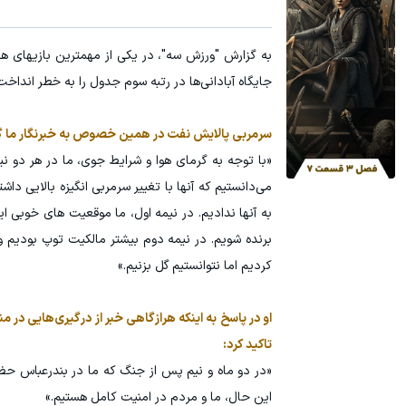
اقساط ۱۲ ماهه ایمپلنت 🦷 بدون چک و ضامن؛ همین امروز اقدام کن ✅
ایمپلنت اقسا
به گزارش "ورزش سه"، در یکی از مهمترین بازیهای هفته 31 لیگ
ویزیت رایگان ✅
جایگاه آبادانی‌ها در رتبه سوم جدول را به خطر انداخت
سرمربی پالایش نفت در همین خصوص به خبرنگار ما 
«با توجه به گرمای هوا و شرایط جوی، ما در هر دو نی
می‌دانستیم که آنها با تغییر سرمربی انگیزه بالایی دا
برنده شویم. در نیمه دوم بیشتر مالکیت توپ بودیم
کردیم اما نتوانستیم گل بزنیم.»
او در پاسخ به اینکه هرازگاهی خبر از درگیری‌هایی در 
تاکید کرد:
«در دو ماه و نیم پس از جنگ که ما در بندرعباس حضو
این حال، ما و مردم در امنیت کامل هستیم.»