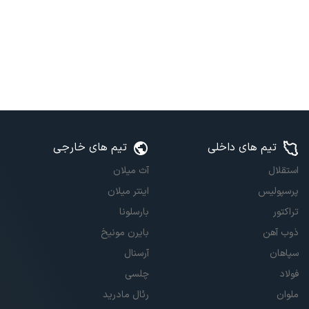
تیم های داخلی
تیم های خارجی
استقلال
آث میلان
پرسپولیس
اینتر میلان
تراکتور
بارسلونا
ذوب آهن
بایرن مونیخ
سپاهان
آرسنال
فولاد
چلسی
ملوان
رئال مادرید