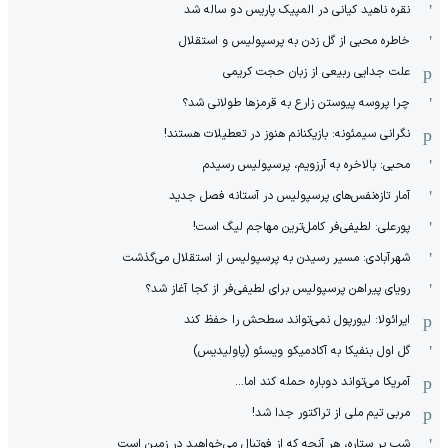
نقره ناهید کیانی در المپیک پاریس دو ساله شد
خاطره محبی از گل زدن به پرسپولیس و استقلال
علت جدایی ربیعی از زبان حجت کریمی
چرا پروسه پیوستن زارع به قرمزها طولانی شد؟
نگرانی سیمئونه: بازیکنانم هنوز در تعطیلات هستند!
محبی: بالاخره به آرزویم، پرسپولیس رسیدم
آمار تازه‌نفس‌های پرسپولیس در آستانه فصل جدید
پورعلی: لطیفی‌فر کامل‌ترین مهاجم لیگ است!
شهرآبادی: مسیر رسیدن به پرسپولیس از استقلال می‌گذشت
رویای پیراهن پرسپولیس برای لطیفی‌فر از کجا آغاز شد؟
ایرائولا: لیورپول نمی‌تواند سطحش را حفظ کند
گل اول بنفیکا به آکادمیکو ویسئو (پاولیدیس)
آمریکا می‌تواند دوباره حمله کند اما...
مربی تیم ملی از تراکتور جدا شد!
شب پر ستاره، هر آنچه که از فوتبال می‌خواهید در زمین است