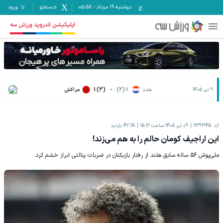
دوشنبه ۱۹ مرداد
-
05:58
جستجو
ورود
اپلیکیشن اندروید ورزش سه
9 تیر 1405
هلند
1 (2)
-
1 (3)
مراکش
کد:
2391945
09 تیر 1405 ساعت 15:12
42.1K
بازدید
این اراجیف کومان حالم را به هم می‌زند!
ملی‌پوش 56 ساله سابق هلند از رفتار بازیکنان در ضربات پنالتی ابراز خشم کرد.