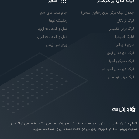
لیگ های پرطرفدار
سایر
جدول لیگ برتر ایران (خلیج فارس)
جام ملت های آسیا
لیگ آزادگان
رنکینگ فیفا
لیگ برتر انگلیس
نقل و انتقالات اروپا
لالیگا اسپانیا
نقل و انتقالات ایران
سری آ ایتالیا
پاری سن ژرمن
لیگ قهرمانان اروپا
لیگ نخبگان آسیا
لیگ قهرمانان آسیا دو
لیگ برتر فوتسال
تمام حقوق مادی و معنوی این سایت متعلق به ورزش سه می باشد. شما می توانید از
سایت ورزش سه در صورت پذیرش موافقت نامه کاربری استفاده نمایید.