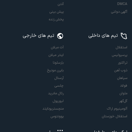
DMCA
آنتن
آگهی دولتی
پیش بینی
پخش زنده
تیم های داخلی
تیم های خارجی
استقلال
آث میلان
پرسپولیس
اینتر میلان
تراکتور
بارسلونا
ذوب آهن
بایرن مونیخ
سپاهان
آرسنال
فولاد
چلسی
ملوان
رئال مادرید
گل‌گهر
لیورپول
آلومینیوم اراک
منچستریونایتد
استقلال خوزستان
یوونتوس