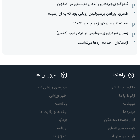
کندوکاو پیچیده‌ترین انتقال تابستانی در اصفهان
طاهری: پیراهن پرسپولیس رویایی بود که به آن رسیدم
صیادمنش طاق دروازه را پایین کشید!
پسران سرمربی پرسپولیس در تیم رقیب (عکس)
اژدهاکش: اجدادم اژدها می‌کشتند!
راهنما
سرویس ها
دانلود اپلیکیشن
سوژه‌های ورزشی شما
ارتباط با ما
اخبار ورزشی
تبلیغات
پادکست
درباره ما
لیگ ها و رقابت ها
ابزار توسعه دهندگان
ویدئو
فرصت های شغلی
روزنامه
قوانین و مقررات
نتایج زنده