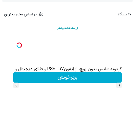
171
دیدگاه
بر اساس محبوب ترین
مشاهده بیشتر
گردونه شانس بدون پوچ، از آیفون17تا PS5 و طلای دیجیتال و دلار🔥
بچرخونش
›
‹