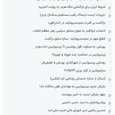
شروط ایران برای بازگشایی تنگه هرمز به روایت الجزیره
جزییات لیست ترسناک رقیب مستقیم بسکتبال ایران!
بازگشت پر قدرت منچستریونایتد در الدترافورد
انتصاب ذوالقدر به عنوان مشاور سیاسی رهبر معظم انقلاب
اتفاق مهم در منچستریونایتد: ستاره سابق برگشت
پورعلی: به میناوند قول پوشیدن 11 پرسپولیس داده بودم
پرسپولیس در محاصره چند «پویا» و «پوریا»!
رونمایی پرسپولیس از شهرآبادی، پورعلی و لطیفی‌فر
سایه‌روشنی از گولر ورژن 2025/26
آرسنال از ستاره جدیدش رونمایی کرد (عکس)
بازیکن جدید پرسپولیس به هواداران قول سه‌گانه داد!
چهار بازیکن جدید به خیبر پیوستند
پیام پزشکیان به سید حسن خمینی
محسن رضایی دبیر شورای عالی امنیت ملی شد