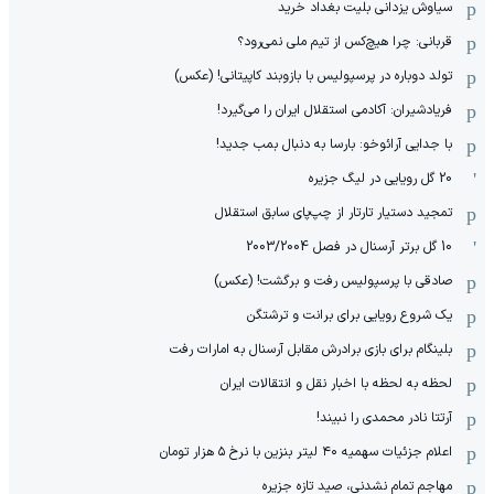
سیاوش یزدانی بلیت بغداد خرید
قربانی: چرا هیچ‌کس از تیم ملی نمی‌رود؟
تولد دوباره در پرسپولیس با بازوبند کاپیتانی! (عکس)
فریادشیران: آکادمی استقلال ایران را می‌گیرد!
با جدایی آرائوخو: بارسا به دنبال بمب جدید!
20 گل رویایی در لیگ جزیره
تمجید دستیار تارتار از چپ‌پای سابق استقلال
10 گل برتر آرسنال در فصل 2003/2004
صادقی با پرسپولیس رفت و برگشت! (عکس)
یک شروع رویایی برای برانت و ترشتگن
بلینگام برای بازی برادرش مقابل آرسنال به امارات رفت
لحظه به لحظه با اخبار نقل و انتقالات ایران
آرتتا نادر محمدی را نبیند!
اعلام جزئیات سهمیه ۴۰ لیتر بنزین با نرخ ۵ هزار تومان
مهاجم تمام نشدنی، صید تازه جزیره