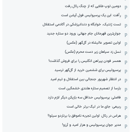
دومین توپ طلایی که از چنگ رئال رفت
رأفت: این یک پرسپولیس فول آپشن است
تست ژنتیک، خوابگاه و دندانپزشکی در آکادمی استقلال
جوان‌ترین قهرمانان جام جهانی: ورود دو ستاره جدید
اولین تصویر عالیشاه در گل‌گهر (عکس)
نسل زد سپاهان زیر دست محرم (عکس)
همسر فودن پیراهن انگلیس را برای فروش گذاشت!
پرسپولیس برای ششمین خرید از گل‌گهر ترسید
در انتظار شهریور جنجالی بین استقلال و تیم امید
بارسا از تصمیم ستاره هلندی خشمگین است
فاضلی: پرسپولیس حداقل سه بازیکن دیگر لازم دارد
ربیعی: جای ما در لیگ برتر خالی است
هراس در رئال: اولین تجربه ناموفق با برناردو سیلوا!
مدیر جوان پرسپولیس و هزار امید و آرزو!