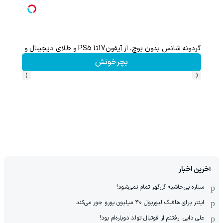
گردونه شانس بدون پوچ، از آیفون17تا PS5 و طلای دیجیتال و دلار🔥
گردونه شانس بدون 
بچرخونش
›
‹
آخرین اخبار
ستاره بی‌حاشیه گل‌گهر تمام نمی‌شود!
اینتر برای هافبک لیورپول ۴۰ میلیون یورو جور می‌کند
علی دایی: رفتنم از فوتبال تولد دوباره‌ام بود!