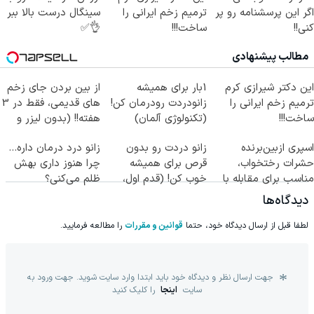
اگر این پرسشنامه رو پر
ترمیم زخم ایرانی را
سینگال درست بالا ببر
کنی!!
ساخت!!!
👌✅
مطالب پیشنهادی
این دکتر شیرازی کرم
1بار برای همیشه
از بین بردن جای زخم
ترمیم زخم ایرانی را
زانودردت رودرمان کن!
های قدیمی، فقط در 3
ساخت!!!
(تکنولوژی آلمان)
هفته!! (بدون لیزر و
◂پرسشنامه▸
جراحی)
اسپری ازبین‌برنده
زانو دردت رو بدون
زانو درد درمان داره…
حشرات رختخواب،
قرص برای همیشه
چرا هنوز داری بهش
مناسب برای مقابله با
خوب کن! (قدم اول،
ظلم می‌کنی؟
انواع ساس
پرسش‌نامه)
دیدگاه‌ها
لطفا قبل از ارسال دیدگاه خود، حتما
قوانین و مقررات
را مطالعه فرمایید.
جهت ارسال نظر و دیدگاه خود باید ابتدا وارد سایت شوید. جهت ورود به
سایت
اینجا
را کلیک کنید