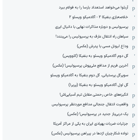
آربلوا می‌خواهد استعداد بارسا را به فولام ببرد
خلاصه‌بازی بنفیکا 2 - آکادمیکو ویسئو 2
پرسپولیس و دوباره مذاکرات نهایی با دانیال ایری
سپاهان راه انتقال عارف به پرسپولیس را می‌بندد!
وداع لیونل مسی با پدرش (عکس)
گل دوم آکادمیکو ویسئو به بنفیکا (کلوویس)
آخرین فریم از مدافع ملی‌پوش پرسپولیس! (عکس)
سوپرگل پرستیانی، گل دوم بنفیکا به آکادمیکو ویسئو
گل اول آکادمیکو ویسئو به بنفیکا (پریرا)
انگیزه‌های خاص رحمتی مقابل تیم‌ آسیایی‌اش!
واقعیت انتقال جنجالی مدافع موردنظر پرسپولیس
یک دربی‌باز جدید در پرسپولیس! (عکس)
جزئیات ضربات پهپادی ایران به یکی از مراکز آمریکا
نواده شکارچیان اژدها در پیراهن پرسپولیس (عکس)