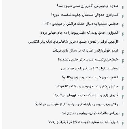
صعود اینترمیامی: آتش‌بازی مسی شروع شد!
استراتژی حقوقی استقلال چگونه شکست خورد؟
مجلس اسپانیا به دنبال حذف مراکش از میزبانی ۲۰۳۰!
کاناوارو: احمق بودم که ماشاریپوف را به جام جهانی بردم!
گل‌هایی فراتر از تصور؛ جسورانه‌ترین شاهکارهای لیگ برتر انگلیس
لیائو خوش‌شانس است که در میلان بازی می‌کند
خوشحالم تسلیم قدرت برتر چلسی نشدیم!
بمناسبت تولد 43 سالگی رابین فن پرسی
النصر بدون خرید جدید و بدون رونالدو!
جدول پخش زنده بازی‌های پنجشنبه 15 مرداد
گربیج: ژاپنی‌ها را ساکت کنید، قهرمان می‌شوید!
وقتی وینیسیوس مهارنشدنی می‌شود؛ اوج هنرنمایی در لالیگا
پیراهن عالیشاه در پرسپولیس ممنوع شد
دلیل انتخاب شماره عجیب صلاح در ترکیه لو رفت!