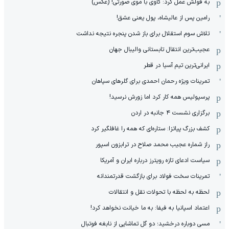
به قولش عمل کرد: گاوی با موی صورتی! (عکس)
رامین پس از عالیشاه، پول یعنی عشق!
تلاش سوم استقلال برای باز شدن پنجره نتیجه نداشت
عجیب‌ترین انتقال تابستانی والیبال جهان
ایرانی‌ترین تیم آسیا در قطر
تمرینات ویژه رحمان احمدی برای گلرهای سپاهان
پرسپولیس همه کار کرد اما زورش نرسید!
برگزاری نشست ۴ جانبه در اردن
کشف بزرگ پیاتزا: ستاره‌ای که همه را غافلگیر کرد
راز شماره عجیب محمد صلاح در ترابزون اسپور
سیاست ادعای تازه رویترز درباره ایران و آمریکا
تمرینات سخت فولاد برای بازگشت قدرتمندانه
لحظه به لحظه با تحولات نقل و انتقالات
اعتماد اسپانیا به فیفا: به ما خیانت نخواهد کرد!
مسی دوباره درخشید؛ دو گل تماشایی از نابغه فوتبال