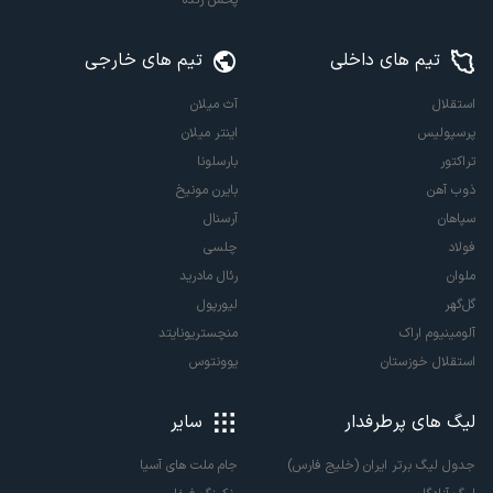
پخش زنده
تیم های داخلی
تیم های خارجی
استقلال
آث میلان
پرسپولیس
اینتر میلان
تراکتور
بارسلونا
ذوب آهن
بایرن مونیخ
سپاهان
آرسنال
فولاد
چلسی
ملوان
رئال مادرید
گل‌گهر
لیورپول
آلومینیوم اراک
منچستریونایتد
استقلال خوزستان
یوونتوس
لیگ های پرطرفدار
سایر
جدول لیگ برتر ایران (خلیج فارس)
جام ملت های آسیا