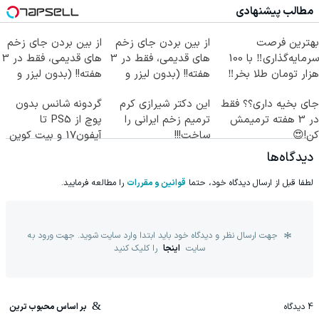
مطالب پیشنهادی
بهترین فرصت
از بین بردن جای زخم
از بین بردن جای زخم
سرمایه‌گذاری‼️ با 100
های قدیمی، فقط در 3
های قدیمی، فقط در 3
هزار تومان طلا بخر‼️
هفته!! (بدون لیزر و
هفته!! (بدون لیزر و
جراحی)
جراحی)
جای بخیه داری؟؟ فقط
این دکتر شیرازی کرم
گردونه شانس بدون
در 3 هفته ترمیمش
ترمیم زخم ایرانی را
پوچ از PS5 تا
کن!😍
ساخت!!!
آیفون17 و بیت کوین
🔥
دیدگاه‌ها
لطفا قبل از ارسال دیدگاه خود، حتما
قوانین و مقررات
را مطالعه فرمایید.
جهت ارسال نظر و دیدگاه خود باید ابتدا وارد سایت شوید. جهت ورود به
سایت
اینجا
را کلیک کنید
4
دیدگاه
بر اساس محبوب ترین