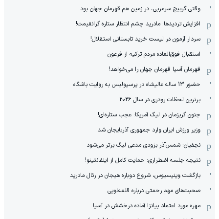
وقتی گربیج سرمربی، در زمین هم قهرمان جهان بود
افزایش تردیدها: مادرید چشم انتظار ستاره گرانقیمت!
سردار آزمون در لیست خرید تابستانی استقلال!
استقبال فوق‌‌العاده مردم ترکیه از فرعون
قهرمان آسیا قهرمان جهان را می‌خواهد!
حضور 13 ساله عالیشاه در پرسپولیس به روایت باشگاه
برترین لحظات رودری در سال 2026
جنون گریزمان در لیگ آمریکا: عجب ستاره‌ای!
وزیر ورزش ایران وارد جمهوری آذربایجان شد
نجفیان: شمس‌آذر بزودی مدعی لیگ برتر می‌شود
نتیجه جلسه اضطراری: حمایت کامل از اینفانتینو!
بازگشت وینیسیوس، شروع دوباره هیجان در رئال مادرید
صحبت‌های مهم رحمتی درباره قلعه‌نویی
مهره مورد اعتماد پیاتزا آماده درخشش در آسیا