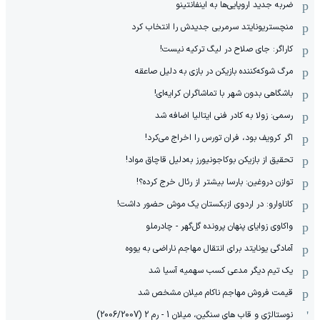
ضربه جدید اروپایی‌ها به اینفانتینو
منچستریونایتد سرمربی جدیدش را انتخاب کرد
کاراگر: جای صلاح در لیگ ترکیه نیست!
مرگ شوکه‌کننده بازیکن در بازی به دلیل صاعقه
باشگاهی بدون شهر با تماشاگران کرایه‌ای!
رسمی: زولا به کادر فنی ایتالیا اضافه شد
اگر کرویف بود، فران تورس را اخراج می‌کرد!
تحقیق از بازیکن بوکاجونیورز به‌دلیل قاچاق مواد!
توازن دروغین: بارسا بیشتر از رئال خرج کرده؟!
کاناوارو: در اردوی ازبکستان یک موش حضور داشت!
واکاوی زوایای پنهان پرونده گل‌گهر - چادرملو
آمادگی یونایتد برای انتقال مهاجم ناراضی به یووه
یک تیم دیگر مدعی کسب سهمیه آسیا شد
قیمت فروش مهاجم ناکام میلان مشخص شد
نوستالژی و قاب های سنگین، میلان 1 - رم 2 (2006/2007)