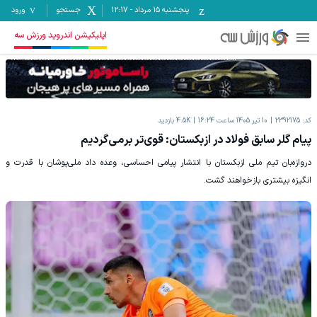
پنجشنبه ۱۵ مرداد
-
12:17
جستجو
ورود
اپلیکیشن اندروید ورزش سه
کد:
2392175
10 تیر 1405 ساعت 16:24
4.5K
بازدید
پیام گلر سابق فولاد در ازبکستان: قوی‌تر برمی‌گردیم
دروازه‌بان تیم ملی ازبکستان با انتشار پیامی احساسی، وعده داد ملی‌پوشان با قدرت و
انگیزه بیشتری بازخواهند گشت.