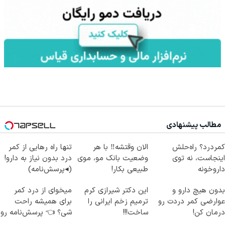
مطالب پیشنهادی
کمردرد؟ راه‌حلش
الان وقتشه‼️ با هر
تنها راه رهایی از کمر
اینجاست، نه توی
وضعیت بانک مو، موی
درد بدون نیاز به دارو!
داروخونه
طبیعی بکار!
(◂پرسش‌نامه)
بدون هیچ دارو و
این دکتر شیرازی کرم
میخوای از درد کمر
عوارضی کمر دردت رو
ترمیم زخم ایرانی را
برای همیشه راحت
درمان کن!
ساخت!!!
شی؟ 👈 پرسش‌نامه رو
(پرسش‌نامه)
پر کن