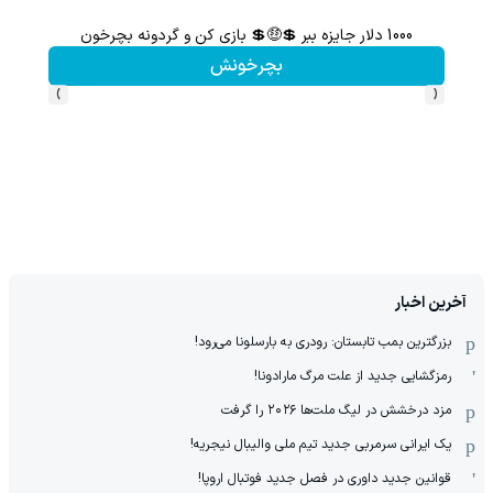
1000 دلار جایزه ببر 💲🤑💲 بازی کن و گردونه بچرخون
از آیفون 17 تا پلی استیشن 5 جایزه ببر 🎮😍📱 | بازی کن ، گردونه
بچرخونش
›
‹
آخرین اخبار
بزرگترین بمب تابستان: رودری به بارسلونا می‌رود!
رمزگشایی جدید از علت مرگ مارادونا!
مزد درخشش در لیگ ملت‌ها ٢٠٢۶ را گرفت
یک ایرانی سرمربی جدید تیم ملی والیبال نیجریه!
قوانین جدید داوری در فصل جدید فوتبال اروپا!