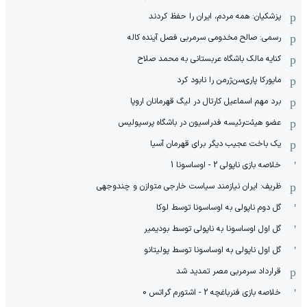
پزشکیان: همه مردم، ایران را حفظ کردند
رسمی: صالح مخدومی سرمربی فصل آینده کاله
کنایه مالک باشگاه عربستانی به محمد صلاح
مایورکا پاری‌سن‌ژرمن را نابود کرد
برد مهم اسماعیل کارتال در لیگ قهرمانان اروپا
عضو هیئت‌رئیسه فدراسیون در باشگاه پرسپولیس
یک باخت عجیب دیگر برای قهرمان آسیا
خلاصه بازی ناپولی 2 - اوساسونا 1
ظریف: ایران نیازمند سیاست خارجی متوازن و چندوجهی
گل دوم ناپولی به اوساسونا توسط لوکا
گل اول اوساسونا به ناپولی توسط بودیمیر
گل اول ناپولی به اوساسونا توسط پولیتانو
قرارداد سرمربی مصر تمدید شد
خلاصه بازی فنرباغچه 2 - اشتورم گراتس 0