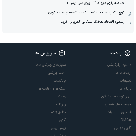
خلاصه بازی مایورکا 3 - پاری سن ژرمن 0
کوچ باتجربه‌ها به صنعت نفت با تصمیم محمد نوری
رسمی: الاتحاد هافبک سنگالی آلمریا را خرید
راهنما
سرویس ها
دانلود اپلیکیشن
سوژه‌های ورزشی شما
ارتباط با ما
اخبار ورزشی
تبلیغات
پادکست
درباره ما
لیگ ها و رقابت ها
ابزار توسعه دهندگان
ویدئو
فرصت های شغلی
روزنامه
قوانین و مقررات
نتایج زنده
DMCA
آنتن
آگهی دولتی
پیش بینی