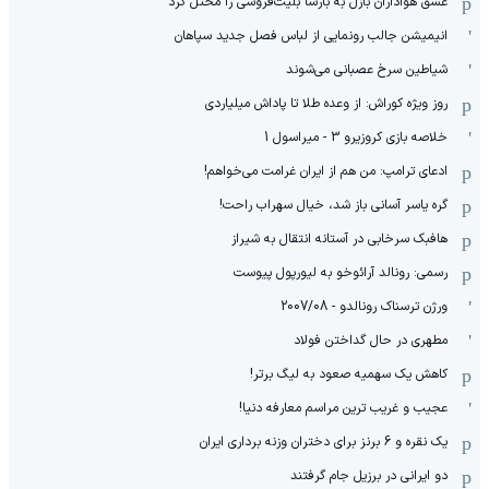
عشق هواداران بازل به بارسا بلیت‌فروشی را مختل کرد
انیمیشن جالب رونمایی از لباس فصل جدید سپاهان
شیاطین سرخ عصبانی می‌شوند
روز ویژه کوراش: از وعده طلا تا پاداش میلیاردی
خلاصه بازی کروزیرو 3 - میراسول 1
ادعای ترامپ: من هم از ایران غرامت می‌خواهم!
گره یاسر آسانی باز شد، خیال سهراب راحت!
هافبک سرخابی در آستانه انتقال به شیراز
رسمی: رونالد آرائوخو به لیورپول پیوست
ورژن ترسناک رونالدو - 2007/08
مطهری در حال گداختن فولاد
کاهش یک سهمیه صعود به لیگ برتر!
عجیب و غریب ترین مراسم معارفه دنیا!
یک نقره و 6 برنز برای دختران وزنه برداری ایران
دو ایرانی در برزیل جام گرفتند