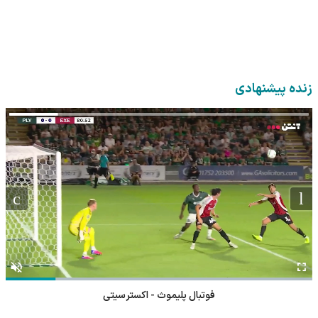
زنده پیشنهادی
فوتبال پلیموث - اکسترسیتی