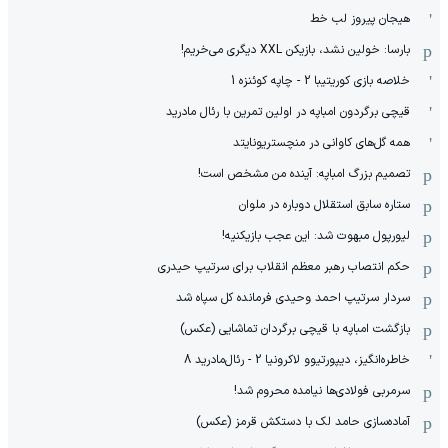
هیجان پیروز لب خط
بارسا: خولین نشد، بازیکن XXL دیگری می‌خریم!
خلاصه بازی کوریتیبا 2 - چاپه کوئنزه 1
قیچی برگردون امباپه در اولین تمرین با رئال مادرید
همه گل‌های کاوانی در منچستریونایتد
تصمیم بزرگ امباپه: آینده من مشخص است!
ستاره سابق استقلال دوباره در ملوان
لیورپول مبهوت شد: این عجب بازیکنیه!
حکم انتصاب رهبر معظم انقلاب برای سرتیپ حیدری
سردار سرتیپ احمد وحیدی فرمانده کل سپاه شد
بازگشت امباپه با قیچی برگردان تماشایی (عکس)
خاطره‌انگیز، دیپورتیوو لاکرونیا 2 - رئال‌مادرید 8
سرمربی فولادی‌ها نیامده محروم شد!
آماده‌سازی حامد لک با دستکش قرمز (عکس)