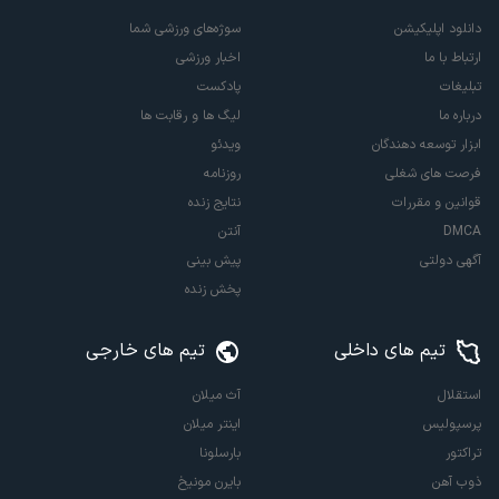
دانلود اپلیکیشن
سوژه‌های ورزشی شما
ارتباط با ما
اخبار ورزشی
تبلیغات
پادکست
درباره ما
لیگ ها و رقابت ها
ابزار توسعه دهندگان
ویدئو
فرصت های شغلی
روزنامه
قوانین و مقررات
نتایج زنده
DMCA
آنتن
آگهی دولتی
پیش بینی
پخش زنده
تیم های داخلی
تیم های خارجی
استقلال
آث میلان
پرسپولیس
اینتر میلان
تراکتور
بارسلونا
ذوب آهن
بایرن مونیخ