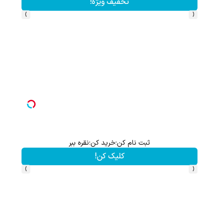
تخفیف ویژه!
›
‹
ثبت نام کن؛خرید کن؛نقره ببر
کلیک کن!
›
‹