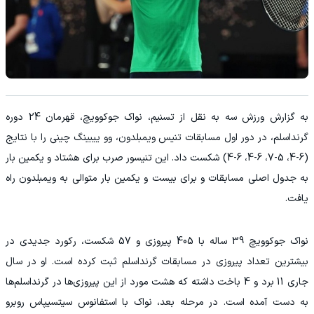
به گزارش ورزش سه به نقل از تسنیم، نواک جوکوویچ، قهرمان 24 دوره
گرنداسلم، در دور اول مسابقات تنیس ویمبلدون، وو ییبینگ چینی را با نتایج
(6-4، 5-7، 6-4، 6-4) شکست داد. این تنیسور صرب برای هشتاد و یکمین بار
به جدول اصلی مسابقات و برای بیست و یکمین بار متوالی به ویمبلدون راه
یافت.
نواک جوکوویچ 39 ساله با 405 پیروزی و 57 شکست، رکورد جدیدی در
بیشترین تعداد پیروزی در مسابقات گرنداسلم ثبت کرده است. او در سال
جاری 11 برد و 4 باخت داشته که هشت مورد از این پیروزی‌ها در گرنداسلم‌ها
به دست آمده است. در مرحله بعد، نواک با استفانوس سیتسیپاس روبرو