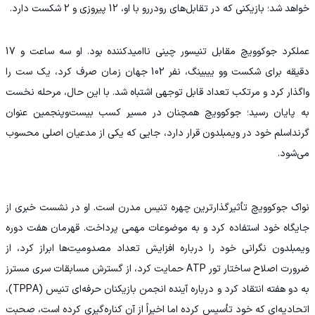
خواهد شد؛ بازیکنی که در تقابل‌های رودررو با او، 12 پیروزی و 2 شکست دارد.
عملکرد جوکوویچ مقابل تنیسور چینی ناامیدکننده بود. او سه ساعت و 17
دقیقه برای شکست وو ییبینگ، نفر 102 جهان زمان صرف کرد، یک ست را
واگذار کرد و مرتکب تعداد قابل توجهی اشتباه شد. با این حال، مرحله نخست
به پایان رسید؛ جوکوویچ همچنان در مسیر کسب بیست‌وپنجمین عنوان
گرنداسلم خود در ویمبلدون قرار دارد، جایی که یکی از مدعیان اصلی محسوب
می‌شود.
نواک جوکوویچ تأثیرگذارترین چهره تنیس مدرن است. او در نشست خبری از
جایگاه خود استفاده کرد و به موضوعات مهمی پرداخت. قهرمان هفت دوره
ویمبلدون نگرانی خود را درباره افزایش تعداد مصدومیت‌ها ابراز کرد، از
ضرورت اصلاح ساختار تور ATP حمایت کرد، از گسترش مسابقات سری مسترز
به دو هفته انتقاد کرد و درباره آینده انجمن بازیکنان حرفه‌ای تنیس (TPPA)،
اتحادیه‌ای که خود تأسیس کرده اما اخیراً از آن کناره‌گیری کرده است، صحبت