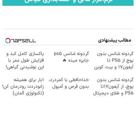
مطالب پیشنهادی
گردونه شانس بدون
گردونه شانس ps5
پاکسازی کامل کبد و
پوچ از PS5 تا
جایزه میده 🔥
افزایش طول عمر با
آیفون17 و بیت کوین
این نوشیدنی گیاهی!
🔥
کلیک جهت خرید
گردونه شانس بدون
خداحافظی با کمردرد،
1بار برای همیشه
پوچ، از آیفون17تا
بدون قرص و آمپول
زانودردت رودرمان کن!
PS5 و طلای دیجیتال
(تکنولوژی آلمان)
و دلار🔥
◂پرسشنامه▸