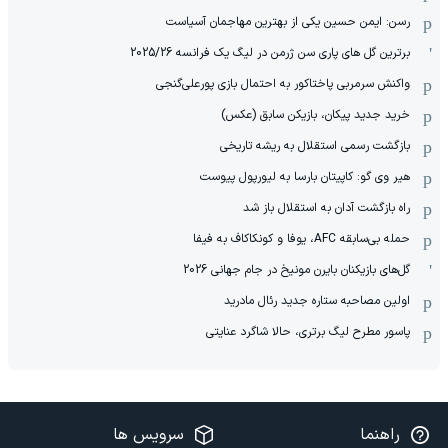
رسن: ایمن حسین یکی از بهترین مهاجمان آسیاست
برترین گل های پاری سن ژرمن در لیگ یک فرانسه 2025/26
واکنش سرمربی پاختاکور به احتمال بازی پورعلی‌گنجی
خرید جدید پیکان، بازیکن سابق (عکس)
بازگشت رسمی استقلال به ریشه تاریخی
هیر وی گو: کاپیتان بارسا به لیورپول پیوست
راه بازگشت آدان به استقلال باز شد
حمله بی‌سابقه AFC، یوفا و کونکاکاف به فیفا
گل‌های بازیکنان بایرن مونیخ در جام جهانی 2026
‫اولین مصاحبه ستاره جدید رئال مادرید
پاسور مطرح لیگ برتری، حالا شاگرد عنایتی
راهنما
سرویس ها