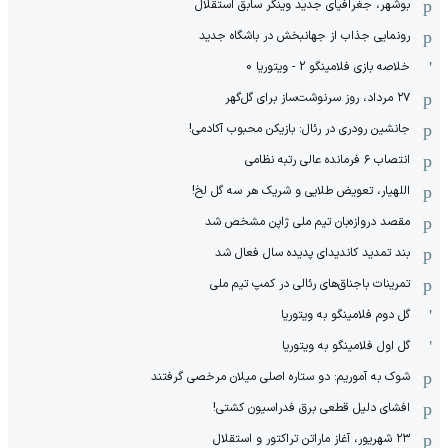
بوشهر، جغرافیای جدید وینگر سابق استقلال
رونمایی جذاب از جهانبخش در باشگاه جدید
خلاصه بازی فلامینگو 2 - ویتوریا 0
۲۷ مرداد، روز سرنوشت‌ساز برای گل‌گهر
جانشین رودری در رئال: بازیکن محبوب آکادمی!
انتصاب ۶ فرمانده عالی رتبه نظامی
اللهیار، تعویض طلایی و شریک هر سه گل لخ!
مقصد دروازه‌بان تیم ملی ژاپن مشخص شد
بند تمدید کاندیدای پدیده سال فعال شد
‫تمرینات باجناق‌های رئالی در کمپ تیم ملی
گل دوم فلامینگو به ویتوریا
گل اول فلامینگو به ویتوریا
شوک به آموریم: دو ستاره اصلی میلان مرخصی گرفتند
افشای دلیل قطعی برق فدراسیون کشتی!
۲۳ شهریور، آغاز ماراتن تراکتور و استقلال