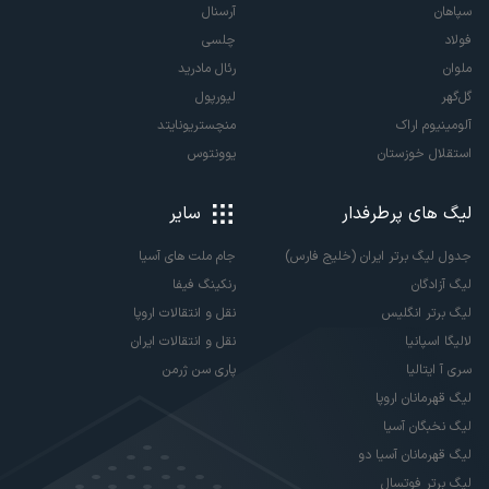
سپاهان
آرسنال
فولاد
چلسی
ملوان
رئال مادرید
گل‌گهر
لیورپول
آلومینیوم اراک
منچستریونایتد
استقلال خوزستان
یوونتوس
لیگ های پرطرفدار
سایر
جدول لیگ برتر ایران (خلیج فارس)
جام ملت های آسیا
لیگ آزادگان
رنکینگ فیفا
لیگ برتر انگلیس
نقل و انتقالات اروپا
لالیگا اسپانیا
نقل و انتقالات ایران
سری آ ایتالیا
پاری سن ژرمن
لیگ قهرمانان اروپا
لیگ نخبگان آسیا
لیگ قهرمانان آسیا دو
لیگ برتر فوتسال