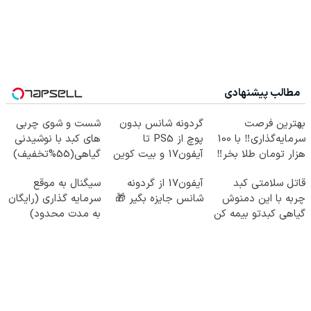
مطالب پیشنهادی
بهترین فرصت
گردونه شانس بدون
شست و شوی چربی
سرمایه‌گذاری‼️ با 100
پوچ از PS5 تا
های کبد با نوشیدنی
هزار تومان طلا بخر‼️
آیفون17 و بیت کوین
گیاهی(55%تخفیف)
🔥
قاتل سلامتی کبد
آیفون17 از گردونه
سیگنال به موقع
چربه با این دمنوش
شانس جایزه بگیر 🎁
سرمایه گذاری (رایگان
گیاهی کبدتو بیمه کن
به مدت محدود)