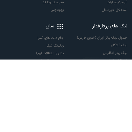
آلومینیوم اراک
منچستریونایتد
استقلال خوزستان
یوونتوس
لیگ های پرطرفدار
سایر
جدول لیگ برتر ایران (خلیج فارس)
جام ملت های آسیا
لیگ آزادگان
رنکینگ فیفا
لیگ برتر انگلیس
نقل و انتقالات اروپا
لالیگا اسپانیا
نقل و انتقالات ایران
سری آ ایتالیا
پاری سن ژرمن
لیگ قهرمانان اروپا
لیگ نخبگان آسیا
لیگ قهرمانان آسیا دو
لیگ برتر فوتسال