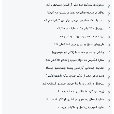
سرنوشت نیمکت تیم ملی آرژانتین مشخص شد
توقف بی‌سابقه صادرات نفت عربستان به آمریکا
پیشنهاد ۱۵۰ میلیون یورویی برای پرز گران تمام شد
لیورپول - تاتنهام؛ یک مسابقه دراماتیک
نبرد نابرابر: مسی به رونالدو نمی‌رسد
ملی‌پوش سابق والیبال ایران استقلالی شد
چالش جالب و جذاب با زلاتان ابراهیموویچ
ستاره انگلیس به اتهام ضرب و شتم دادگاهی شد!
حمایت جنجالی: آرژانتین پشت اینفانتنیو ایستاد!
صید ماهی بعد از شکار طلای لیگ ملت‌ها(عکس)
بی‌خیال درآمد بالا: بارسا حریف جدیدی انتخاب کرد
آرزومندی گارد خلاقش را به آبادان برد!
ستاره آرسنال به عنوان جانشین لوکاکو انتخاب شد
اولین تمرین نیوکسل و ماتیاس یایسله