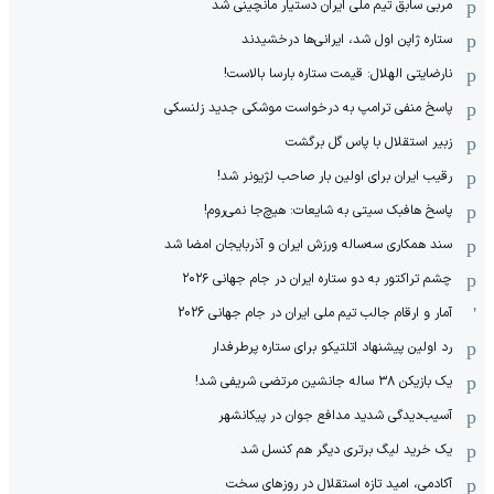
مربی سابق تیم ملی ایران دستیار مانچینی شد
ستاره ژاپن اول شد، ایرانی‌ها درخشیدند
نارضایتی الهلال: قیمت ستاره بارسا بالاست!
پاسخ منفی ترامپ به درخواست موشکی جدید زلنسکی
زبیر استقلال با پاس گل برگشت
رقیب ایران برای اولین بار صاحب لژیونر شد!
پاسخ هافبک سیتی به شایعات: هیچ‌جا نمی‌روم!
سند همکاری سه‌ساله‌ ‌ورزش ایران و آذربایجان امضا شد
چشم تراکتور به دو ستاره ایران در جام جهانی ۲۰۲۶
آمار و ارقام جالب تیم ملی ایران در جام جهانی 2026
رد اولین پیشنهاد اتلتیکو برای ستاره پرطرفدار
یک بازیکن ۳۸ ساله جانشین مرتضی شریفی شد!
آسیب‌دیدگی شدید مدافع جوان در پیکانشهر
یک خرید لیگ برتری دیگر هم کنسل شد
آکادمی، امید تازه استقلال در روزهای سخت