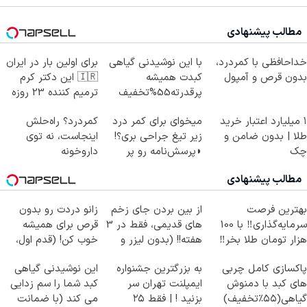
مطالب پیشنهادی
خداحافظی با کمردرد،
با این نوشیدنی گیاهی
برای اولین بار در ایران
بدون قرص و آمپول
کبدت همیشه
🇮🇷 این دکتر کرم
پرقدرته55%تخفیف
ترمیم کننده 23 روزه
ساخت!
۱ میلیارد اعتبار خرید
میخوای برای کمر درد
کمردرد؟ راه‌حلش
طلا | بدون ضامن و
زیر تیغ جراحی بری؟!
اینجاست، نه توی
چک
◗پرسش‌نامه رو پر
داروخونه
کن◖
مطالب پیشنهادی
بهترین فرصت
از بین بردن جای زخم
زانو دردت رو بدون
سرمایه‌گذاری‼️ با 100
های قدیمی، فقط در 3
قرص برای همیشه
هزار تومان طلا بخر‼️
هفته!! (بدون لیزر و
خوب کن! (قدم اول،
جراحی)
پرسش‌نامه)
پاکسازی کامل چربی
به بزرگترین جشنواره
این نوشیدنی گیاهی
های کبد با دمنوش
ایمپلنت تهران سر
کبد شما را سم زدایی
گیاهی(۵۵٪تخفیف)
بزنید ! | فقط ۲۵
می کند (با ضمانت