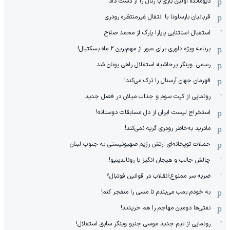
دیومانده اولین بازی با رئال را از دست داد
قربانیان بارسلونا با انتقال غیرمنتظره رودری
استقبال استثنایی پاپارا پارک از محمد صلاح
برنامه ویژه داوری برای عبور از مهم‌ترین 2 ماه بسکتبال!
رسمی: وینگر پرحاشیه استقلال راهی یونان شد
قهرمان جهان آرسنال را ترک می‌کند!
رونمایی از کیت سوم و جذاب میلان در فصل جدید
استخراج لیست ایران از دل مسابقات دوستانه!
مادرید به‌خاطر رودری گریه نمی‌کند!
حملات توپخانه‌ای ارتش رژیم صهیونیستی به جنوب لبنان
چالش جالب و هیجان انگیز با رونالدینیو!
ضربه سر ممنوع؛انقلاب در قوانین فوتبال؟
به خودم بمب می‌بندم تا مسی را منفجر کنم!
نفتی‌ها دومین مهاجم را هم خریدند!
رونمایی از تیم جدید موسی جنپو وینگر سابق استقلال!