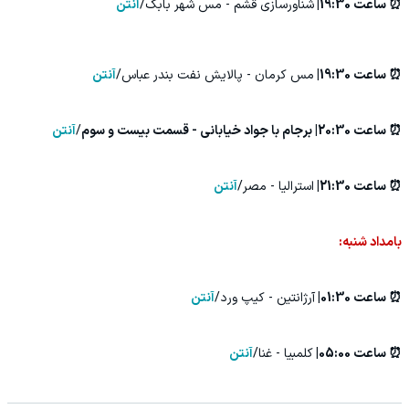
⏰ ساعت 19:30|
شناورسازی قشم - مس شهر بابک/
آنتن
⏰ ساعت 19:30|
مس کرمان - پالایش نفت بندر عباس/
آنتن
⏰ ساعت 20:30| برجام با جواد خیابانی - قسمت بیست و سوم
/
آنتن
⏰ ساعت 21:30|
استرالیا - مصر/
آنتن
بامداد شنبه:
⏰ ساعت 01:30|
آرژانتین - کیپ ورد/
آنتن
⏰ ساعت 05:00|
کلمبیا - غنا/
آنتن