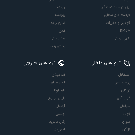
ابزار توسعه دهندگان
ویدئو
فرصت های شغلی
روزنامه
قوانین و مقررات
نتایج زنده
DMCA
آنتن
آگهی دولتی
پیش بینی
پخش زنده
تیم های داخلی
تیم های خارجی
استقلال
آث میلان
پرسپولیس
اینتر میلان
تراکتور
بارسلونا
ذوب آهن
بایرن مونیخ
سپاهان
آرسنال
فولاد
چلسی
ملوان
رئال مادرید
گل‌گهر
لیورپول