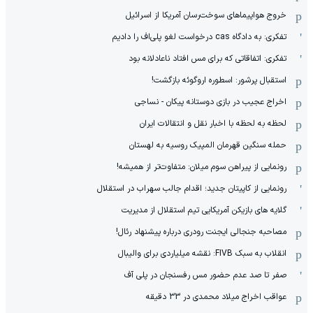
خروج هواپیماهای سوخت‌رسان آمریکا از اسرائیل
تفکری: به دادگاه cas درخواست لغو پلی‌اف را دادیم
تفکری: اتفاقاتی که برای مس افتاد ناعادلانه بود
استقبال پرشور: اسطوره اروگوئه بازگشت!
اخراج عجیب در بازی دوستانه پیکان - نساجی
لحظه به لحظه با اخبار نقل و انتقالات ایران
حمله سنگین قهرمان المپیک روسیه به لهستان
رونمایی از پیراهن سوم میلان: متفاوت‌تر از همیشه!
رونمایی از کاپیتان جدید؛ اقدام جالب سهراب در استقلال
گلایه های بازیکن آمریکایی تیم استقلال از مدیریت
مصاحبه جنجالی ایجنت رودری درباره پیشنهاد رئال!
انقلاب به سبک FIVB: نقشه میلیاردی برای والیبال
صفر تا صد عدم حضور مس رفسنجان در پلی آف
عواقب اخراج میلاد محمدی در 33 دقیقه