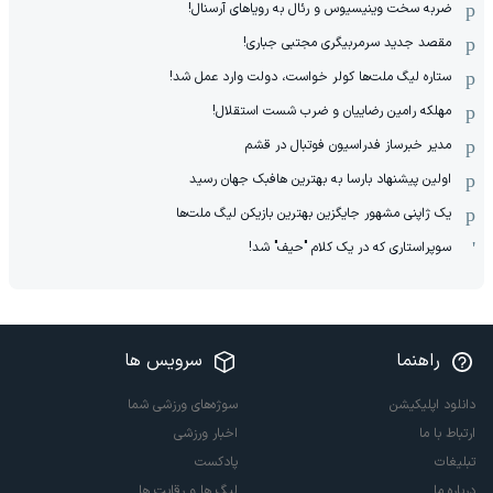
ضربه سخت وینیسیوس و رئال به رویاهای آرسنال!
مقصد جدید سرمربیگری مجتبی جباری!
ستاره لیگ ملت‌ها کولر خواست، دولت وارد عمل شد!
مهلکه رامین رضاییان و ضرب شست استقلال!
مدیر خبرساز فدراسیون فوتبال در قشم
اولین پیشنهاد بارسا به بهترین هافبک جهان رسید
یک ژاپنی مشهور جایگزین بهترین بازیکن لیگ ملت‌ها
سوپراستاری که در یک کلام "حیف" شد!
راهنما
سرویس ها
دانلود اپلیکیشن
سوژه‌های ورزشی شما
ارتباط با ما
اخبار ورزشی
تبلیغات
پادکست
درباره ما
لیگ ها و رقابت ها