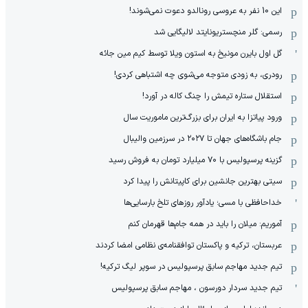
این 10 نفر به عروسی رونالدو دعوت نمی‌شوند!
رسمی: گلر منچستریونایتد لالیگایی شد
گل اول بایرن مونیخ به استون ویلا توسط کیم مین جائه
رودری، به زودی متوجه می‌شوی چه اشتباهی کردی!
استقلال ستاره تیمش را چنگ کاله در آورد!
ورود پیاتزا به ایران برای بزرگ‌ترین ماموریت سال
جام باشگاه‌های جهان تا ۲۰۲۷ در سرزمین والیبال
گزینه پرسپولیس با ۷۰ میلیارد تومان به فروش رسید
سیتی بهترین جانشین برای کاپیتانش را پیدا کرد
خداحافظی با مسی؛ یادآور روزهای تلخ بارسایی‌ها
آموریم: میلان را باید در همه جام‌ها قهرمان کنم
عربستان، ترکیه و پاکستان توافقنامه‌ی نظامی امضا کردند
تیم جدید مهاجم سابق پرسپولیس در سوپر لیگ ترکیه!
تیم جدید سردار دورسون ، مهاجم سابق پرسپولیس