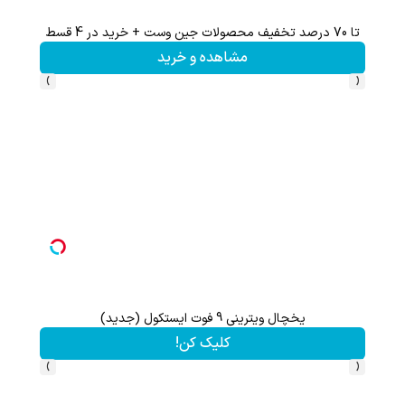
تا 70 درصد تخفیف محصولات جین وست + خرید در 4 قسط
مشاهده و خرید
›
‹
یخچال ویترینی 9 فوت ایستکول (جدید)
تا 70 درصد تخفیف محصولات جین وست + خرید در 4 قسط
کلیک کن!
›
‹