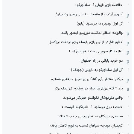
خالاصه بازی ناپولی 1 - سلتاویگو 1
آخرین آپدیت از مقصد احتمالی رامین رضاییان!
گل اول اودینزه به بارسلونا (بایو)
والورده: انتظار نداشتم مورینیو اینطور باشد
اتفاق تلخ در اولین بازی یایسله روی نیمکت نیوکسل
آغاز به کار سرمربی جدید قهرمان آسیا
دو خرید پایانی در راه اصفهان
گل اول سلتاویگو به ناپولی (جوتگلا)
نیکفر: منتظر رأی CAS برای مجوز حرفه‌ای هستیم
برد ۲ گله برزیلی‌ها ایران در آستانه آغاز لیگ برتر
وقتی ملی‌پوشان تکواندو خبرنگار می‌شوند
خلاصه بازی بارسلونا 1 - ناتینگهام فارست 0
محمدی: بازیکنان مد نظر ویسی جذب شده‌اند
کریمیان: بودجه سپاهان نسبت به تورم کاهش یافته