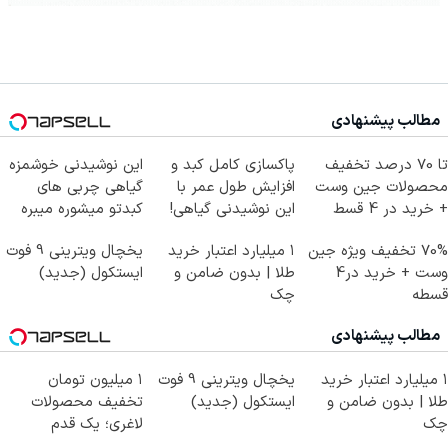
مطالب پیشنهادی
تا 70 درصد تخفیف
پاکسازی کامل کبد و
این نوشیدنی خوشمزه
محصولات جین وست
افزایش طول عمر با
گیاهی چربی های
+ خرید در 4 قسط
این نوشیدنی گیاهی!
کبدتو میشوره میبره
کلیک جهت خرید
70% تخفیف ویژه جین
۱ میلیارد اعتبار خرید
یخچال ویترینی 9 فوت
وست + خرید در4
طلا | بدون ضامن و
ایستکول (جدید)
قسطه
چک
مطالب پیشنهادی
۱ میلیارد اعتبار خرید
یخچال ویترینی 9 فوت
۱ میلیون تومان
طلا | بدون ضامن و
ایستکول (جدید)
تخفیف محصولات
چک
لاغری؛ یک قدم
نزدیک‌تر به شروع