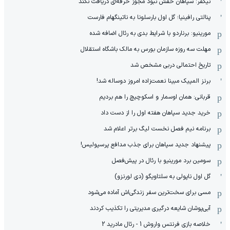
نیکفر: سپاهان حقش نبود مجوز حرفه‌ای دریافت نکند
پنالتی رافینیا؛ گل اول بارسلونا به ناتینگهام فارست
مورینیو: برناردو با شرایط بدی به رئال اضافه شده
مهلت سه روزه سازمان بورس به مالک باشگاه استقلال
تاریخ احتمالی دربی مشخص شد
برنز المپیک مبینا نعمت‌زاده امروز دوساله شد!
قربانی: همان اوسمار و اسکوچیچ را هم بردیم
خرید جدید سپاهان هفته اول را از دست داد
برنامه نیم فصل نخست لیگ برتر اعلام شد
پیشنهاد جدید سپاهان برای جذب مدافع پرسپولیس!
سومین برد مورینیو با رئال در پیش‌فصل
گل اول ناپولی به سلتاویگو (دی لورنزو)
مسی برای سخت‌ترین سفر زندگی‌اش آماده می‌شود
آبی‌پوشان شایعه درگیری مدیریتی را تکذیب کردند
خلاصه بازی فرنتس واروش 1 - رئال مادرید 2