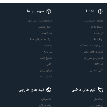
راهنما
سرویس ها
دانلود اپلیکیشن
سوژه‌های ورزشی شما
ارتباط با ما
اخبار ورزشی
تبلیغات
پادکست
درباره ما
لیگ ها و رقابت ها
ابزار توسعه دهندگان
ویدئو
فرصت های شغلی
روزنامه
قوانین و مقررات
نتایج زنده
DMCA
آنتن
آگهی دولتی
پیش بینی
پخش زنده
تیم های داخلی
تیم های خارجی
استقلال
آث میلان
پرسپولیس
اینتر میلان