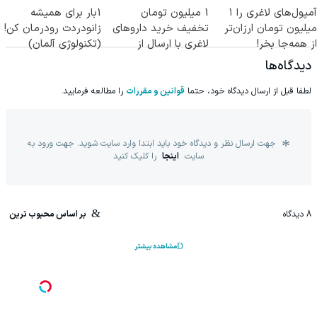
آمپول‌های لاغری را ۱
1 میلیون تومان
1بار برای همیشه
کاهش وزن
میلیون تومان ارزان‌تر
تخفیف خرید داروهای
زانودردت رودرمان کن!
از همه‌جا بخر!
لاغری با ارسال از
(تکنولوژی آلمان)
داروخانه و پک یخ!
◂پرسشنامه▸
دیدگاه‌ها
لطفا قبل از ارسال دیدگاه خود، حتما
قوانین و مقررات
را مطالعه فرمایید.
جهت ارسال نظر و دیدگاه خود باید ابتدا وارد سایت شوید. جهت ورود به
سایت
اینجا
را کلیک کنید
8
دیدگاه
بر اساس محبوب ترین
مشاهده بیشتر