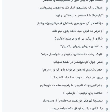
انتقال بزرگ ارتشی‌های لیگ یک به مقصد پرسپولیس
گواردیولا اشک همه را در رختکن در آورد
بازگشت با گل، سهرابیان به دنبال فراموشی روزهای تلخ
از عرش به فرش: مرد نابغه‌ بدون تیم ماند
شکاری از پیکان بی ام و می‌سازد! (عکس)
اسلامشهر میزبان بازیهای لیگ برتر؟
فلیک: وقت خداحافظی، آرائوخو را خوشحال دیدم!
شش جوان کم نام‌و‌نشان در نقشه سهراب
خوش شانسم که هنوز می‌توانم بازی کن و راه بروم!
پیروز: بیرانوند را دوست دارم اما اشتباه کرد
جدیدترین وعده تاجرنیا: با پنجره بسته هم قهرمانیم
خلاصه بازی اودینزه 1 - بارسلونا 0
بارسلونا قهرمانی تورنمنت سه‌جانبه را از دست داد
یک کشور دیگر به توافق مکه خواهد پیوست