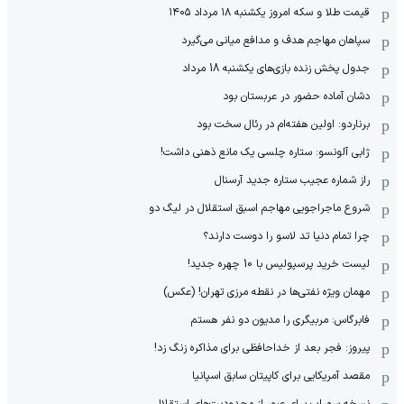
قیمت طلا و سکه امروز یکشنبه ۱۸ مرداد ۱۴۰۵
سپاهان مهاجم هدف و مدافع میانی می‌گیرد
جدول پخش زنده بازی‌های یکشنبه 18 مرداد
دشان آماده حضور در عربستان بود
برناردو: اولین هفته‌ام در رئال سخت بود
ژابی آلونسو: ستاره چلسی یک مانع ذهنی داشت!
راز شماره عجیب ستاره جدید آرسنال
شروع ماجراجویی مهاجم اسبق استقلال در لیگ دو
چرا تمام دنیا تد لاسو را دوست دارند؟
لیست خرید پرسپولیس با 10 چهره جدید!
مهمان‌ ویژه نفتی‌ها در نقطه مرزی تهران! (عکس)
فابرگاس: مربیگری را مدیون دو نفر هستم
پیروز: فجر بعد از خداحافظی برای مذاکره زنگ زد!
مقصد آمریکایی برای کاپیتان سابق اسپانیا
نسخه سهراب برای عبور از محدودیت‌های استقلال