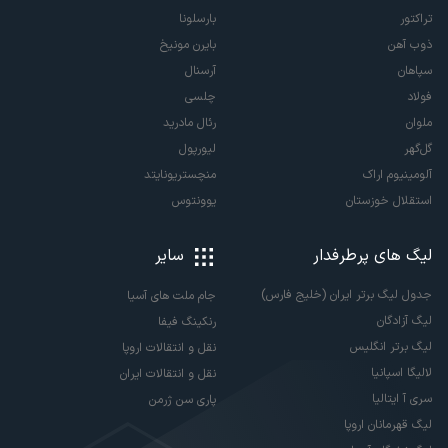
تراکتور
بارسلونا
ذوب آهن
بایرن مونیخ
سپاهان
آرسنال
فولاد
چلسی
ملوان
رئال مادرید
گل‌گهر
لیورپول
آلومینیوم اراک
منچستریونایتد
استقلال خوزستان
یوونتوس
لیگ های پرطرفدار
سایر
جدول لیگ برتر ایران (خلیج فارس)
جام ملت های آسیا
لیگ آزادگان
رنکینگ فیفا
لیگ برتر انگلیس
نقل و انتقالات اروپا
لالیگا اسپانیا
نقل و انتقالات ایران
سری آ ایتالیا
پاری سن ژرمن
لیگ قهرمانان اروپا