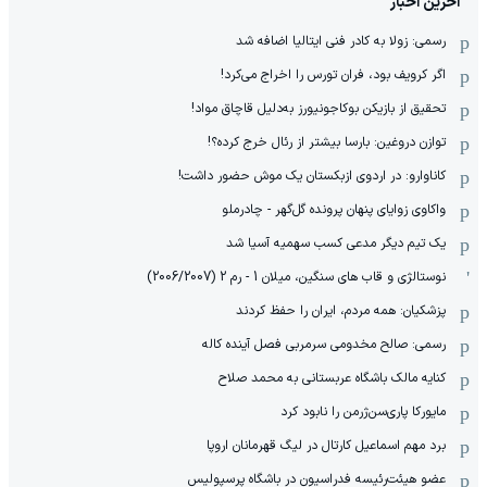
آخرین اخبار
رسمی: زولا به کادر فنی ایتالیا اضافه شد
اگر کرویف بود، فران تورس را اخراج می‌کرد!
تحقیق از بازیکن بوکاجونیورز به‌دلیل قاچاق مواد!
توازن دروغین: بارسا بیشتر از رئال خرج کرده؟!
کاناوارو: در اردوی ازبکستان یک موش حضور داشت!
واکاوی زوایای پنهان پرونده گل‌گهر - چادرملو
یک تیم دیگر مدعی کسب سهمیه آسیا شد
نوستالژی و قاب های سنگین، میلان 1 - رم 2 (2006/2007)
پزشکیان: همه مردم، ایران را حفظ کردند
رسمی: صالح مخدومی سرمربی فصل آینده کاله
کنایه مالک باشگاه عربستانی به محمد صلاح
مایورکا پاری‌سن‌ژرمن را نابود کرد
برد مهم اسماعیل کارتال در لیگ قهرمانان اروپا
عضو هیئت‌رئیسه فدراسیون در باشگاه پرسپولیس