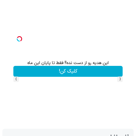
این هدیه رو از دست نده!! فقط تا پایان این ماه
گردونه شانس بدون 
کلیک کن!
›
‹