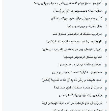
کاناوارو: احمق بودم که ماشاریپوف را به جام جهانی بردم!
شوک شبانه وینیسیوس به رئال و آرسنال
گلزن جام جهانی عراق، خرید بزرگ پاختاکور
رئال مادرید و چهره‌های جدید
سرمربی سلتیک در بیمارستان بستری شد
آلومینیومی‌ها دست به سیاه قلم شدند! (عکس)
کاپیتان قهرمان اروپا در یک‌قدمی الدرعیه عربستان!
ناپولی امسال قرمزپوش می‌شود!
انفجار و حادثه دریایی در خلیج عدن
مصدومیت نگران‌کننده ستاره اینتر در دربی
امید عالیشاه و رنگی که به آن عادت نداریم! (عکس)
تاجرنیا از پنجره استقلال قطع امید کرد؟
پزشکان لیگ مهمان پزشکان تیم ملی
برترین گل های بارسلونا در ادوار لیگ قهرمانان اروپا
مذاکره استقلال برای میزبانی در فولاد آرنا