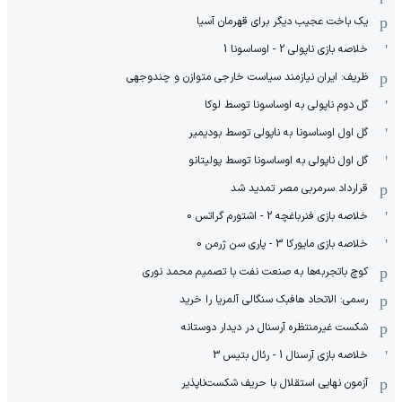
یک باخت عجیب دیگر برای قهرمان آسیا
خلاصه بازی ناپولی 2 - اوساسونا 1
ظریف: ایران نیازمند سیاست خارجی متوازن و چندوجهی
گل دوم ناپولی به اوساسونا توسط لوکا
گل اول اوساسونا به ناپولی توسط بودیمیر
گل اول ناپولی به اوساسونا توسط پولیتانو
قرارداد سرمربی مصر تمدید شد
خلاصه بازی فنرباغچه 2 - اشتورم گراتس 0
خلاصه بازی مایورکا 3 - پاری سن ژرمن 0
کوچ باتجربه‌ها به صنعت نفت با تصمیم محمد نوری
رسمی: الاتحاد هافبک سنگالی آلمریا را خرید
شکست غیرمنتظره آرسنال در دیدار دوستانه
خلاصه بازی آرسنال 1 - رئال بتیس 3
آزمون نهایی استقلال با حریف شکست‌ناپذیر