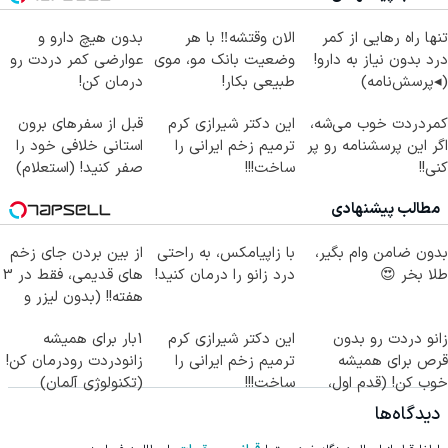
تنها راه رهایی از کمر
الان وقتشه‼️ با هر
بدون هیچ دارو و
درد بدون نیاز به دارو!
وضعیت بانک مو، موی
عوارضی کمر دردت رو
(◂پرسش‌نامه)
طبیعی بکار!
درمان کن!
(پرسش‌نامه)
کمردردت خوب می‌شه،
این دکتر شیرازی کرم
قبل از سفرهای برون
اگر این پرسشنامه رو پر
ترمیم زخم ایرانی را
استانی خلافی خود را
کنی!!
ساخت!!!
صفر کنید! (استعلام)
مطالب پیشنهادی
بدون ضامن وام بگیر،
با زاپیامکس، به راحتی
از بین بردن جای زخم
طلا بخر 😍
درد زانو را درمان کنید!
های قدیمی، فقط در 3
هفته!! (بدون لیزر و
جراحی)
زانو دردت رو بدون
این دکتر شیرازی کرم
1بار برای همیشه
قرص برای همیشه
ترمیم زخم ایرانی را
زانودردت رودرمان کن!
خوب کن! (قدم اول،
ساخت!!!
(تکنولوژی آلمان)
پرسش‌نامه)
◂پرسشنامه▸
دیدگاه‌ها