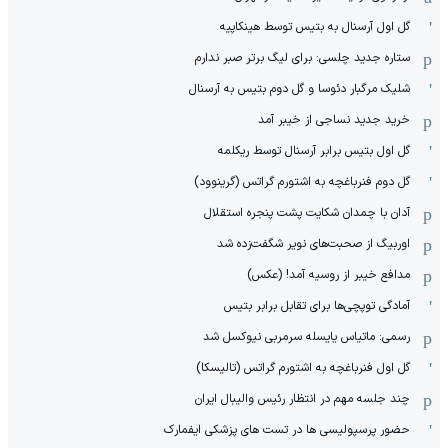
گل اول آرسنال به بتیس توسط هینکاپیه
ستاره جدید چلسی: برای لیگ برتر صبر ندارم
شلیک مرگبار دئوسا و گل دوم بتیس به آرسنال
خرید جدید نساجی از خیبر آمد
گل اول بتیس برابر آرسنال توسط ریکلمه
گل دوم فنرباغچه به اشتورم گراتس (گرینوود)
آدان با چمدان شکایت پشت پنجره استقلال
اوربیگ از صحبت‌های نویر شگفت‌زده شد
مدافع خیبر از روسیه آمد! (عکس)
آمادگی توپچی‌ها برای تقابل برابر بتیس
رسمی: ماتیاس یایسله سرمربی نیوکسل شد
گل اول فنرباغچه به اشتورم گراتس (تالیسکا)
چند جلسه مهم در انتظار رئیس والیبال ایران
حضور پرسپولیسی ها در تست های پزشکی ایفمارک