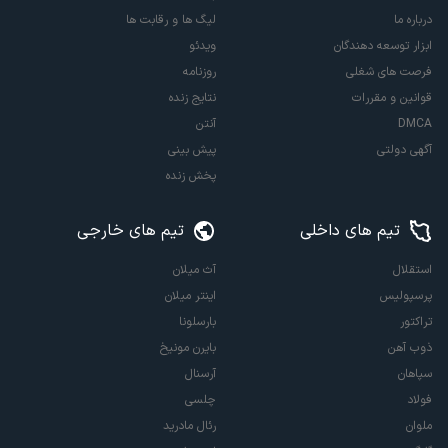
درباره ما
لیگ ها و رقابت ها
ابزار توسعه دهندگان
ویدئو
فرصت های شغلی
روزنامه
قوانین و مقررات
نتایج زنده
DMCA
آنتن
آگهی دولتی
پیش بینی
پخش زنده
تیم های داخلی
تیم های خارجی
استقلال
آث میلان
پرسپولیس
اینتر میلان
تراکتور
بارسلونا
ذوب آهن
بایرن مونیخ
سپاهان
آرسنال
فولاد
چلسی
ملوان
رئال مادرید