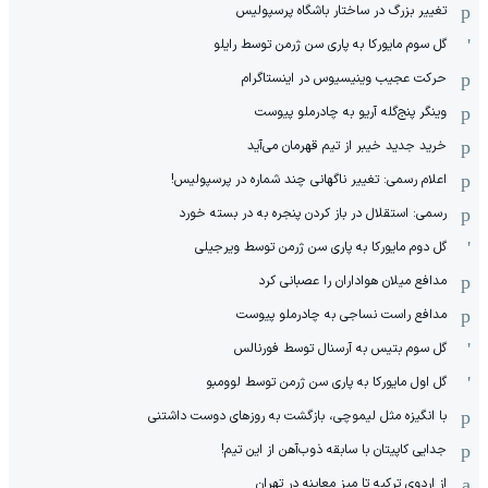
تغییر بزرگ در ساختار باشگاه پرسپولیس
گل سوم مایورکا به پاری سن ژرمن توسط رایلو
حرکت عجیب وینیسیوس در اینستاگرام
وینگر پنج‌گله آریو به چادرملو پیوست
خرید جدید خیبر از تیم قهرمان می‌آید
اعلام رسمی: تغییر ناگهانی چند شماره در پرسپولیس!
رسمی: استقلال در باز کردن پنجره به در بسته خورد
گل دوم مایورکا به پاری سن ژرمن توسط ویرجیلی
مدافع میلان هواداران را عصبانی کرد
مدافع راست نساجی به چادرملو پیوست
گل سوم بتیس به آرسنال توسط فورنالس
گل اول مایورکا به پاری سن ژرمن توسط لوومبو
با انگیزه مثل لیموچی، بازگشت به روزهای دوست داشتنی
جدایی کاپیتان با سابقه ذوب‌آهن از این تیم!
از اردوی ترکیه تا میز معاینه در تهران