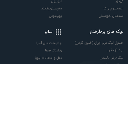
گل‌گهر
لیورپول
آلومینیوم اراک
منچستریونایتد
استقلال خوزستان
یوونتوس
لیگ های پرطرفدار
سایر
جدول لیگ برتر ایران (خلیج فارس)
جام ملت های آسیا
لیگ آزادگان
رنکینگ فیفا
لیگ برتر انگلیس
نقل و انتقالات اروپا
لالیگا اسپانیا
نقل و انتقالات ایران
سری آ ایتالیا
پاری سن ژرمن
لیگ قهرمانان اروپا
لیگ نخبگان آسیا
لیگ قهرمانان آسیا دو
لیگ برتر فوتسال