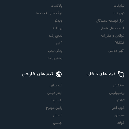
تبلیغات
پادکست
درباره ما
لیگ ها و رقابت ها
ابزار توسعه دهندگان
ویدئو
فرصت های شغلی
روزنامه
قوانین و مقررات
نتایج زنده
DMCA
آنتن
آگهی دولتی
پیش بینی
پخش زنده
تیم های داخلی
تیم های خارجی
استقلال
آث میلان
پرسپولیس
اینتر میلان
تراکتور
بارسلونا
ذوب آهن
بایرن مونیخ
سپاهان
آرسنال
فولاد
چلسی