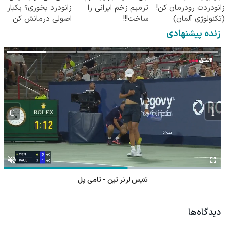
زانودردت رودرمان کن!
ترمیم زخم ایرانی را
زانودرد بخوری؟ یکبار
(تکنولوژی آلمان)
ساخت!!!
اصولی درمانش کن
◂پرسشنامه▸
زنده پیشنهادی
تنیس لرنر تین - تامی پل
دیدگاه‌ها