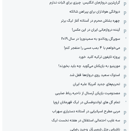
گران‌ترین دروازه‌بان انگلیس: چیزی برای اثبات ندارم
دیوانگی هواداران برای پیراهن شالکه
چهره بشاش محرم در آستانه آغاز لیگ برتر
آینده دروازه‌بانی ایران در این عکس!
سوپرگل رونالدو به سمپدوریا در سال 2019
می‌خواهم با 4 بمب مسی را منفجر کنم!
پروژه تایفون ترکیه کلید خورد
مورینیو به بازیکنان می‌گوید چه باید بخورند!
استوک سعید روی دروازه‌ها قفل شد
تحریم‌های جدید آمریکا علیه ایران
مصدومیت بازیکن آرسنال از ناحیه رباط صلیبی
تمام گل های لواندوفسکی در لیگ قهرمانان اروپا
مربی مطرح اسپانیایی در آستانه دستیاری سهراب
سه غایب احتمالی استقلال در هفته نخست لیگ
ناشناس مثل شمس‌آذرِ وحید رضایی