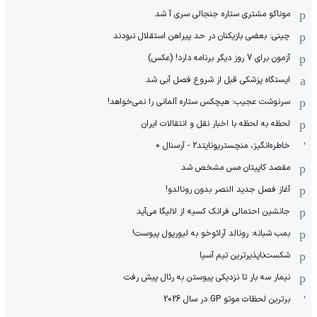
موناکو مشتری ستاره جنجالی سری آ شد
چینی: بعضی بازیکنان در حد پیراهن استقلال نبودند
آزمون برای 7 روز دیگر برنامه دارد! (عکس)
ایستگاه پزشکی قبل از شروع فصل آبی شد
سرنوشت عجیب: هیچکس ستاره آلمانی را نمی‌خواهد!
لحظه به لحظه با اخبار نقل و انتقالات ایران
خاطره‌انگیز، منچستریونایتد2 - آرسنال 0
مقصد کاپیتان مس مشخص شد
آغاز فصل جدید النصر بدون رونالدو!
جانشین احتمالی فرانک کسیه از لالیگا می‌آید
بمب شبانه: رونالد آرائوخو به لیورپول پیوست!
شکست‌ناپذیرترین تیم آسیا
نیمار سه بار تا نزدیکی پیوستن به رئال پیش رفت
برترین لحظات موتو GP در سال 2026