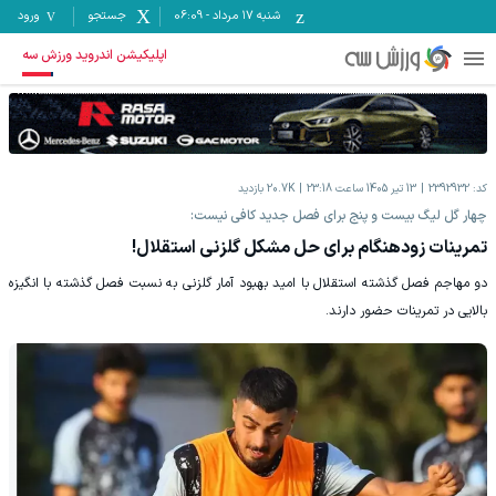
شنبه ۱۷ مرداد
-
06:09
جستجو
ورود
اپلیکیشن اندروید ورزش سه
کد:
2392932
13 تیر 1405 ساعت 23:18
20.7K
بازدید
چهار گل لیگ بیست و پنج برای فصل جدید کافی نیست:
تمرینات زودهنگام برای حل مشکل گلزنی استقلال!
دو مهاجم فصل گذشته استقلال با امید بهبود آمار گلزنی به نسبت فصل گذشته با انگیزه
بالایی در تمرینات حضور دارند.