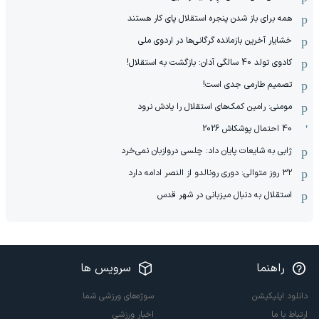
همه برای باز شدن پنجره استقلال پای کار هستند
خشایار آخرین بازمانده گرگانی‌ها در اردوی ملی
کادوی تولد 40 سالگی آدان: بازگشت به استقلال!
تصمیم طارمی جدی است!
مومنی: رامین کمک‌های استقلال را یادش نرود
40 احتمال پوشکاش 2026
ژابی به شایعات پایان داد: چلسی دروازبان نمی‌خرد
۳۲ روز متوالی: دوری رونالدو از النصر ادامه دارد
استقلال به دنبال میزبانی در شهر قدس
راهنما
سرویس ها
دانلود اپلیکیشن
سوژه‌های ورزشی شما
ارتباط با ما
اخبار ورزشی