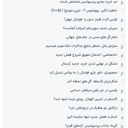
دو خرید بعدی پرسپولیس مشخص شدند
خاطره انگیز، یوونتوس 2 - بایرن مونیخ 1 (2005)
اولین کارت قرمز نسل زد فوتبال جهان!
میزبان جدید سوپرجام اسپانیا کجاست؟
تمام گل های مسی در جام های جهانی
سازمان ملل: منتظر نتایج مذاکرات تنگه هرمز هستیم
اختصاصی: احتمال تعویق شروع فصل جدید
مشکل در نهایی شدن خرید جدید آرسنال
منصوریان: داور بازی فوتبال را به بوکس تبدیل کرد
شکارچیان ثانیه‌ها، گل های لحظه آخر
یاسین در دو راهی سپاهان- نساجی
کانسلو در تمرین الهلال: رویای بارسا نابود شد؟
تراکتور دو هافبک در دروازه‌اش دارد!
استارت فصل جدید تنها نماینده البرز
گزینه جذاب پرسپولیس: اژدهای قرمز!