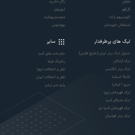
ملوان
رئال مادرید
گل‌گهر
لیورپول
آلومینیوم اراک
منچستریونایتد
استقلال خوزستان
یوونتوس
لیگ های پرطرفدار
سایر
جدول لیگ برتر ایران (خلیج فارس)
جام ملت های آسیا
لیگ آزادگان
رنکینگ فیفا
لیگ برتر انگلیس
نقل و انتقالات اروپا
لالیگا اسپانیا
نقل و انتقالات ایران
سری آ ایتالیا
پاری سن ژرمن
لیگ قهرمانان اروپا
لیگ نخبگان آسیا
لیگ قهرمانان آسیا دو
لیگ برتر فوتسال