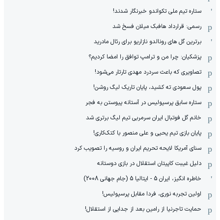
ستاره تیم ملی تکواندو خبرنگار شدند!
رسمی: قرارداد هافبک میلان فسخ شد
برترین گل های رونالدو نازاریو برای رئال مادرید
پزشکیان: چرا من و ترامپ توافق را امضا کردیم؟
تصاویری که باعث سردرد مهدی تارتار می‌شود!
پول سعودی ته کشید، پایان تاریک لیگ روشن!
ستاره سابق پرسپولیس در آستانه پیوستن به فجر
خانم گل فوتبال ایران سرمربی تیم لیگ برتری شد
پایان بازی تیم یحیی و علی منصور با کتک‌کاری!
سنای آمریکا لایحه تحریم ایران و روسیه را تصویب کرد
دلیل غیبت کاپیتان استقلال در بازی دوستانه
خاطره انگیز، ایران 5 - ایتالیا 5 (جام جهانی 2008)
اولین تجربه نوری، فردا مقابل پرسپولیس!
حمایت تاجرنیا از رامین بعد از جدایی از استقلال!