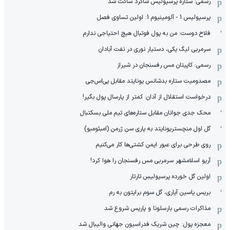
رسمی: ستاره پرسپولیس شاگرد ساکت شد
پرسپولیس 1 - آلومینیوم 1: اولین تساوی فصل
فلاح دوست: من به پول فوتبال هیچ احتیاجی ندارم
سرمربی لیگ یکی، دستیار نوری در نفت آبادان
رسمی: کاپیتان مس رفسنجان در شیراز
مصدومیت ستاره بدشانس یونایتد مقابل پی‌اس‌جی
درخواست استقلال از آدان: کمتر از پارسال پول بگیر!
محک جدی ‌جوانان مقابل ستاره‌های تیم ملی بسکتبال
گل اول منچستریونایتد به پاری سن ژرمن (امبئومبو)
روی طرحی برای عبور ایمن کشتی‌ها کار می‌کنیم
آریو اسلامشهر سرمربی مس رفسنجان را هوا کرد!
اولین گل خورده پرسپولیسِ تارتار
بریس یاسین آیاری، گل سوم برایتون به رم
مذاکرات رسمی بارسلونا و پاریس شروع شد
معجزه پول: چین شریک فدراسیون جهانی والیبال شد