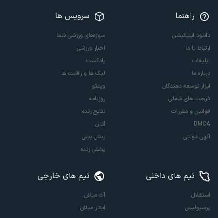
راهنما
سرویس ها
دانلود اپلیکیشن
سوژه‌های ورزشی شما
ارتباط با ما
اخبار ورزشی
تبلیغات
پادکست
درباره ما
لیگ ها و رقابت ها
ابزار توسعه دهندگان
ویدئو
فرصت های شغلی
روزنامه
قوانین و مقررات
نتایج زنده
DMCA
آنتن
آگهی دولتی
پیش بینی
پخش زنده
تیم های داخلی
تیم های خارجی
استقلال
آث میلان
پرسپولیس
اینتر میلان