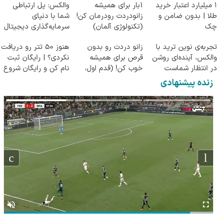
۱ میلیارد اعتبار خرید
1بار برای همیشه
والکس: پل ارتباطی
طلا | بدون ضامن و
زانودردت رودرمان کن!
شما با دنیای
چک
(تکنولوژی آلمان)
سرمایه‌گذاری دیجیتال
◂پرسشنامه▸
تجربه‌ی نوین ترید با
زانو دردت رو بدون
هنوز 50 تتر رو دریافت
والکس، آینده‌ای روشن
قرص برای همیشه
نکردی؟ | رایگان ثبت
در انتظار شماست
خوب کن! (قدم اول،
نام کن و رایگان شروع
پرسش‌نامه)
کن!
زنده پیشنهادی