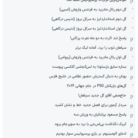
طولانی‌ترین قرارداد پرسپولیس امضا شد!
گل دوم رئال مادرید به فرنتس واروش (اسپی)
گل دوم استانداردلیژ به سرکل بروژ (دنیس درگاهی)
گل اول استانداردلیژ به سرکل بروژ (دنیس درگاهی)
پاسخ تند اکرت به دو ماه نفرت پراکنی!
سپاهان ذوب را برد، آماده لیگ برتر
گل اول رئال مادرید به فرنتس واروش (ریواس)
ستاره سابق بارسلونا به لس‌آنجلس گلکسی پیوست
یونان به دنبال گسترش حضور نظامی در خلیج فارس
گل‌های بازیکنان PSG در جام جهانی 2026
حاج‌صفی آقای گل جدید سپاهان!
سردار آزمون برای فصل جدید خط و نشان کشید
پاسخ مسعود پزشکیان به ورزش سه
کریک نگذاشت پی‌اس‌جی با برد به سوپرجام برود
ادعای آلومینیوم: بر بازی پرسپولیس سوار بودیم