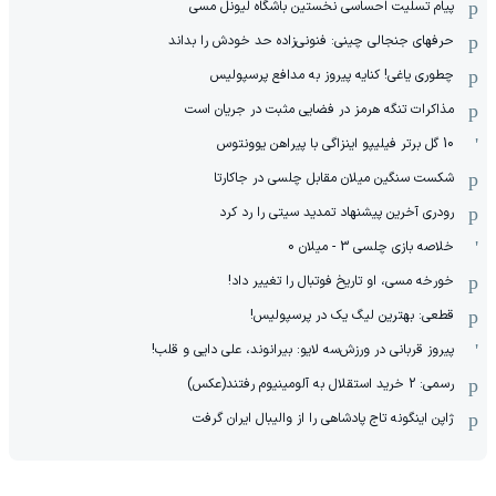
پیام تسلیت احساسی نخستین باشگاه لیونل مسی
حرفهای جنجالی چینی: فنونی‌زاده حد خودش را بداند
چطوری یاغی! کنایه پیروز به مدافع پرسپولیس
مذاکرات تنگه هرمز در فضایی مثبت در جریان است
10 گل برتر فیلیپو اینزاگی با پیراهن یوونتوس
شکست سنگین میلان مقابل چلسی در جاکارتا
رودری آخرین پیشنهاد تمدید سیتی را رد کرد
خلاصه بازی چلسی 3 - میلان 0
خورخه مسی، او تاریخ فوتبال را تغییر داد!
قطعی: بهترین لیگ یک در پرسپولیس!
پیروز قربانی در ورزش‌سه لایو: بیرانوند، علی دایی و قلب!
رسمی: 2 خرید استقلال به آلومینیوم رفتند(عکس)
ژاپن اینگونه تاج پادشاهی را از والیبال ایران گرفت