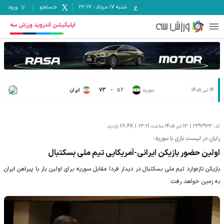
شنبه ۱۷ مرداد
-
22:17
جستجو
ورود
اپلیکیشن اندروید ورزش سه
14 تیر 1405
سوریه
52
-
73
ایران
کد:
2392933
13 تیر 1405 ساعت 23:21
28.4K
بازدید
رایان در لیست بازی با سوریه:
اولین حضور بازیکن ایرانی-آمریکایی تیم ملی بسکتبال
بازیکن تازه‌وارد تیم ملی بسکتبال در دیدار فردا مقابل سوریه برای اولین بار با پیراهن ایران
به زمین خواهد رفت.