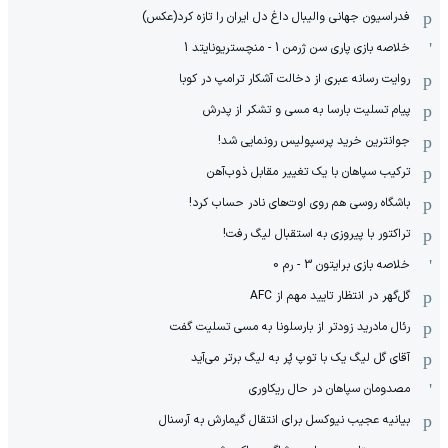
فدراسیون جهانی والیبال داغ دل ایران را تازه کرد(عکس)
خلاصه بازی پاری سن ژرمن 1 - منچستریونایتد 1
روایت رسانه عبری از دخالت آشکار ترامپ در کوبا
پیام تسلیت بارسا به مسی و تشکر از پدرش
جوانترین خرید پرسپولیس رونمایی شد!
ترکیب سپاهان با یک تغییر مقابل ذوب‌آهن
باشگاه روسی هم روی اوت‌های نادر حساب کرد!
تراکتور با پیروزی به استقبال لیگ رفت!
خلاصه بازی برایتون 3 - رم 0
گل‌گهر در انتظار تایید مهم از ‌AFC
رئال مادرید زودتر از بارسلونا به مسی تسلیت گفت
آقای گل لیگ یک با توپ پُر به لیگ برتر می‌آید
مصدومان سپاهان در حال ریکاوری
بیانیه عجیب نیوکسل برای انتقال گیمارش به آرسنال