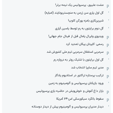
مشت علیپور، پرسپولیس یک نیمه برتر!
گل اول پاری سن ژرمن به منچستریونایتد (امبایه)
شیرین‌کاری بامزه یورگن کلوپ!
گل دوم برایتون به رم توسط یاسین آیاری
ویدیوی وایرال یامال قبل از فینال جام جهانی!
رسمی: کاپیتان پیکان تمدید کرد
سرمربی استقلال سرمربی تیم ملی کشورش شد
گل اول برایتون با شلیک روتر به دروازه رم
مدیر تیم سایپا انتخاب شد
ترکیب پرستاره تراکتور در استادیوم یادگار
ورود بازیکنان پرسپولیس و آلومینیوم به زمین
بازار داغ آغوش و خوش‌و‌بش در حاشیه بازی پرسپولیس
سقوط بالگرد سیکورسکی اس-۶۴ آمریکا
دیدار مدیران پرسپولیس و آلومینیوم پیش از دیدار دوستانه