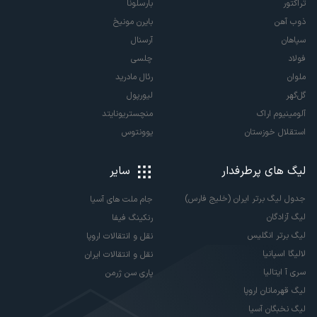
تراکتور
بارسلونا
ذوب آهن
بایرن مونیخ
سپاهان
آرسنال
فولاد
چلسی
ملوان
رئال مادرید
گل‌گهر
لیورپول
آلومینیوم اراک
منچستریونایتد
استقلال خوزستان
یوونتوس
لیگ های پرطرفدار
سایر
جدول لیگ برتر ایران (خلیج فارس)
جام ملت های آسیا
لیگ آزادگان
رنکینگ فیفا
لیگ برتر انگلیس
نقل و انتقالات اروپا
لالیگا اسپانیا
نقل و انتقالات ایران
سری آ ایتالیا
پاری سن ژرمن
لیگ قهرمانان اروپا
لیگ نخبگان آسیا