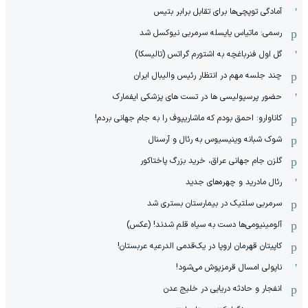
آمادگی توپچی‌ها برای تقابل برابر بتیس
رسمی: ماتیاس یایسله سرمربی نیوکسل شد
گل اول فنرباغچه به اشتورم گراتس (تالیسکا)
چند جلسه مهم در انتظار رئیس والیبال ایران
حضور پرسپولیسی ها در تست های پزشکی ایفمارک
کاناوارو: احمق بودم که ماشاریپوف را به جام جهانی بردم!
شوک شبانه وینیسیوس به رئال و آرسنال
گلزن جام جهانی عراق، خرید بزرگ پاختاکور
رئال مادرید و چهره‌های جدید
سرمربی سلتیک در بیمارستان بستری شد
آلومینیومی‌ها دست به سیاه قلم شدند! (عکس)
کاپیتان قهرمان اروپا در یک‌قدمی الدرعیه عربستان!
ناپولی امسال قرمزپوش می‌شود!
انفجار و حادثه دریایی در خلیج عدن