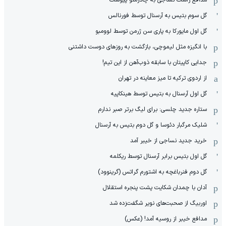
مدافع راست نساجی به چادرملو پیوست
گل سوم بتیس به آرسنال توسط فورنالس
گل اول مایورکا به پاری سن ژرمن توسط لوومبو
با انگیزه مثل لیموچی، بازگشت به روزهای دوست داشتنی
جدایی کاپیتان با سابقه ذوب‌آهن از این تیم!
از اردوی ترکیه تا میز معاینه در تهران
گل اول آرسنال به بتیس توسط هینکاپیه
ستاره جدید چلسی: برای لیگ برتر صبر ندارم
شلیک مرگبار دئوسا و گل دوم بتیس به آرسنال
خرید جدید نساجی از خیبر آمد
گل اول بتیس برابر آرسنال توسط ریکلمه
گل دوم فنرباغچه به اشتورم گراتس (گرینوود)
آدان با چمدان شکایت پشت پنجره استقلال
اوربیگ از صحبت‌های نویر شگفت‌زده شد
مدافع خیبر از روسیه آمد! (عکس)