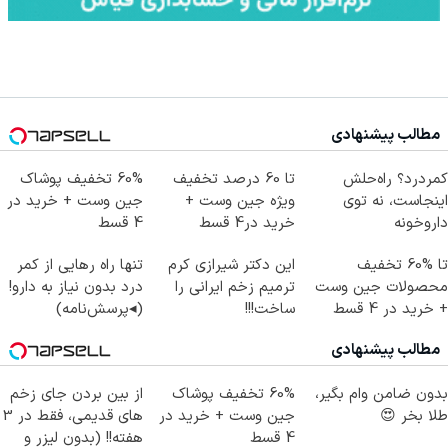
مطالب پیشنهادی
کمردرد؟ راه‌حلش
تا 60 درصد تخفیف
60% تخفیف پوشاک
اینجاست، نه توی
ویژه جین وست +
جین وست + خرید در
داروخونه
خرید در4 قسط
4 قسط
تا %60 تخفیف
این دکتر شیرازی کرم
تنها راه رهایی از کمر
محصولات جین وست
ترمیم زخم ایرانی را
درد بدون نیاز به دارو!
+ خرید در 4 قسط
ساخت!!!
(◂پرسش‌نامه)
مطالب پیشنهادی
بدون ضامن وام بگیر،
60% تخفیف پوشاک
از بین بردن جای زخم
طلا بخر 😍
جین وست + خرید در
های قدیمی، فقط در 3
4 قسط
هفته!! (بدون لیزر و