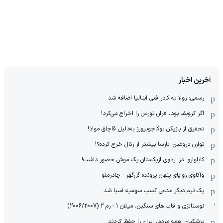
آخرین اخبار
رسمی: زولا به کادر فنی ایتالیا اضافه شد
اگر کرویف بود، فران تورس را اخراج می‌کرد!
تحقیق از بازیکن بوکاجونیورز به‌دلیل قاچاق مواد!
توازن دروغین: بارسا بیشتر از رئال خرج کرده؟!
کاناوارو: در اردوی ازبکستان یک موش حضور داشت!
واکاوی زوایای پنهان پرونده گل‌گهر - چادرملو
یک تیم دیگر مدعی کسب سهمیه آسیا شد
نوستالژی و قاب های سنگین، میلان 1 - رم 2 (2006/2007)
پزشکیان: همه مردم، ایران را حفظ کردند