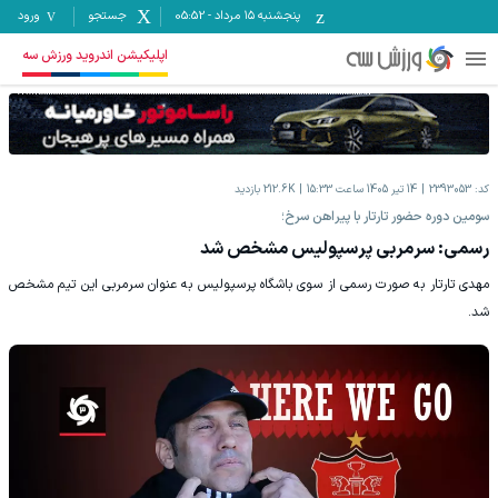
پنجشنبه ۱۵ مرداد
-
05:52
جستجو
ورود
اپلیکیشن اندروید ورزش سه
کد:
2393053
14 تیر 1405 ساعت 15:33
212.6K
بازدید
سومین دوره حضور تارتار با پیراهن سرخ؛
رسمی: سرمربی پرسپولیس مشخص شد
مهدی تارتار به صورت رسمی از سوی باشگاه پرسپولیس به عنوان سرمربی این تیم مشخص
شد.