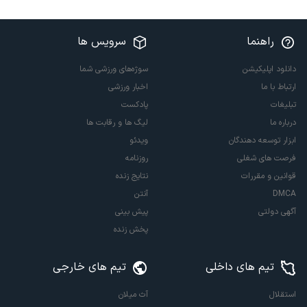
راهنما
سرویس ها
دانلود اپلیکیشن
سوژه‌های ورزشی شما
ارتباط با ما
اخبار ورزشی
تبلیغات
پادکست
درباره ما
لیگ ها و رقابت ها
ابزار توسعه دهندگان
ویدئو
فرصت های شغلی
روزنامه
قوانین و مقررات
نتایج زنده
DMCA
آنتن
آگهی دولتی
پیش بینی
پخش زنده
تیم های داخلی
تیم های خارجی
استقلال
آث میلان