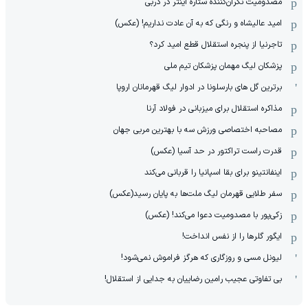
مصدومیت نگران‌کننده ستاره اینتر در دربی
امید عالیشاه و رنگی که به آن عادت نداریم! (عکس)
تاجرنیا از پنجره استقلال قطع امید کرد؟
پزشکان لیگ مهمان پزشکان تیم ملی
برترین گل های بارسلونا در ادوار لیگ قهرمانان اروپا
مذاکره استقلال برای میزبانی در فولاد آرنا
مصاحبه اختصاصی ورزش سه با بهترین مربی جهان
قدرت راست تراکتور در حد آسیا (عکس)
اینفانتینو برای بقا اسپانیا را قربانی می‌کند
سفر طلایی قهرمان لیگ ملت‌ها به پایان رسید(عکس)
زکی‌پور با مصدومیت دعوا می‌کند! (عکس)
ایگور گلرها را از نفس انداخت!
لیونل مسی و روزگاری که هرگز فراموش نمی‌شود!
بی تفاوتی عجیب رامین رضاییان به جدایی از استقلال!