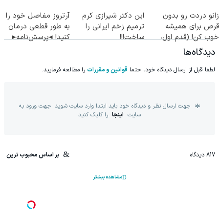
جراحی)
زانو دردت رو بدون
این دکتر شیرازی کرم
آرتروز مفاصل خود را
قرص برای همیشه
ترمیم زخم ایرانی را
به طور قطعی درمان
خوب کن! (قدم اول،
ساخت!!!
کنید! ◂پرسش‌نامه▸
پرسش‌نامه)
دیدگاه‌ها
لطفا قبل از ارسال دیدگاه خود، حتما
قوانین و مقررات
را مطالعه فرمایید.
جهت ارسال نظر و دیدگاه خود باید ابتدا وارد سایت شوید. جهت ورود به
سایت
اینجا
را کلیک کنید
817
دیدگاه
بر اساس محبوب ترین
مشاهده بیشتر