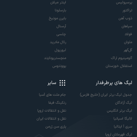
پرسپولیس
اینتر میلان
تراکتور
بارسلونا
ذوب آهن
بایرن مونیخ
سپاهان
آرسنال
فولاد
چلسی
ملوان
رئال مادرید
گل‌گهر
لیورپول
آلومینیوم اراک
منچستریونایتد
استقلال خوزستان
یوونتوس
لیگ های پرطرفدار
سایر
جدول لیگ برتر ایران (خلیج فارس)
جام ملت های آسیا
لیگ آزادگان
رنکینگ فیفا
لیگ برتر انگلیس
نقل و انتقالات اروپا
لالیگا اسپانیا
نقل و انتقالات ایران
سری آ ایتالیا
پاری سن ژرمن
لیگ قهرمانان اروپا