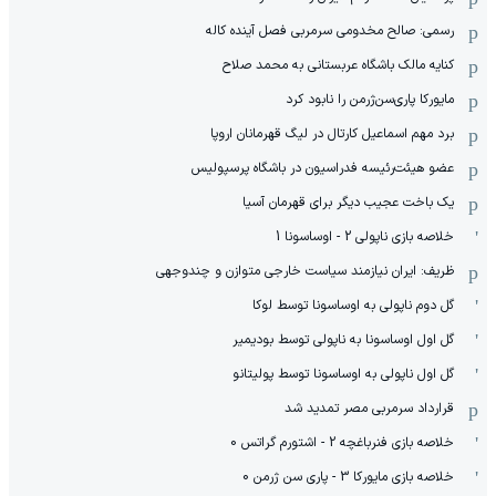
رسمی: صالح مخدومی سرمربی فصل آینده کاله
کنایه مالک باشگاه عربستانی به محمد صلاح
مایورکا پاری‌سن‌ژرمن را نابود کرد
برد مهم اسماعیل کارتال در لیگ قهرمانان اروپا
عضو هیئت‌رئیسه فدراسیون در باشگاه پرسپولیس
یک باخت عجیب دیگر برای قهرمان آسیا
خلاصه بازی ناپولی 2 - اوساسونا 1
ظریف: ایران نیازمند سیاست خارجی متوازن و چندوجهی
گل دوم ناپولی به اوساسونا توسط لوکا
گل اول اوساسونا به ناپولی توسط بودیمیر
گل اول ناپولی به اوساسونا توسط پولیتانو
قرارداد سرمربی مصر تمدید شد
خلاصه بازی فنرباغچه 2 - اشتورم گراتس 0
خلاصه بازی مایورکا 3 - پاری سن ژرمن 0