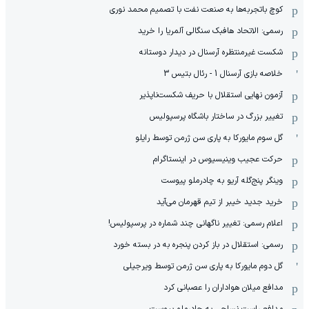
کوچ باتجربه‌ها به صنعت نفت با تصمیم محمد نوری
رسمی: الاتحاد هافبک سنگالی آلمریا را خرید
شکست غیرمنتظره آرسنال در دیدار دوستانه
خلاصه بازی آرسنال 1 - رئال بتیس 3
آزمون نهایی استقلال با حریف شکست‌ناپذیر
تغییر بزرگ در ساختار باشگاه پرسپولیس
گل سوم مایورکا به پاری سن ژرمن توسط رایلو
حرکت عجیب وینیسیوس در اینستاگرام
وینگر پنج‌گله آریو به چادرملو پیوست
خرید جدید خیبر از تیم قهرمان می‌آید
اعلام رسمی: تغییر ناگهانی چند شماره در پرسپولیس!
رسمی: استقلال در باز کردن پنجره به در بسته خورد
گل دوم مایورکا به پاری سن ژرمن توسط ویرجیلی
مدافع میلان هواداران را عصبانی کرد