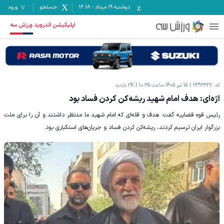
دوشنبه ۱۹ مرداد
-
16:18
جستجو
ورود
اپلیکیشن اندروید ورزش سه
کد:
2393227
15 تیر 1405 ساعت 10:35
2K
بازدید
اژه‌ای: هدف امام شهید ریشه‌کن کردن فساد بود
رئیس قوه قضاییه گفت: هدف و قله‌ای که امام شهید ما مدنظر داشتند و آن را برای ملت
بزرگوار ایران ترسیم کردند، ریشه‌کن کردن فساد و جریان‌های استکباری بود.