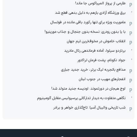
طارمی از پرواز المپیاکوس جا ماند!
برق ورزشگاه آزادی بازهم به دلیل بدهی قطع شد
ماموریت ویژه برای تنها رکورد باقی مانده در فوتسال
با یا بدون رودری: نسخه بدون جنجال و جذاب مورینیو!
انقلاب خاموش در مخوف‌‌ترین تیم جهان
برناردو سیلوا، آماده فرماندهی رئال مادرید
جواد نکونام، پشت فرمان تراکتور
مدافع باتجربه لیگ برتر، خرید جدید جباری
انفجارهای مهیب در جنوب لبنان
اوج هیجان در دورتموند: اودیسه جدید متولد شد!
نگاهی متفاوت به دیدار تدارکاتی پرسپولیس مقابل آلومینیوم
شب تاریخی والیبال آسیا: تاج‌گذاری خواهر و برادر