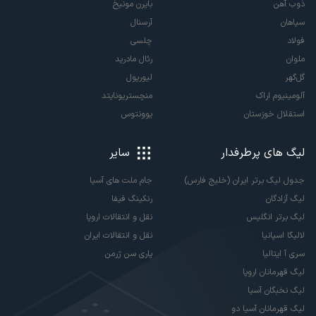
ذوب آهن
بایرن مونیخ
سپاهان
آرسنال
فولاد
چلسی
ملوان
رئال مادرید
گل‌گهر
لیورپول
آلومینیوم اراک
منچستریونایتد
استقلال خوزستان
یوونتوس
لیگ های پرطرفدار
سایر
جدول لیگ برتر ایران (خلیج فارس)
جام ملت های آسیا
لیگ آزادگان
رنکینگ فیفا
لیگ برتر انگلیس
نقل و انتقالات اروپا
لالیگا اسپانیا
نقل و انتقالات ایران
سری آ ایتالیا
پاری سن ژرمن
لیگ قهرمانان اروپا
لیگ نخبگان آسیا
لیگ قهرمانان آسیا دو