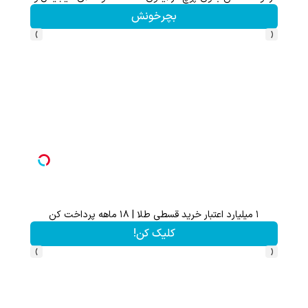
کلیک کن!
›
‹
ثبت نام کن؛خرید کن؛نقره ببر
کلیک کن!
›
‹