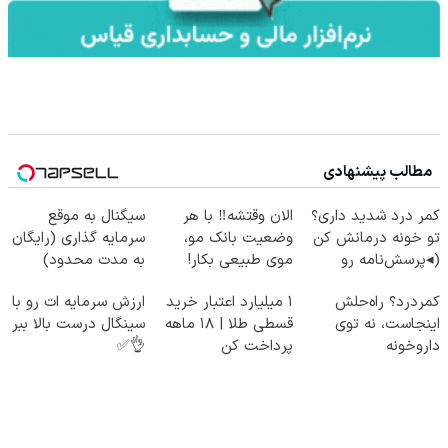
مطالب پیشنهادی
کمر درد شدید داری؟
الان وقتشه‼️ با هر
سیگنال به موقع
تو خونه درمانش کن
وضعیت بانک مو،
سرمایه گذاری (رایگان
(◂پرسش‌نامه رو
موی طبیعی بکار!
به مدت محدود)
پرکن)
کمردرد؟ راه‌حلش
۱ میلیارد اعتبار خرید
ارزش سرمایه ات رو با
اینجاست، نه توی
قسطی طلا | ۱۸ ماهه
سینگال درست بالا ببر
داروخونه
پرداخت کن
👌✅