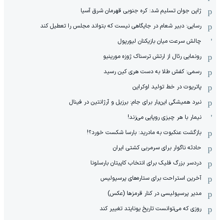
ژاپن جوان تسلیم شد: کره جنوبی قهرمان شرق آسیا
رسایی: دبیر شعام در جایگاهی نیست که بتواند مجلس را تعطیل کند
چالش سرعت میان بازیکنان لیورپول
رونمایی رئال از ارتش ترسناک ژوزه مورینیو
رسمی: کفش طلا به دست هری کین رسید
پاتریوت در خط تولید اوکراین
نبرد همیشگی این‌بار برای جام: برزیل و آرژانتین در فینال
نیمار با هر چیزی روپایی می‌زند!
بازگشت عنکبوت به مادرید: بارسا شکست خورد؟!
حادثه ناگوار برای سرمربی کشتی ایران
دردسر بزرگ فلیک برای انتخاب کاپیتان بارسلونا
آخرین استراحت برای ستاره‌های پرسپولیس
مدیر پرسپولیسی در کنار قرمزها (عکس)
روزی که می‌توانست تاریخ یونایتد تغییر کند