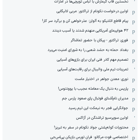
نخستین قاب گیمارش با لباس توپچی‌ها در امارات
اولین درخواست نکونام از تراکتور: مربی لالیگایی
پیام قاطع اتلتیکو به آلوارز: عذرخواهی کن و برگرد سر کار!
۴۲ هواپیمای آمریکایی منهدم شدند یا آسیب دیدند
فوری: تراکتور - پیکان با حضور تماشاگر
بغداد حمله به حشد شعبی را به شورای امنیت می‌برد
تصمیم مهم کادر فنی ایران برای بازی‌های آسیایی
تمرینات تیم ملی والیبال برای رقابت‌های آسیایی
نوری: معدن جواهر در اختیار ماست
پاریس به دنبال یک معامله عجیب با یوونتوس!
مدیران نام‌آشنای فوتبال پای صعود پارس جم
جوانگرایی فجر به نیمکت این تیم رسید
اولین سوپرسیو تراشتگن در آژاکس
محتویات کوله‌پشتی جواد نکونام در سفر به تبریز!
اختصاصی فوت مرکاتو: فران تورس بازیکن پی‌اس‌جی