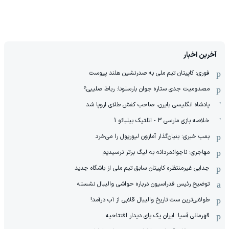
آخرین اخبار
فوری: کاپیتان تیم ملی به صدرنشین هلند پیوست
مصدومیت جدی ستاره جوان بارسلونا: رباط صلیبی؟
پادشاه انگلیسی بایرن، صاحب کفش طلای اروپا شد
خلاصه بازی مارسی 3 - اتلتیک بیلبائو 1
بمب خبری: بنیان‌گذار آمازون لیورپول را می‌خرد
مهاجری: ناجوانمردانه به لیگ برتر نرسیدیم
جدایی غیرمنتظره کاپیتان سابق تیم ملی از باشگاه جدید
توضیح رئیس فدراسیون درباره حواشی والیبال نشسته
طولانی‌ترین ست تاریخ والیبال قلابی از آب درآمد!
قهرمانی آسیا: ایران یک پای دیدار افتتاحیه