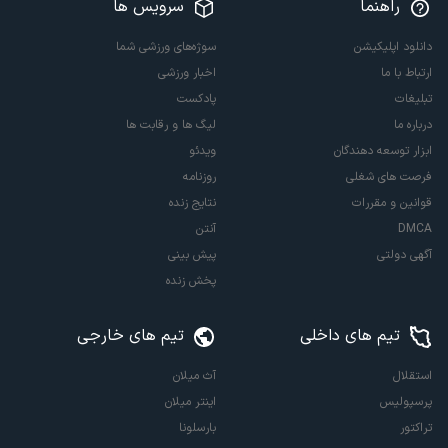
راهنما
سرویس ها
دانلود اپلیکیشن
سوژه‌های ورزشی شما
ارتباط با ما
اخبار ورزشی
تبلیغات
پادکست
درباره ما
لیگ ها و رقابت ها
ابزار توسعه دهندگان
ویدئو
فرصت های شغلی
روزنامه
قوانین و مقررات
نتایج زنده
DMCA
آنتن
آگهی دولتی
پیش بینی
پخش زنده
تیم های داخلی
تیم های خارجی
استقلال
آث میلان
پرسپولیس
اینتر میلان
تراکتور
بارسلونا