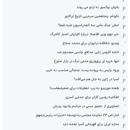
بانوان بوکسور به اردو می روند
نکونام، پنجاهمین سرمربی تاریخ تراکتور
اعلان جنگ علنی سه کنفدراسیون علیه فیفا!
خبر مهم وزیر اقتصاد درباره افزایش اعتبار کالابرگ
ویدیو خلاقانه ترابوزان برای محمد صلاح
ادامه کابوس ژابی: مدافع چلسی مصدوم شد
تنها خرید پُر زرق‌وبرق مدعی لیگ در بازار شلوغ
ورود پلیس به پرونده پست جنجالی منتسب به خیبر
آسیا در ژاپن به جان هم می‌افتد!
طعنه مورینیو به پپ: تعطیلات برای ضعیف‌هاست!
اطلاعیه روبین کازان برای جدایی کسری
تصاویری از حضور مسی در مراسم یادبود پدرش
اعتراض ۶۳ نماینده مجلس به توسعه اختیارات رئیس‌جمهور
ستاره ایران برای قهرمانی آسیا نقشه دارد