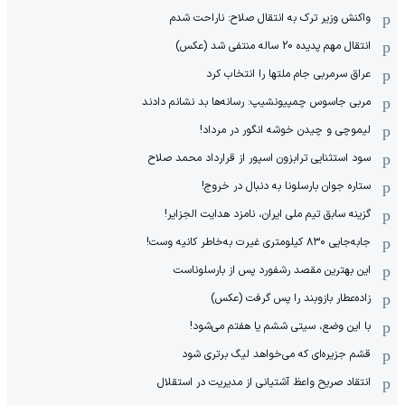
واکنش وزیر ترک به انتقال صلاح: ناراحت شدم
انتقال مهم پدیده 20 ساله منتفی شد (عکس)
عراق سرمربی جام ملتها را انتخاب کرد
مربی جاسوس چمپیونشیپ: رسانه‌ها بد نشانم دادند
لیموچی و چیدن خوشه انگور در مرداد!
سود استثنایی ترابزون اسپور از قرارداد محمد صلاح
ستاره جوان بارسلونا به دنبال در خروج!
گزینه سابق تیم ملی ایران، نامزد هدایت الجزایر!
جابه‌جایی ۸۳۰ کیلومتری غیرت به‌خاطر کانیه وست!
این بهترین مقصد رشفورد پس از بارسلوناست
زاده‌عطار بازوبند را پس گرفت (عکس)
با این وضع، سیتی ششم یا هفتم می‌شود!
قشم جزیره‌ای که می‌خواهد لیگ برتری شود
انتقاد صریح واعظ آشتیانی از مدیریت در استقلال