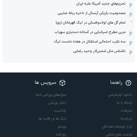
تحریم‌های جدید آمریکا علیه ایران
مصدومیت بازیکن آرسنال از ناحیه رباط صلیبی
تمام گل های لواندوفسکی در لیگ قهرمانان اروپا
مربی مطرح اسپانیایی در آستانه دستیاری سهراب
سه غایب احتمالی استقلال در هفته نخست لیگ
ناشناس مثل شمس‌آذرِ وحید رضایی
راهنما
سرویس ها
دانلود اپلیکیشن
سوژه‌های ورزشی شما
ارتباط با ما
اخبار ورزشی
تبلیغات
پادکست
درباره ما
لیگ ها و رقابت ها
ابزار توسعه دهندگان
ویدئو
فرصت های شغلی
روزنامه