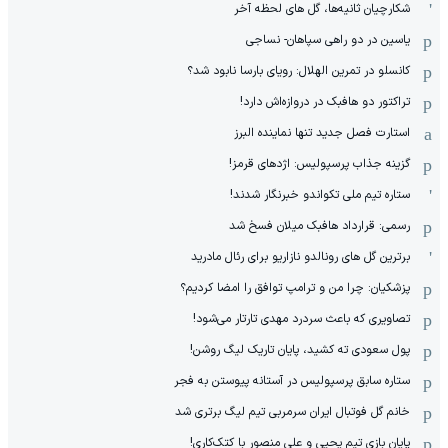
شکارچیان ثانیه‌ها، گل های لحظه آخر
یاسین در دو راهی سپاهان- نساجی
کانسلو در تمرین الهلال: رویای بارسا نابود شد؟
تراکتور دو هافبک در دروازه‌اش دارد!
استارت فصل جدید تنها نماینده البرز
گزینه جذاب پرسپولیس: اژدهای قرمز!
ستاره تیم ملی تکواندو خبرنگار شدند!
رسمی: قرارداد هافبک میلان فسخ شد
برترین گل های رونالدو نازاریو برای رئال مادرید
پزشکیان: چرا من و ترامپ توافق را امضا کردیم؟
تصاویری که باعث سردرد مهدی تارتار می‌شود!
پول سعودی ته کشید، پایان تاریک لیگ روشن!
ستاره سابق پرسپولیس در آستانه پیوستن به فجر
خانم گل فوتبال ایران سرمربی تیم لیگ برتری شد
پایان بازی تیم یحیی و علی منصور با کتک‌کاری!