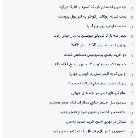
جانشین احتمالی فرانک کسیه از لالیگا می‌آید
بمب شبانه: رونالد آرائوخو به لیورپول پیوست!
شکست‌ناپذیرترین تیم آسیا
نیمار سه بار تا نزدیکی پیوستن به رئال پیش رفت
برترین لحظات موتو GP در سال 2026
دو خرید بعدی پرسپولیس مشخص شدند
خاطره انگیز، یوونتوس 2 - بایرن مونیخ 1 (2005)
اولین کارت قرمز نسل زد فوتبال جهان!
میزبان جدید سوپرجام اسپانیا کجاست؟
تمام گل های مسی در جام های جهانی
سازمان ملل: منتظر نتایج مذاکرات تنگه هرمز هستیم
اختصاصی: احتمال تعویق شروع فصل جدید
مشکل در نهایی شدن خرید جدید آرسنال
منصوریان: داور بازی فوتبال را به بوکس تبدیل کرد