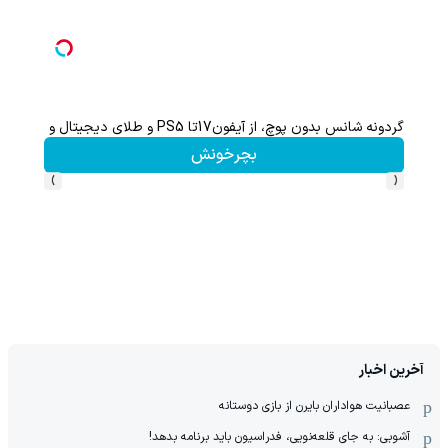
گردونه شانس بدون پوچ، از آیفون17تا PS5 و طلای دیجیتال و دلار🔥
هنوز 50 تتر رو دریافت نکردی؟ | رایگان ثبت نام کن و رایگان شروع کن!
بچرخونش
›
‹
آخرین اخبار
عصبانیت هواداران بایرن از بازی دوستانه
آشوبی: به جای قلعه‌نویی، فدراسیون باید برنامه بدهد!