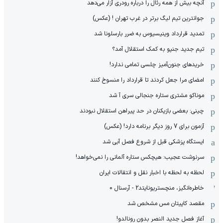
آنچه بیش از همه رئال را درباره رودری آزار می‌دهد
جوانترین تیم لیگ برتر در غرب تهران ! (عکس)
تمدید قرارداد وینیسیوس به ضرر بارسلونا شد
تیم جدید جنپو به کمک استقلال آمد؟
خریدهای جنون‌آمیز چلسی تمامی ندارد!
امضای مرا جعل کردند تا قرارداد را منسوخ کنند
موناکو مشتری ستاره جنجالی سری آ شد
چینی: بعضی بازیکنان در حد پیراهن استقلال نبودند
آزمون برای 7 روز دیگر برنامه دارد! (عکس)
ایستگاه پزشکی قبل از شروع فصل آبی شد
سرنوشت عجیب: هیچکس ستاره آلمانی را نمی‌خواهد!
لحظه به لحظه با اخبار نقل و انتقالات ایران
خاطره‌انگیز، منچستریونایتد2 - آرسنال 0
مقصد کاپیتان مس مشخص شد
آغاز فصل جدید النصر بدون رونالدو!