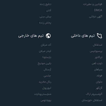
قوانین و مقررات
نتایج زنده
DMCA
آنتن
آگهی دولتی
پیش بینی
پخش زنده
تیم های داخلی
تیم های خارجی
استقلال
آث میلان
پرسپولیس
اینتر میلان
تراکتور
بارسلونا
ذوب آهن
بایرن مونیخ
سپاهان
آرسنال
فولاد
چلسی
ملوان
رئال مادرید
گل‌گهر
لیورپول
آلومینیوم اراک
منچستریونایتد
استقلال خوزستان
یوونتوس