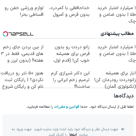
کن!
۱ میلیارد اعتبار خرید
خداحافظی با کمردرد،
لوازم ورزشی خفن رو
طلا | بدون ضامن و
بدون قرص و آمپول
اقساطی بخر!
چک
مطالب پیشنهادی
۱ میلیارد اعتبار خرید
زانو دردت رو بدون
از بین بردن جای زخم
طلا | بدون ضامن و
قرص برای همیشه
های قدیمی، فقط در 3
چک
خوب کن! (قدم اول،
هفته!! (بدون لیزر و
پرسش‌نامه)
جراحی)
1بار برای همیشه
این دکتر شیرازی کرم
هنوز 50 تتر رو دریافت
زانودردت رودرمان کن!
ترمیم زخم ایرانی را
نکردی؟ | رایگان ثبت
(تکنولوژی آلمان)
ساخت!!!
نام کن و رایگان شروع
◂پرسشنامه▸
کن!
دیدگاه‌ها
لطفا قبل از ارسال دیدگاه خود، حتما
قوانین و مقررات
را مطالعه فرمایید.
جهت ارسال نظر و دیدگاه خود باید ابتدا وارد سایت شوید. جهت ورود به
سایت
اینجا
را کلیک کنید