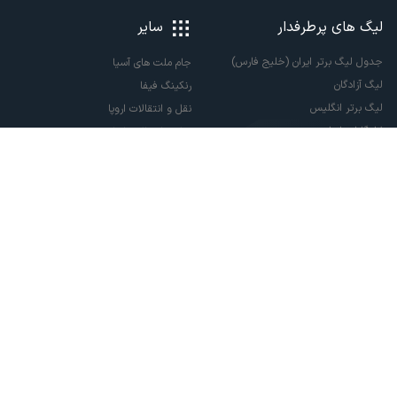
لیگ های پرطرفدار
سایر
جدول لیگ برتر ایران (خلیج فارس)
جام ملت های آسیا
لیگ آزادگان
رنکینگ فیفا
لیگ برتر انگلیس
نقل و انتقالات اروپا
لالیگا اسپانیا
نقل و انتقالات ایران
سری آ ایتالیا
پاری سن ژرمن
لیگ قهرمانان اروپا
لیگ نخبگان آسیا
لیگ قهرمانان آسیا دو
لیگ برتر فوتسال
تمام حقوق مادی و معنوی این سایت متعلق به ورزش سه می باشد. شما می توانید از
سایت ورزش سه در صورت پذیرش موافقت نامه کاربری استفاده نمایید.