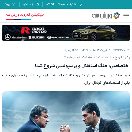
شنبه ۱۷ مرداد
-
07:54
جستجو
ورود
اپلیکیشن اندروید ورزش سه
کد:
2393370
16 تیر 1405 ساعت 02:21
148K
بازدید
رکورد تاریخ پرداخت رضایتنامه شکسته می‌شود؟
اختصاصی: جنگ استقلال و پرسپولیس شروع شد!
نبرد استقلال و پرسپولیس در نقل و انتقالات آغاز شد، آن هم با ارسال نامه برای جذب
یکی از استعدادهای فوتبال ایران.