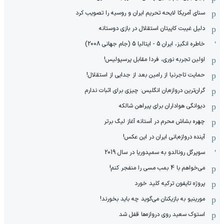
سنای آمریکا لایحه تحریم ایران و روسیه را تصویب کرد
دلیل غیبت کاپیتان استقلال در بازی دوستانه
خاطره انگیز، ایران 5 - ایتالیا 5 (جام جهانی 2008)
اولین تجربه نوری، فردا مقابل پرسپولیس!
حمایت تاجرنیا از رامین بعد از جدایی از استقلال!
گران‌ترین دروازه‌بان انگلیس: چیزی برای اثبات ندارم
دیوانگی هواداران برای پیراهن شالکه
چهره بشاش محرم در آستانه آغاز لیگ برتر
آینده دروازه‌بانی ایران در این عکس!
سوپرگل رونالدو به سمپدوریا در سال 2019
می‌خواهم با 4 بمب مسی را منفجر کنم!
پروژه تایفون ترکیه کلید خورد
مورینیو به بازیکنان می‌گوید چه باید بخورند!
استوک سعید روی دروازه‌ها قفل شد