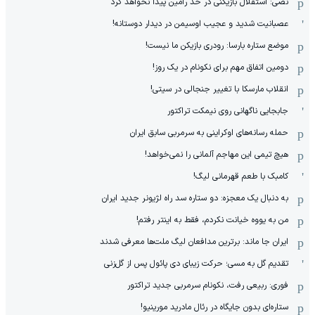
نصی: استقلال بازیکنی در حد رامین پیدا نخواهد کرد
عصبانیت شدید و عجیب اوسیمن در دیدار دوستانه!
موضع ستاره بارسا: رودری بازیکن ما نیست!
دومین اتفاق مهم برای نکونام در یک روز!
انقلاب مارسکا با تغییر جنجالی در سیتی!
جابجایی ناگهانی روی نیمکت تراکتور
حمله رسانه‌های اوکراینی به سرمربی سابق ایران
هیچ‌ تیمی این مهاجم آلمانی را نمی‌خواهد!
کامبک با طعم قهرمانی لیگ!
به دنبال یک معجزه: دو ستاره سد راه لژیونر جدید ایران
من به یووه خیانت نکردم، فقط به اینتر رفتم!
ایران جا ماند: برترین مدافعان لیگ ملت‌ها معرفی شدند
تقدیم گل به مسی؛ حرکت زیبای دی پائول پس از گل‌زنی
فوری: ربیعی رفت، نکونام سرمربی جدید تراکتور
ستاره‌ای بدون جایگاه در رئال مادرید مورینیو!