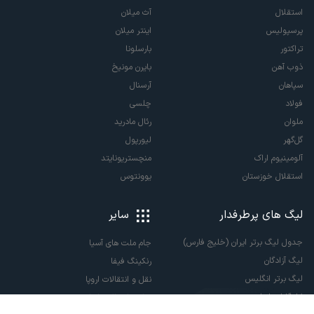
استقلال
آث میلان
پرسپولیس
اینتر میلان
تراکتور
بارسلونا
ذوب آهن
بایرن مونیخ
سپاهان
آرسنال
فولاد
چلسی
ملوان
رئال مادرید
گل‌گهر
لیورپول
آلومینیوم اراک
منچستریونایتد
استقلال خوزستان
یوونتوس
لیگ های پرطرفدار
سایر
جدول لیگ برتر ایران (خلیج فارس)
جام ملت های آسیا
لیگ آزادگان
رنکینگ فیفا
لیگ برتر انگلیس
نقل و انتقالات اروپا
لالیگا اسپانیا
نقل و انتقالات ایران