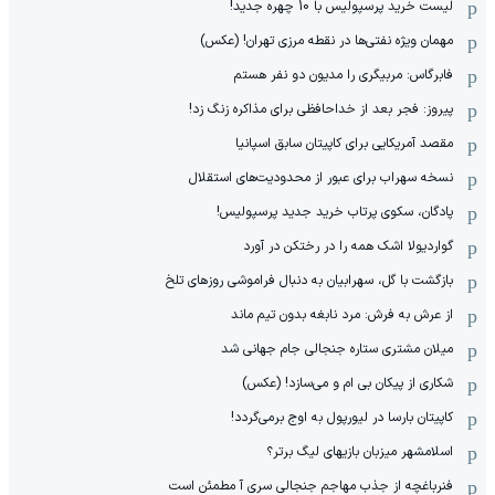
لیست خرید پرسپولیس با 10 چهره جدید!
مهمان‌ ویژه نفتی‌ها در نقطه مرزی تهران! (عکس)
فابرگاس: مربیگری را مدیون دو نفر هستم
پیروز: فجر بعد از خداحافظی برای مذاکره زنگ زد!
مقصد آمریکایی برای کاپیتان سابق اسپانیا
نسخه سهراب برای عبور از محدودیت‌های استقلال
پادگان، سکوی پرتاب خرید جدید پرسپولیس!
گواردیولا اشک همه را در رختکن در آورد
بازگشت با گل، سهرابیان به دنبال فراموشی روزهای تلخ
از عرش به فرش: مرد نابغه‌ بدون تیم ماند
میلان مشتری ستاره جنجالی جام جهانی شد
شکاری از پیکان بی ام و می‌سازد! (عکس)
کاپیتان بارسا در لیورپول به اوج برمی‌گردد!
اسلامشهر میزبان بازیهای لیگ برتر؟
فنرباغچه از جذب مهاجم جنجالی سری آ مطمئن است