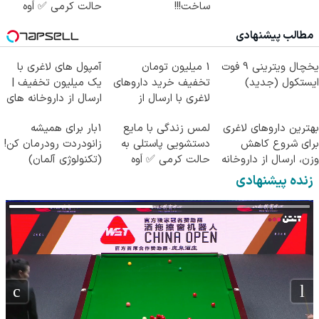
ساخت!!!
حالت کرمی ✅ اَوه
مطالب پیشنهادی
یخچال ویترینی 9 فوت
1 میلیون تومان
آمپول های لاغری با
ایستکول (جدید)
تخفیف خرید داروهای
یک میلیون تخفیف |
لاغری با ارسال از
ارسال از داروخانه های
داروخانه و پک یخ!
معتبر
بهترین داروهای لاغری
لمس زندگی با مایع
1بار برای همیشه
برای شروع کاهش
دستشویی پاستلی به
زانودردت رودرمان کن!
وزن، ارسال از داروخانه
حالت کرمی ✅ اَوه
(تکنولوژی آلمان)
های نزدیکت!
◂پرسشنامه▸
زنده پیشنهادی