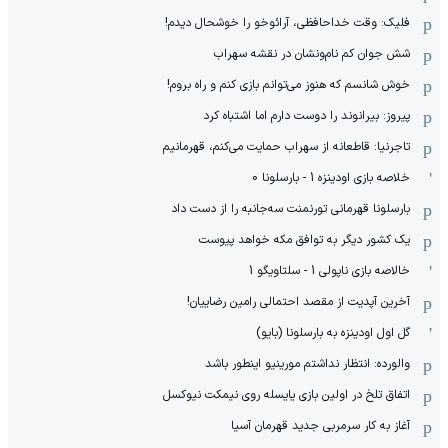
فلیک: وقت خداحافظی، آرائوخو را خوشحال دیدم!
شش جوان کم نام‌و‌نشان در نقشه سهراب
خوش شانسم که هنوز می‌توانم بازی کنم و راه بروم!
پیروز: بیرانوند را دوست دارم اما اشتباه کرد
تاجرنیا: قاطعانه از سهراب حمایت می‌کنم، قهرمانیم
خلاصه بازی اودینزه 1 - بارسلونا 0
بارسلونا قهرمانی تورنمنت سه‌جانبه را از دست داد
یک کشور دیگر به توافق مکه خواهد پیوست
خالاصه بازی ناپولی 1 - سلتاویگو 1
آخرین آپدیت از مقصد احتمالی رامین رضاییان!
گل اول اودینزه به بارسلونا (بایو)
والورده: انتظار نداشتم مورینیو اینطور باشد
اتفاق تلخ در اولین بازی یایسله روی نیمکت نیوکسل
آغاز به کار سرمربی جدید قهرمان آسیا