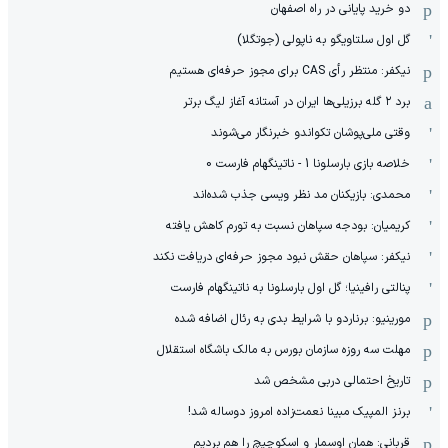
دو خرید پایانی در راه اصفهان
گل اول سلتاویگو به ناپولی (جوتگلا)
نیکفر: منتظر رأی CAS برای مجوز حرفه‌ای هستیم
برد ۲ گله برزیلی‌ها ایران در آستانه آغاز لیگ برتر
وقتی ملی‌پوشان تکواندو خبرنگار می‌شوند
خلاصه بازی بارسلونا 1 - ناتینگهام فارست 0
محمدی: بازیکنان مد نظر ویسی جذب شده‌اند
کریمیان: بودجه سپاهان نسبت به تورم کاهش یافته
نیکفر: سپاهان حقش نبود مجوز حرفه‌ای دریافت نکند
پنالتی رافینیا؛ گل اول بارسلونا به ناتینگهام فارست
مورینیو: برناردو با شرایط بدی به رئال اضافه شده
مهلت سه روزه سازمان بورس به مالک باشگاه استقلال
تاریخ احتمالی دربی مشخص شد
برنز المپیک مبینا نعمت‌زاده امروز دوساله شد!
قربانی: همان اوسمار و اسکوچیچ را هم بردیم