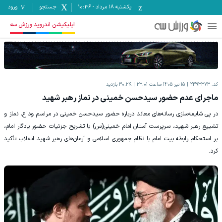
یکشنبه ۱۸ مرداد
-
10:36
جستجو
ورود
اپلیکیشن اندروید ورزش سه
کد:
2393373
15 تیر 1405 ساعت 23:01
30.2K
بازدید
ماجرای عدم حضور سیدحسن خمینی در نماز رهبر شهید
در پی شایعه‌سازی رسانه‌های معاند درباره حضور سیدحسن خمینی در مراسم وداع، نماز و
تشییع رهبر شهید، سرپرست آستان امام خمینی(س) با تشریح جزئیات حضور یادگار امام،
بر استحکام رابطه بیت امام با نظام جمهوری اسلامی و آرمان‌های رهبر شهید انقلاب تأکید
کرد.