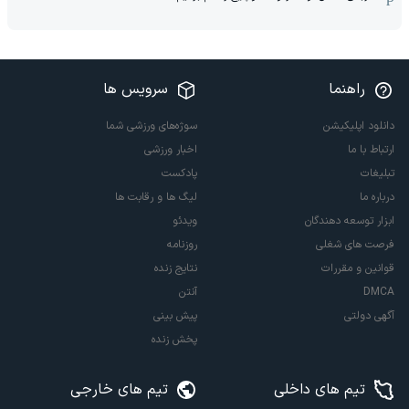
راهنما
سرویس ها
دانلود اپلیکیشن
سوژه‌های ورزشی شما
ارتباط با ما
اخبار ورزشی
تبلیغات
پادکست
درباره ما
لیگ ها و رقابت ها
ابزار توسعه دهندگان
ویدئو
فرصت های شغلی
روزنامه
قوانین و مقررات
نتایج زنده
DMCA
آنتن
آگهی دولتی
پیش بینی
پخش زنده
تیم های داخلی
تیم های خارجی