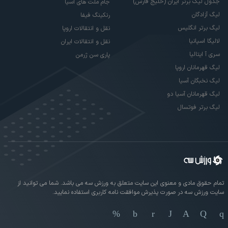
جدول لیگ برتر ایران (خلیج فارس)
جام ملت های آسیا
لیگ آزادگان
رنکینگ فیفا
لیگ برتر انگلیس
نقل و انتقالات اروپا
لالیگا اسپانیا
نقل و انتقالات ایران
سری آ ایتالیا
پاری سن ژرمن
لیگ قهرمانان اروپا
لیگ نخبگان آسیا
لیگ قهرمانان آسیا دو
لیگ برتر فوتسال
تمام حقوق مادی و معنوی این سایت متعلق به ورزش سه می باشد. شما می توانید از
سایت ورزش سه در صورت پذیرش موافقت نامه کاربری استفاده نمایید.