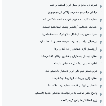
ملی‌پوش سابق والیبال ایران استقلالی شد
چالش جالب و جذاب با زلاتان ابراهیموویچ
ستاره انگلیس به اتهام ضرب و شتم دادگاهی شد!
حمایت جنجالی: آرژانتین پشت اینفانتنیو ایستاد!
صید ماهی بعد از شکار طلای لیگ ملت‌ها(عکس)
بی‌خیال درآمد بالا: بارسا حریف جدیدی انتخاب کرد
آرزومندی گارد خلاقش را به آبادان برد!
ستاره آرسنال به عنوان جانشین لوکاکو انتخاب شد
اولین تمرین نیوکسل و ماتیاس یایسله
مربی سابق تیم ملی ایران دستیار مانچینی شد
ستاره ژاپن اول شد، ایرانی‌ها درخشیدند
نارضایتی الهلال: قیمت ستاره بارسا بالاست!
پاسخ منفی ترامپ به درخواست موشکی جدید زلنسکی
زبیر استقلال با پاس گل برگشت