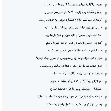
ورود پیاتزا به ایران برای بزرگ‌ترین ماموریت سال
جام باشگاه‌های جهان تا ۲۰۲۷ در سرزمین والیبال
گزینه پرسپولیس با ۷۰ میلیارد تومان به فروش رسید
سیتی بهترین جانشین برای کاپیتانش را پیدا کرد
خداحافظی با مسی؛ یادآور روزهای تلخ بارسایی‌ها
آموریم: میلان را باید در همه جام‌ها قهرمان کنم
سه کشور منطقه توافقنامه‌ی نظامی امضا کردند
تیم جدید مهاجم سابق پرسپولیس در سوپر لیگ ترکیه!
تیم جدید سردار دورسون ، مهاجم سابق پرسپولیس
دیومانده اولین بازی با رئال را از دست داد
قربانیان بارسلونا با انتقال غیرمنتظره رودری
استقبال استثنایی پاپارا پارک از محمد صلاح
برنامه ویژه داوری برای عبور از مهم‌ترین 2 ماه بسکتبال!
رسمی: وینگر پرحاشیه استقلال راهی یونان شد