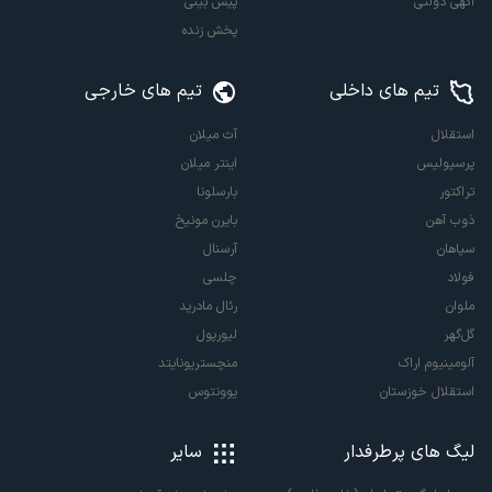
آگهی دولتی
پیش بینی
پخش زنده
تیم های داخلی
تیم های خارجی
استقلال
آث میلان
پرسپولیس
اینتر میلان
تراکتور
بارسلونا
ذوب آهن
بایرن مونیخ
سپاهان
آرسنال
فولاد
چلسی
ملوان
رئال مادرید
گل‌گهر
لیورپول
آلومینیوم اراک
منچستریونایتد
استقلال خوزستان
یوونتوس
لیگ های پرطرفدار
سایر