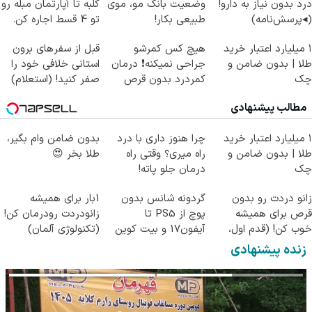
درد بدون نیاز به دارو!
وضعیت بانک مو، موی
کلبه تا آپارتمان مبله رو
(◂پرسش‌نامه)
طبیعی بکار!
تو 4 قسط اجاره کن.
۱ میلیارد اعتبار خرید
هیچ کس کمرشو
قبل از سفرهای برون
طلا | بدون ضامن و
جراحی نمیکنه❗ درمان
استانی خلافی خود را
چک
کمردرد بدون قرص
صفر کنید! (استعلام)
(پرسشنامه)
مطالب پیشنهادی
۱ میلیارد اعتبار خرید
چرا هنوز داری با درد
بدون ضامن وام بگیر،
طلا | بدون ضامن و
راه میری؟ وقتی راه
طلا بخر 😍
چک
درمان جلو پاته!
زانو دردت رو بدون
گردونه شانس بدون
1بار برای همیشه
قرص برای همیشه
پوچ از PS5 تا
زانودردت رودرمان کن!
خوب کن! (قدم اول،
آیفون17 و بیت کوین
(تکنولوژی آلمان)
پرسش‌نامه)
🔥
◂پرسشنامه▸
زنده پیشنهادی