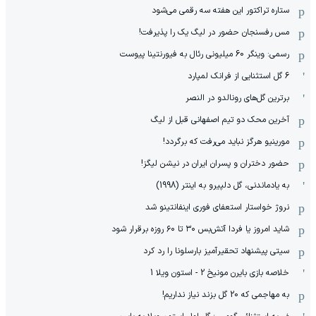
ستاره تراکتور این هفته سه رقمی می‌شود
مس رفسنجان حضور در لیگ یک را پذیرفت!
رسمی: وینگر 60 میلیونی رئال به فیورنتینا پیوست
6 گل استثنایی از فرانک لمپارد
برترین گل‌های رونالدو در النصر
آخرین محک دو تیم اصفهانی قبل از لیگ
مورینیو هرگز نباید می‌رفت که برگردد!
حضور دختران و پسران ایران در نیشن لیگز!
به یادماندنی، گل دلپیرو به اینتر (1998)
نروژ خواستار استعفای فوری اینفانتینو شد
شاید امروز یا فردا آتش‌بس ۳۰ تا ۶۰ روزه برقرار شود
سیتی پیشنهاد تحقیرآمیز بارسلونا را رد کرد
خلاصه بازی بایرن مونیخ 2 - استون ویلا 1
به مهاجمی که 20 گل بزند نیاز نداریم!