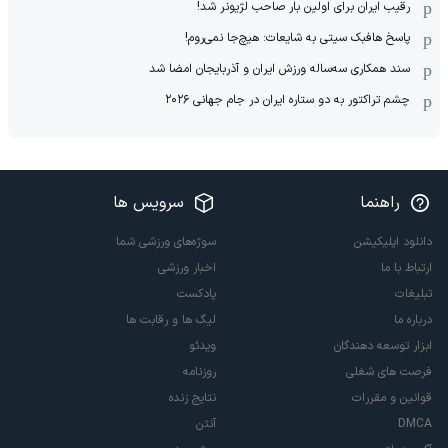
رقیب ایران برای اولین بار صاحب لژیونر شد!
پاسخ هافبک سیتی به شایعات: هیچ‌جا نمی‌روم!
سند همکاری سه‌ساله‌ ‌ورزش ایران و آذربایجان امضا شد
چشم تراکتور به دو ستاره ایران در جام جهانی ۲۰۲۶
راهنما
سرویس ها
دانلود اپلیکیشن
سوژه‌های ورزشی شما
ارتباط با ما
اخبار ورزشی
تبلیغات
پادکست
درباره ما
لیگ ها و رقابت ها
ابزار توسعه دهندگان
ویدئو
فرصت های شغلی
روزنامه
قوانین و مقررات
نتایج زنده
DMCA
آنتن