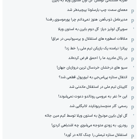
ضربه استثنائی گومس؛ گل اول استون ویلا به بایرن
معمای سمت چپ بارسلونا پیچیده‌تر شد
مدیرعامل ذوب‌آهن: هنوز نمی‌دانم چرا پورموسوی رفت!
سوپرگل لوئیز دیاز؛ گل دوم بایرن به استون ویلا
ملاقات اسطوره های استقلال و پرسپولیس در عراق!
پیاتزا نیامده یک بازیکن تیم ملی را خط زد!
در رئال مادرید ما را احمق فرض کرده‌اند
سیو های درخشان خردسال ترین دروازبان جهان!
انتقال ستاره پی‌اس‌جی به لیورپول قطعی شد؟
کاپیتان تیم ملی در استقلال ماندنی شد
این 10 نفر به عروسی رونالدو دعوت نمی‌شوند!
رسمی: گلر منچستریونایتد لالیگایی شد
گل اول بایرن مونیخ به استون ویلا توسط کیم مین جائه
رودری، به زودی متوجه می‌شوی چه اشتباهی کردی!
استقلال ستاره تیمش را چنگ کاله در آورد!