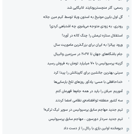
رسمی: گلر منچستریونایتد لالیگایی شد
گل اول بایرن مونیخ به استون ویلا توسط کیم مین جائه
رودری، به زودی متوجه می‌شوی چه اشتباهی کردی!
استقلال ستاره تیمش را چنگ کاله در آورد!
ورود پیاتزا به ایران برای بزرگ‌ترین ماموریت سال
جام باشگاه‌های جهان تا ۲۰۲۷ در سرزمین والیبال
گزینه پرسپولیس با ۷۰ میلیارد تومان به فروش رسید
سیتی بهترین جانشین برای کاپیتانش را پیدا کرد
خداحافظی با مسی؛ یادآور روزهای تلخ بارسایی‌ها
آموریم: میلان را باید در همه جام‌ها قهرمان کنم
سه کشور منطقه توافقنامه‌ی نظامی امضا کردند
تیم جدید مهاجم سابق پرسپولیس در سوپر لیگ ترکیه!
تیم جدید سردار دورسون ، مهاجم سابق پرسپولیس
دیومانده اولین بازی با رئال را از دست داد