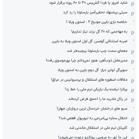
شاید امروز یا فردا آتش‌بس ۳۰ تا ۶۰ روزه برقرار شود
سیتی پیشنهاد تحقیرآمیز بارسلونا را رد کرد
خلاصه بازی بایرن مونیخ 2 - استون ویلا 1
به مهاجمی که 20 گل بزند نیاز نداریم!
ضربه استثنائی گومس؛ گل اول استون ویلا به بایرن
معمای سمت چپ بارسلونا پیچیده‌تر شد
مدیرعامل ذوب‌آهن: هنوز نمی‌دانم چرا پورموسوی رفت!
سوپرگل لوئیز دیاز؛ گل دوم بایرن به استون ویلا
ملاقات اسطوره های استقلال و پرسپولیس در عراق!
پیاتزا نیامده یک بازیکن تیم ملی را خط زد!
در رئال مادرید ما را احمق فرض کرده‌اند
سیو های درخشان خردسال ترین دروازبان جهان!
انتقال ستاره پی‌اس‌جی به لیورپول قطعی شد؟
کاپیتان تیم ملی در استقلال ماندنی شد
این 10 نفر به عروسی رونالدو دعوت نمی‌شوند!