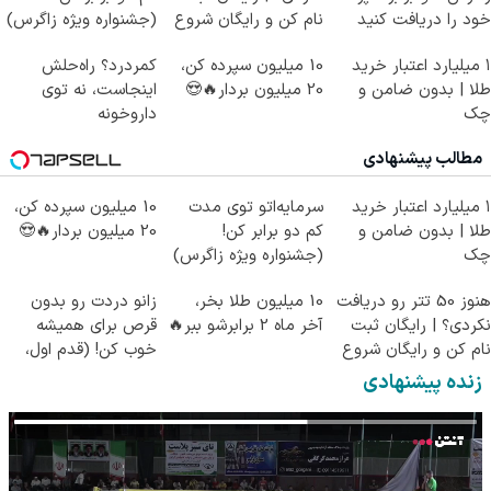
خود را دریافت کنید
نام کن و رایگان شروع
(جشنواره ویژه زاگرس)
کن!
🔥
۱ میلیارد اعتبار خرید
10 میلیون سپرده کن،
کمردرد؟ راه‌حلش
طلا | بدون ضامن و
20 میلیون بردار🔥😍
اینجاست، نه توی
چک
داروخونه
مطالب پیشنهادی
۱ میلیارد اعتبار خرید
سرمایه‌اتو توی مدت
10 میلیون سپرده کن،
طلا | بدون ضامن و
کم دو برابر کن!
20 میلیون بردار🔥😍
چک
(جشنواره ویژه زاگرس)
🔥
هنوز 50 تتر رو دریافت
10 میلیون طلا بخر،
زانو دردت رو بدون
نکردی؟ | رایگان ثبت
آخر ماه 2 برابرشو ببر🔥
قرص برای همیشه
نام کن و رایگان شروع
خوب کن! (قدم اول،
کن!
پرسش‌نامه)
زنده پیشنهادی