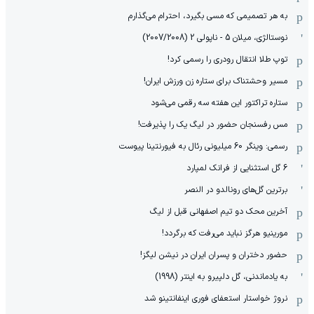
به هر تصمیمی که مسی بگیرد، احترام می‌گذارم
نوستالژی، میلان 5 - ناپولی 2 (2007/2008)
توپ طلا انتقال رودری را رسمی کرد!
مسیر وحشتناک برای ستاره زن ورزش ایران!
ستاره تراکتور این هفته سه رقمی می‌شود
مس رفسنجان حضور در لیگ یک را پذیرفت!
رسمی: وینگر 60 میلیونی رئال به فیورنتینا پیوست
6 گل استثنایی از فرانک لمپارد
برترین گل‌های رونالدو در النصر
آخرین محک دو تیم اصفهانی قبل از لیگ
مورینیو هرگز نباید می‌رفت که برگردد!
حضور دختران و پسران ایران در نیشن لیگز!
به یادماندنی، گل دلپیرو به اینتر (1998)
نروژ خواستار استعفای فوری اینفانتینو شد