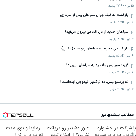
15 تیر
-
27.4K
بازدید
بازگشت هافبک جوان سپاهان پس از سربازی
16 تیر
-
19.7K
بازدید
سپاهان جدید از دل آکادمی بیرون می‌آید؟
16 تیر
-
14.5K
بازدید
یار قدیمی محرم به سپاهان پیوست (عکس)
16 تیر
-
55.8K
بازدید
گزینه مورایس بالاخره به سپاهان می‌رود!
16 تیر
-
31.6K
بازدید
نه پرسپولیس، نه تراکتور، لیموچی اینجاست!
16 تیر
-
29.5K
بازدید
مطالب پیشنهادی
با شرکت در جشنواره
هنوز 50 تتر رو دریافت
سرمایه‌اتو توی مدت
زاگرس، دو برابر سپرده
نکردی؟ | رایگان ثبت
کم دو برابر کن!