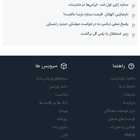
ستاره ژاپن اول شد، ایرانی‌ها درخشیدند
نارضایتی الهلال: قیمت ستاره بارسا بالاست!
پاسخ منفی ترامپ به درخواست موشکی جدید زلنسکی
زبیر استقلال با پاس گل برگشت
راهنما
سرویس ها
دانلود اپلیکیشن
سوژه‌های ورزشی شما
ارتباط با ما
اخبار ورزشی
تبلیغات
پادکست
درباره ما
لیگ ها و رقابت ها
ابزار توسعه دهندگان
ویدئو
فرصت های شغلی
روزنامه
قوانین و مقررات
نتایج زنده
DMCA
آنتن