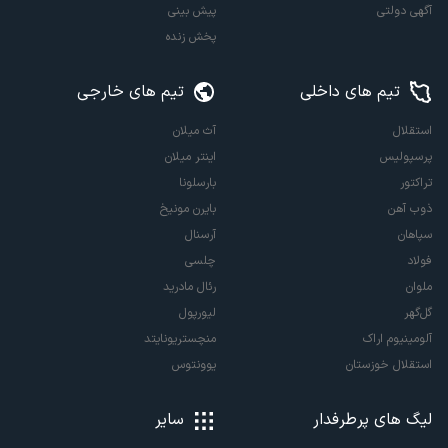
آگهی دولتی
پیش بینی
پخش زنده
تیم های داخلی
تیم های خارجی
استقلال
آث میلان
پرسپولیس
اینتر میلان
تراکتور
بارسلونا
ذوب آهن
بایرن مونیخ
سپاهان
آرسنال
فولاد
چلسی
ملوان
رئال مادرید
گل‌گهر
لیورپول
آلومینیوم اراک
منچستریونایتد
استقلال خوزستان
یوونتوس
لیگ های پرطرفدار
سایر