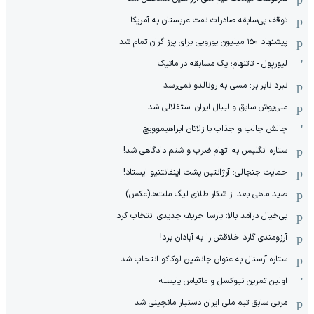
توقف بی‌سابقه صادرات نفت عربستان به آمریکا
پیشنهاد ۱۵۰ میلیون یورویی برای پرز گران تمام شد
لیورپول - تاتنهام؛ یک مسابقه دراماتیک
نبرد نابرابر: مسی به رونالدو نمی‌رسد
ملی‌پوش سابق والیبال ایران استقلالی شد
چالش جالب و جذاب با زلاتان ابراهیموویچ
ستاره انگلیس به اتهام ضرب و شتم دادگاهی شد!
حمایت جنجالی: آرژانتین پشت اینفانتنیو ایستاد!
صید ماهی بعد از شکار طلای لیگ ملت‌ها(عکس)
بی‌خیال درآمد بالا: بارسا حریف جدیدی انتخاب کرد
آرزومندی گارد خلاقش را به آبادان برد!
ستاره آرسنال به عنوان جانشین لوکاکو انتخاب شد
اولین تمرین نیوکسل و ماتیاس یایسله
مربی سابق تیم ملی ایران دستیار مانچینی شد