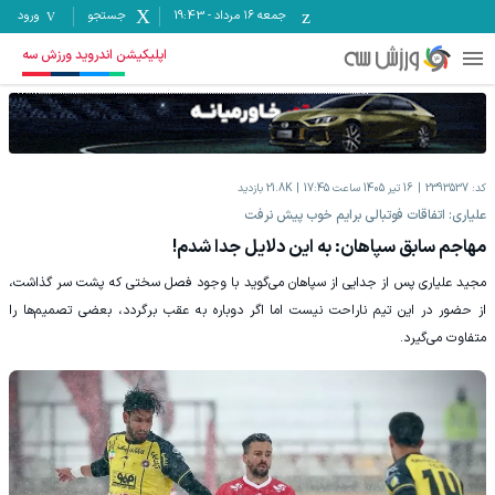
جمعه ۱۶ مرداد
-
19:43
جستجو
ورود
اپلیکیشن اندروید ورزش سه
کد:
2393537
16 تیر 1405 ساعت 17:45
21.8K
بازدید
علیاری: اتفاقات فوتبالی برایم خوب پیش نرفت
مهاجم سابق سپاهان: به این دلایل جدا شدم!
مجید علیاری پس از جدایی از سپاهان می‌گوید با وجود فصل سختی که پشت سر گذاشت،
از حضور در این تیم ناراحت نیست اما اگر دوباره به عقب برگردد، بعضی تصمیم‌ها را
متفاوت می‌گیرد.