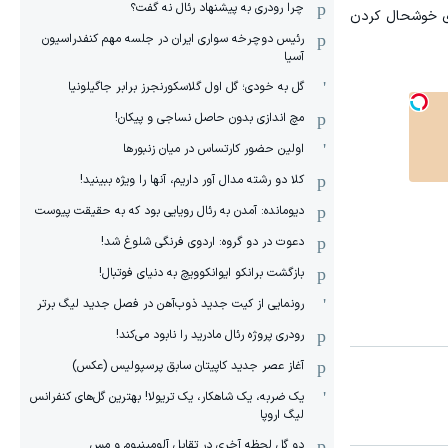
چرا رودری به پیشنهاد رئال نه گفت؟
ای خوشحال کردن
رئیس دوچرخه سواری ایران در جلسه مهم کنفدراسیون
آسیا
گل به خودی؛ گل اول گلاسکورنجرز برابر جاگیلونیا
مچ اندازی بدون حاصل نساجی و پیکان!
اولین حضور کارتساس در میان زنبورها
کلا دو‌ رشته مدال آور داریم، آنها را ویژه ببینید!
دیومانده: آمدن به رئال رویایی بود که به حقیقت پیوست
دعوت در دو گروه: اردوی فرنگی شلوغ شد!
بازگشت برانکو ایوانکوویچ به دنیای فوتبال!
رونمایی از کیت جدید ذوب‌آهن در فصل جدید لیگ برتر
رودری پروژه رئال مادرید را نابود می‌کند!
آغاز عصر جدید کاپیتان سابق پرسپولیس (عکس)
یک ضربه، یک شاهکار، یک تریولا! بهترین گل‌های کنفرانس
لیگ اروپا
دو گل لحظه آخری در تقابل آلومینیوم و مس