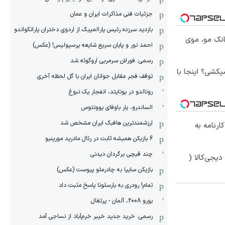
جزئیات فنی مذاکرات ایران و عمان
بازدید سرزده رئیس پارالمپیک از اردوی دختران پاراتکواندو
انک مو، موی
احمد نور و پایان سریع شایعه پرسپولیس! (عکس)
رسمی: فورلان سرمربی اروگوئه شد
کشی؟ اینجا با
توقف فجر مقابل جوانان ایران با گل لحظه آخری
رونالدو در یونایتد، انفجار یک نبوغ
الساندرو، یار باوفای یوونتوس
ارزشمندترین هافبک ایران مشخص شد
 کارنامه به
6 بازیکن همیشه ثابت در رئال مادرید مورینیو
چند قیچی برگردان دیدنی
یجی‌کالا (
بازیکن سایپا به چادرملو پیوست (عکس)
تمام! رودری به بارسلونا پاسخ مثبت داد
یورو 2008، آلمان - پرتغال
رسمی: خرید جدید خیبر خرم‌آباد از نساجی آمد