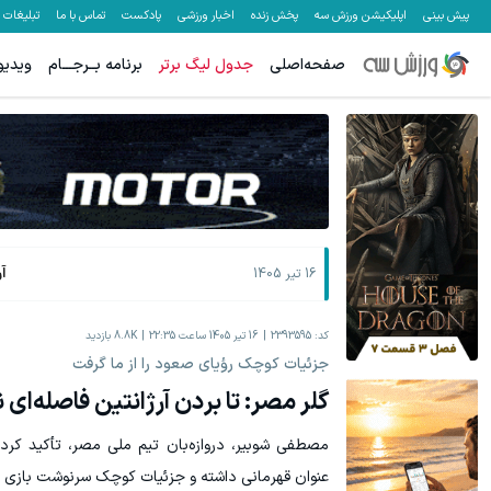
پیش بینی
اپلیکیشن ورزش سه
پخش زنده
اخبار ورزشی
پادکست
تماس با ما
تبلیغات
صفحه‌اصلی
جدول لیگ برتر
برنامه بــرجـــام
ویدیو
هنوز 50 تتر رو دریافت نکردی؟ | رایگان ثبت نام کن و رایگان شروع کن!
رشد فروشگاه
دریافت 50 تتر !
آ
16 تیر 1405
کد:
2393595
16 تیر 1405 ساعت 22:35
8.8K
بازدید
جزئیات کوچک رؤیای صعود را از ما گرفت
گلر مصر: تا بردن آرژانتین فاصله‌ای 
مصطفی شوبیر، دروازه‌بان تیم ملی مصر، تأکید کر
عنوان قهرمانی داشته و جزئیات کوچک سرنوشت بازی را