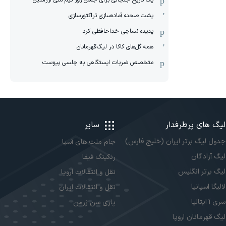
یک تاریخ جنجالی برای جشن روز تیم ملی آرژانتین!
پشت صحنه آماده‌سازی تراکتورسازی
پدیده نساجی خداحافظی کرد
همه گل‌های کاکا در لیگ‌قهرمانان
متخصص ضربات ایستگاهی به چلسی پیوست
لیگ های پرطرفدار
سایر
جدول لیگ برتر ایران (خلیج فارس)
جام ملت های آسیا
لیگ آزادگان
رنکینگ فیفا
لیگ برتر انگلیس
نقل و انتقالات اروپا
لالیگا اسپانیا
نقل و انتقالات ایران
سری آ ایتالیا
پاری سن ژرمن
لیگ قهرمانان اروپا