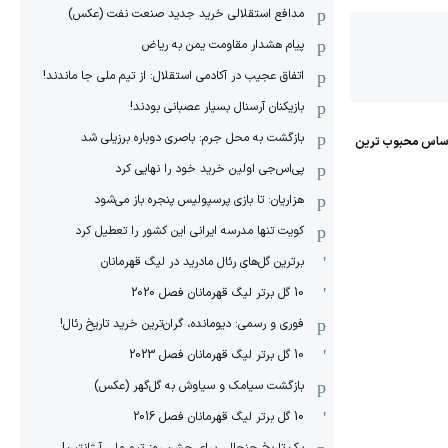
مدافع استقلالی خرید جدید صنعت نفت (عکس)
پیام هشدار مقاومت یمن به ریاض
اتفاق عجیب در آکادمی استقلال: از تیم ملی جا ماندند!
بازیکنان آرسنال بسیار عصبانی بودند!
بازگشت به محل جرم: باصری دوباره برزیلی شد
پی‌اس‌جی اولین خرید خود را نهایی کرد
هزاریان: تا بازی پرسپولیس پنجره باز می‌شود
کویت تنها مدرسه ایرانی این کشور را تعطیل کرد
برترین گل‌های رئال مادرید در لیگ قهرمانان
10 گل برتر لیگ قهرمانان فصل 2020
فوری و رسمی: دیومانده، گران‌ترین خرید تاریخ رئال!
10 گل برتر لیگ قهرمانان فصل 2023
بازگشت سیامک و سیاوش به گل‌گهر (عکس)
10 گل برتر لیگ قهرمانان فصل 2016