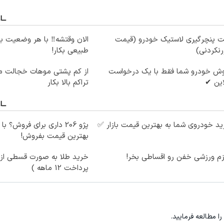
ت پنچرگیری لاستیک خودرو (قیمت
الان وقتشه‼️ با هر وضعیت ب
رنکردنی)
طبیعی بکار!
وش خودرو شما فقط با یک درخواست
از کم پشتی موهات خجالت می
این ✔
تراکم بالا بکار
د خودروی شما به بهترین قیمت بازار ✅
پژو 206 داری برای فروش؟ با
بهترین قیمت بفروش!
زم ورزشی خفن رو اقساطی بخر!
خرید طلا به صورت قسطی از د
پرداخت 12 ماهه )
را مطالعه فرمایید.