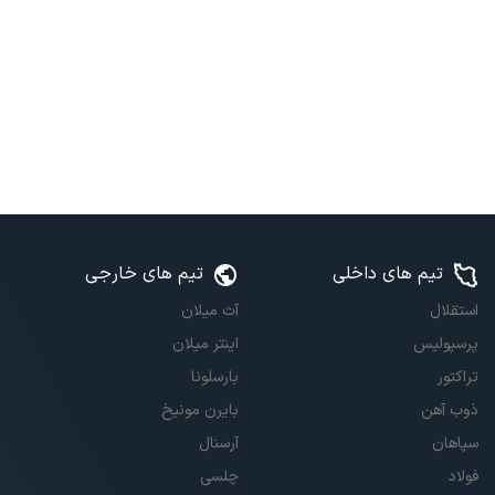
تیم های داخلی
تیم های خارجی
استقلال
آث میلان
پرسپولیس
اینتر میلان
تراکتور
بارسلونا
ذوب آهن
بایرن مونیخ
سپاهان
آرسنال
فولاد
چلسی