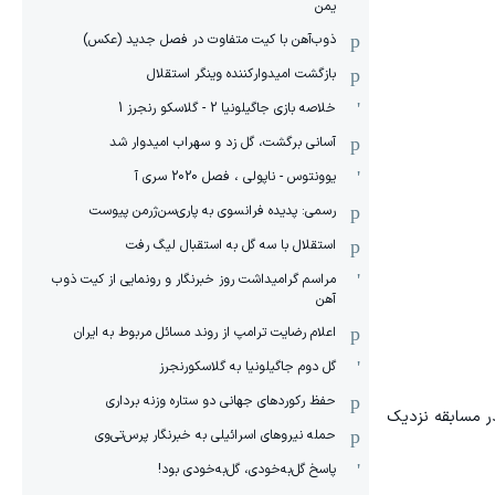
یمن
ذوب‌آهن با کیت متفاوت در فصل جدید (عکس)
بازگشت امیدوارکننده وینگر استقلال
خلاصه بازی جاگیلونیا 2 - گلاسکو رنجرز 1
آسانی برگشت، گل زد و سهراب امیدوار شد
یوونتوس - ناپولی ، فصل 2020 سری آ
رسمی: پدیده فرانسوی به پاری‌سن‌ژرمن پیوست
استقلال با سه گل به استقبال لیگ رفت
مراسم گرامیداشت روز خبرنگار و رونمایی از کیت ذوب
آهن
اعلام رضایت ترامپ از روند مسائل مربوط به ایران
گل دوم جاگیلونیا به گلاسکورنجرز
حفظ رکوردهای جهانی دو ستاره وزنه برداری
ر مسابقه نزدیک
حمله نیروهای اسرائیلی به خبرنگار پرس‌تی‌وی
پاسخ گل‌به‌خودی، گل‌به‌خودی بود!