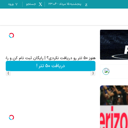
پنجشنبه ۱۵ مرداد
-
23:06
جستجو
ورود
فرم خود را در بزرگترین جشنواره ایمپلنت تهران پر کنید ! | فقط ۲۵ میل
رزرورایگان نوبت
›
‹