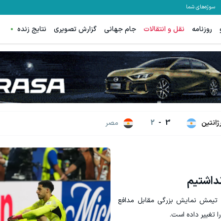
سوژه‌های شما
روزنامه
نقل و انتقالات
جام جهانی
گزارش تصویری
نتایج زنده
ت از اینجا شروع می‌شه، برای درآمد بیشتر، آماده‌ای؟
گردونه شانس ps5 جایزه میده 🔥
فروشنده شو
بچرخونش
رژانتین
3
-
2
مصر
نداشتیم
د تیمش نمایش بزرگی مقابل مدافع
 تغییر داده است.