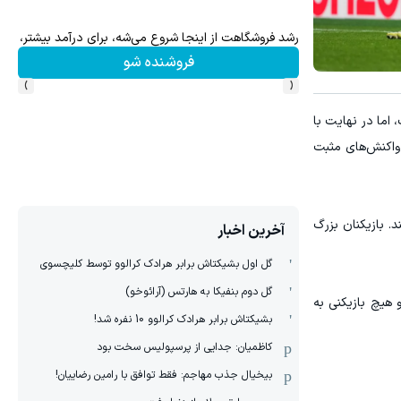
دوناتو برگردون(40%off)
هنوز 50 تتر رو دریافت نکردی؟ | رایگان ثبت نام کن و رایگان شروع کن!
دریافت 50 تتر !
›
‹
اما در نهایت با
 واکنش‌های مثبت
. بازیکنان بزرگ
آخرین اخبار
گل اول بشیکتاش برابر هرادک کرالوو توسط کلیچسوی
گل دوم بنفیکا به هارتس (آرائوخو)
هیچ بازیکنی به
بشیکتاش برابر هرادک کرالوو 10 نفره شد!
کاظمیان: جدایی از پرسپولیس سخت بود
بیخیال جذب مهاجم: فقط توافق با رامین رضاییان!