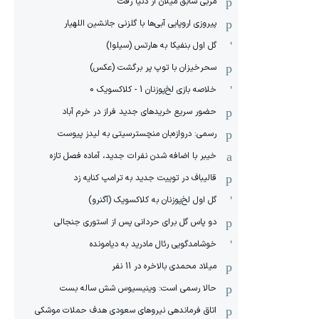
مربی سابق میلان از دنیا رفت
پیروزی اروپایی آبی‌ها با گلزنی جانشین اللهیار
گل اول بنفیکا به هارتس (سیلوا)
سحرخیزان با توپ پر برگشت (عکس)
خلاصه بازی لخ‌پوزنان 1 - کلاکسویک 0
حضور سریع خریدهای جدید فراز در خرم آباد
رسمی: دروازه‌بان منچسترسیتی به لیدز پیوست
خیبر با اضافه شدن نفرات جدید، آماده فصل تازه
قالیباف در توییت جدید به ترامپ کنایه زد
گل اول لخ‌پوزنان به کلاکسویک (آگنرو)
دو پاس گل برای حردانی پس از استوری جنجالی
خوشامدگویی رئال مادرید به دیامونده
میلاد محمدی بالاخره در 11 نفر
حالا رسمی است: وینیسیوس شش ساله بست
اتاق فرماندهی نیروهای سعودی هدف حملات موشکی