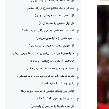
گل ششم بنفیکا به هارتس (شلدروپ)
یک گلر و یک مدافع مطرح در راه اصفهان
گل پنجم بنفیکا به هارتس (دوران)
گل اول هارتس به بنفیکا (رناد)
۹۹ درصد مطمئنم رودری از رئال سوءاستفاده کرد
مسیر ناگویا از فدراسیون می‌گذرد
گل چهارم بنفیکا به هارتس (پاولیدیس)
فدراسیون تأیید کرد: بونوچی دستیار مانچینی می‌شود
قاب‌هایی از تمرین سرخ‌پوشان پایتخت
هدف قرار دادن اهداف متخاصم در قشم
‏تمرینات نفس‌گیر سرمربی یونانی در تالار مشحون
بازی دوستانه بارسلونا لغو شد
اولین روز ویکتور مونیوز در ترکیب لیورپولی‌ها
مجری مشهور مربی لیگ یک شد
گل سوم بنفیکا به هارتس (پاولیدیس)