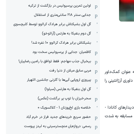
اولین تمرین پرسپولیس در بازگشت از ترکیه
جدایی سنتر ۲۱۸ سانتی‌متری از استقلال
گل اول بشیکتاش برابر هرادک کرالوو توسط کلیچسوی
گل دوم بنفیکا به هارتس (آرائوخو)
بشیکتاش برابر هرادک کرالوو 10 نفره شد!
کاظمیان: جدایی از پرسپولیس سخت بود
بیخیال جذب مهاجم: فقط توافق با رامین رضاییان!
مربی سابق میلان از دنیا رفت
 عنوان کمک‌داور
پیروزی اروپایی آبی‌ها با گلزنی جانشین اللهیار
وری آرژانتینی را
گل اول بنفیکا به هارتس (سیلوا)
سحرخیزان با توپ پر برگشت (عکس)
یش از این در مرحله گروهی، دیدارهای کانادا -
خلاصه بازی لخ‌پوزنان 1 - کلاکسویک 0
ک مسابقه به شدت
حضور سریع خریدهای جدید فراز در خرم آباد
رسمی: دروازه‌بان منچسترسیتی به لیدز پیوست