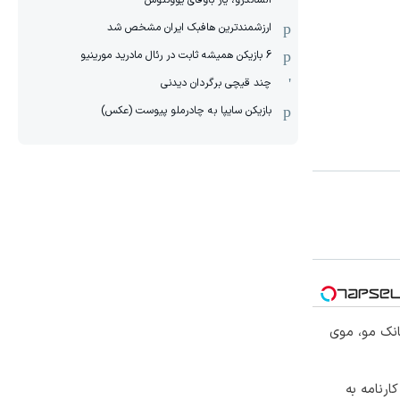
الساندرو، یار باوفای یوونتوس
ارزشمندترین هافبک ایران مشخص شد
6 بازیکن همیشه ثابت در رئال مادرید مورینیو
چند قیچی برگردان دیدنی
بازیکن سایپا به چادرملو پیوست (عکس)
انک مو، موی
 کارنامه به