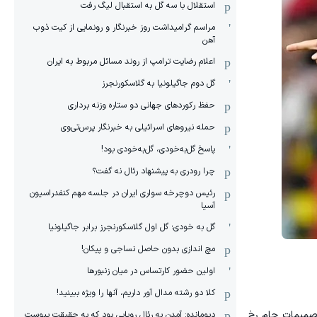
استقلال با سه گل به استقبال لیگ رفت
مراسم گرامیداشت روز خبرنگار و رونمایی از کیت ذوب
آهن
اعلام رضایت ترامپ از روند مسائل مربوط به ایران
گل دوم جاگیلونیا به گلاسکورنجرز
حفظ رکوردهای جهانی دو ستاره وزنه برداری
حمله نیروهای اسرائیلی به خبرنگار پرس‌تی‌وی
پاسخ گل‌به‌خودی، گل‌به‌خودی بود!
چرا رودری به پیشنهاد رئال نه گفت؟
رئیس دوچرخه سواری ایران در جلسه مهم کنفدراسیون
آسیا
گل به خودی؛ گل اول گلاسکورنجرز برابر جاگیلونیا
مچ اندازی بدون حاصل نساجی و پیکان!
اولین حضور کارتساس در میان زنبورها
کلا دو‌ رشته مدال آور داریم، آنها را ویژه ببینید!
تصمیمات جام رخ
دیومانده: آمدن به رئال رویایی بود که به حقیقت پیوست