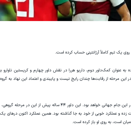
 روی یک تیم کاملاً آرژانتینی حساب کرده است.
ده به عنوان کمک‌داور دوم، داریو هررا در نقش داور چهارم و کریستین ناوارو به
 این مرحله از رقابت‌ها چندان رایج نیست و پایبندی و اعتماد این نهاد به گروه دا
دیدار فرانسه - مراکش، سومین قضاوت فاکوندو تلو در این جام جهانی خواهد بود. این داور ۴۴ ساله پ
وت زده و عملکرد خوبی از خود به جا گذاشته بود. همین عملکرد اکنون درهای ی
یان است، به روی او باز کرده است.