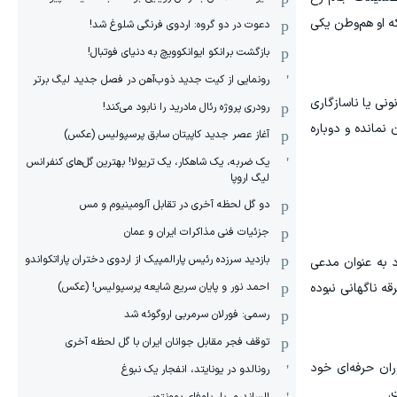
که او هم‌وطن یکی
دعوت در دو گروه: اردوی فرنگی شلوغ شد!
بازگشت برانکو ایوانکوویچ به دنیای فوتبال!
رونمایی از کیت جدید ذوب‌آهن در فصل جدید لیگ برتر
ونی یا ناسازگاری
رودری پروژه رئال مادرید را نابود می‌کند!
 نمانده و دوباره
آغاز عصر جدید کاپیتان سابق پرسپولیس (عکس)
یک ضربه، یک شاهکار، یک تریولا! بهترین گل‌های کنفرانس
لیگ اروپا
دو گل لحظه آخری در تقابل آلومینیوم و مس
جزئیات فنی مذاکرات ایران و عمان
بازدید سرزده رئیس پارالمپیک از اردوی دختران پاراتکواندو
د به عنوان مدعی
احمد نور و پایان سریع شایعه پرسپولیس! (عکس)
 است، در حالی که مراکش بار دیگر ثابت می‌کند عملکرد تاریخی‌اش در قطر ۲۰۲۲ یک جرقه ناگهانی نبوده
رسمی: فورلان سرمربی اروگوئه شد
توقف فجر مقابل جوانان ایران با گل لحظه آخری
ران حرفه‌ای خود
رونالدو در یونایتد، انفجار یک نبوغ
.