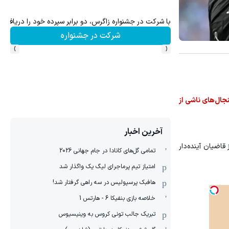
فرصت ویژه‼️ استخدام بیمه سامان با حقوق و مزایای بالا
ه
تکمیل فرم
›
‹
جال‌های ناشی از
آخرین اخبار
اضیان آینده‌دار
تمامی گل‌های کانادا در جام جهانی 2026
امتیاز تیم پرماجرای لیگ یک واگذار شد
هافبک پرسپولیس در سه راهی گرفتار شد!
خلاصه بازی بنفیکا 6 - هارتس 1
تبریک جالب تونی کروس به وینیسیوس