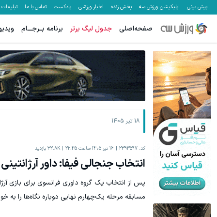
پیش بینی
اپلیکیشن ورزش سه
پخش زنده
اخبار ورزشی
پادکست
تماس با ما
تبلیغات
صفحه‌اصلی
جدول لیگ برتر
برنامه بــرجـــام
ویدیو
جای بخیه داری؟؟ فقط در 3 هفته ترمیمش کن!😍
10 میلیون سپرده کن، 20 میلیون بردار🔥😍
کلیک کن!
18 تیر 1405
کد:
2393597
16 تیر 1405 ساعت 22:45
32.8K
بازدید
انتخاب جنجالی فیفا: داور آرژانتینی 
پس از انتخاب یک گروه داوری فرانسوی برای بازی آرژا
مسابقه مرحله یک‌چهارم نهایی دوباره نگاه‌ها را به خ