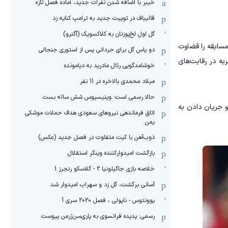
خیبر با اضافه شدن نفرات جدید، آماده فصل تازه
قالیباف در توییت جدید به ترامپ کنایه زد
گل اول لخ‌پوزنان به کلاکسویک (آگنرو)
ی در جام جهانی قطر ۲۰۲۲ نیز حضور داشت و سه مسابقه را قضاوت
دو پاس گل برای حردانی پس از استوری جنجالی
به در رقابت‌های
خوشامدگویی رئال مادرید به دیامونده
میلاد محمدی بالاخره در 11 نفر
حالا رسمی است: وینیسیوس شش ساله بست
 و جریان دادن به
اتاق فرماندهی نیروهای سعودی هدف حملات موشکی
یمن
ذوب‌آهن با کیت متفاوت در فصل جدید (عکس)
بازگشت امیدوارکننده وینگر استقلال
خلاصه بازی جاگیلونیا 2 - گلاسکو رنجرز 1
آسانی برگشت، گل زد و سهراب امیدوار شد
یوونتوس - ناپولی ، فصل 2020 سری آ
رسمی: پدیده فرانسوی به پاری‌سن‌ژرمن پیوست