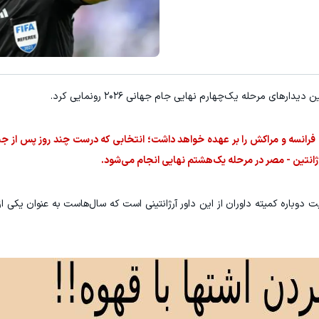
توی مدت کم دو برابر کن! (جشنواره ویژه زاگرس)🔥
10 میلیون سپرده کن، 20 میلیون بردار🔥😍
شرکت در جشنواره
شرکت در جشنوار
های مرحله یک‌چهارم نهایی جام جهانی ۲۰۲۶ رونمایی کرد.
فرانسه و مراکش را بر عهده خواهد داشت؛ انتخابی که درست چند روز پس از جن
ژانتین - مصر در مرحله یک‌هشتم نهایی انجام می‌شود.
وباره کمیته داوران از این داور آرژانتینی است که سال‌هاست به عنوان یکی از ق