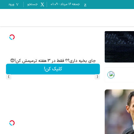
جمعه ۱۶ مرداد
-
01:09
جستجو
ورود
یرانی را ساخت!!!
سرمایه‌اتو توی مدت کم دو برابر کن! (جشنواره ویژه زاگرس)
شرکت در جشنواره
›
‹