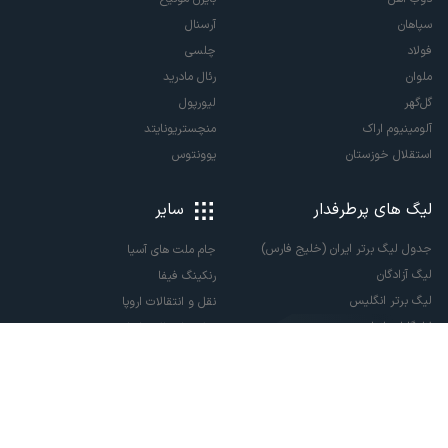
سپاهان
آرسنال
فولاد
چلسی
ملوان
رئال مادرید
گل‌گهر
لیورپول
آلومینیوم اراک
منچستریونایتد
استقلال خوزستان
یوونتوس
لیگ های پرطرفدار
سایر
جدول لیگ برتر ایران (خلیج فارس)
جام ملت های آسیا
لیگ آزادگان
رنکینگ فیفا
لیگ برتر انگلیس
نقل و انتقالات اروپا
لالیگا اسپانیا
نقل و انتقالات ایران
سری آ ایتالیا
پاری سن ژرمن
لیگ قهرمانان اروپا
لیگ نخبگان آسیا
لیگ قهرمانان آسیا دو