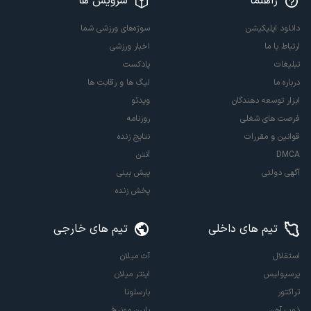
راهنما
سرویس ها
دانلود اپلیکیشن
سوژه‌های ورزشی شما
ارتباط با ما
اخبار ورزشی
تبلیغات
پادکست
درباره ما
لیگ ها و رقابت ها
ابزار توسعه دهندگان
ویدئو
فرصت های شغلی
روزنامه
قوانین و مقررات
نتایج زنده
DMCA
آنتن
آگهی دولتی
پیش بینی
پخش زنده
تیم های داخلی
تیم های خارجی
استقلال
آث میلان
پرسپولیس
اینتر میلان
تراکتور
بارسلونا
ذوب آهن
بایرن مونیخ