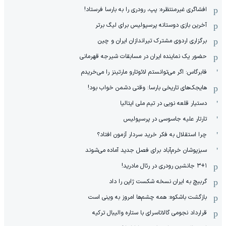
افشاگری غیرمنتظره: پپ، رودری را به بارسا فرستاد!
آخرین بازی دوستانه پرسپولیس برای لیگ برتر
برگزاری اردوی مشترک تیراندازان ایران و چین
حضور یک نماینده ایران در مسابقات شیرجه قهرمانی
فابرگاس: اگر می‌توانستم لائوتارو مارتینز را می‌خریدم
هایجک‌های تاریخی بارسا: وقتی دشمن خواب بود!
دستیار قلعه نویی در تیم ملی ایتالیا
تارتار علیه جاسوسی در پرسپولیس
چرا استقلال به فکر خرید سردار آزمون افتاد؟
سبزپوشان خرم‌آباد برای فصل جدید آماده می‌شوند
۳+۱ جانشین رودری در رئال مادرید!
گربیچ به ایران نسخه شکست ژاپن را داد
بازگشت باشکوه: همه چشم‌ها امروز به وینی است
قرارداد نجومی گالاتاسرای با ستاره والیبال ترکیه