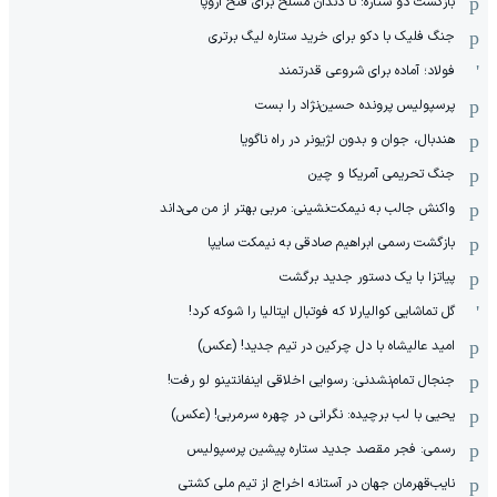
بازگشت دو ستاره: تا دندان مسلح برای فتح اروپا
جنگ فلیک با دکو برای خرید ستاره لیگ برتری
فولاد؛ آماده برای شروعی قدرتمند
پرسپولیس پرونده حسین‌نژاد را بست
هندبال، جوان و بدون لژیونر در راه ناگویا
جنگ تحریمی آمریکا و چین
واکنش جالب به نیمکت‌نشینی: مربی بهتر از من می‌داند
بازگشت رسمی ابراهیم صادقی به نیمکت سایپا
پیاتزا با یک دستور جدید برگشت
گل تماشایی کوالیارلا که فوتبال ایتالیا را شوکه کرد!
امید عالیشاه با دل چرکین در تیم جدید! (عکس)
جنجال تمام‌نشدنی:‌ رسوایی اخلاقی اینفانتینو لو رفت!
یحیی با لب برچیده: نگرانی در چهره سرمربی! (عکس)
رسمی: فجر مقصد جدید ستاره پیشین پرسپولیس
نایب‌قهرمان جهان در آستانه اخراج از تیم ملی کشتی