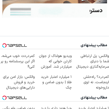
مطالب پیشنهادی
والکس: پل ارتباطی
ویدیو هولناک از جوان
کمردردت خوب می‌شه،
شما با دنیای
کارتن خوابی که
اگر این پرسشنامه رو پر
سرمایه‌گذاری دیجیتال
میلیاردر شد. آموزش
کنی!!
رایگان
کمردرد؟ راه‌حلش
۱ میلیارد اعتبار خرید
والکس: بازار امن برای
اینجاست، نه توی
طلا | بدون ضامن و
خرید و فروش
داروخونه
چک
دارایی‌های دیجیتال
مطالب پیشنهادی
۱ میلیارد اعتبار خرید
چرا هنوز داری با درد
بدون ضامن وام بگیر،