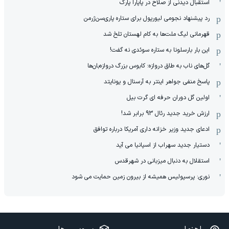
استقبال دیدنی از صلاح در پاپارا پارک
رد پیشنهاد نجومی لیورپول برای ستاره پاری‌سن‌ژرمن
قهرمانی لیگ ملت‌ها به کام لهستان تلخ شد
این بار بارسلونا به ستاره سوئدی نه گفت!
گل‌های ناب به طاق دروازه؛ کابوس بزرگ دروازه‌بان‌ها
پاسخ منفی جواهر اینتر به آرسنال و یونایتد
اولین گل دوران حرفه ای گرت بیل
ارزش خرید جدید رئال 93 برابر شد!
ادعای جدید وزیر خزانه داری آمریکا درباره توافق
دستیار جدید سهراب از اسپانیا می آید
استقلال به دنبال میزبانی در شهرقدس
نوری: پرسپولیس همیشه از بیرون زمین حمایت می شود