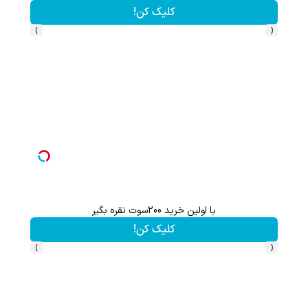
تخفیف ویژه!
›
‹
ثبت نام کن؛خرید کن؛نقره ببر
کلیک کن!
›
‹