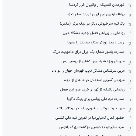
قهرمانان المپیک از والیبال فرار کردند!
پرافتخارترین تیم ایران دوباره استارت زد
یک تیم سرخپوش دیگر در لیگ برتر! (عکس)
رونمایی از پیراهن فصل جدید باشگاه خیبر
آرسنال باید زودتر ستاره یونایتد را بخرد!
استارت پاسور شماره یک ایران برای مأموریت بزرگ
میهمان ویژه فدراسیون کشتی از پرسپولیس
مربی سرشناس مشکل نایب قهرمان جهان را لو داد
میزبانی آسیایی استقلال در هاله‌ای از ابهام
رونمایی باشگاه گل‌گهر از خرید های این فصل
استارت تیم ملی بوکس برای رینگ ناگویا
هرن: نبرد جوشوا و فیوری باید در بریتانیا باشد
حضور کمال کامیابی‌نیا در تمرین تیم ملی کشتی
امید ساپینتو به دومین بازگشت بزرگ پافوس