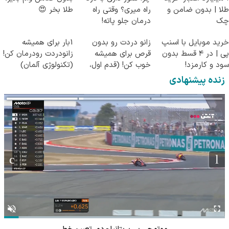
طلا | بدون ضامن و
راه میری؟ وقتی راه
طلا بخر 😍
چک
درمان جلو پاته!
خرید موبایل با اسنپ
زانو دردت رو بدون
1بار برای همیشه
پی | در ۴ قسط بدون
قرص برای همیشه
زانودردت رودرمان کن!
سود و کارمزد!
خوب کن! (قدم اول،
(تکنولوژی آلمان)
پرسش‌نامه)
◂پرسشنامه▸
زنده پیشنهادی