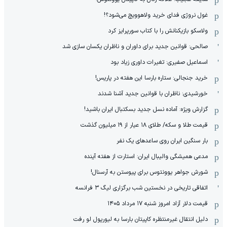
غول نروژی فدای خرید ولاهوویچ می‌شود؟!
ولاسکو بازیکنانش را با کتاب سورپرایز کرد
صالحی: قوانین جدید برای داوران و ناظران یکسان سازی شد
اسماعیل صفیری: تغیرات داوری زیاد بود
خرید جنجالی: ستاره بارسا این هفته در پاریس!
خورشیدی: ناظران با قوانین جدید آشنا شدند
گزارش ویژه‌: آماده نسل جدید بسکتبال ایران باشید!
قیمت طلا و سکه/ طلای ۱۸ عیار از ۱۹ میلیون گذشت
بار سنگین ایران روی ساعدهای یک نفر
مدعی همیشگی والیبال ایران: استارت از هفته آینده
شورش جواهر یوونتوس برای پیوستن به آرسنال!
اتفاقی تاریخی در نخستین شب برگزاری لیگ ۳ فرانسه
قیمت دلار آزاد امروز شنبه ۱۷ مرداد ۱۴۰۵
دلیل انتقال غیرمنتظره کاپیتان بارسا به لیورپول لو رفت