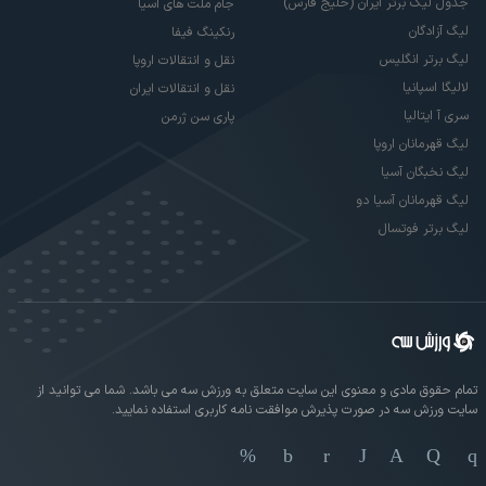
جدول لیگ برتر ایران (خلیج فارس)
جام ملت های آسیا
لیگ آزادگان
رنکینگ فیفا
لیگ برتر انگلیس
نقل و انتقالات اروپا
لالیگا اسپانیا
نقل و انتقالات ایران
سری آ ایتالیا
پاری سن ژرمن
لیگ قهرمانان اروپا
لیگ نخبگان آسیا
لیگ قهرمانان آسیا دو
لیگ برتر فوتسال
تمام حقوق مادی و معنوی این سایت متعلق به ورزش سه می باشد. شما می توانید از
سایت ورزش سه در صورت پذیرش موافقت نامه کاربری استفاده نمایید.