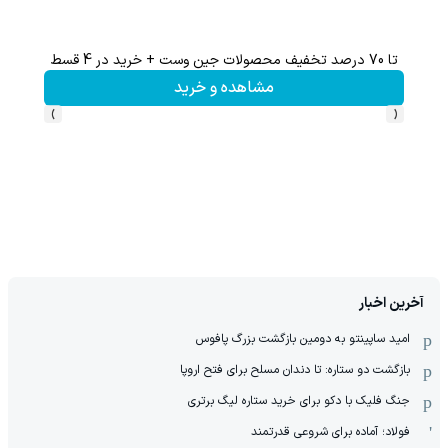
تا 70 درصد تخفیف محصولات جین وست + خرید در 4 قسط
هنوز 50 تتر رو دریافت نکردی؟ | رایگان ثبت نام کن و رایگان شروع کن!
مشاهده و خرید
›
‹
آخرین اخبار
امید ساپینتو به دومین بازگشت بزرگ پافوس
بازگشت دو ستاره: تا دندان مسلح برای فتح اروپا
جنگ فلیک با دکو برای خرید ستاره لیگ برتری
فولاد؛ آماده برای شروعی قدرتمند