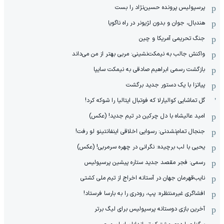
پرسپولیس پرونده حسین‌نژاد را بست
هندبال، جوان و بدون لژیونر در راه ناگویا
جنگ تحریمی آمریکا و چین
واکنش جالب به نیمکت‌نشینی: مربی بهتر از من می‌داند
بازگشت رسمی ابراهیم صادقی به نیمکت سایپا
پیاتزا با یک دستور جدید برگشت
گل تماشایی کوالیارلا که فوتبال ایتالیا را شوکه کرد!
امید عالیشاه با دل چرکین در تیم جدید! (عکس)
جنجال تمام‌نشدنی:‌ رسوایی اخلاقی اینفانتینو لو رفت!
یحیی با لب برچیده: نگرانی در چهره سرمربی! (عکس)
رسمی: فجر مقصد جدید ستاره پیشین پرسپولیس
نایب‌قهرمان جهان در آستانه اخراج از تیم ملی کشتی
افشاگری غیرمنتظره: پپ، رودری را به بارسا فرستاد!
آخرین بازی دوستانه پرسپولیس برای لیگ برتر