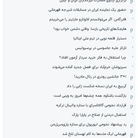
برگزاری اردوی مشترک تیراندازان ایران و چین
حضور یک نماینده ایران در مسابقات شیرجه قهرمانی
فابرگاس: اگر می‌توانستم لائوتارو مارتینز را می‌خریدم
هایجک‌های تاریخی بارسا: وقتی دشمن خواب بود!
دستیار قلعه نویی در تیم ملی ایتالیا
تارتار علیه جاسوسی در پرسپولیس
چرا استقلال به فکر خرید سردار آزمون افتاد؟
سبزپوشان خرم‌آباد برای فصل جدید آماده می‌شوند
۳+۱ جانشین رودری در رئال مادرید!
گربیچ به ایران نسخه شکست ژاپن را داد
بازگشت باشکوه: همه چشم‌ها امروز به وینی است
قرارداد نجومی گالاتاسرای با ستاره والیبال ترکیه
استقبال دیدنی از صلاح در پاپارا پارک
رد پیشنهاد نجومی لیورپول برای ستاره پاری‌سن‌ژرمن
قهرمانی لیگ ملت‌ها به کام لهستان تلخ شد