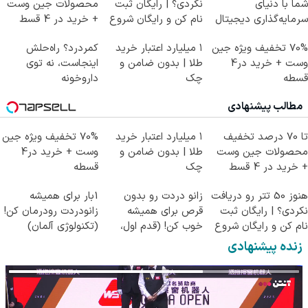
شما با دنیای
نکردی؟ | رایگان ثبت
محصولات جین وست
سرمایه‌گذاری دیجیتال
نام کن و رایگان شروع
+ خرید در 4 قسط
کن!
70% تخفیف ویژه جین
۱ میلیارد اعتبار خرید
کمردرد؟ راه‌حلش
وست + خرید در4
طلا | بدون ضامن و
اینجاست، نه توی
قسطه
چک
داروخونه
مطالب پیشنهادی
تا 70 درصد تخفیف
۱ میلیارد اعتبار خرید
70% تخفیف ویژه جین
محصولات جین وست
طلا | بدون ضامن و
وست + خرید در4
+ خرید در 4 قسط
چک
قسطه
هنوز 50 تتر رو دریافت
زانو دردت رو بدون
1بار برای همیشه
نکردی؟ | رایگان ثبت
قرص برای همیشه
زانودردت رودرمان کن!
نام کن و رایگان شروع
خوب کن! (قدم اول،
(تکنولوژی آلمان)
کن!
پرسش‌نامه)
◂پرسشنامه▸
زنده پیشنهادی