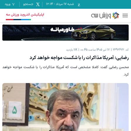
شنبه ۱۷ مرداد
-
12:14
جستجو
ورود
اپلیکیشن اندروید ورزش سه
کد:
2393622
17 تیر 1405 ساعت 00:45
11K
بازدید
رضایی: آمریکا مذاکرات را با شکست مواجه خواهد کرد
محسن رضایی گفت: کاملا مشخص است که آمریکا مذاکرات را با شکست مواجه خواهد
کرد.