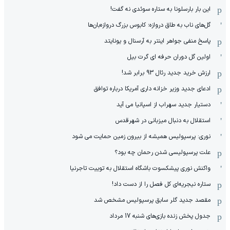
این بار بارسلونا به ستاره سوئدی نه گفت!
گل‌های ناب به طاق دروازه؛ کابوس بزرگ دروازه‌بان‌ها
پاسخ منفی جواهر اینتر به آرسنال و یونایتد
اولین گل دوران حرفه ای گرت بیل
ارزش خرید جدید رئال 93 برابر شد!
ادعای جدید وزیر خزانه داری آمریکا درباره توافق
دستیار جدید سهراب از اسپانیا می آید
استقلال به دنبال میزبانی در شهرقدس
نوری: پرسپولیس همیشه از بیرون زمین حمایت می شود
علت پرسپولیسی شدن رحمان چه بود؟
واکنش نوری پیشکسوت باشگاه استقلال به توییت تاجرنیا
ستاره نیجریه‌ای کل فصل را از دست داد!
مقصد جدید گلر سابق پرسپولیس مشخص شد
جدول پخش زنده بازی‌های شنبه 17 مرداد