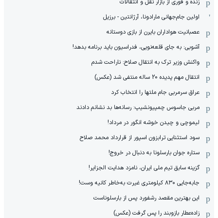
زنده و فوری از بازار نقل و انتقالات
اولین جام‌جهانی مارادونا، آرژانتین - برزیل
عصبانیت هواداران بایرن از بازی دوستانه
آشوبی: به جای قلعه‌نویی، فدراسیون باید برنامه بدهد!
واکنش وزیر ترک به انتقال صلاح: ناراحت شدم
انتقال مهم پدیده 20 ساله منتفی شد (عکس)
عراق سرمربی جام ملتها را انتخاب کرد
مربی جاسوس چمپیونشیپ: رسانه‌ها بد نشانم دادند
لیموچی و چیدن خوشه انگور در مرداد!
سود استثنایی ترابزون اسپور از قرارداد محمد صلاح
ستاره جوان بارسلونا به دنبال در خروج!
گزینه سابق تیم ملی ایران، نامزد هدایت الجزایر!
جابه‌جایی ۸۳۰ کیلومتری غیرت به‌خاطر کانیه وست!
این بهترین مقصد رشفورد پس از بارسلوناست
زاده‌عطار بازوبند را پس گرفت (عکس)