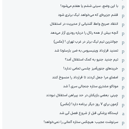
با این وضع، سیتی ششم یا هفتم می‌شود!
قشم جزیره‌ای که می‌خواهد لیگ برتری شود
انتقاد صریح واعظ آشتیانی از مدیریت در استقلال
آنچه بیش از همه رئال را درباره رودری آزار می‌دهد
جوانترین تیم لیگ برتر در غرب تهران ! (عکس)
تمدید قرارداد وینیسیوس به ضرر بارسلونا شد
تیم جدید جنپو به کمک استقلال آمد؟
خریدهای جنون‌آمیز چلسی تمامی ندارد!
امضای مرا جعل کردند تا قرارداد را منسوخ کنند
موناکو مشتری ستاره جنجالی سری آ شد
چینی: بعضی بازیکنان در حد پیراهن استقلال نبودند
آزمون برای 7 روز دیگر برنامه دارد! (عکس)
ایستگاه پزشکی قبل از شروع فصل آبی شد
سرنوشت عجیب: هیچکس ستاره آلمانی را نمی‌خواهد!