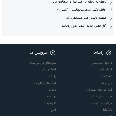
لحظه به لحظه با اخبار نقل و انتقالات ایران
خاطره‌انگیز، منچستریونایتد2 - آرسنال 0
مقصد کاپیتان مس مشخص شد
آغاز فصل جدید النصر بدون رونالدو!
راهنما
سرویس ها
دانلود اپلیکیشن
سوژه‌های ورزشی شما
ارتباط با ما
اخبار ورزشی
تبلیغات
پادکست
درباره ما
لیگ ها و رقابت ها
ابزار توسعه دهندگان
ویدئو
فرصت های شغلی
روزنامه
قوانین و مقررات
نتایج زنده
DMCA
آنتن