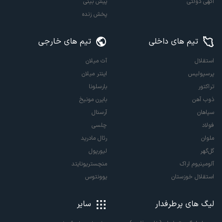
آگهی دولتی
پیش بینی
پخش زنده
تیم های داخلی
تیم های خارجی
استقلال
آث میلان
پرسپولیس
اینتر میلان
تراکتور
بارسلونا
ذوب آهن
بایرن مونیخ
سپاهان
آرسنال
فولاد
چلسی
ملوان
رئال مادرید
گل‌گهر
لیورپول
آلومینیوم اراک
منچستریونایتد
استقلال خوزستان
یوونتوس
لیگ های پرطرفدار
سایر