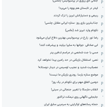
جلالی لای زرورق در پرسپولیس! (عکس)
اینتر در تابستان هم یووه را می‌برد!
ربیعی و دستیارانش تبریز را ترک کردند
جذاب‌ترین بازی روز: ستاره ایرانی مقابل چلسی!
نکونام وارد تبریز شد (عکس)
رضا نور: زارع در پرسپولیس بهترین دفاع ایران می‌شود
ابی صادقی: جوانها به سایپا بیایند و پیشرفت کنند!
مسی با جت شخصی در مراسم تدفین پدر
نصی: استقلال بازیکنی در حد رامین پیدا نخواهد کرد
عصبانیت شدید و عجیب اوسیمن در دیدار دوستانه!
موضع ستاره بارسا: رودری بازیکن ما نیست!
دومین اتفاق مهم برای نکونام در یک روز!
انقلاب مارسکا با تغییر جنجالی در سیتی!
جابجایی ناگهانی روی نیمکت تراکتور
حمله رسانه‌های اوکراینی به سرمربی سابق ایران