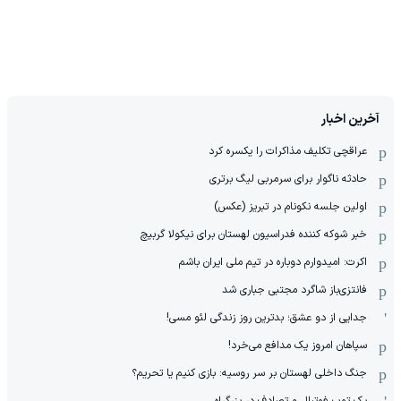
آخرین اخبار
عراقچی تکلیف مذاکرات را یکسره کرد
حادثه ناگوار برای سرمربی لیگ برتری
اولین جلسه نکونام در تبریز (عکس)
خبر شوکه کننده فدراسیون لهستان برای نیکولا گربیچ
اکرت: امیدوارم دوباره در تیم ملی ایران باشم
فانتزی‌باز شاگرد مجتبی جباری شد
جدایی از دو عشق؛ بدترین روز زندگی لئو مسی!
سپاهان امروز یک مدافع می‌خرد!
جنگ داخلی لهستان بر سر روسیه: بازی کنیم یا تحریم؟
یک توپ فوتبال و تصادف در بزرگراه