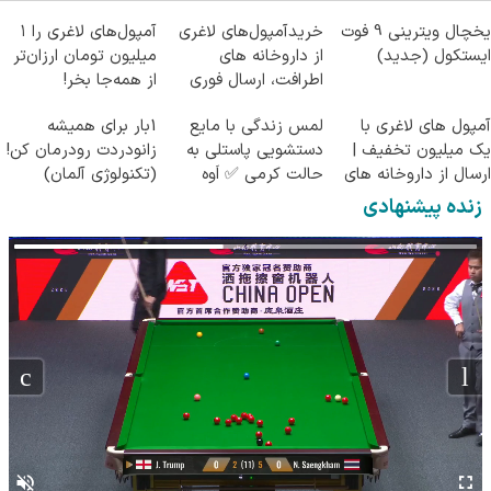
یخچال ویترینی 9 فوت
خریدآمپول‌های لاغری
آمپول‌های لاغری را ۱
ایستکول (جدید)
از داروخانه های
میلیون تومان ارزان‌تر
اطرافت، ارسال فوری
از همه‌جا بخر!
همراه با پک یخ!
آمپول های لاغری با
لمس زندگی با مایع
1بار برای همیشه
یک میلیون تخفیف |
دستشویی پاستلی به
زانودردت رودرمان کن!
ارسال از داروخانه های
حالت کرمی ✅ اَوه
(تکنولوژی آلمان)
معتبر
◂پرسشنامه▸
زنده پیشنهادی