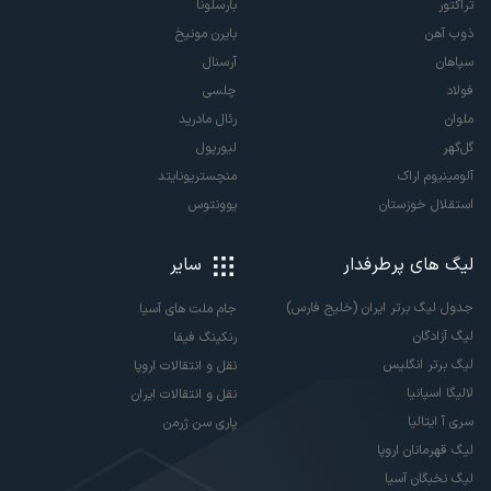
تراکتور
بارسلونا
ذوب آهن
بایرن مونیخ
سپاهان
آرسنال
فولاد
چلسی
ملوان
رئال مادرید
گل‌گهر
لیورپول
آلومینیوم اراک
منچستریونایتد
استقلال خوزستان
یوونتوس
لیگ های پرطرفدار
سایر
جدول لیگ برتر ایران (خلیج فارس)
جام ملت های آسیا
لیگ آزادگان
رنکینگ فیفا
لیگ برتر انگلیس
نقل و انتقالات اروپا
لالیگا اسپانیا
نقل و انتقالات ایران
سری آ ایتالیا
پاری سن ژرمن
لیگ قهرمانان اروپا
لیگ نخبگان آسیا