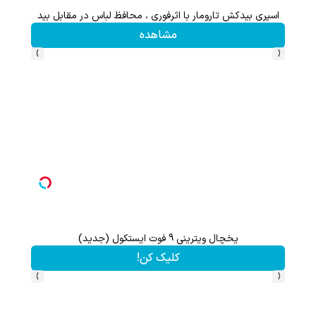
اعات بیشتر)
یخچال ویترینی 9 فوت ایستکول (جدید)
کلیک کن!
›
‹
با خرید اول از گریم 200 سوت هدیه بگیر
کلیک کن!
›
‹