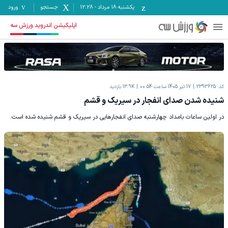
یکشنبه ۱۸ مرداد
-
12:28
جستجو
ورود
اپلیکیشن اندروید ورزش سه
کد:
2393625
17 تیر 1405 ساعت 00:54
13.9K
بازدید
شنیده شدن صدای انفجار در سیریک و قشم
در اولین ساعات بامداد چهارشنبه صدای انفجارهایی در سیریک و قشم شنیده شده است.