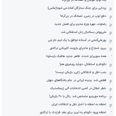
یزدانی برای جنگ ستارگان آماده می شود(عکس)
دفع توپ در زمین، تصادف در بزرگراه!
رضاوند، مهره ویژه محرم برای فصل جدید
ملی‌پوش بسکتبال زنان استقلالی شد
پورعلی‌گنجی در آستانه توافق با یک تیم خارجی
بیرو، شجاع و ماجرای بازوبند کاپیتانی تراکتور
همه سورپرایز شدند؛ ظاهر جدید هافبک بارسلونا
نکونام و استقلال، دوباره روبه‌روی هم!
بمب نقل و انتقالاتی ژابی، بازیکن نیست!
قطعی شد: پدیده ایرانی در جام باشگاه‌های جهان
خطر ابطال در کمین انتخابات آتی ژیمناستیک
برنامه مورینیو مشخص شد: رئال با ۲۰ بازیکن!
لحظه به لحظه با اخبار نقل و انتقالات ایران
لحظه ورود نکونام به تبریز برای عقد قرارداد با تراکتور