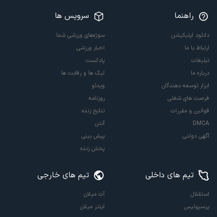
راهنما
سرویس ها
دانلود اپلیکیشن
سوژه‌های ورزشی شما
ارتباط با ما
اخبار ورزشی
تبلیغات
پادکست
درباره ما
لیگ ها و رقابت ها
ابزار توسعه دهندگان
ویدئو
فرصت های شغلی
روزنامه
قوانین و مقررات
نتایج زنده
DMCA
آنتن
آگهی دولتی
پیش بینی
پخش زنده
تیم های داخلی
تیم های خارجی
استقلال
آث میلان
پرسپولیس
اینتر میلان