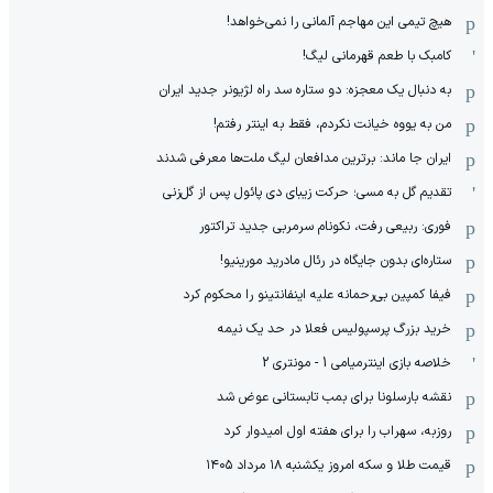
هیچ‌ تیمی این مهاجم آلمانی را نمی‌خواهد!
کامبک با طعم قهرمانی لیگ!
به دنبال یک معجزه: دو ستاره سد راه لژیونر جدید ایران
من به یووه خیانت نکردم، فقط به اینتر رفتم!
ایران جا ماند: برترین مدافعان لیگ ملت‌ها معرفی شدند
تقدیم گل به مسی؛ حرکت زیبای دی پائول پس از گل‌زنی
فوری: ربیعی رفت، نکونام سرمربی جدید تراکتور
ستاره‌ای بدون جایگاه در رئال مادرید مورینیو!
فیفا کمپین بی‌رحمانه علیه اینفانتینو را محکوم کرد
خرید بزرگ پرسپولیس فعلا در حد یک نیمه
خلاصه بازی اینترمیامی 1 - مونتری 2
نقشه بارسلونا برای بمب تابستانی عوض شد
روزبه، سهراب را برای هفته اول امیدوار کرد
قیمت طلا و سکه امروز یکشنبه ۱۸ مرداد ۱۴۰۵