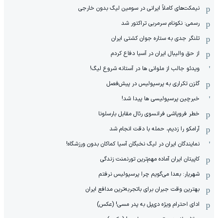
نیمکت‌های کاملاً ایرانی در سومین لیگ بدون خارجی
رسمی: نکونام سرمربی تراکتور شد
تلنگر جدی به ستاره جوان کشتی ایران
از حق والیبال ایران در آسیا دفاع کردم
ویدئو جالب از ملوانی ها در آستانه شروع لیگ!
گلزن تکراری به پرسپولیس در پیش‌فصل
خبرچین پرسپولیسی ها پیدا شد!
خطر فروپاشی فرانسوی رئال مقابل بارسلونا
آرامکو را زدیم، حمله با دقت انجام شد
نمایندگان ایران در لیگ نخبگان آسیا کماکان بدون ورزشگاه!
کاپیتان ایران آماده مهم‌ترین تورنمنت زندگی
شهریار: بعدا می‌گویم چرا پرسپولیس نرفتم
بهترین وقت جبران برای باتجربه‌ترین مدافع ایران
ادای احترام ویژه دی‌پل به پدر مسی! (عکس)