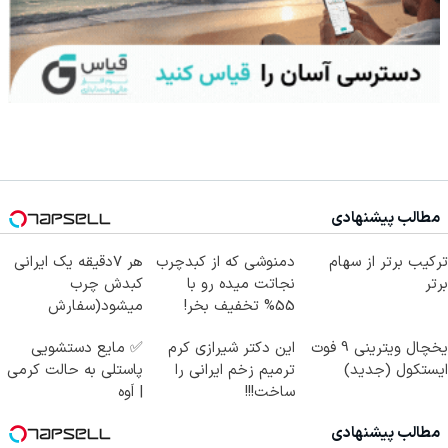
مطالب پیشنهادی
ترکیب برتر از سهام
دمنوشی که از کبدچرب
هر 7دقیقه یک ایرانی
برتر
نجاتت میده رو با
کبدش چرب
55% تخفیف بخر!
میشود(سفارش
دمنوش پاکسازی کبد با
یخچال ویترینی 9 فوت
این دکتر شیرازی کرم
✅ مایع دستشویی
تخفیف)
ایستکول (جدید)
ترمیم زخم ایرانی را
پاستلی به حالت کرمی
ساخت!!!
| اَوه
مطالب پیشنهادی