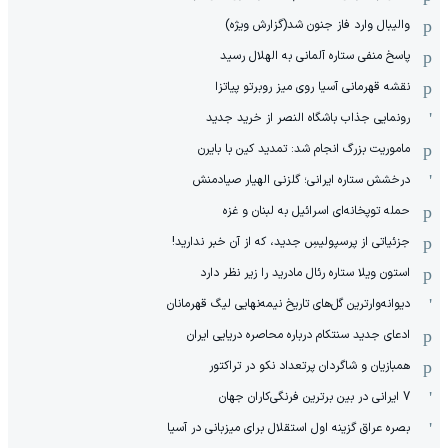
والیبال وارد فاز جنون شد(گزارش ویژه)
پاسخ منفی ستاره آلمانی به الهلال رسید
نقشه قهرمانی آسیا روی میز روبرتو پیاتزا
رونمایی جذاب باشگاه النصر از خرید جدید
ماموریت بزرگ انجام شد: تمدید کین با بایرن
درخشش ستاره ایرانی؛ گلزنی الهیار صیادمنش
حمله توپخانه‌ای اسرائیل به لبنان و غزه
جزئیاتی از پرسپولیسِ جدید، که از آن ‌خبر ندارید!
استون ویلا ستاره رئال مادرید را زیر نظر دارد
دیوانه‌وارترین گل‌های تاریخ نیمه‌نهایی لیگ قهرمانان
ادعای جدید سنتکام درباره محاصره دریایی ایران
همبازیان و شاگردان پرتعداد نکو در تراکتور
7 ایرانی در بین برترین فرنگی‌کاران جهان
بصره عراق گزینه اول استقلال برای میزبانی در آسیا