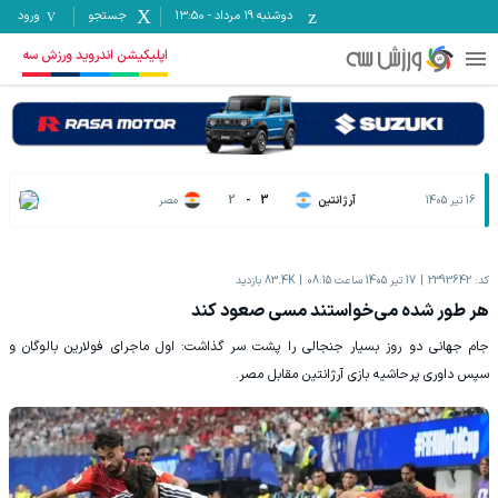
دوشنبه ۱۹ مرداد
-
13:50
جستجو
ورود
اپلیکیشن اندروید ورزش سه
16 تیر 1405
آرژانتین
3
-
2
مصر
کد:
2393642
17 تیر 1405 ساعت 08:15
83.4K
بازدید
هر طور شده می‌خواستند مسی صعود کند
جام جهانی دو روز بسیار جنجالی را پشت سر گذاشت: اول ماجرای فولارین بالوگان و
سپس داوری پرحاشیه بازی آرژانتین مقابل مصر.