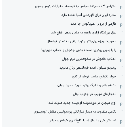
اعتراض ۶۳ نماینده مجلس به توسعه اختیارات رئیس‌جمهور
ستاره ایران برای قهرمانی آسیا نقشه دارد
طارمی از پرواز المپیاکوس جا ماند!
برق ورزشگاه آزادی بازهم به دلیل بدهی قطع شد
ماموریت ویژه برای تنها رکورد باقی مانده در فوتسال
با یا بدون رودری: نسخه بدون جنجال و جذاب مورینیو!
انقلاب خاموش در مخوف‌‌ترین تیم جهان
برناردو سیلوا، آماده فرماندهی رئال مادرید
جواد نکونام، پشت فرمان تراکتور
مدافع باتجربه لیگ برتر، خرید جدید جباری
انفجارهای مهیب در جنوب لبنان
اوج هیجان در دورتموند: اودیسه جدید متولد شد!
نگاهی متفاوت به دیدار تدارکاتی پرسپولیس مقابل آلومینیوم
شب تاریخی والیبال آسیا: تاج‌گذاری خواهر و برادر