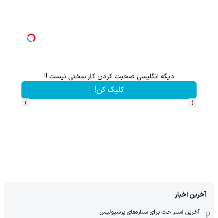
دیگه انگلیسی صحبت کردن کار سختی نیست !!
1000 دلار جایزه ببر 💲🤑💲 بازی ک
کلیک کن!
›
‹
آخرین اخبار
آخرین استراحت برای ستاره‌های پرسپولیس