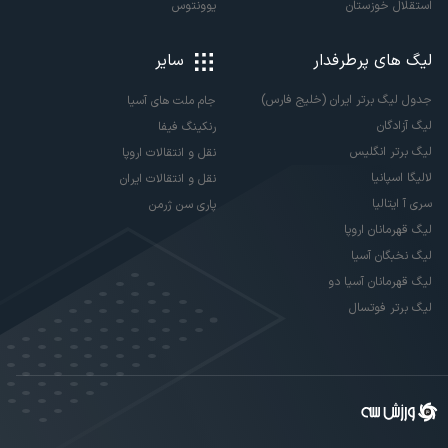
استقلال خوزستان
یوونتوس
لیگ های پرطرفدار
سایر
جدول لیگ برتر ایران (خلیج فارس)
جام ملت های آسیا
لیگ آزادگان
رنکینگ فیفا
لیگ برتر انگلیس
نقل و انتقالات اروپا
لالیگا اسپانیا
نقل و انتقالات ایران
سری آ ایتالیا
پاری سن ژرمن
لیگ قهرمانان اروپا
لیگ نخبگان آسیا
لیگ قهرمانان آسیا دو
لیگ برتر فوتسال