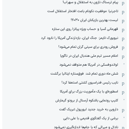
پیام ترسناک نازون به استقلال و سهراب!
تاجرنیا: موفقیت نکونام باعث افتخار استقلال است
لیست بهترین بازیکنان ایران 2030!
قهرمانی آسیا و حساب ویژه پیاتزا روی این ستاره
نیویورک تایمز: جنگ ایران، بازدارندگی آمریکا را نابود کرد
فروش رودری برای سیتی گران تمام می‌شود!
اعلام مسیر تیم ملی هندبال ایران در ناگویا
لواندوفسکی در آمریکا هم متوقف نمی‌شود
شش ماه دوری تمام شد: فوق‌ستاره ایتالیا برگشت
نایب رئیس فدراسیون کشتی استعفا کرد!
اسطوره‌ای با یک مأموریت بزرگ برای آمریکا
کلیپ رونمایی باشکوه آرسنال از برونو گیمارش
داروین به خرید جدید لیورپول تبریک گفت
برشی از یک گفتگوی قدیمی با علی دایی
نادال و میراثی که با جام‌ها اندازه‌گیری نمی‌شود