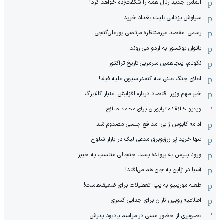
الماس جدید رئال همه را شگفت‌زده خواهد کرد!
سیاوش یزدانی بلیت بغداد خرید
رسمی: مقصد غیرمنتظره مرتضی پورعلی‌گنجی
بانوان بوکسور به اردو می روند
نکونام، پنجاهمین سرمربی تاریخ تراکتور
اعلان جنگ علنی سه کنفدراسیون علیه فیفا!
خبر مهم وزیر اقتصاد درباره افزایش اعتبار کالابرگ
ویدیو خلاقانه ترابوزان برای محمد صلاح
ادامه کابوس ژابی: مدافع چلسی مصدوم شد
تنها خرید پُر زرق‌وبرق مدعی لیگ در بازار شلوغ
ورود پلیس به پرونده پست جنجالی منتسب به خیبر
آسیا در ژاپن به جان هم می‌افتد!
طعنه مورینیو به پپ: تعطیلات برای ضعیف‌هاست!
اطلاعیه روبین کازان برای جدایی کسری
تصاویری از حضور مسی در مراسم یادبود پدرش