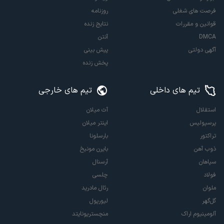
فرصت های شغلی
روزنامه
قوانین و مقررات
نتایج زنده
DMCA
آنتن
آگهی دولتی
پیش بینی
پخش زنده
تیم های داخلی
تیم های خارجی
استقلال
آث میلان
پرسپولیس
اینتر میلان
تراکتور
بارسلونا
ذوب آهن
بایرن مونیخ
سپاهان
آرسنال
فولاد
چلسی
ملوان
رئال مادرید
گل‌گهر
لیورپول
آلومینیوم اراک
منچستریونایتد