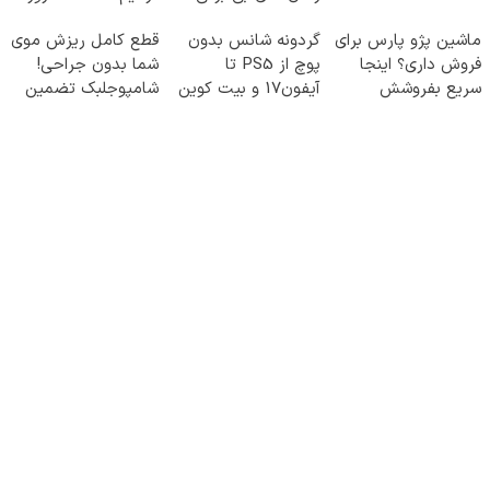
ساخت!
ماشین پژو پارس برای
گردونه شانس بدون
قطع کامل ریزش موی
فروش داری؟ اینجا
پوچ از PS5 تا
شما بدون جراحی!
سریع بفروشش
آیفون17 و بیت کوین
شامپوجلبک تضمین
🔥
کیفیت