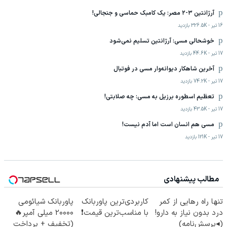
آرژانتین ۳-۲ مصر: یک کامبک حماسی و جنجالی!
16 تیر
-
326.5K
بازدید
خوشحالی مسی: آرژانتین تسلیم نمی‌شود
17 تیر
-
44.6K
بازدید
آخرین شاهکار دیوانه‌وار مسی در فوتبال
17 تیر
-
74.2K
بازدید
تعظیم اسطوره برزیل به مسی: چه صلابتی!
17 تیر
-
43.5K
بازدید
مسی هم انسان است اما آدم نیست!
17 تیر
-
121K
بازدید
مطالب پیشنهادی
تنها راه رهایی از کمر
کاربردی‌ترین پاوربانک
پاوربانک شیائومی
درد بدون نیاز به دارو!
با مناسب‌ترین قیمت❗
2۰۰۰۰ میلی آمپر🔥
(◂پرسش‌نامه)
(تخفیف + پرداخت