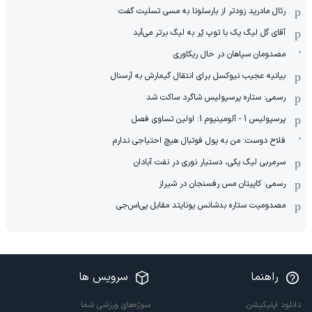
رئال مادرید زودتر از بارسلونا به مسی تسلیت گفت
آقای گل لیگ یک با توپ پُر به لیگ برتر می‌آید
مصدومان سپاهان در حال ریکاوری
بیانیه عجیب نیوکسل برای انتقال گیمارش به آرسنال
رسمی: ستاره پرسپولیس شاگرد ساکت شد
پرسپولیس 1 - آلومینیوم 1: اولین تساوی فصل
فلاح دوست: من به پول فوتبال هیچ احتیاجی ندارم
سرمربی لیگ یکی، دستیار نوری در نفت آبادان
رسمی: کاپیتان مس رفسنجان در شیراز
مصدومیت ستاره بدشانس یونایتد مقابل پی‌اس‌جی
راهنما
سرویس ها
دانلود اپلیکیشن
سوژه‌های ورزشی شما