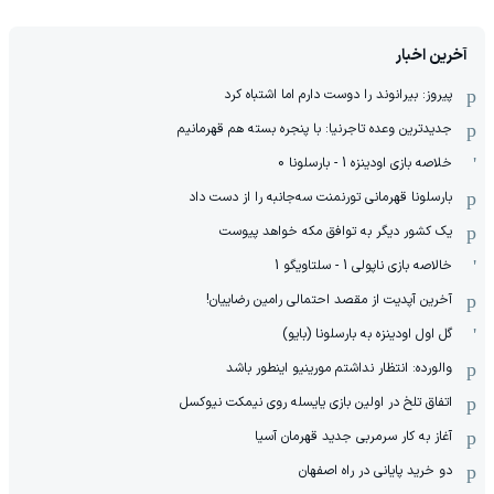
آخرین اخبار
پیروز: بیرانوند را دوست دارم اما اشتباه کرد
جدیدترین وعده تاجرنیا: با پنجره بسته هم قهرمانیم
خلاصه بازی اودینزه 1 - بارسلونا 0
بارسلونا قهرمانی تورنمنت سه‌جانبه را از دست داد
یک کشور دیگر به توافق مکه خواهد پیوست
خالاصه بازی ناپولی 1 - سلتاویگو 1
آخرین آپدیت از مقصد احتمالی رامین رضاییان!
گل اول اودینزه به بارسلونا (بایو)
والورده: انتظار نداشتم مورینیو اینطور باشد
اتفاق تلخ در اولین بازی یایسله روی نیمکت نیوکسل
آغاز به کار سرمربی جدید قهرمان آسیا
دو خرید پایانی در راه اصفهان