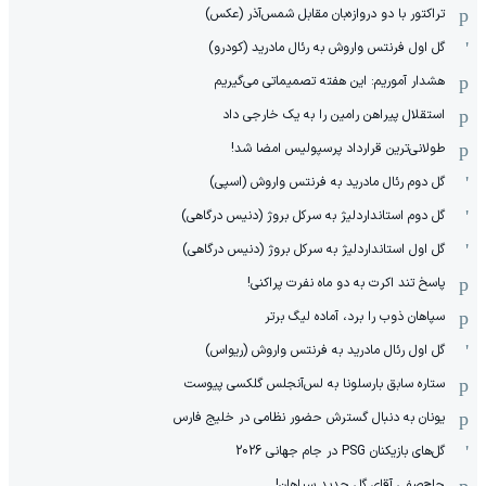
تراکتور با دو دروازه‌بان مقابل شمس‌آذر (عکس)
گل اول فرنتس واروش به رئال مادرید (کودرو)
هشدار آموریم: این هفته تصمیماتی می‌گیریم
استقلال پیراهن رامین را به یک خارجی داد
طولانی‌ترین قرارداد پرسپولیس امضا شد!
گل دوم رئال مادرید به فرنتس واروش (اسپی)
گل دوم استانداردلیژ به سرکل بروژ (دنیس درگاهی)
گل اول استانداردلیژ به سرکل بروژ (دنیس درگاهی)
پاسخ تند اکرت به دو ماه نفرت پراکنی!
سپاهان ذوب را برد، آماده لیگ برتر
گل اول رئال مادرید به فرنتس واروش (ریواس)
ستاره سابق بارسلونا به لس‌آنجلس گلکسی پیوست
یونان به دنبال گسترش حضور نظامی در خلیج فارس
گل‌های بازیکنان PSG در جام جهانی 2026
حاج‌صفی آقای گل جدید سپاهان!