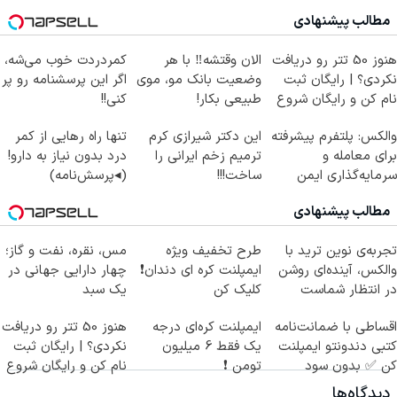
مطالب پیشنهادی
هنوز 50 تتر رو دریافت
الان وقتشه‼️ با هر
کمردردت خوب می‌شه،
نکردی؟ | رایگان ثبت
وضعیت بانک مو، موی
اگر این پرسشنامه رو پر
نام کن و رایگان شروع
طبیعی بکار!
کنی!!
کن!
والکس: پلتفرم پیشرفته
این دکتر شیرازی کرم
تنها راه رهایی از کمر
برای معامله و
ترمیم زخم ایرانی را
درد بدون نیاز به دارو!
سرمایه‌گذاری ایمن
ساخت!!!
(◂پرسش‌نامه)
مطالب پیشنهادی
تجربه‌ی نوین ترید با
طرح تخفیف ویژه
مس، نقره، نفت و گاز؛
والکس، آینده‌ای روشن
ایمپلنت کره ای دندان❗
چهار دارایی جهانی در
در انتظار شماست
کلیک کن
یک سبد
اقساطی با ضمانت‌نامه
ایمپلنت کره‌ای درجه
هنوز 50 تتر رو دریافت
کتبی دندونتو ایمپلنت
یک فقط 6 میلیون
نکردی؟ | رایگان ثبت
کن ✅ بدون سود
تومن ❗
نام کن و رایگان شروع
کن!
دیدگاه‌ها