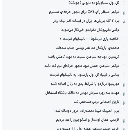
گل اول سلتاویگو به ناپولی (جوتگلا)
نیکفر: منتظر رأی CAS برای مجوز حرفه‌ای هستیم
برد ۲ گله برزیلی‌ها ایران در آستانه آغاز لیگ برتر
وقتی ملی‌پوشان تکواندو خبرنگار می‌شوند
خلاصه بازی بارسلونا 1 - ناتینگهام فارست 0
محمدی: بازیکنان مد نظر ویسی جذب شده‌اند
کریمیان: بودجه سپاهان نسبت به تورم کاهش یافته
نیکفر: سپاهان حقش نبود مجوز حرفه‌ای دریافت نکند
پنالتی رافینیا؛ گل اول بارسلونا به ناتینگهام فارست
مورینیو: برناردو با شرایط بدی به رئال اضافه شده
مهلت سه روزه سازمان بورس به مالک باشگاه استقلال
تاریخ احتمالی دربی مشخص شد
برنز المپیک مبینا نعمت‌زاده امروز دوساله شد!
قربانی: همان اوسمار و اسکوچیچ را هم بردیم
خرید جدید سپاهان هفته اول را از دست داد