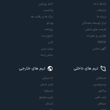
ارتباط با ما
اخبار ورزشی
تبلیغات
پادکست
درباره ما
لیگ ها و رقابت ها
ابزار توسعه دهندگان
ویدئو
فرصت های شغلی
روزنامه
قوانین و مقررات
نتایج زنده
DMCA
آنتن
آگهی دولتی
پیش بینی
پخش زنده
تیم های داخلی
تیم های خارجی
استقلال
آث میلان
پرسپولیس
اینتر میلان
تراکتور
بارسلونا
ذوب آهن
بایرن مونیخ
سپاهان
آرسنال