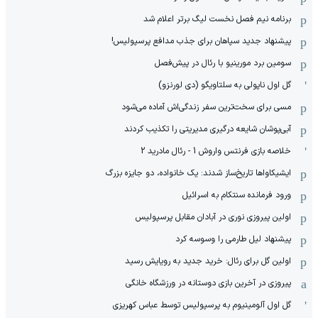
برنامه نیم فصل نخست لیگ برتر اعلام شد
پیشنهاد جدید سپاهان برای جذب مدافع پرسپولیس!
سومین برد مورینیو با رئال در پیش‌فصل
گل اول ناپولی به سلتاویگو (دی لورنزو)
مسی برای سخت‌ترین سفر زندگی‌اش آماده می‌شود
آبی‌پوشان شایعه درگیری مدیریتی را تکذیب کردند
خلاصه بازی فرنتس واروش 1 - رئال مادرید 2
ایشیکاوا‌ها تاریخ‌ساز شدند: یک خانواده، دو جایزه بزرگ
ورود فرمانده سنتکام به اسرائیل
اولین پیروزی نوری در آبادان مقابل پرسپولیس
پیشنهاد لیل طارمی را وسوسه کرد
اولین گل برای رئال: خرید جدید به رویایش رسید
پیروزی در آخرین بازی دوستانه در ورزشگاه خانگی
گل اول آلومینیوم به پرسپولیس توسط عباس کهریزی