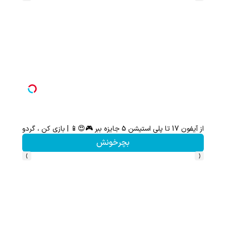
از آیفون 17 تا پلی استیشن 5 جایزه ببر 🎮😍📱 | بازی کن ، گردونه بچرخون
هنوز 50 تتر رو دریافت نکردی؟ | رایگان ثبت نام کن و رایگان شروع کن!
بچرخونش
›
‹