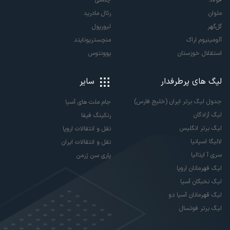
فولاد
چلسی
ملوان
رئال مادرید
گل‌گهر
لیورپول
آلومینیوم اراک
منچستریونایتد
استقلال خوزستان
یوونتوس
لیگ های پرطرفدار
سایر
جدول لیگ برتر ایران (خلیج فارس)
جام ملت های آسیا
لیگ آزادگان
رنکینگ فیفا
لیگ برتر انگلیس
نقل و انتقالات اروپا
لالیگا اسپانیا
نقل و انتقالات ایران
سری آ ایتالیا
پاری سن ژرمن
لیگ قهرمانان اروپا
لیگ نخبگان آسیا
لیگ قهرمانان آسیا دو
لیگ برتر فوتسال