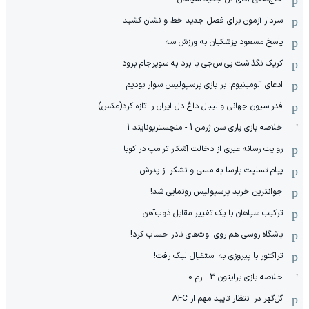
سردار آزمون برای فصل جدید خط و نشان کشید
پاسخ مسعود پزشکیان به ورزش سه
کریک نگذاشت پی‌اس‌جی با برد به سوپرجام برود
ادعای آلومینیوم: بر بازی پرسپولیس سوار بودیم
فدراسیون جهانی والیبال داغ دل ایران را تازه کرد(عکس)
خلاصه بازی پاری سن ژرمن 1 - منچستریونایتد 1
روایت رسانه عبری از دخالت آشکار ترامپ در کوبا
پیام تسلیت بارسا به مسی و تشکر از پدرش
جوانترین خرید پرسپولیس رونمایی شد!
ترکیب سپاهان با یک تغییر مقابل ذوب‌آهن
باشگاه روسی هم روی اوت‌های نادر حساب کرد!
تراکتور با پیروزی به استقبال لیگ رفت!
خلاصه بازی برایتون 3 - رم 0
گل‌گهر در انتظار تایید مهم از ‌AFC