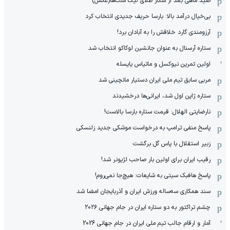
صید ماهی بعد از شکار طلای لیگ ملت‌ها(عکس)
بی‌خیال درآمد بالا: بارسا حریف جدیدی انتخاب کرد
آرزومندی گارد خلاقش را به آبادان برد!
ستاره آرسنال به عنوان جانشین لوکاکو انتخاب شد
اولین تمرین نیوکسل و ماتیاس یایسله
مربی سابق تیم ملی ایران دستیار مانچینی شد
ستاره ژاپن اول شد، ایرانی‌ها درخشیدند
نارضایتی الهلال: قیمت ستاره بارسا بالاست!
پاسخ منفی ترامپ به درخواست موشکی جدید زلنسکی
زبیر استقلال با پاس گل برگشت
رقیب ایران برای اولین بار صاحب لژیونر شد!
پاسخ هافبک سیتی به شایعات: هیچ‌جا نمی‌روم!
سند همکاری سه‌ساله‌ ‌ورزش ایران و آذربایجان امضا شد
چشم تراکتور به دو ستاره ایران در جام جهانی ۲۰۲۶
آمار و ارقام جالب تیم ملی ایران در جام جهانی 2026