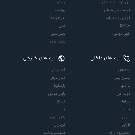
ابزار توسعه دهندگان
ویدئو
فرصت های شغلی
روزنامه
قوانین و مقررات
نتایج زنده
DMCA
آنتن
آگهی دولتی
پیش بینی
پخش زنده
تیم های داخلی
تیم های خارجی
استقلال
آث میلان
پرسپولیس
اینتر میلان
تراکتور
بارسلونا
ذوب آهن
بایرن مونیخ
سپاهان
آرسنال
فولاد
چلسی
ملوان
رئال مادرید
گل‌گهر
لیورپول
آلومینیوم اراک
منچستریونایتد