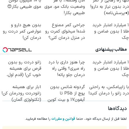
تنها راه رهایی از کمر
الان وقتشه‼️ با هر
با 10 میلیون تومن
درد بدون نیاز به دارو!
وضعیت بانک مو، موی
موی طبیعی بکار😍
(◂پرسش‌نامه)
طبیعی بکار!
۱ میلیارد اعتبار خرید
جراحی کمر ممنوع
بدون هیچ دارو و
طلا | بدون ضامن و
شده! میخوای کمرت رو
عوارضی کمر دردت رو
چک
در منزل درمان کنی؟
درمان کن!
((پرسش‌نامه))
(پرسش‌نامه)
مطالب پیشنهادی
۱ میلیارد اعتبار خرید
چرا هنوز داری با درد
زانو دردت رو بدون
طلا | بدون ضامن و
راه میری؟ وقتی راه
قرص برای همیشه
چک
درمان جلو پاته!
خوب کن! (قدم اول،
پرسش‌نامه)
با زاپیامکس، به راحتی
گردونه شانس بدون
1بار برای همیشه
درد زانو را درمان کنید!
پوچ از PS5 تا
زانودردت رودرمان کن!
آیفون17 و بیت کوین
(تکنولوژی آلمان)
🔥
◂پرسشنامه▸
دیدگاه‌ها
لطفا قبل از ارسال دیدگاه خود، حتما
قوانین و مقررات
را مطالعه فرمایید.