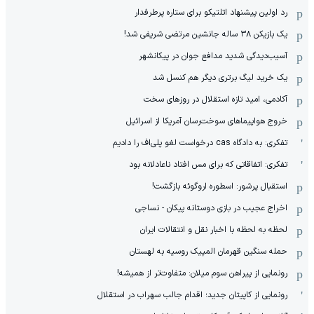
رد اولین پیشنهاد اتلتیکو برای ستاره پرطرفدار
یک بازیکن ۳۸ ساله جانشین مرتضی شریفی شد!
آسیب‌دیدگی شدید مدافع جوان در پیکانشهر
یک خرید لیگ برتری دیگر هم کنسل شد
آکادمی، امید تازه استقلال در روزهای سخت
خروج هواپیماهای سوخت‌رسان آمریکا از اسرائیل
تفکری: به دادگاه cas درخواست لغو پلی‌اف را دادیم
تفکری: اتفاقاتی که برای مس افتاد ناعادلانه بود
استقبال پرشور: اسطوره اروگوئه بازگشت!
اخراج عجیب در بازی دوستانه پیکان - نساجی
لحظه به لحظه با اخبار نقل و انتقالات ایران
حمله سنگین قهرمان المپیک روسیه به لهستان
رونمایی از پیراهن سوم میلان: متفاوت‌تر از همیشه!
رونمایی از کاپیتان جدید؛ اقدام جالب سهراب در استقلال