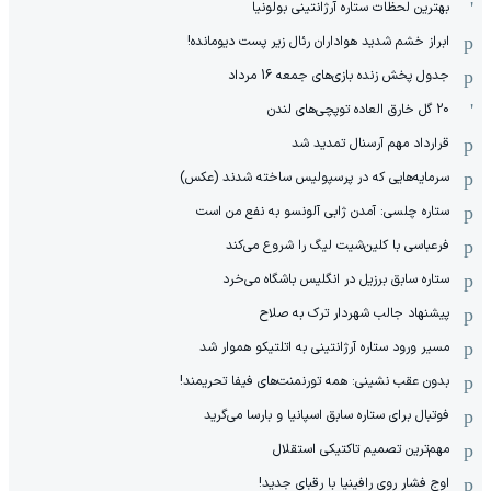
بهترین لحظات ستاره آرژانتینی بولونیا
ابراز خشم شدید هواداران رئال زیر پست دیومانده!
جدول پخش زنده بازی‌های جمعه 16 مرداد
20 گل خارق العاده توپچی‌های لندن
قرارداد مهم آرسنال تمدید شد
سرمایه‌هایی که در پرسپولیس ساخته شدند (عکس)
ستاره چلسی: آمدن ژابی آلونسو به نفع من است
فرعباسی با کلین‌شیت لیگ را شروع می‌کند
ستاره سابق برزیل در انگلیس باشگاه می‌خرد
پیشنهاد جالب شهردار ترک به صلاح
مسیر ورود ستاره آرژانتینی به اتلتیکو هموار شد
بدون عقب نشینی: همه تورنمنت‌های فیفا تحریمند!
فوتبال برای ستاره سابق اسپانیا و بارسا می‌گرید
مهم‌ترین تصمیم تاکتیکی استقلال
اوج فشار روی رافینیا با رقبای جدید!