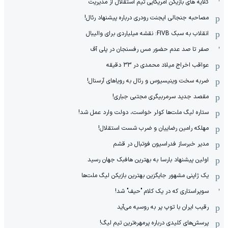
گلایه های بازیکن آمریکایی تیم استقلال از مدیریت
مصاحبه جنجالی ایجنت رودری درباره پیشنهاد رئال!
انقلاب به سبک FIVB: نقشه میلیاردی برای والیبال
صفر تا صد عدم حضور مس رفسنجان در پلی آف
عواقب اخراج میلاد محمدی در 33 دقیقه
ضربه سخت وینیسیوس و رئال به رویاهای آرسنال!
مقصد جدید سرمربیگری مجتبی جباری!
ستاره لیگ ملت‌ها کولر خواست، دولت وارد عمل شد!
مهلکه رامین رضاییان و ضرب شست استقلال!
مدیر خبرساز فدراسیون فوتبال در قشم
اولین پیشنهاد بارسا به بهترین هافبک جهان رسید
یک ژاپنی مشهور جایگزین بهترین بازیکن لیگ ملت‌ها
سوپراستاری که در یک کلام "حیف" شد!
رقیب ایران با توپ پر به روسیه می‌آید
پرسش‌های کلیدی درباره پرمهره‌ترین تیم لیگ!