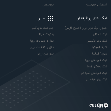
استقلال خوزستان
یوونتوس
لیگ های پرطرفدار
سایر
جدول لیگ برتر ایران (خلیج فارس)
جام ملت های آسیا
لیگ آزادگان
رنکینگ فیفا
لیگ برتر انگلیس
نقل و انتقالات اروپا
لالیگا اسپانیا
نقل و انتقالات ایران
سری آ ایتالیا
پاری سن ژرمن
لیگ قهرمانان اروپا
لیگ نخبگان آسیا
لیگ قهرمانان آسیا دو
لیگ برتر فوتسال