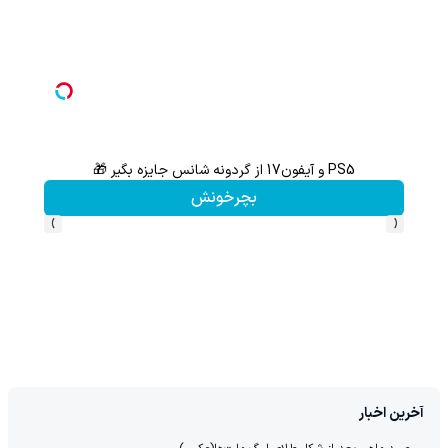
ثبت نام کن؛خرید کن؛نقره ببر
کلیک کن!
›
‹
آخرین اخبار