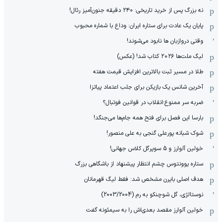
نه بزرگ پس از خرید تاریخی: ۲۴۰ دقیقه جنون‌آمیز رئال!
پایان یک عادت برای ستاره ایران: وداع با شماره محبوب
وقتی دروازبان ها نابود می‌شوند!
لیگ ملت‌ها ٢٠٢۶ کتاب شد! (عکس)
طلا در مسیر ثبت بالاترین افزایش قیمت هفته
آخرین شانس یک بازیکن برای جلب اعتماد پیاتزا
ضربه سر ممنوع؛انقلاب در قوانین فوتبال؟
بارسا این فصل برای فتح همه جام‌ها می‌جنگد!
شوک شبانه پورعلی گنجی به علی منصور!
خولین آلوارز و 5 سوپرگل کلاس جهانی!
ستاره یوونتوس چشم انتظار پیشنهاد از باشگاهی بزرگ
هدف اصلی بایرن مشخص شد: فقط لیگ قهرمانان
نوستالژی، گل شوچنکو به رم (2003/2004)
خولین آلوارز مقصد بعدی‌اش را به سیمئونه گفت