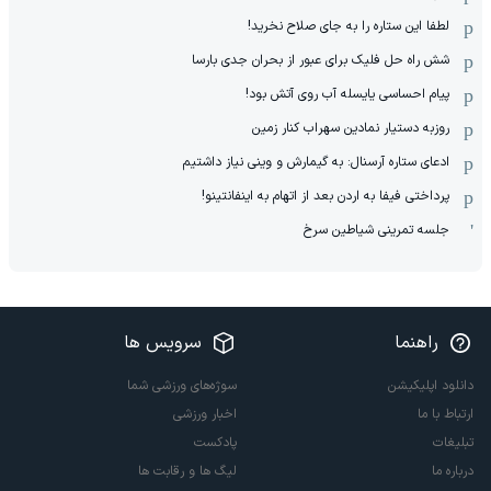
لطفا این ستاره را به جای صلاح نخرید!
شش راه حل فلیک برای عبور از بحران جدی بارسا
پیام احساسی یایسله آب روی آتش بود!
روزبه دستیار نمادین سهراب کنار زمین
ادعای ستاره آرسنال: به گیمارش و وینی نیاز داشتیم
پرداختی فیفا به اردن بعد از اتهام به اینفانتینو!
جلسه تمرینی شیاطین سرخ
راهنما
سرویس ها
دانلود اپلیکیشن
سوژه‌های ورزشی شما
ارتباط با ما
اخبار ورزشی
تبلیغات
پادکست
درباره ما
لیگ ها و رقابت ها