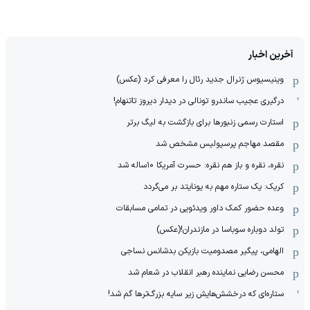
آخرین اخبار
وینیسیوس ژنرال جدید رئال را معرفی کرد (عکس)
درگیری عجیب ساندرو تونالی در دیدار دیروز تاتنهام!
استارت رسمی زنبورها برای بازگشت به لیگ برتر
مقصد مهاجم پرسپولیس مشخص شد
نقره، نقره و باز هم نقره: حسرت آمریکا ۱۰‌ساله شد
کریک: یک ستاره مهم به یونایتد بر می‌گردد
وعده حضور کمک داور ویدئویی در تمامی مسابقات
تولد دوباره سوباسا در مازندران!(عکس)
الهامی، پیگیر مصدومیت بازیکن بدشانس نساجی
محسن رضایی نماینده رهبر انقلاب در شعام شد
ستاره‌ای که درخشش‌هایش زیر سایه بزرگ‌ترها گم شد!