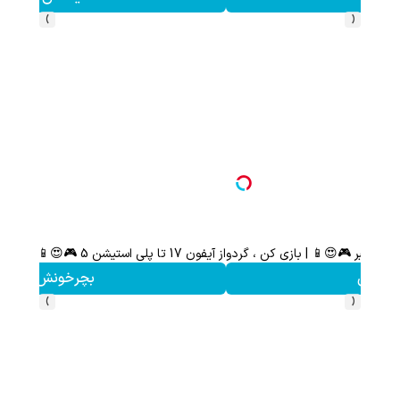
›
‹
اسپری بیدکش تارومار با اثرفوری ، محافظ لباس در مقابل بید
مشاهده
›
‹