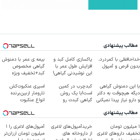
مطالب پیشنهادی
خداحافظی با کمردرد،
پاکسازی کامل کبد و
بیمه ی عمر با دمنوش
بدون قرص و آمپول
افزایش طول عمر با
گیاهی مخصوص
این نوشیدنی گیاهی!
کبد+تخفیف ویژه
کلیک جهت خرید
با این دمنوش گیاهی
کبدچرب در کمین
اسپری عنکبوت‌‌کش
دیگه هیچوقت به دکتر
است!با یک روش
تارومار ازبین‌برنده
و دارو نیاز پیدا نمیکنی
گیاهی کبدت رو
انواع عنکبوت
پاکسازی
مطالب پیشنهادی
کن55%تخفیف
۱ میلیون تومان
خریدآمپول‌های لاغری
آمپول‌های لاغری را ۱
تخفیف داروهای لاغری
از داروخانه های
میلیون تومان ارزان‌تر