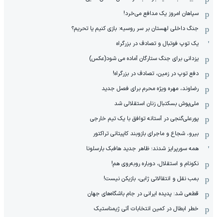
سپاهان امروز یک مدافع می‌خرد!
جنگ داخلی لهستان بر سر روسیه: بازی کنیم یا تحریم؟
یک توپ فوتبال و تصادف در بزرگراه
یزدانی برای جنگ ستارگان آماده می شود(عکس)
دفع توپ در زمین، تصادف در بزرگراه!
رضاوند، مهره ویژه محرم برای فصل جدید
ملی‌پوش بسکتبال زنان استقلالی شد
پورعلی‌گنجی در آستانه توافق با یک تیم خارجی
بیرو، شجاع و ماجرای بازوبند کاپیتانی تراکتور
همه سورپرایز شدند؛ ظاهر جدید هافبک بارسلونا
نکونام و استقلال، دوباره روبه‌روی هم!
بمب نقل و انتقالاتی ژابی، بازیکن نیست!
قطعی شد: پدیده ایرانی در جام باشگاه‌های جهان
خطر ابطال در کمین انتخابات آتی ژیمناستیک