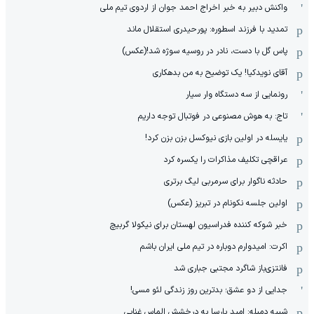
واکنش دبیر به خبر اخراج احمد جوان از اردوی تیم ملی
تمدید با فرزند اسطوره: پورحیدری استقلال ماند
پاس گل با دست، نادر در روسیه سوژه شد!(عکس)
آقای نویدکیا! یک توضیح به من بدهکاری
رونمایی از سه دستگاه وار سیار
تاج: به هوش مصنوعی در فوتبال توجه داریم
یایسله در اولین بازی نیوکسل بزن بزن کرد!
عراقچی تکلیف مذاکرات را یکسره کرد
حادثه ناگوار برای سرمربی لیگ برتری
اولین جلسه نکونام در تبریز (عکس)
خبر شوکه کننده فدراسیون لهستان برای نیکولا گربیچ
اکرت: امیدوارم دوباره در تیم ملی ایران باشم
فانتزی‌باز شاگرد مجتبی جباری شد
جدایی از دو عشق؛ بدترین روز زندگی لئو مسی!
شبیه دمبله: امید بارسا به درخشش الماس غنایی