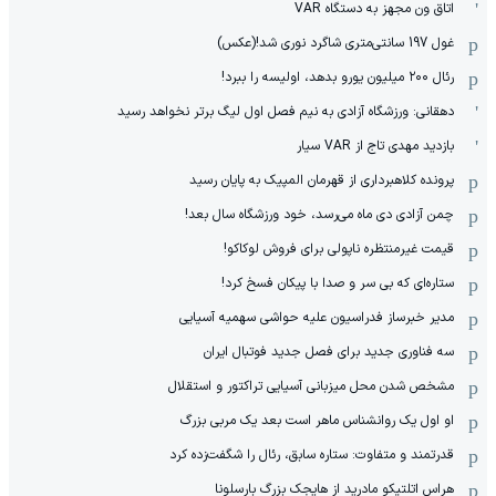
اتاق ون مجهز به دستگاه VAR
غول 197 سانتی‌متری شاگرد نوری شد!(عکس)
رئال ۲۰۰ میلیون یورو بدهد، اولیسه را ببرد!
دهقانی: ورزشگاه آزادی به نیم فصل اول لیگ برتر نخواهد رسید
بازدید مهدی تاج از VAR سیار
پرونده کلاهبرداری از قهرمان المپیک به پایان رسید
چمن آزادی دی ماه می‌رسد، خود ورزشگاه سال بعد!
قیمت غیرمنتظره ناپولی برای فروش لوکاکو!
ستاره‌ای که بی سر و صدا با پیکان فسخ کرد!
مدیر خبرساز فدراسیون علیه حواشی سهمیه آسیایی
سه فناوری جدید برای فصل جدید فوتبال ایران
مشخص شدن محل میزبانی آسیایی تراکتور و استقلال
او اول یک روانشناس ماهر است بعد یک مربی بزرگ
قدرتمند و متفاوت: ستاره سابق، رئال را شگفت‌زده کرد
هراس اتلتیکو مادرید از هایجک بزرگ بارسلونا