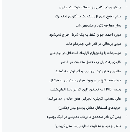
پخش ویدیو کلیپی از سامانه هوشمند داوری
پیام واضح آقای گل لیگ یک به گلزنان لیگ برتر
زمان معارفه نکونام مشخص شد
دبیر: احمد جوان فقط به یک شرط اخراج نمی‌شود
مربی پرتغالی در کادر فنی چادرملو ماند
موسیمانه با یک‌چهارم قرارداد استقلال در تیم ملی
قایدی به دنبال یک فصل متفاوت در النصر
مالدینی فاش کرد: چرا پپ و آنچلوتی نه گفتند!
درخواست تاج برای ورود هوش مصنوعی به فوتبال
رئیس FIVB به کاپیتان ژاپن: تو در دنیا الهام‌بخشی
علی نعمتی: اتریش- الجزایر، هنوز حالم را بد می‌کند!
خریدهای استقلال مقابل پرسپولیس (عکس)
پاس گل نادر محمدی با پرتاب نمایشی در لیگ روسیه
ظاهر جدید و متفاوت ستاره بارسا: مثل کروس!