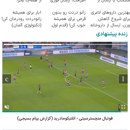
منتخب با ارسال از
اطرافت، ارسال فوری
از همه‌جا بخر!
داروخانه نزدیکت
همراه با پک یخ!
بهترین داروهای لاغری
زانو دردت رو بدون
1بار برای همیشه
برای شروع کاهش
قرص برای همیشه
زانودردت رودرمان کن!
وزن، ارسال از داروخانه
خوب کن! (قدم اول،
(تکنولوژی آلمان)
های نزدیکت!
پرسش‌نامه)
◂پرسشنامه▸
زنده پیشنهادی
فوتبال اسپارتا روتردام - فاینورد