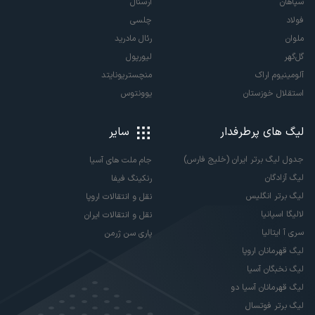
سپاهان
آرسنال
فولاد
چلسی
ملوان
رئال مادرید
گل‌گهر
لیورپول
آلومینیوم اراک
منچستریونایتد
استقلال خوزستان
یوونتوس
لیگ های پرطرفدار
سایر
جدول لیگ برتر ایران (خلیج فارس)
جام ملت های آسیا
لیگ آزادگان
رنکینگ فیفا
لیگ برتر انگلیس
نقل و انتقالات اروپا
لالیگا اسپانیا
نقل و انتقالات ایران
سری آ ایتالیا
پاری سن ژرمن
لیگ قهرمانان اروپا
لیگ نخبگان آسیا
لیگ قهرمانان آسیا دو
لیگ برتر فوتسال