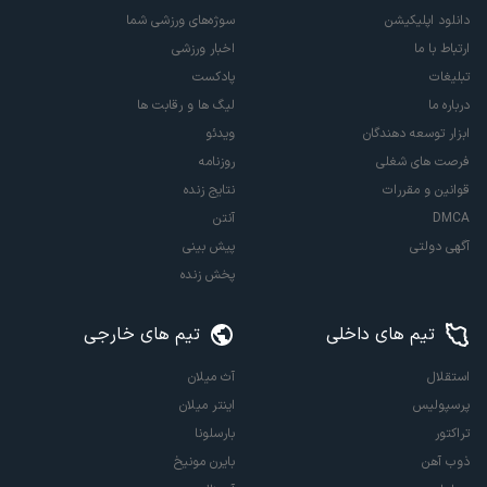
دانلود اپلیکیشن
سوژه‌های ورزشی شما
ارتباط با ما
اخبار ورزشی
تبلیغات
پادکست
درباره ما
لیگ ها و رقابت ها
ابزار توسعه دهندگان
ویدئو
فرصت های شغلی
روزنامه
قوانین و مقررات
نتایج زنده
DMCA
آنتن
آگهی دولتی
پیش بینی
پخش زنده
تیم های داخلی
تیم های خارجی
استقلال
آث میلان
پرسپولیس
اینتر میلان
تراکتور
بارسلونا
ذوب آهن
بایرن مونیخ