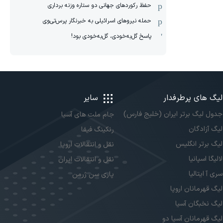
حفظ رکوردهای جهانی دو ستاره وزنه برداری
حمله نیروهای اسرائیلی به خبرنگار پرس‌تی‌وی
پاسخ گل‌به‌خودی، گل‌به‌خودی بود!
لیگ های پرطرفدار
سایر
جدول لیگ برتر ایران (خلیج فارس)
جام ملت های آسیا
لیگ آزادگان
رنکینگ فیفا
لیگ برتر انگلیس
نقل و انتقالات اروپا
لالیگا اسپانیا
نقل و انتقالات ایران
سری آ ایتالیا
پاری سن ژرمن
لیگ قهرمانان اروپا
لیگ نخبگان آسیا
لیگ قهرمانان آسیا دو