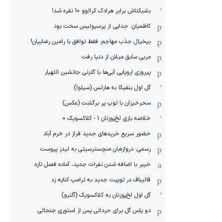
بشیکتاش برابر هرادک کرالوو 10 نفره شد!
کاظمیان: جدایی از پرسپولیس سخت بود
بیخیال جذب مهاجم: فقط توافق با رامین رضاییان!
مربی سابق میلان از دنیا رفت
پیروزی اروپایی آبی‌ها با گلزنی جانشین اللهیار
گل اول بنفیکا به هارتس (سیلوا)
سحرخیزان با توپ پر برگشت (عکس)
خلاصه بازی لخ‌پوزنان 1 - کلاکسویک 0
حضور سریع خریدهای جدید فراز در خرم آباد
رسمی: دروازه‌بان منچسترسیتی به لیدز پیوست
خیبر با اضافه شدن نفرات جدید، آماده فصل تازه
قالیباف در توییت جدید به ترامپ کنایه زد
گل اول لخ‌پوزنان به کلاکسویک (آگنرو)
دو پاس گل برای حردانی پس از استوری جنجالی