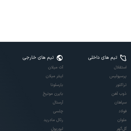
تیم های داخلی
تیم های خارجی
استقلال
آث میلان
پرسپولیس
اینتر میلان
تراکتور
بارسلونا
ذوب آهن
بایرن مونیخ
سپاهان
آرسنال
فولاد
چلسی
ملوان
رئال مادرید
گل‌گهر
لیورپول