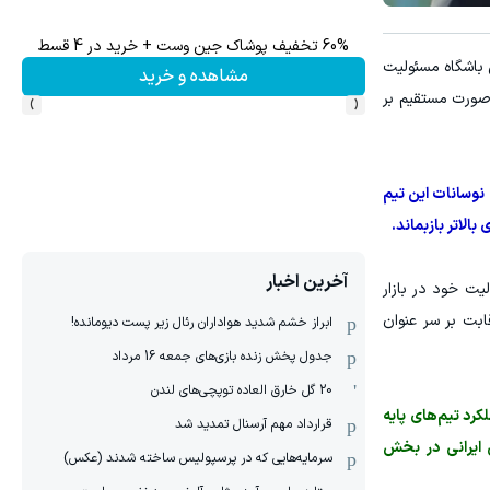
60% تخفیف پوشاک جین وست + خرید در 4 قسط
 باشگاه مسئولیت
مشاهده و خرید
›
‹
 صورت مستقیم بر
 نوسانات این تیم
الاتر بازبماند.
آخرین اخبار
لیت خود در بازار
ابت بر سر عنوان
ابراز خشم شدید هواداران رئال زیر پست دیومانده!
جدول پخش زنده بازی‌های جمعه 16 مرداد
20 گل خارق العاده توپچی‌های لندن
کرد تیم‌های پایه
قرارداد مهم آرسنال تمدید شد
ی ایرانی در بخش
سرمایه‌هایی که در پرسپولیس ساخته شدند (عکس)