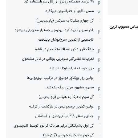
۹۹ درصد مطمئنم رودری از رئال سوءاستفاده کرد
مسیر ناگویا از فدراسیون می‌گذرد
گل چهارم بنفیکا به هارتس (پاولیدیس)
فدراسیون تأیید کرد: بونوچی دستیار مانچینی می‌شود
قاب‌هایی از تمرین سرخ‌پوشان پایتخت
هدف قرار دادن اهداف متخاصم در قشم
‏تمرینات نفس‌گیر سرمربی یونانی در تالار مشحون
بازی دوستانه بارسلونا لغو شد
اولین روز ویکتور مونیوز در ترکیب لیورپولی‌ها
مجری مشهور مربی لیگ یک شد
گل سوم بنفیکا به هارتس (پاولیدیس)
اولین تمرین پرسپولیس در بازگشت از ترکیه
جدایی سنتر ۲۱۸ سانتی‌متری از استقلال
گل اول بشیکتاش برابر هرادک کرالوو توسط کلیچسوی
گل دوم بنفیکا به هارتس (آرائوخو)