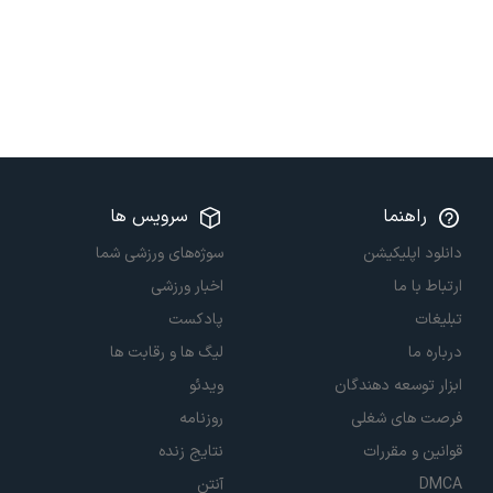
راهنما
سرویس ها
دانلود اپلیکیشن
سوژه‌های ورزشی شما
ارتباط با ما
اخبار ورزشی
تبلیغات
پادکست
درباره ما
لیگ ها و رقابت ها
ابزار توسعه دهندگان
ویدئو
فرصت های شغلی
روزنامه
قوانین و مقررات
نتایج زنده
DMCA
آنتن