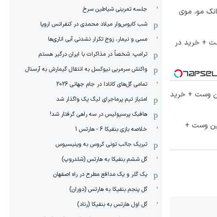
جلسه تمرینی شیاطین سرخ
انک مو، موی
شب کابوس‌وار میلاد محمدی در کنفرانس اروپا
مسی و نیمار، زوج تکرار نشدنی آبی اناری‌ها
ست + خرید در
ترامپ: شخصاً در مذاکرات با ایران درگیر هستم
واکنش سرمربی نیوکسل به انتقال گیمارش به آرسنال
تمامی گل‌های کانادا در جام جهانی 2026
تا 60 درصد تخفیف ویژه جین وست + خرید
امتیاز تیم پرماجرای لیگ یک واگذار شد
هافبک پرسپولیس در سه راهی گرفتار شد!
جین وست +
خلاصه بازی بنفیکا 6 - هارتس 1
تبریک جالب تونی کروس به وینیسیوس
گل ششم بنفیکا به هارتس (شلدروپ)
یک گلر و یک مدافع مطرح در راه اصفهان
گل پنجم بنفیکا به هارتس (دوران)
گل اول هارتس به بنفیکا (رناد)