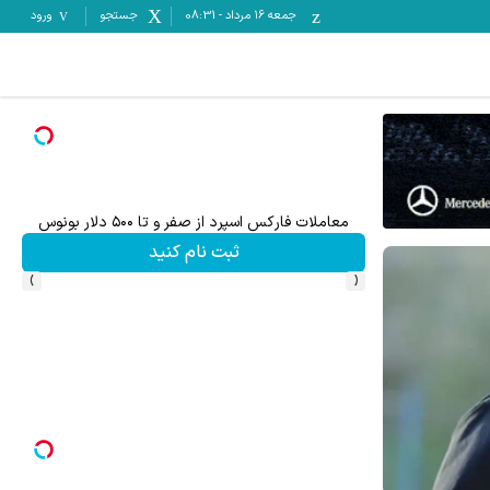
جمعه ۱۶ مرداد
-
08:31
جستجو
ورود
معاملات فارکس اسپرد از صفر و تا ۵۰۰ دلار بونوس
تا %60 تخفیف محصولات جین وست + خرید 
ثبت نام کنید
›
‹