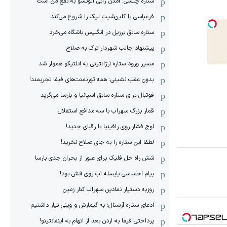
ستاره چلسی: آمدن ژابی آلونسو به نفع من است
فرعباسی با کلین‌شیت لیگ را شروع می‌کند
ستاره سابق برزیل در انگلیس باشگاه می‌خرد
پیشنهاد جالب شهردار ترک به صلاح
مسیر ورود ستاره آرژانتینی به اتلتیکو هموار شد
بدون عقب نشینی: همه تورنمنت‌های فیفا تحریمند!
فوتبال برای ستاره سابق اسپانیا و بارسا می‌گرید
قمار بزرگ سهراب با سه مدافع استقلال
اوج فشار روی رافینیا با رقبای جدید!
لطفا این ستاره را به جای صلاح نخرید!
شش راه حل فلیک برای عبور از بحران جدی بارسا
پیام احساسی یایسله آب روی آتش بود!
روزبه دستیار نمادین سهراب کنار زمین
ادعای ستاره آرسنال: به گیمارش و وینی نیاز داشتیم
پرداختی فیفا به اردن بعد از اتهام به اینفانتینو!