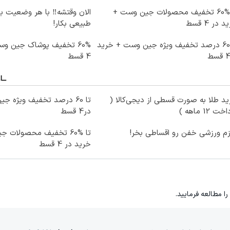
تا %60 تخفیف محصولات جین وست +
الان وقتشه‼️ با هر وضعیت ب
 در 4 قسط
طبیعی بکار!
تا 60 درصد تخفیف ویژه جین وست + خرید
60% تخفیف پوشاک جین و
4 قسط
د طلا به صورت قسطی از دیجی‌کالا (
ت 12 ماهه )
در4 قسط
زم ورزشی خفن رو اقساطی بخر!
تا %60 تخفیف محصولات 
خرید در 4 قسط
را مطالعه فرمایید.