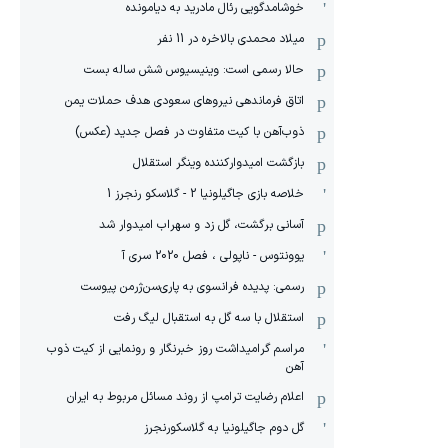
خوشامدگویی رئال مادرید به دیامونده
میلاد محمدی بالاخره در 11 نفر
حالا رسمی است: وینیسیوس شش ساله بست
اتاق فرماندهی نیروهای سعودی هدف حملات یمن
ذوب‌آهن با کیت متفاوت در فصل جدید (عکس)
بازگشت امیدوارکننده وینگر استقلال
خلاصه بازی جاگیلونیا 2 - گلاسکو رنجرز 1
آسانی برگشت، گل زد و سهراب امیدوار شد
یوونتوس - ناپولی ، فصل 2020 سری آ
رسمی: پدیده فرانسوی به پاری‌سن‌ژرمن پیوست
استقلال با سه گل به استقبال لیگ رفت
مراسم گرامیداشت روز خبرنگار و رونمایی از کیت ذوب
آهن
اعلام رضایت ترامپ از روند مسائل مربوط به ایران
گل دوم جاگیلونیا به گلاسکورنجرز