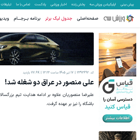
پیش بینی
اپلیکیشن ورزش سه
پخش زنده
اخبار ورزشی
پادکست
تماس با ما
تبلیغات
صفحه‌اصلی
جدول لیگ برتر
برنامه بــرجـــام
ویدیو
کد:
2393692
17 تیر 1405 ساعت 13:22
77.6K
بازدید
علی منصور در عراق دو شغله شد!
علیرضا منصوریان علاوه بر ادامه هدایت تیم بزرگسالا
باشگاه را نیز بر عهده گرفت.