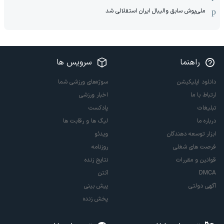
ملی‌پوش سابق والیبال ایران استقلالی شد
راهنما
سرویس ها
دانلود اپلیکیشن
سوژه‌های ورزشی شما
ارتباط با ما
اخبار ورزشی
تبلیغات
پادکست
درباره ما
لیگ ها و رقابت ها
ابزار توسعه دهندگان
ویدئو
فرصت های شغلی
روزنامه
قوانین و مقررات
نتایج زنده
DMCA
آنتن
آگهی دولتی
پیش بینی
پخش زنده