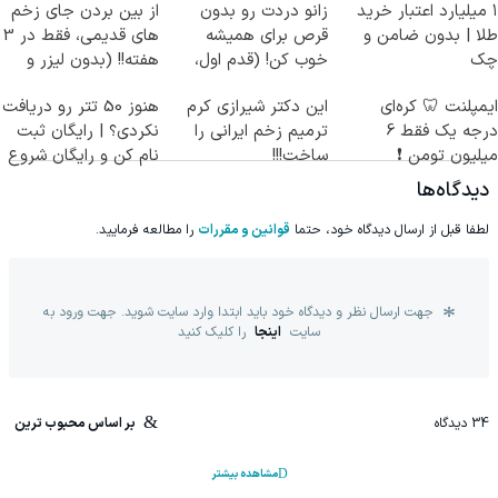
۱ میلیارد اعتبار خرید
زانو دردت رو بدون
از بین بردن جای زخم
طلا | بدون ضامن و
قرص برای همیشه
های قدیمی، فقط در 3
چک
خوب کن! (قدم اول،
هفته!! (بدون لیزر و
پرسش‌نامه)
جراحی)
ایمپلنت 🦷 کره‌ای
این دکتر شیرازی کرم
هنوز 50 تتر رو دریافت
درجه یک فقط 6
ترمیم زخم ایرانی را
نکردی؟ | رایگان ثبت
میلیون تومن ❗
ساخت!!!
نام کن و رایگان شروع
کن!
دیدگاه‌ها
لطفا قبل از ارسال دیدگاه خود، حتما
قوانین و مقررات
را مطالعه فرمایید.
جهت ارسال نظر و دیدگاه خود باید ابتدا وارد سایت شوید. جهت ورود به
سایت
اینجا
را کلیک کنید
34
دیدگاه
بر اساس محبوب ترین
مشاهده بیشتر