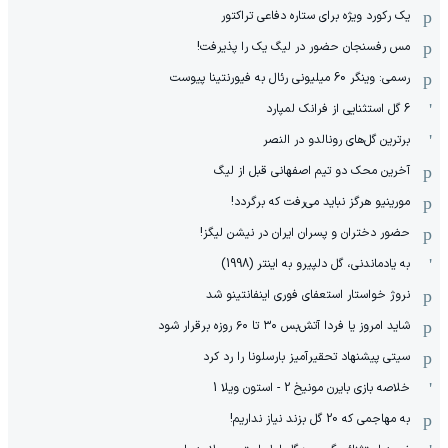
یک رکورد ویژه برای ستاره دفاعی تراکتور
مس رفسنجان حضور در لیگ یک را پذیرفت!
رسمی: وینگر 60 میلیونی رئال به فیورنتینا پیوست
6 گل استثنایی از فرانک لمپارد
برترین گل‌های رونالدو در النصر
آخرین محک دو تیم اصفهانی قبل از لیگ
مورینیو هرگز نباید می‌رفت که برگردد!
حضور دختران و پسران ایران در نیشن لیگز!
به یادماندنی، گل دلپیرو به اینتر (1998)
نروژ خواستار استعفای فوری اینفانتینو شد
شاید امروز یا فردا آتش‌بس ۳۰ تا ۶۰ روزه برقرار شود
سیتی پیشنهاد تحقیرآمیز بارسلونا را رد کرد
خلاصه بازی بایرن مونیخ 2 - استون ویلا 1
به مهاجمی که 20 گل بزند نیاز نداریم!