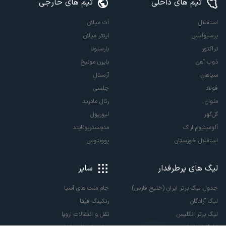
تیم های داخلی
تیم های خارجی
استقلال
آث میلان
پرسپولیس
اینتر میلان
تراکتور
بارسلونا
ذوب آهن
بایرن مونیخ
سپاهان
آرسنال
فولاد
چلسی
ملوان
رئال مادرید
گل‌گهر
لیورپول
آلومینیوم اراک
منچستریونایتد
استقلال خوزستان
یوونتوس
لیگ های پرطرفدار
سایر
جدول لیگ برتر ایران (خلیج فارس)
جام ملت های آسیا
لیگ آزادگان
رنکینگ فیفا
لیگ برتر انگلیس
نقل و انتقالات اروپا