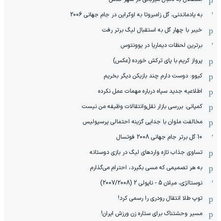
به یادماندنی، گل زامبروتا به اوکراین در جام جهانی 2006
خیبر با چهار گل به استقبال لیگ برتر رفت
برترین لحظات دیماریا در یوونتوس
پرواز کریم با پای ترکش خورده (عکس)
کیوو: دوست دارم چند بازیکن دیگر بخریم
اطلاعیه جدید سپاه درباره مهمات عمل نکرده
کمپانی: بررسی بازار نقل‌وانتقالات وظیفه من نیست
مخالفت ملوان با جدایی گزینه احتمالی پرسپولیس
10 گل برتر جام جهانی 2008 فوتسال
تساوی جذاب تازه واردهای لیگ در بازی دوستانه
به هر تصمیمی که مسی بگیرد، احترام می‌گذارم
نوستالژی، میلان 5 - ناپولی 2 (2007/2008)
توپ طلا انتقال رودری را رسمی کرد!
مسیر وحشتناک برای ستاره زن ورزش ایران!