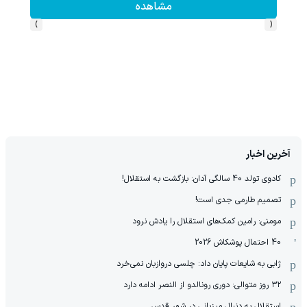
مشاهده
›
‹
آخرین اخبار
کادوی تولد 40 سالگی آدان: بازگشت به استقلال!
تصمیم طارمی جدی است!
مومنی: رامین کمک‌های استقلال را یادش نرود
40 احتمال پوشکاش 2026
ژابی به شایعات پایان داد: چلسی دروازبان نمی‌خرد
۳۲ روز متوالی: دوری رونالدو از النصر ادامه دارد
استقلال به دنبال میزبانی در شهر قدس