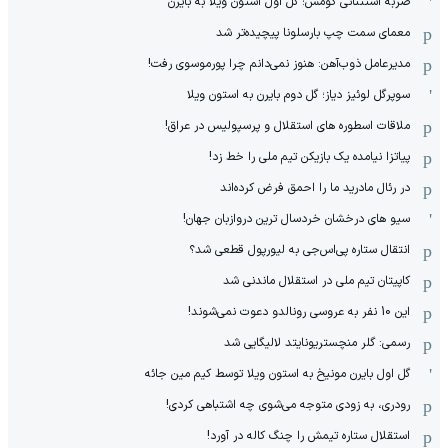
ضربه استثنائی گومس؛ گل اول استون ویلا به بایرن
معمای سمت چپ بارسلونا پیچیده‌تر شد
مدیرعامل ذوب‌آهن: هنوز نمی‌دانم چرا پورموسوی رفت!
سوپرگل لوئیز دیاز؛ گل دوم بایرن به استون ویلا
ملاقات اسطوره های استقلال و پرسپولیس در عراق!
پیاتزا نیامده یک بازیکن تیم ملی را خط زد!
در رئال مادرید ما را احمق فرض کرده‌اند
سیو های درخشان خردسال ترین دروازبان جهان!
انتقال ستاره پی‌اس‌جی به لیورپول قطعی شد؟
کاپیتان تیم ملی در استقلال ماندنی شد
این 10 نفر به عروسی رونالدو دعوت نمی‌شوند!
رسمی: گلر منچستریونایتد لالیگایی شد
گل اول بایرن مونیخ به استون ویلا توسط کیم مین جائه
رودری، به زودی متوجه می‌شوی چه اشتباهی کردی!
استقلال ستاره تیمش را چنگ کاله در آورد!