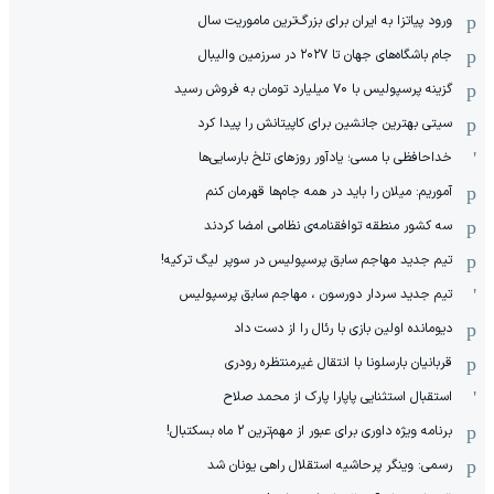
ورود پیاتزا به ایران برای بزرگ‌ترین ماموریت سال
جام باشگاه‌های جهان تا ۲۰۲۷ در سرزمین والیبال
گزینه پرسپولیس با ۷۰ میلیارد تومان به فروش رسید
سیتی بهترین جانشین برای کاپیتانش را پیدا کرد
خداحافظی با مسی؛ یادآور روزهای تلخ بارسایی‌ها
آموریم: میلان را باید در همه جام‌ها قهرمان کنم
سه کشور منطقه توافقنامه‌ی نظامی امضا کردند
تیم جدید مهاجم سابق پرسپولیس در سوپر لیگ ترکیه!
تیم جدید سردار دورسون ، مهاجم سابق پرسپولیس
دیومانده اولین بازی با رئال را از دست داد
قربانیان بارسلونا با انتقال غیرمنتظره رودری
استقبال استثنایی پاپارا پارک از محمد صلاح
برنامه ویژه داوری برای عبور از مهم‌ترین 2 ماه بسکتبال!
رسمی: وینگر پرحاشیه استقلال راهی یونان شد