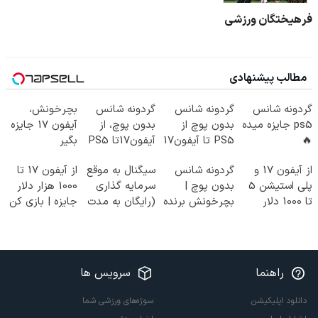
فرهیختگان ورزشی
مطالب پیشنهادی
گردونه شانس
گردونه شانس
گردونه شانس
بچرخونش،
ps5 جایزه میده
بدون پوچ از
بدون پوچ، از
آیفون 17 جایزه
🔥
PS5 تا آیفون17
آیفون17تا PS5
بگیر
و بیت کوین 🔥
و طلای دیجیتال
از آیفون 17 و
گردونه شانس
سیگنال به موقع
از آیفون 17 تا
و دلار🔥
پلی استیشن 5
بدون پوچ |
سرمایه گذاری
1000 هزار دلار
تا 1000 دلار
بچرخونش برنده
(رایگان به مدت
جایزه | بازی کن
جایزه ببر
شو! 🔥😍
محدود)
، گردونه
بچرخون
راهنما
سرویس ها
دانلود اپلیکیشن
سوژه‌های ورزشی شما