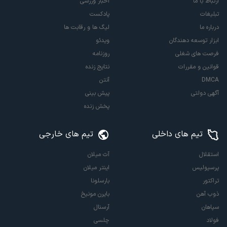
ارتباط با ما
اخبار ورزشی
تبلیغات
پادکست
درباره ما
لیگ ها و رقابت ها
ابزار توسعه دهندگان
ویدئو
فرصت های شغلی
روزنامه
قوانین و مقررات
نتایج زنده
DMCA
آنتن
آگهی دولتی
پیش بینی
پخش زنده
تیم های داخلی
تیم های خارجی
استقلال
آث میلان
پرسپولیس
اینتر میلان
تراکتور
بارسلونا
ذوب آهن
بایرن مونیخ
سپاهان
آرسنال
فولاد
چلسی