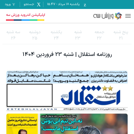
یکشنبه ۱۸ مرداد
-
15:47
جستجو
ورود
اپلیکیشن اندروید ورزش سه
پنج شنبه
جمعه
شنبه
یکشنبه
دوشنبه
سه شنبه
26
25
24
23
22
21
روزنامه
استقلال
|
شنبه 23 فروردين 1404