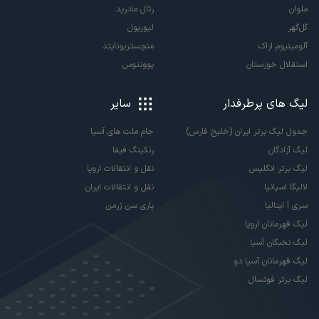
ملوان
رئال مادرید
گل‌گهر
لیورپول
آلومینیوم اراک
منچستریونایتد
استقلال خوزستان
یوونتوس
لیگ های پرطرفدار
سایر
جدول لیگ برتر ایران (خلیج فارس)
جام ملت های آسیا
لیگ آزادگان
رنکینگ فیفا
لیگ برتر انگلیس
نقل و انتقالات اروپا
لالیگا اسپانیا
نقل و انتقالات ایران
سری آ ایتالیا
پاری سن ژرمن
لیگ قهرمانان اروپا
لیگ نخبگان آسیا
لیگ قهرمانان آسیا دو
لیگ برتر فوتسال