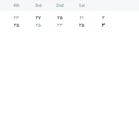
4th
3rd
2nd
1st
23
27
25
21
2
25
25
23
25
3