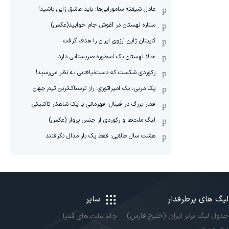
عادل شیفته سامورایی‌ها: باید عاشق ژاپن باشید!
ستاره لهستان در آغوش جام خوابید(عکس)
کاپیتان ژاپن آرزوی ایران را هدف گرفت
حالا لهستان یک اسطوره صربستانی دارد
رکوردی شکست که دست‌نیافتنی به نظر می‌رسید!
یک مربی، یک امپراتوری: راز ترسناک‌ترین تیم جهان
قمار بزرگ در فینال: قهرمانی با یک شاهکار تاکتیکی
لیگ ملت‌ها و رکوردی از جنس پرواز (عکس)
هشت سال طلایی: فقط یک بار مدال‌ نگرفتند
لیگ های پرطرفدار
سایر
جدول لیگ برتر ایران (خلیج فارس)
جام ملت های آسیا