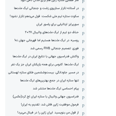
آمار فضایی ستاره ژاپن هم برای مدال کافی نبود
در آستانه تکرار سناریوی زشت و جنجالی لیگ ملت‌ها
سکوت ستاره تیم ملی شکست: قول می‌دهم تکرار نشود!
سورپرایز ایتالیایی برای پاسور ایران
حذف دو تیم از لیگ ملت‌های والیبال ٢٠٢٧
روسیه: در لیگ ملت‌ها هستیم اما قهرمانی جهان نه!
فوری: تصمیم جنجالی FIVB رسمی شد
واکنش فدراسیون جهانی با نتایج ایران در لیگ ملت‌ها
لیگ ملت‌ها: کابوس برای همه بازیکنان ایران جز یک نفر
در مسیر جاودانگی: بیست‌وششمین طلای ستاره لهستانی
تنها ستاره ایران در جمع بهترین‌های لیگ ملت‌ها
پیام احساسی لیگ ملت‌ها منتشر شد
فدراسیون جهانی والیبال با ستاره ایران لج کرد(عکس)
فرمول موفقیت ژاپن فاش شد: تقدیم به ایران!
از قول من بنویسید: ایران ژاپن را در فینال می‌برد!