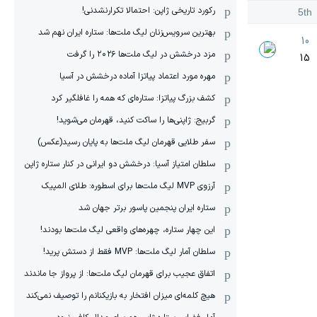
رکورد تاریخی ژاپن: احتمالا تکرارنشدنی!
5th
بهترین سرویس‌زنان لیگ ملت‌ها: ستاره ایران نهم شد
10
مزد درخشش در لیگ ملت‌ها ٢٠٢۶ را گرفت
15
مهره مورد اعتماد پیاتزا آماده درخشش در آسیا
کشف بزرگ پیاتزا: ستاره‌ای که همه را غافلگیر کرد
گربیج: ژاپنی‌ها را ساکت کنید، قهرمان می‌شوید!
سفر طلایی قهرمان لیگ ملت‌ها به پایان رسید(عکس)
سلطان امتیاز آسیا: درخشش دو ایرانی در کنار ستاره ژاپن
آرزوی MVP لیگ ملت‌ها برای اسطوره: طلای المپیک
ستاره ایران پنجمین پاسور برتر جهان شد
این چهار ستاره، چهره‌های واقعی لیگ ملت‌ها بودند!
سلطان آمار لیگ ملت‌ها: MVP فقط از دستش پرید!
اتفاق عجیب برای قهرمان لیگ ملت‌ها: از پرواز جا ماندند
هیچ کلمه‌ای میزان افتخار به بازیکنانم را توصیف نمی‌کند