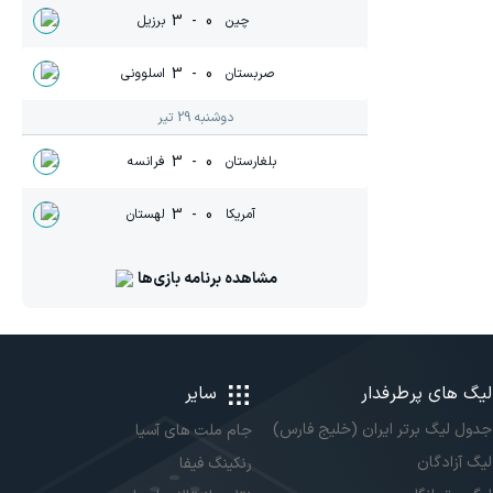
3
-
0
چین
برزیل
3
-
0
صربستان
اسلوونی
دوشنبه 29 تیر
3
-
0
بلغارستان
فرانسه
3
-
0
آمریکا
لهستان
مشاهده برنامه بازی‌ها
لیگ های پرطرفدار
سایر
جدول لیگ برتر ایران (خلیج فارس)
جام ملت های آسیا
لیگ آزادگان
رنکینگ فیفا