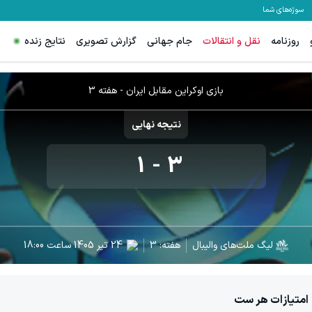
سوژه‌های شما
روزنامه
نقل و انتقالات
جام جهانی
گزارش تصویری
نتایج زنده
بازی
اوکراین
مقابل
ایران
- هفته
3
نتیجه نهایی
1
-
3
لیگ ملت‌های والیبال
هفته:
3
24 تیر 1405
ساعت
18:00
امتیازات هر ست