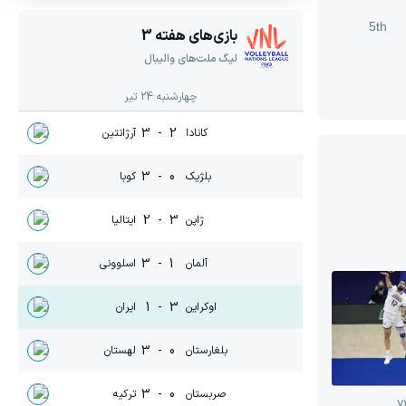
5th
بازی‌های هفته
3
لیگ ملت‌های والیبال
چهارشنبه 24 تیر
3
-
2
کانادا
آرژانتین
3
-
0
بلژیک
کوبا
2
-
3
ژاپن
ایتالیا
3
-
1
آلمان
اسلوونی
1
-
3
اوکراین
ایران
3
-
0
بلغارستان
لهستان
3
-
0
صربستان
ترکیه
7