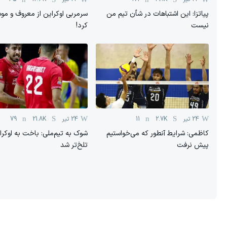
پیاتزا: این اشتباهات در شأن تیم من
سرمربی اوکراین از معروف و مو
نیست
کرد!
24 تیر
2.7K
11
24 تیر
21.8K
79
کاظمی: شرایط آنطور که می‌خواستیم
شوک به تیم‌ملی: باخت به اوکرا
پیش نرفت
تلخ‌تر شد