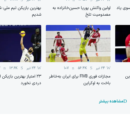
سوی یاد
اولین واکنش پوریا حسین‌خانزاده به
بهترین بازیکن تیم ملی: 
مصدومیت تلخ
شدیم
24 تیر
56.4K
107
24 تیر
13.6K
2
ین
مجازات فوری FIVB برای ایران به‌خاطر
۲۳ امتیاز بهترین بازیکن 
باخت به اوکراین
دردی نخورد
مشاهده بیشتر