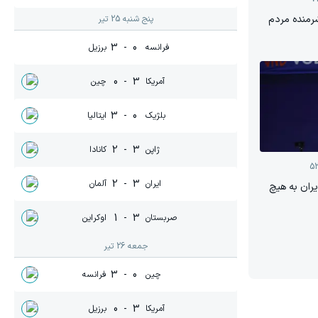
شرمنده مردم
پنج شنبه 25 تیر
3
-
0
فرانسه
برزیل
0
-
3
آمریکا
چین
3
-
0
بلژیک
ایتالیا
2
-
3
ژاپن
کانادا
5
2
-
3
ایران
آلمان
ایران به هیچ
1
-
3
صربستان
اوکراین
جمعه 26 تیر
3
-
0
چین
فرانسه
0
-
3
آمریکا
برزیل