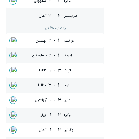
3
-
1
ترکیه
اسلوونی
3
-
2
صربستان
آلمان
یکشنبه 28 تیر
3
-
1
فرانسه
لهستان
3
-
1
آمریکا
بلغارستان
0
-
3
بلژیک
کانادا
3
-
1
کوبا
ایتالیا
0
-
3
ژاپن
آرژانتین
1
-
3
ترکیه
ایران
1
-
3
اوکراین
آلمان