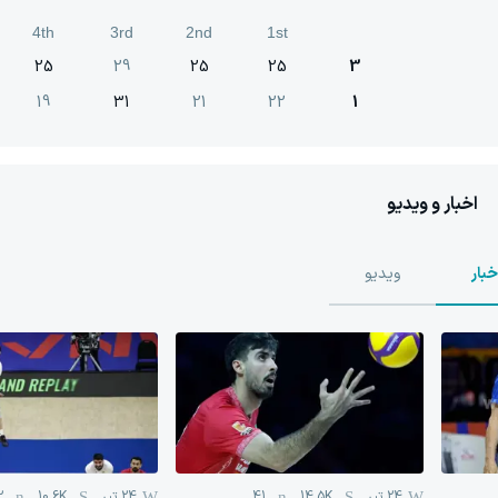
4th
3rd
2nd
1st
25
29
25
25
3
19
31
21
22
1
اخبار و ویدیو
خبار
ویدیو
24 تیر
14.5K
41
24 تیر
10.6K
2