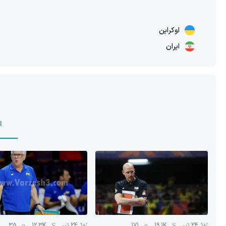
اوکراین
ایران
ا
24 تیر
19.1K
171
24 تیر
12.3K
35