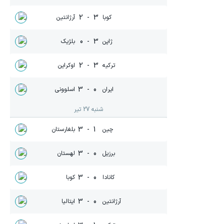
2
-
3
کوبا
آرژانتین
0
-
3
ژاپن
بلژیک
2
-
3
ترکیه
اوکراین
3
-
0
ایران
اسلوونی
شنبه 27 تیر
3
-
1
چین
بلغارستان
3
-
0
برزیل
لهستان
3
-
0
کانادا
کوبا
3
-
0
آرژانتین
ایتالیا