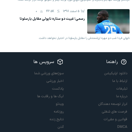
5 اسفند 1398
46.5K
0
رسمی؛ غیبت دو ستاره ناپولی مقابل بارسلونا
ناپولی فردا شب دو مهره ارزشمندش را مقابل بارسلونا در اختیار نخواهد داشت.
راهنما
سرویس ها
دانلود اپلیکیشن
سوژه‌های ورزشی شما
ارتباط با ما
اخبار ورزشی
تبلیغات
پادکست
درباره ما
لیگ ها و رقابت ها
ابزار توسعه دهندگان
ویدئو
فرصت های شغلی
روزنامه
قوانین و مقررات
نتایج زنده
DMCA
آنتن