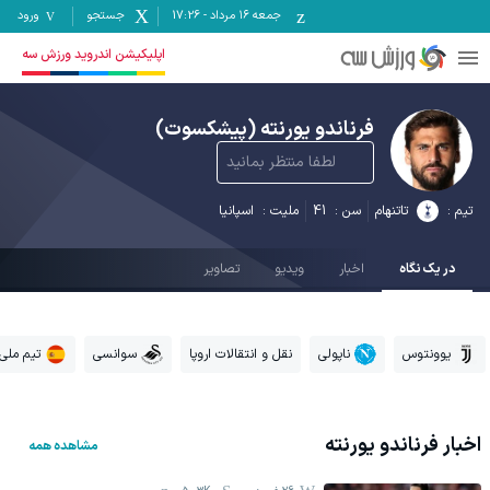
جمعه ۱۶ مرداد
-
17:26
جستجو
ورود
اپلیکیشن اندروید ورزش سه
فرناندو یورنته
(پیشکسوت)
لطفا منتظر بمانید
تیم :
تاتنهام
سن :
41
ملیت :
اسپانیا
در یک نگاه
اخبار
ویدیو
تصاویر
یوونتوس
ناپولی
نقل و انتقالات اروپا
سوانسی
تیم ملی 
اخبار
فرناندو یورنته
مشاهده همه