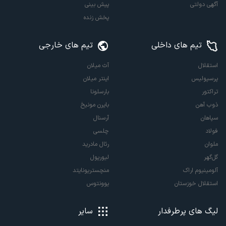
آگهی دولتی
پیش بینی
پخش زنده
تیم های داخلی
تیم های خارجی
استقلال
آث میلان
پرسپولیس
اینتر میلان
تراکتور
بارسلونا
ذوب آهن
بایرن مونیخ
سپاهان
آرسنال
فولاد
چلسی
ملوان
رئال مادرید
گل‌گهر
لیورپول
آلومینیوم اراک
منچستریونایتد
استقلال خوزستان
یوونتوس
لیگ های پرطرفدار
سایر