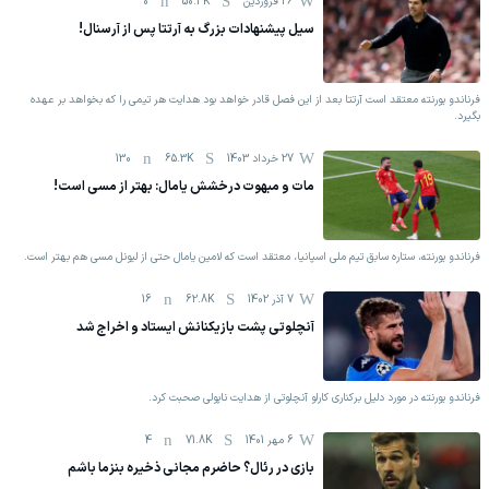
26 فروردين
50.3K
0
سیل پیشنهادات بزرگ به آرتتا پس از آرسنال!
فرناندو یورنته معتقد است آرتتا بعد از این فصل قادر خواهد بود هدایت هر تیمی را که بخواهد بر عهده
بگیرد.
27 خرداد 1403
65.3K
130
مات و مبهوت درخشش یامال: بهتر از مسی است!
فرناندو یورنته، ستاره سابق تیم ملی اسپانیا، معتقد است که لامین یامال حتی از لیونل مسی هم بهتر است.
7 آذر 1402
62.8K
16
آنچلوتی پشت بازیکنانش ایستاد و اخراج شد
فرناندو یورنته در مورد دلیل برکناری کارلو آنچلوتی از هدایت ناپولی صحبت کرد.
6 مهر 1401
71.8K
4
بازی در رئال؟ حاضرم مجانی ذخیره بنزما باشم