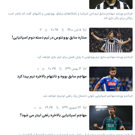
فرناندو یورنته، مهاجم سابق تیم ملی اسپانیا و باشگاه‌های بیلبائو، یوونتوس و تاتنهام، گفت که حاضر است
رایگان برای رئال بازی کند.
5 آبان 1400
20.9K
3
ستاره سابق یوونتوس در تیم دسته دوم اسپانیایی!
فرناندو یورنته مهاجم سابق تیم یوونتوس تا پایان فصل برای ایبار بازی خواهد کرد.
4 بهمن 1399
20.3K
0
مهاجم سابق یووه و تاتنهام بالاخره تیم پیدا کرد
فرناندو یورنته مهاجم اسپانیایی ناپولی احتمال زیاد راهی اودینزه خواهد شد.
26 شهریور 1399
29.3K
0
مهاجم اسپانیایی بالاخره راهی اینتر می شود؟
فرناندو یورنته، مهاجم باتجربه و اسپانیایی ناپولی مورد توجه اینتر و آنتونیو کونته قرار گرفته است.