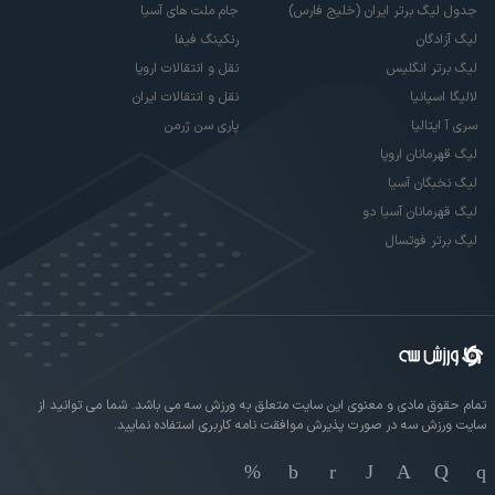
جدول لیگ برتر ایران (خلیج فارس)
جام ملت های آسیا
لیگ آزادگان
رنکینگ فیفا
لیگ برتر انگلیس
نقل و انتقالات اروپا
لالیگا اسپانیا
نقل و انتقالات ایران
سری آ ایتالیا
پاری سن ژرمن
لیگ قهرمانان اروپا
لیگ نخبگان آسیا
لیگ قهرمانان آسیا دو
لیگ برتر فوتسال
تمام حقوق مادی و معنوی این سایت متعلق به ورزش سه می باشد. شما می توانید از
سایت ورزش سه در صورت پذیرش موافقت نامه کاربری استفاده نمایید.