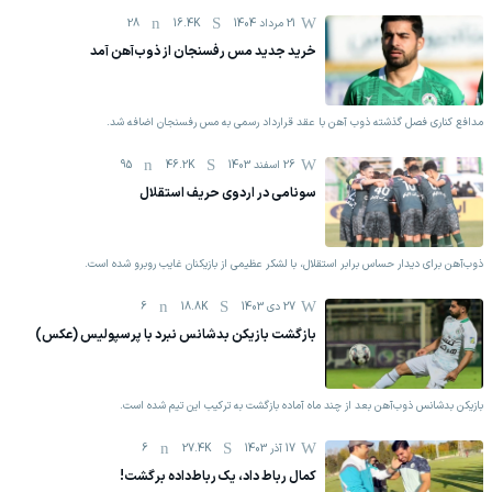
21 مرداد 1404
16.4K
28
خرید جدید مس رفسنجان از ذوب‎‌آهن آمد
مدافع کناری فصل گذشته ذوب آهن با عقد قرارداد رسمی به مس رفسنجان اضافه شد.
26 اسفند 1403
46.2K
95
سونامی در اردوی حریف استقلال
ذوب‌آهن برای دیدار حساس برابر استقلال، با لشکر عظیمی از بازیکنان غایب روبرو شده است.
27 دی 1403
18.8K
6
بازگشت بازیکن بدشانس نبرد با پرسپولیس (عکس)
بازیکن بدشانس ذوب‌آهن بعد از چند ماه آماده بازگشت به ترکیب این تیم شده است.
17 آذر 1403
27.4K
6
کمال رباط داد، یک رباط‌داده برگشت!