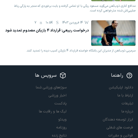
مدافع کناری ذوب‌آهن می‌گوید مسعود ریگی با او تماس گرفته و بابت برخوردی که منجر به پارگی رباط
صلیبی‌اش شده عذرخواهی کرده است.
14 فروردين 1403
10.5K
7
درخواست ربیعی: قرارداد 4 بازیکن مصدوم تمدید شود
سرمربی ذوب‌آهن از مدیران این باشگاه خواسته قرارداد 4 بازیکن آسیب دیده را تمدید کنند.
راهنما
سرویس ها
دانلود اپلیکیشن
سوژه‌های ورزشی شما
ارتباط با ما
اخبار ورزشی
تبلیغات
پادکست
درباره ما
لیگ ها و رقابت ها
ابزار توسعه دهندگان
ویدئو
فرصت های شغلی
روزنامه
قوانین و مقررات
نتایج زنده