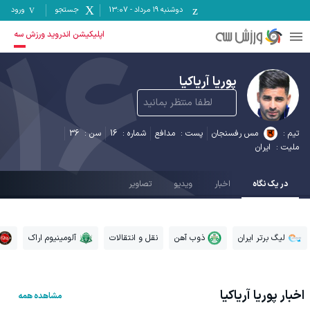
دوشنبه ۱۹ مرداد
-
13:07
جستجو
ورود
16
اپلیکیشن اندروید ورزش سه
پوریا آریاکیا
لطفا منتظر بمانید
تیم :
مس رفسنجان
پست :
مدافع
شماره :
16
سن :
36
ملیت :
ایران
در یک نگاه
اخبار
ویدیو
تصاویر
لیگ برتر ایران
ذوب آهن
نقل و انتقالات
آلومینیوم اراک
اخبار
پوریا آریاکیا
مشاهده همه