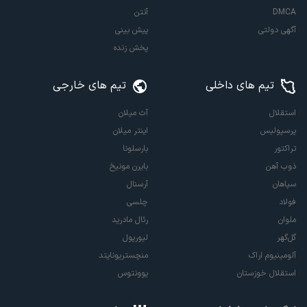
DMCA
آنتن
آگهی دولتی
پیش بینی
پخش زنده
تیم های داخلی
تیم های خارجی
استقلال
آث میلان
پرسپولیس
اینتر میلان
تراکتور
بارسلونا
ذوب آهن
بایرن مونیخ
سپاهان
آرسنال
فولاد
چلسی
ملوان
رئال مادرید
گل‌گهر
لیورپول
آلومینیوم اراک
منچستریونایتد
استقلال خوزستان
یوونتوس