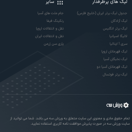
لیگ های پرطرفدار
سایر
جدول لیگ برتر ایران (خلیج فارس)
جام ملت های آسیا
لیگ آزادگان
رنکینگ فیفا
لیگ برتر انگلیس
نقل و انتقالات اروپا
لالیگا اسپانیا
نقل و انتقالات ایران
سری آ ایتالیا
پاری سن ژرمن
لیگ قهرمانان اروپا
لیگ نخبگان آسیا
لیگ قهرمانان آسیا دو
لیگ برتر فوتسال
تمام حقوق مادی و معنوی این سایت متعلق به ورزش سه می باشد. شما می توانید از
سایت ورزش سه در صورت پذیرش موافقت نامه کاربری استفاده نمایید.