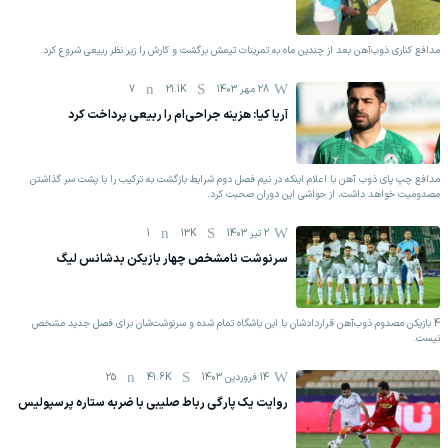
مدافع کناری ذوب‌آهن بعد از چندین ماه به تمرینات تیمش برگشت و کارش را زیر نظر ربیعی شروع کرد.
28 مهر 1403
21.1K
7
آریا کیا: هزینه جراحی‌ام را ربیعی پرداخت کرد
مدافع چپ پای ذوب آهن با اعلام اینکه در نیم فصل دوم شرایط بازگشت به ترکیب را با پشت سر گذاشتن
مصدومیت خواهد داشت، از حواشی این دوران صحبت کرد.
2 تیر 1403
13K
1
سرنوشت نامشخص چهار بازیکن بدشانس لیگ
4 بازیکن مصدوم ذوب‌آهن قراردادشان با این باشگاه تمام شده و سرنوشت‌شان برای فصل جدید مشخص
نیست.
14 فروردين 1403
41.6K
25
روایت یک پارگی رباط صلیبی با ضربه ستاره پرسپولیس