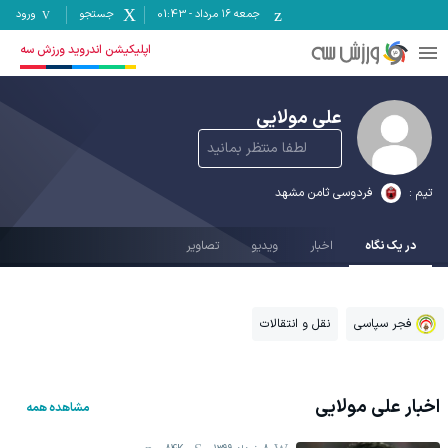
جمعه ۱۶ مرداد
-
01:43
جستجو
ورود
اپلیکیشن اندروید ورزش سه
علی مولایی
لطفا منتظر بمانید
تیم :
فردوسی ثامن مشهد
در یک نگاه
اخبار
ویدیو
تصاویر
فجر سپاسی
نقل و انتقالات
اخبار
علی مولایی
مشاهده همه