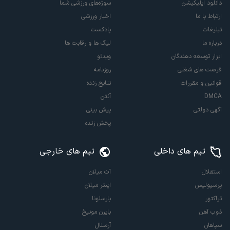
دانلود اپلیکیشن
سوژه‌های ورزشی شما
ارتباط با ما
اخبار ورزشی
تبلیغات
پادکست
درباره ما
لیگ ها و رقابت ها
ابزار توسعه دهندگان
ویدئو
فرصت های شغلی
روزنامه
قوانین و مقررات
نتایج زنده
DMCA
آنتن
آگهی دولتی
پیش بینی
پخش زنده
تیم های داخلی
تیم های خارجی
استقلال
آث میلان
پرسپولیس
اینتر میلان
تراکتور
بارسلونا
ذوب آهن
بایرن مونیخ
سپاهان
آرسنال