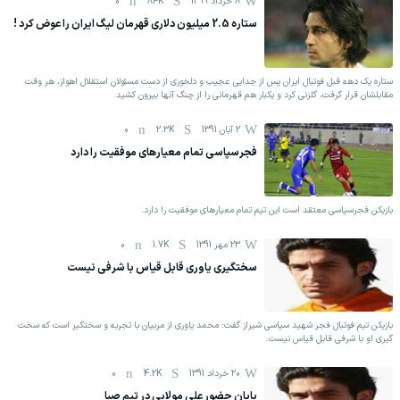
8 خرداد 1399
84K
0
ستاره 2.5 میلیون دلاری قهرمان لیگ ایران را عوض کرد !
ستاره یک دهه قبل فوتبال ایران پس از جدایی عجیب و دلخوری از دست مسئولان استقلال اهواز، هر وقت
مقابلشان قرار گرفت، گلزنی کرد و یکبار هم قهرمانی را از چنگ آنها بیرون کشید.
2 آبان 1391
2.3K
0
فجرسپاسی تمام معیار‌های موفقیت را دارد
بازیکن فجرسپاسی معتقد است این تیم تمام معیار‌های موفقیت را دارد.
23 مهر 1391
1.7K
0
سختگیری یاوری قابل قیاس با شرفی نیست
بازیکن تیم فوتبال فجر شهید سپاسی شیراز گفت: محمد یاوری از مربیان با تجربه و سختگیر است که سخت
گیری او با شرفی قابل قیاس نیست.
20 خرداد 1391
4.2K
0
پایان حضور علی مولایی در تیم صبا