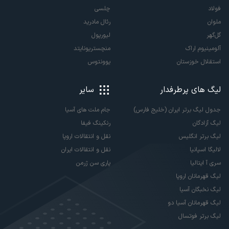
فولاد
چلسی
ملوان
رئال مادرید
گل‌گهر
لیورپول
آلومینیوم اراک
منچستریونایتد
استقلال خوزستان
یوونتوس
لیگ های پرطرفدار
سایر
جدول لیگ برتر ایران (خلیج فارس)
جام ملت های آسیا
لیگ آزادگان
رنکینگ فیفا
لیگ برتر انگلیس
نقل و انتقالات اروپا
لالیگا اسپانیا
نقل و انتقالات ایران
سری آ ایتالیا
پاری سن ژرمن
لیگ قهرمانان اروپا
لیگ نخبگان آسیا
لیگ قهرمانان آسیا دو
لیگ برتر فوتسال