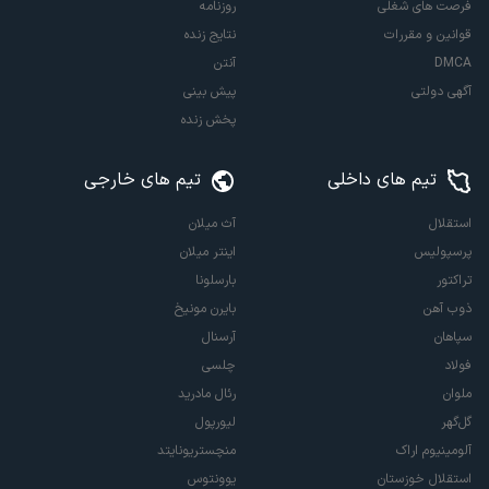
فرصت های شغلی
روزنامه
قوانین و مقررات
نتایج زنده
DMCA
آنتن
آگهی دولتی
پیش بینی
پخش زنده
تیم های داخلی
تیم های خارجی
استقلال
آث میلان
پرسپولیس
اینتر میلان
تراکتور
بارسلونا
ذوب آهن
بایرن مونیخ
سپاهان
آرسنال
فولاد
چلسی
ملوان
رئال مادرید
گل‌گهر
لیورپول
آلومینیوم اراک
منچستریونایتد
استقلال خوزستان
یوونتوس