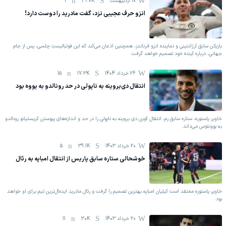
10 اردیبهشت
29.7K
1
انزو حرف عجیبی نزد، گفت مادرید را دوست دارد!
بازیکن سابق آرژانتینی و نماینده انزو فرناندز، همچنین اذعان می‌کند که این فوتبالیستِ چلسی، پس از جام
جهانی، درباره آینده خود تصمیم خواهد گرفت.
26 خرداد 1404
17.3K
15
انتقال دی‌بروینه به ناپولی در حد رونالدو به یووه بود
خاویر پاستوره، ستاره سابق رم، انتقال کوین دی بروینه به ناپولی را در حد و اندازه‌های پیوستن کریستیانو رونالدو
به یوونتوس می‌داند.
20 خرداد 1403
39.1K
5
خوشحالی ستاره سابق پاریس از انتقال امباپه به رئال
خاویر پاستوره معتقد است کیلیان امباپه بهترین تصمیم را گرفت و رئال مادرید ایده‌آل‌ترین تیم برای او خواهد
بود.
20 خرداد 1403
30K
11