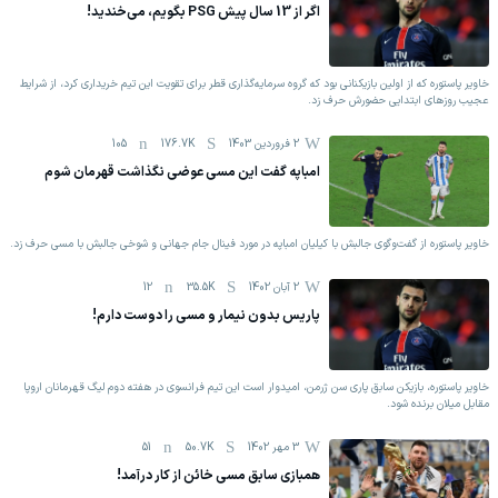
اگر از 13 سال پیش PSG بگویم، می‌خندید!
خاویر پاستوره که از اولین بازیکنانی بود که گروه سرمایه‌گذاری قطر برای تقویت این تیم خریداری کرد، از شرایط
عجیب روزهای ابتدایی حضورش حرف زد.
2 فروردين 1403
176.7K
105
امباپه گفت این مسی عوضی نگذاشت قهرمان شوم
خاویر پاستوره از گفت‌وگوی جالبش با کیلیان امباپه در مورد فینال جام جهانی و شوخی جالبش با مسی حرف زد.
2 آبان 1402
35.5K
12
پاریس بدون نیمار و مسی را دوست دارم!
خاویر پاستوره، بازیکن سابق پاری سن ژرمن، امیدوار است این تیم فرانسوی در هفته دوم لیگ قهرمانان اروپا
مقابل میلان برنده شود.
3 مهر 1402
50.7K
51
همبازی سابق مسی خائن از کار درآمد!