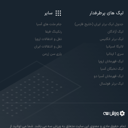
لیگ های پرطرفدار
سایر
جدول لیگ برتر ایران (خلیج فارس)
جام ملت های آسیا
لیگ آزادگان
رنکینگ فیفا
لیگ برتر انگلیس
نقل و انتقالات اروپا
لالیگا اسپانیا
نقل و انتقالات ایران
سری آ ایتالیا
پاری سن ژرمن
لیگ قهرمانان اروپا
لیگ نخبگان آسیا
لیگ قهرمانان آسیا دو
لیگ برتر فوتسال
تمام حقوق مادی و معنوی این سایت متعلق به ورزش سه می باشد. شما می توانید از