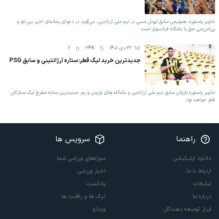
خاویر پاستوره، هم‌تیمی سابق لیونل مسی در تیم ملی آرژانتین، می‌گوید در دعوای رسانه‌ای اخیر بین لئو و
پی‌اس‌جی حق با باشگاه فرانسوی است.
22 دی 1401
34K
2
جدیدترین خرید لیگ قطر:ستاره آرژانتینی و سابق PSG
خاویر پاستوره بازیکن سابق تیم ملی آرژانتین و باشگاه های پاریس و رم، جدیدترین ستاره مطرح لیگ ستارگان
قطر خواهد بود.
راهنما
سرویس ها
دانلود اپلیکیشن
سوژه‌های ورزشی شما
ارتباط با ما
اخبار ورزشی
تبلیغات
پادکست
درباره ما
لیگ ها و رقابت ها
ابزار توسعه دهندگان
ویدئو