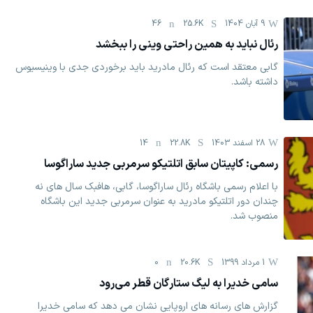
9 آبان 1404
25.6K
46
رئال نباید به همین راحتی وینی را ببخشد
گابی معتقد است که رئال مادرید باید برخوردی جدی با وینیسیوس
داشته باشد.
28 اسفند 1403
22.8K
14
رسمی: کاپیتان سابق اتلتیکو سرمربی جدید ساراگوسا
با اعلام رسمی باشگاه رئال ساراگوسا، گابی، هافبک سال های نه
چندان دور اتلتیکو مادرید به عنوان سرمربی جدید این باشگاه
منصوب شد.
1 مرداد 1399
20.6K
0
سامی خدیرا به لیگ ستارگان قطر می‌رود
گزارش های رسانه های اروپایی نشان می دهد که سامی خدیرا