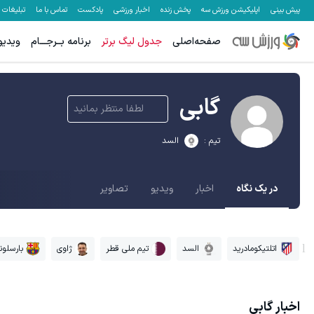
پیش بینی
اپلیکیشن ورزش سه
پخش زنده
اخبار ورزشی
پادکست
تماس با ما
تبلیغات
صفحه‌اصلی
جدول لیگ برتر
برنامه بــرجـــام
ویدیو
گابی
لطفا منتظر بمانید
تیم :
السد
در یک نگاه
اخبار
ویدیو
تصاویر
اتلتیکومادرید
السد
تیم ملی قطر
ژاوی
بارسلونا
اخبار
گابی