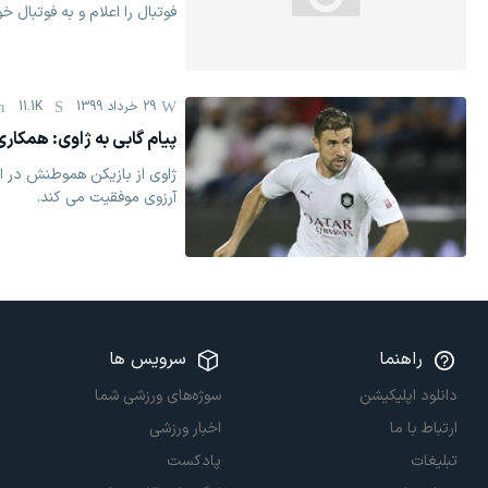
فوتبال را اعلام و به فوتبال خو
29 خرداد 1399
11.1K
پیام گابی به ژاوی: همکاری
ژاوی از بازیکن هموطنش در ا
آرزوی موفقیت می کند.
راهنما
سرویس ها
دانلود اپلیکیشن
سوژه‌های ورزشی شما
ارتباط با ما
اخبار ورزشی
تبلیغات
پادکست