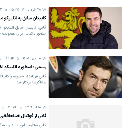
28 خرداد
15.3K
22
کاپیتان سابق به اتلتیکو 
حضور داشت، برای عضویت در ک
20 مهر 1404
46.1K
رسمی: اسطوره اتلتیکو اخ
گابی فرناندز، اسطوره و کاپیت
ساراگوسا برکنار شد.
10 آذر 1399
29.7K
گابی از فوتبال خداحافظی 
گابی ستاره سابق السد و باشگا