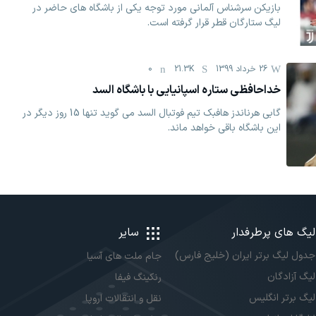
بازیکن سرشناس آلمانی مورد توجه یکی از باشگاه های حاضر در
لیگ ستارگان قطر قرار گرفته است.
26 خرداد 1399
21.3K
0
خداحافظی ستاره اسپانیایی با باشگاه السد
گابی هرناندز هافبک تیم فوتبال السد می گوید تنها 15 روز دیگر در
این باشگاه باقی خواهد ماند.
لیگ های پرطرفدار
سایر
جدول لیگ برتر ایران (خلیج فارس)
جام ملت های آسیا
لیگ آزادگان
رنکینگ فیفا
لیگ برتر انگلیس
نقل و انتقالات اروپا