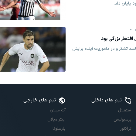
د پایان داد.
0
 افتخار بزرگی بود
لسد تشکر و در ماموریت آینده برایش
تیم های داخلی
تیم های خارجی
استقلال
آث میلان
پرسپولیس
اینتر میلان
تراکتور
بارسلونا