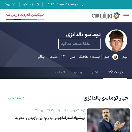
دوشنبه ۱۹ مرداد
-
14:26
جستجو
ورود
اپلیکیشن اندروید ورزش سه
توماسو بالدانزی
لطفا منتظر بمانید
تیم :
جنوا
پست :
هافبک
سن :
23
ملیت :
ایتالیا
در یک نگاه
اخبار
ویدیو
تصاویر
اخبار
توماسو بالدانزی
مشاهده همه
11 بهمن 1402
97.3K
19
پیشنهاد استراماچونی به رم: این بازیکن را بخرید