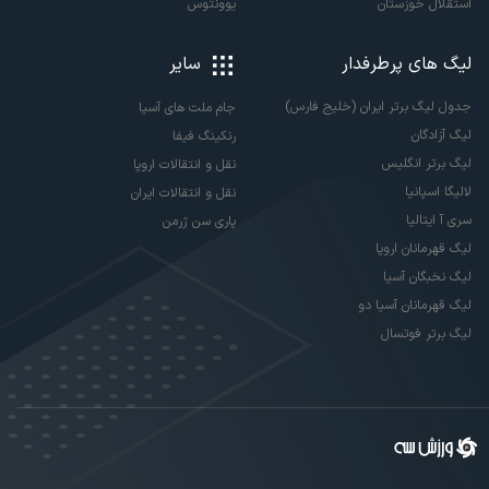
استقلال خوزستان
یوونتوس
لیگ های پرطرفدار
سایر
جدول لیگ برتر ایران (خلیج فارس)
جام ملت های آسیا
لیگ آزادگان
رنکینگ فیفا
لیگ برتر انگلیس
نقل و انتقالات اروپا
لالیگا اسپانیا
نقل و انتقالات ایران
سری آ ایتالیا
پاری سن ژرمن
لیگ قهرمانان اروپا
لیگ نخبگان آسیا
لیگ قهرمانان آسیا دو
لیگ برتر فوتسال