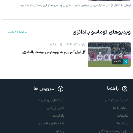
تومازو بالدانزی از نظر استراماچونی، بهترین خرید ممکن برای آاس رم در این زمستان خواهد بود.
ویدیوهای
توماسو بالدانزی
مشاهده همه
30 آذر 1404
5.8K
گل اول آاس رم به یوونتوس توسط بالدانزی
00:24
راهنما
سرویس ها
دانلود اپلیکیشن
سوژه‌های ورزشی شما
ارتباط با ما
اخبار ورزشی
تبلیغات
پادکست
درباره ما
لیگ ها و رقابت ها
ابزار توسعه دهندگان
ویدئو