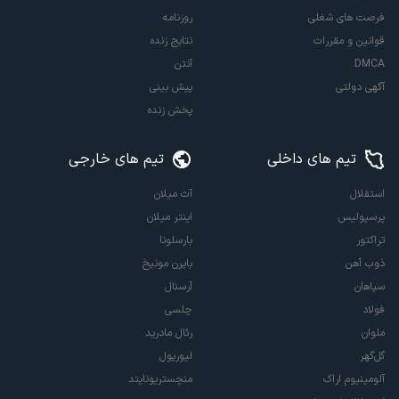
فرصت های شغلی
روزنامه
قوانین و مقررات
نتایج زنده
DMCA
آنتن
آگهی دولتی
پیش بینی
پخش زنده
تیم های داخلی
تیم های خارجی
استقلال
آث میلان
پرسپولیس
اینتر میلان
تراکتور
بارسلونا
ذوب آهن
بایرن مونیخ
سپاهان
آرسنال
فولاد
چلسی
ملوان
رئال مادرید
گل‌گهر
لیورپول
آلومینیوم اراک
منچستریونایتد