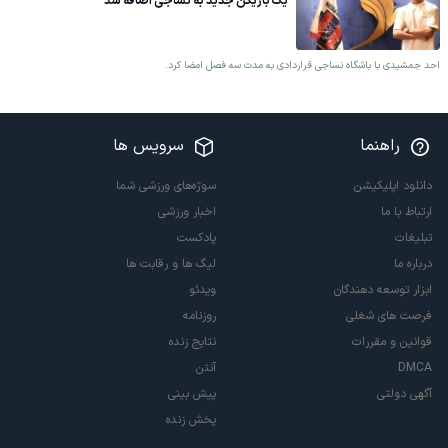
یک بازیکن جدید به نساجی اضافه شد
احد جمشیدی با باشگاه نساجی قراردادی به مدت سه فصل امضا کرد.
راهنما
سرویس ها
دانلود اپلیکیشن
سوژه‌های ورزشی شما
ارتباط با ما
اخبار ورزشی
تبلیغات
پادکست
درباره ما
لیگ ها و رقابت ها
ابزار توسعه دهندگان
ویدئو
فرصت های شغلی
روزنامه
قوانین و مقررات
نتایج زنده
DMCA
آنتن
آگهی دولتی
پیش بینی
پخش زنده