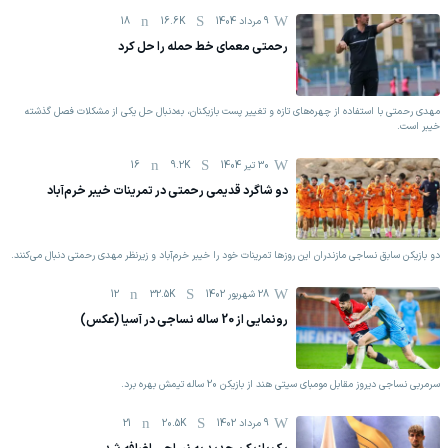
9 مرداد 1404
16.6K
18
رحمتی معمای خط حمله را حل کرد
مهدی رحمتی با استفاده از چهره‌های تازه و تغییر پست بازیکنان، به‌دنبال حل یکی از مشکلات فصل گذشته
خیبر است.
30 تیر 1404
9.2K
16
دو شاگرد قدیمی رحمتی در تمرینات خیبر خرم‌آباد
دو بازیکن سابق نساجی مازندران این روزها تمرینات خود را خیبر خرم‌آباد و زیرنظر مهدی رحمتی دنبال می‌کنند.
28 شهریور 1402
32.5K
12
رونمایی از 20 ساله نساجی در آسیا (عکس)
سرمربی نساجی دیروز مقابل مومبای سیتی هند از بازیکن 20 ساله تیمش بهره برد.
9 مرداد 1402
20.5K
21