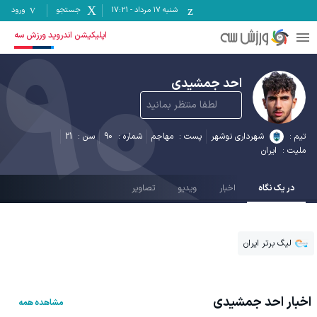
شنبه ۱۷ مرداد
-
17:21
جستجو
ورود
90
اپلیکیشن اندروید ورزش سه
احد جمشیدی
لطفا منتظر بمانید
تیم :
شهرداری نوشهر
پست :
مهاجم
شماره :
90
سن :
21
ملیت :
ایران
در یک نگاه
اخبار
ویدیو
تصاویر
لیگ برتر ایران
اخبار
احد جمشیدی
مشاهده همه