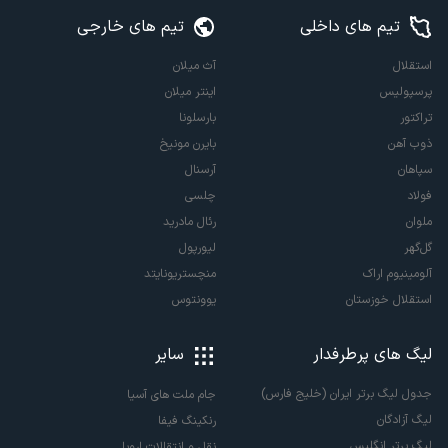
تیم های داخلی
تیم های خارجی
استقلال
آث میلان
پرسپولیس
اینتر میلان
تراکتور
بارسلونا
ذوب آهن
بایرن مونیخ
سپاهان
آرسنال
فولاد
چلسی
ملوان
رئال مادرید
گل‌گهر
لیورپول
آلومینیوم اراک
منچستریونایتد
استقلال خوزستان
یوونتوس
لیگ های پرطرفدار
سایر
جدول لیگ برتر ایران (خلیج فارس)
جام ملت های آسیا
لیگ آزادگان
رنکینگ فیفا
لیگ برتر انگلیس
نقل و انتقالات اروپا