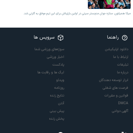
میکا همیلتون، ستاره جوان منچستر سیتی در اولین بازی‌اش برای این تیم موفق به گلزنی شد.
راهنما
سرویس ها
دانلود اپلیکیشن
سوژه‌های ورزشی شما
ارتباط با ما
اخبار ورزشی
تبلیغات
پادکست
درباره ما
لیگ ها و رقابت ها
ابزار توسعه دهندگان
ویدئو
فرصت های شغلی
روزنامه
قوانین و مقررات
نتایج زنده
DMCA
آنتن
آگهی دولتی
پیش بینی
پخش زنده