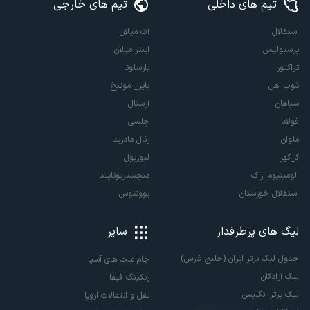
تیم های داخلی
تیم های خارجی
استقلال
آث میلان
پرسپولیس
اینتر میلان
تراکتور
بارسلونا
ذوب آهن
بایرن مونیخ
سپاهان
آرسنال
فولاد
چلسی
ملوان
رئال مادرید
گل‌گهر
لیورپول
آلومینیوم اراک
منچستریونایتد
استقلال خوزستان
یوونتوس
لیگ های پرطرفدار
سایر
جدول لیگ برتر ایران (خلیج فارس)
جام ملت های آسیا
لیگ آزادگان
رنکینگ فیفا
لیگ برتر انگلیس
نقل و انتقالات اروپا