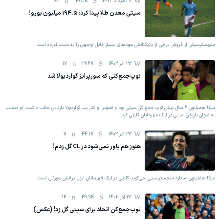
27 مرداد 1403
148.1K
86
سیتی معدن طلا پیدا کرد: ۱۹۴.۵ میلیون یورو!
منچسترسیتی از فروش برخی از بازیکنانش سودهای بسیار قابل توجهی را به دست آورده است.
23 آذر 1402
276K
17
توپ‌جمع‌کنی که سورپرایز گواردیولا شد
میکا همیلتون 6 سال پیش توپ جمع کن سیتی بود و تصویر او کنار پپ گواردیولا بازتابی جالب داشت. او دیشب
به عنوان بازیکن سیتی در لیگ قهرمانان گلزنی کرد.
23 آذر 1402
44.1K
11
هنوز هم باور نمی‌شود در CL گل زدم!
میکا هملیتون، ستاره منچسترسیتی، می‌گوید گلزنی در لیگ قهرمانان اروپا برایش سورئال است.
22 آذر 1402
49.9K
14
توپ‌جمع‌کن اتحاد برای سیتی گل زد! (عکس)