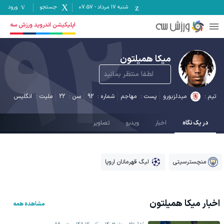
شنبه ۱۷ مرداد
-
07:57
جستجو
ورود
92
اپلیکیشن اندروید ورزش سه
میکا همیلتون
لطفا منتظر بمانید
تیم :
میدلزبورو
پست :
مهاجم
شماره :
92
سن :
22
ملیت :
انگلیس
در یک نگاه
اخبار
ویدیو
تصاویر
منچسترسیتی
لیگ قهرمانان اروپا
اخبار
میکا همیلتون
مشاهده همه