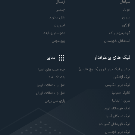
سپاهان
آرسنال
فولاد
چلسی
ملوان
رئال مادرید
گل‌گهر
لیورپول
آلومینیوم اراک
منچستریونایتد
استقلال خوزستان
یوونتوس
لیگ های پرطرفدار
سایر
جدول لیگ برتر ایران (خلیج فارس)
جام ملت های آسیا
لیگ آزادگان
رنکینگ فیفا
لیگ برتر انگلیس
نقل و انتقالات اروپا
لالیگا اسپانیا
نقل و انتقالات ایران
سری آ ایتالیا
پاری سن ژرمن
لیگ قهرمانان اروپا
لیگ نخبگان آسیا
لیگ قهرمانان آسیا دو
لیگ برتر فوتسال