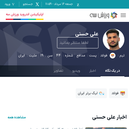
جمعه ۱۶ مرداد
-
11:59
جستجو
ورود
44
اپلیکیشن اندروید ورزش سه
علی حسنی
لطفا منتظر بمانید
تیم :
فولاد
پست :
مدافع
شماره :
44
سن :
19
ملیت :
ایران
در یک نگاه
اخبار
ویدیو
تصاویر
فولاد
لیگ برتر ایران
اخبار
علی حسنی
مشاهده همه