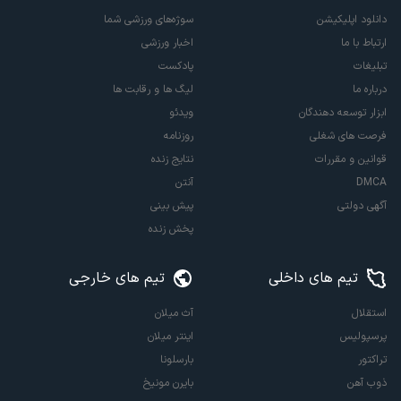
دانلود اپلیکیشن
سوژه‌های ورزشی شما
ارتباط با ما
اخبار ورزشی
تبلیغات
پادکست
درباره ما
لیگ ها و رقابت ها
ابزار توسعه دهندگان
ویدئو
فرصت های شغلی
روزنامه
قوانین و مقررات
نتایج زنده
DMCA
آنتن
آگهی دولتی
پیش بینی
پخش زنده
تیم های داخلی
تیم های خارجی
استقلال
آث میلان
پرسپولیس
اینتر میلان
تراکتور
بارسلونا
ذوب آهن
بایرن مونیخ