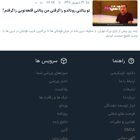
29 شهریور 1398
87.8K
0
تو پنالتی رونالدو را گرفتی من پنالتی قلعه‌نویی را گرفتم !
چند روز پیش از بازی بزرگ تهران، از مخوف ترین باند در میان فوتبالی ها تا بزرگترین فریب فوتبالی در دربی ها با
وحید قلیچ صحبت کردیم.
راهنما
سرویس ها
دانلود اپلیکیشن
سوژه‌های ورزشی شما
ارتباط با ما
اخبار ورزشی
تبلیغات
پادکست
درباره ما
لیگ ها و رقابت ها
ابزار توسعه دهندگان
ویدئو
فرصت های شغلی
روزنامه
قوانین و مقررات
نتایج زنده
DMCA
آنتن
آگهی دولتی
پیش بینی