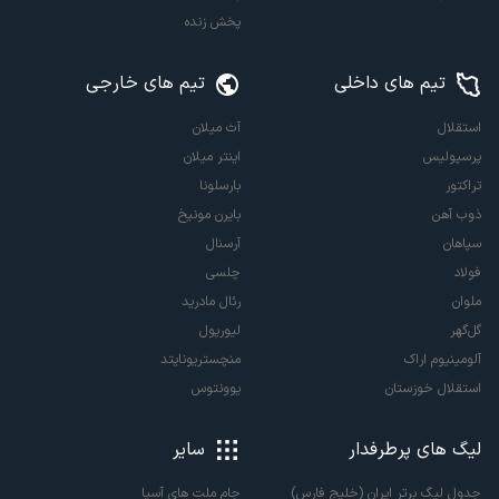
پخش زنده
تیم های داخلی
تیم های خارجی
استقلال
آث میلان
پرسپولیس
اینتر میلان
تراکتور
بارسلونا
ذوب آهن
بایرن مونیخ
سپاهان
آرسنال
فولاد
چلسی
ملوان
رئال مادرید
گل‌گهر
لیورپول
آلومینیوم اراک
منچستریونایتد
استقلال خوزستان
یوونتوس
لیگ های پرطرفدار
سایر
جدول لیگ برتر ایران (خلیج فارس)
جام ملت های آسیا