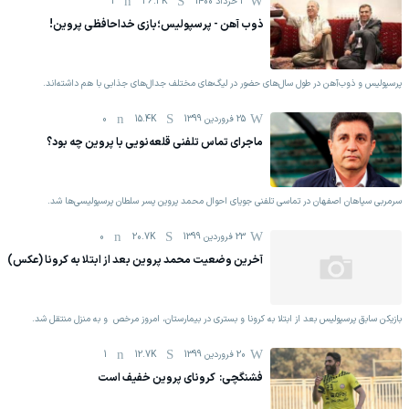
3 خرداد 1400
36.3K
1
ذوب آهن - پرسپولیس؛بازی خداحافظی پروین!
پرسپولیس و ذوب‌آهن در طول سال‌های حضور در لیگ‌های مختلف جدال‌های جذابی با هم داشته‌اند.
25 فروردين 1399
15.4K
0
ماجرای تماس تلفنی قلعه‌نویی با پروین چه بود؟
سرمربی سپاهان اصفهان در تماسی تلفنی جویای احوال محمد پروین پسر سلطان پرسپولیسی‌ها شد.
23 فروردين 1399
20.7K
0
آخرین وضعیت محمد پروین بعد از ابتلا به کرونا (عکس)
بازیکن سابق پرسپولیس بعد از ابتلا به کرونا و بستری در بیمارستان، امروز مرخص و به منزل منتقل شد.
20 فروردين 1399
12.7K
1
فشنگچی: کرونای پروین خفیف است