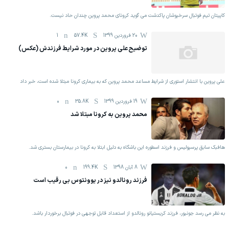
کاپیتان تیم فوتبال سرخپوشان پاکدشت می گوید کرونای محمد پروین چندان حاد نیست.
20 فروردين 1399
57.4K
1
توضیح علی پروین در مورد شرایط فرزندش (عکس)
علی پروین با انتشار استوری از شرایط مساعد محمد پروین که به بیماری کرونا مبتلا شده است، خبر داد
19 فروردين 1399
35.8K
0
محمد پروین به کرونا مبتلا شد
هافبک سابق پرسپولیس و فرزند اسطوره این باشگاه به دلیل ابتلا به کرونا در بیمارستان بستری شد.
8 آبان 1398
199.4K
0
فرزند رونالدو نیز در یوونتوس بی رقیب است
به نظر می رسد جونیور، فرزند کریستیانو رونالدو از استعداد قابل توجهی در فوتبال برخوردار باشد.