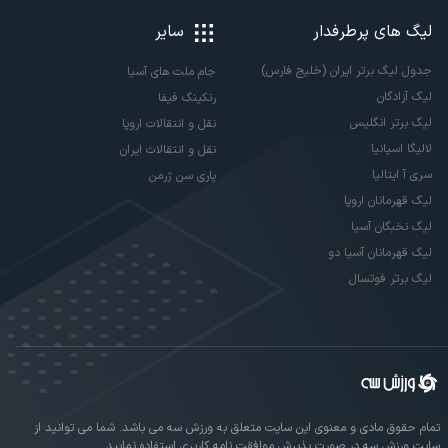
لیگ های پرطرفدار
سایر
جدول لیگ برتر ایران (خلیج فارس)
جام ملت های آسیا
لیگ آزادگان
رنکینگ فیفا
لیگ برتر انگلیس
نقل و انتقالات اروپا
لالیگا اسپانیا
نقل و انتقالات ایران
سری آ ایتالیا
پاری سن ژرمن
لیگ قهرمانان اروپا
لیگ نخبگان آسیا
لیگ قهرمانان آسیا دو
لیگ برتر فوتسال
تمام حقوق مادی و معنوی این سایت متعلق به ورزش سه می باشد. شما می توانید از
سایت ورزش سه در صورت پذیرش موافقت نامه کاربری استفاده نمایید.