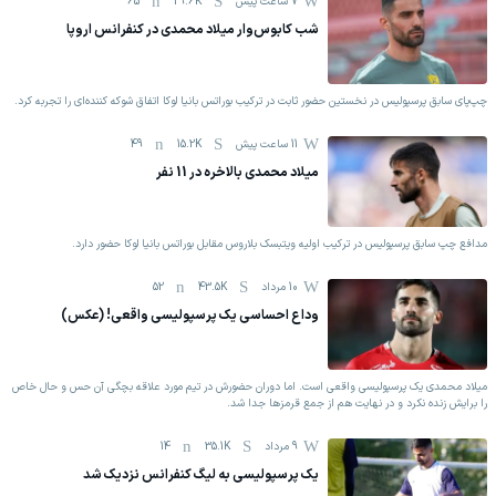
7 ساعت پیش
29.6K
65
شب کابوس‌وار میلاد محمدی در کنفرانس اروپا
چپ‌پای سابق پرسپولیس در نخستین حضور ثابت در ترکیب بوراتس بانیا لوکا اتفاق شوکه کننده‌ای را تجربه کرد.
11 ساعت پیش
15.2K
49
میلاد محمدی بالاخره در 11 نفر
مدافع چپ سابق پرسپولیس در ترکیب اولیه ویتبسک بلاروس مقابل بوراتس بانیا لوکا حضور دارد.
10 مرداد
43.5K
52
وداع احساسی یک پرسپولیسی واقعی! (عکس)
میلاد محمدی یک پرسپولیسی واقعی است. اما دوران حضورش در تیم مورد علاقه بچگی آن حس و حال خاص
را برایش زنده نکرد و در نهایت هم از جمع قرمزها جدا شد.
9 مرداد
35.1K
14
یک پرسپولیسی به لیگ کنفرانس نزدیک شد