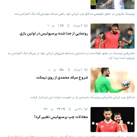
ویتبسک بلاروس در حضور تعویضی مدافع چپ ایرانی خود راهی مرحله سوم پلی‌آف لیگ کنفرانس شد.
2 مرداد
1.8K
1
رونمایی از جدا شده پرسپولیس در اولین بازی
مکس‌لاین ویتبسک در حضور کوتاه مدت و نخستین مسابقه ملی‌پوش ایرانی خود در پلی‌آف لیگ کنفرانس به
پیروزی دست پیدا کرد.
1 مرداد
550
0
شروع میلاد محمدی از روی نیمکت
مدافع چپ ایرانی مکس‌لاین ویتبسک نخستین بار در فهرست نفرات این تیم قرار گرفت.
30 تیر
34.3K
38
معادلات چپ پرسپولیس تغییر کرد!
با جدایی میلاد محمدی و عدم موفقیت در جذب بهرام گودرزی، پرسپولیس در پست دفاع چپ شرایط چندان