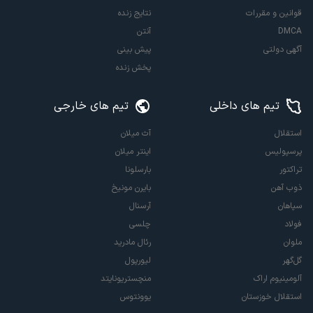
قوانین و مقررات
نتایج زنده
DMCA
آنتن
آگهی دولتی
پیش بینی
پخش زنده
تیم های داخلی
تیم های خارجی
استقلال
آث میلان
پرسپولیس
اینتر میلان
تراکتور
بارسلونا
ذوب آهن
بایرن مونیخ
سپاهان
آرسنال
فولاد
چلسی
ملوان
رئال مادرید
گل‌گهر
لیورپول
آلومینیوم اراک
منچستریونایتد
استقلال خوزستان
یوونتوس