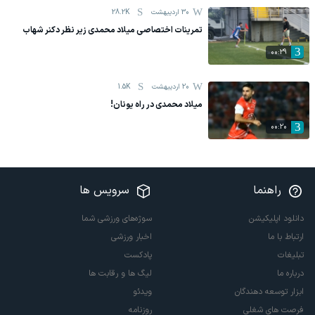
30 اردیبهشت
28.2K
تمرینات اختصاصی میلاد محمدی زیر نظر دکنر شهاب
00:29
20 اردیبهشت
1.5K
میلاد محمدی در راه یونان!
00:20
راهنما
سرویس ها
دانلود اپلیکیشن
سوژه‌های ورزشی شما
ارتباط با ما
اخبار ورزشی
تبلیغات
پادکست
درباره ما
لیگ ها و رقابت ها
ابزار توسعه دهندگان
ویدئو
فرصت های شغلی
روزنامه