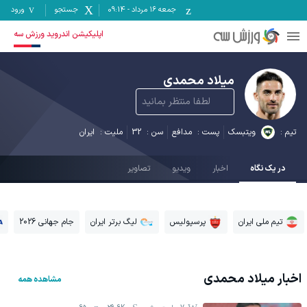
جمعه ۱۶ مرداد
-
09:14
جستجو
ورود
اپلیکیشن اندروید ورزش سه
میلاد محمدی
لطفا منتظر بمانید
تیم :
ویتبسک
پست :
مدافع
سن :
32
ملیت :
ایران
در یک نگاه
اخبار
ویدیو
تصاویر
تیم ملی ایران
پرسپولیس
لیگ برتر ایران
جام جهانی 2026
اخبار
میلاد محمدی
مشاهده همه