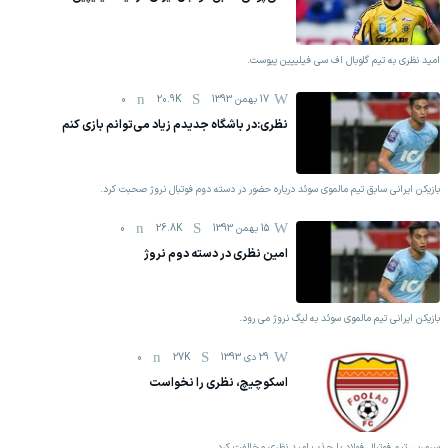
امید نظری به تیم گلوبال اف سی فیلیپین پیوست.
17 بهمن 1393
20.9K
0
نظری:در باشگاه جدیدم زیاد می‌توانم بازی کنم
بازیکن ایرانی سابق تیم مالموی سوئد درباره حضور در دسته دوم فوتبال نروژ صحبت کرد.
15 بهمن 1393
26.8K
0
امین نظری در دسته دوم نروژ
بازیکن ایرانی تیم مالموی سوئد به لیگ نروژ می رود.
29 دی 1393
27K
0
اسکوچیچ، نظری را نخواست
سرمربی تیم فوتبال فولاد با جذب امید نظری مخالفت کرد.