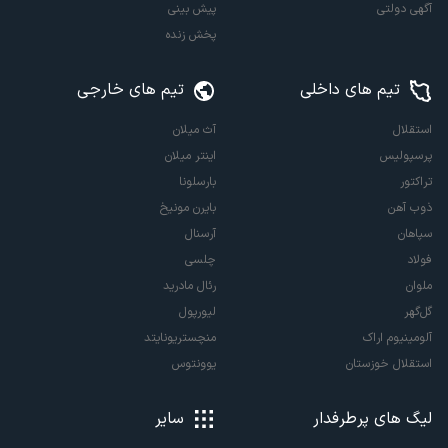
آگهی دولتی
پیش بینی
پخش زنده
تیم های داخلی
تیم های خارجی
استقلال
آث میلان
پرسپولیس
اینتر میلان
تراکتور
بارسلونا
ذوب آهن
بایرن مونیخ
سپاهان
آرسنال
فولاد
چلسی
ملوان
رئال مادرید
گل‌گهر
لیورپول
آلومینیوم اراک
منچستریونایتد
استقلال خوزستان
یوونتوس
لیگ های پرطرفدار
سایر