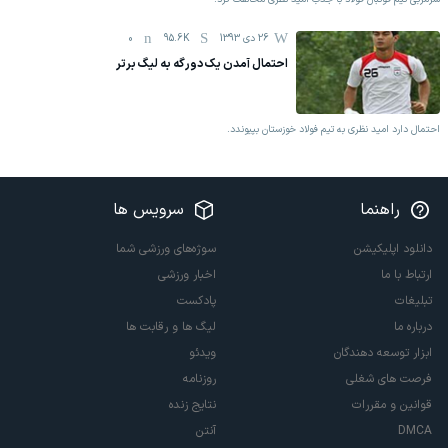
26 دی 1393
95.6K
0
احتمال آمدن یک دورگه به لیگ برتر
احتمال دارد امید نظری به تیم فولاد خوزستان بپیوندد.
راهنما
سرویس ها
دانلود اپلیکیشن
سوژه‌های ورزشی شما
ارتباط با ما
اخبار ورزشی
تبلیغات
پادکست
درباره ما
لیگ ها و رقابت ها
ابزار توسعه دهندگان
ویدئو
فرصت های شغلی
روزنامه
قوانین و مقررات
نتایج زنده
DMCA
آنتن