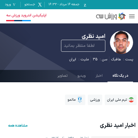
جمعه ۱۶ مرداد
-
16:32
جستجو
ورود
اپلیکیشن اندروید ورزش سه
امید نظری
لطفا منتظر بمانید
پست :
هافبک
سن :
35
ملیت :
ایران
در یک نگاه
اخبار
ویدیو
تصاویر
تیم ملی ایران
ورزشی
مالمو
اخبار
امید نظری
مشاهده همه