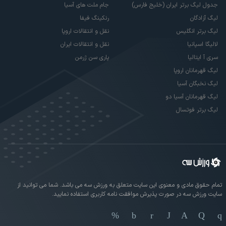
جدول لیگ برتر ایران (خلیج فارس)
جام ملت های آسیا
لیگ آزادگان
رنکینگ فیفا
لیگ برتر انگلیس
نقل و انتقالات اروپا
لالیگا اسپانیا
نقل و انتقالات ایران
سری آ ایتالیا
پاری سن ژرمن
لیگ قهرمانان اروپا
لیگ نخبگان آسیا
لیگ قهرمانان آسیا دو
لیگ برتر فوتسال
تمام حقوق مادی و معنوی این سایت متعلق به ورزش سه می باشد. شما می توانید از
سایت ورزش سه در صورت پذیرش موافقت نامه کاربری استفاده نمایید.