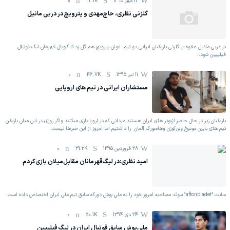
12 مهر 1395
22.1K
0
گلزنی نظری، حاج‌مهدی و پترویچ در دربی مانیل
در دربی مانیل علاوه بر گلزنی بازیکنان ایرانی دو تیم، ایوان پترویچ هم گل زد تا گلوبال قهرمان لیگ فوتبال
فیلیپین شود.
11 تیر 1395
46.7K
0
مستشاران ایرانی در تیم های اروپایی
بازیکنان زیر در حال حاضر لژیونر های ایران هستند.مردانی که در اروپا بازی میکنند واگر روزی در این میان بازیکن
تیم های بایرن مونیخ ولورکوزن وهامبورگ آلمان را داشتیم اما امروز از این خبرها نیست.
28 فروردين 1395
31.2K
0
امید نظری:در لیگ‌قهرمانان مقابل‌میلان بازی‌کردم
سایت “aftonbladet” سوئد مصاحبه امروز خود را به ملی پوش دورگه سابق تیم ملی ایران اختصاص داده است.
24 دی 1394
50.1K
0
ملی‌پوش سابق فوتبال ایران در لیگ فیلیپین