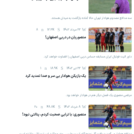
سه مدافع مصدوم هوادار تهران حالا آماده بازگشت به میدان هستند.
22 مرداد 1402
12.3K
8
منصوریان در دربی اصفهان!
داور الیت فوتبال ایران مسابقه حساس دربی اصفهان را قضاوت خواهد کرد.
22 تیر 1402
18.9K
1
یک بازیکن هوادار بی سر و صدا تمدید کرد
مرتضی منصوری یک فصل دیگر هم در هوادار خواهد بود.
8 خرداد 1402
48.8K
20
منصوری: با ترابی صحبت کردم، پنالتی نبود!
مدافع هوادار می‌گوید دریافت گل زودهنگام از پرسپولیس، روی عملکرد این تیم تاثیر داشته است.