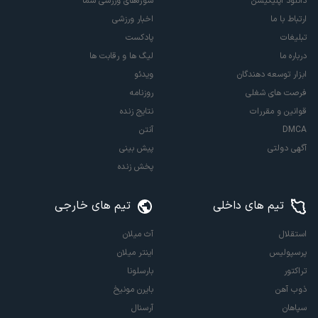
دانلود اپلیکیشن
سوژه‌های ورزشی شما
ارتباط با ما
اخبار ورزشی
تبلیغات
پادکست
درباره ما
لیگ ها و رقابت ها
ابزار توسعه دهندگان
ویدئو
فرصت های شغلی
روزنامه
قوانین و مقررات
نتایج زنده
DMCA
آنتن
آگهی دولتی
پیش بینی
پخش زنده
تیم های داخلی
تیم های خارجی
استقلال
آث میلان
پرسپولیس
اینتر میلان
تراکتور
بارسلونا
ذوب آهن
بایرن مونیخ
سپاهان
آرسنال