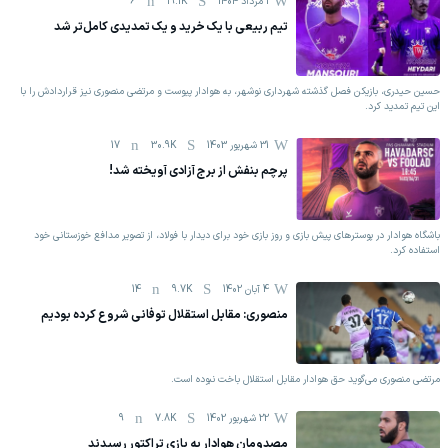
1 مرداد 1404
19.1K
6
تیم ربیعی با یک خرید و یک تمدیدی کامل‌تر شد
حسین حیدری، بازیکن فصل گذشته شهرداری نوشهر، به هوادار پیوست و مرتضی منصوری نیز قراردادش را با
این تیم تمدید کرد.
31 شهریور 1403
30.9K
17
پرچم بنفش از برج آزادی آویخته شد!
باشگاه هوادار در پوسترهای پیش بازی و روز بازی خود برای دیدار با فولاد، از تصویر مدافع خوزستانی خود
استفاده کرد.
4 آبان 1402
9.7K
14
منصوری: مقابل استقلال توفانی شروع کرده بودیم
مرتضی منصوری می‌گوید حق هوادار مقابل استقلال باخت نبوده است.
22 شهریور 1402
7.8K
9
مصدومان هوادار به بازی تراکتور رسیدند