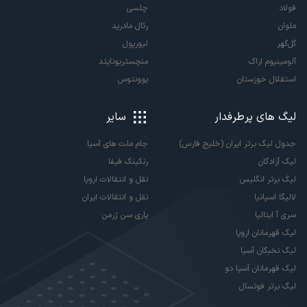
فولاد
چلسی
ملوان
رئال مادرید
گل‌گهر
لیورپول
آلومینیوم اراک
منچستریونایتد
استقلال خوزستان
یوونتوس
لیگ های پرطرفدار
سایر
جدول لیگ برتر ایران (خلیج فارس)
جام ملت های آسیا
لیگ آزادگان
رنکینگ فیفا
لیگ برتر انگلیس
نقل و انتقالات اروپا
لالیگا اسپانیا
نقل و انتقالات ایران
سری آ ایتالیا
پاری سن ژرمن
لیگ قهرمانان اروپا
لیگ نخبگان آسیا
لیگ قهرمانان آسیا دو
لیگ برتر فوتسال