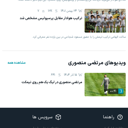
24 بهمن 1401
12K
7
ترکیب هوادار مقابل پرسپولیس مشخص شد
ساکت الهامی ترکیب تیمش را با حضور مسعود شجاعی در بین یازده نفر معرفی کرد.
ویدیوهای
مرتضی منصوری
مشاهده همه
15 آذر 1404
641
مرتضی منصوری در لیگ یک هم روی نیمکت
00:41
راهنما
سرویس ها